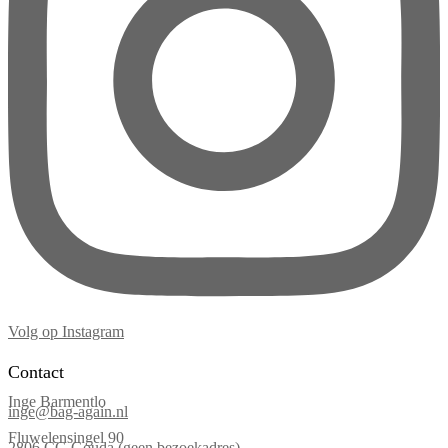
Volg op Instagram
Contact
Inge Barmentlo
inge@bag-again.nl
Fluwelensingel 90
2806 CG Gouda (geen bezoekadres)