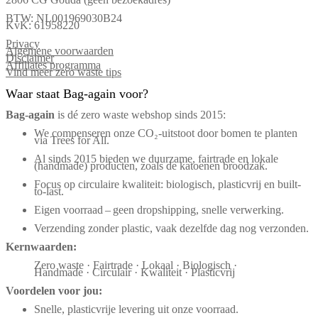
BTW: NL001969030B24
KvK: 61958220
Privacy
Algemene voorwaarden
Disclaimer
Affiliates programma
Vind meer zero waste tips
Waar staat Bag-again voor?
Bag‑again
is dé zero waste webshop sinds 2015:
We compenseren onze CO₂-uitstoot door bomen te planten
via Trees for All.
Al sinds 2015 bieden we duurzame, fairtrade en lokale
(handmade) producten, zoals de katoenen broodzak.
Focus op circulaire kwaliteit: biologisch, plasticvrij en built-
to-last.
Eigen voorraad – geen dropshipping, snelle verwerking.
Verzending zonder plastic, vaak dezelfde dag nog verzonden.
Kernwaarden:
Zero waste · Fairtrade · Lokaal · Biologisch ·
Handmade · Circulair · Kwaliteit · Plasticvrij
Voordelen voor jou:
Snelle, plasticvrije levering uit onze voorraad.