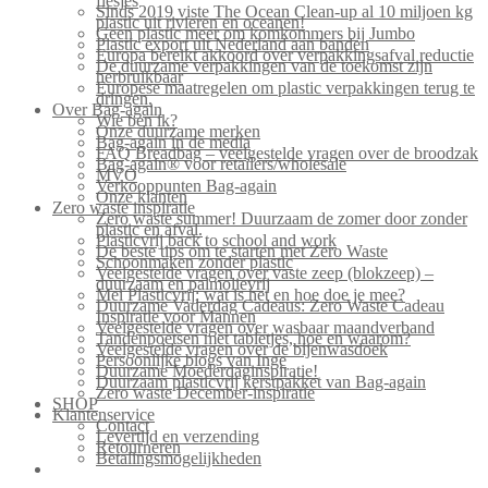
flesjes
Sinds 2019 viste The Ocean Clean-up al 10 miljoen kg
plastic uit rivieren en oceanen!
Geen plastic meer om komkommers bij Jumbo
Plastic export uit Nederland aan banden
Europa bereikt akkoord over verpakkingsafval reductie
De duurzame verpakkingen van de toekomst zijn
herbruikbaar
Europese maatregelen om plastic verpakkingen terug te
dringen.
Over Bag-again
Wie ben ik?
Onze duurzame merken
Bag-again in de media
FAQ Breadbag – veelgestelde vragen over de broodzak
Bag-again® voor retailers/wholesale
MVO
Verkooppunten Bag-again
Onze klanten
Zero waste inspiratie
Zero waste summer! Duurzaam de zomer door zonder
plastic en afval.
Plasticvrij back to school and work
De beste tips om te starten met Zero Waste
Schoonmaken zonder plastic
Veelgestelde vragen over vaste zeep (blokzeep) –
duurzaam en palmolievrij
Mei Plasticvrij: wat is het en hoe doe je mee?
Duurzame Vaderdag Cadeaus: Zero Waste Cadeau
Inspiratie voor Mannen
Veelgestelde vragen over wasbaar maandverband
Tandenpoetsen met tabletjes, hoe en waarom?
Veelgestelde vragen over de bijenwasdoek
Persoonlijke blogs van Inge
Duurzame Moederdaginspiratie!
Duurzaam plasticvrij kerstpakket van Bag-again
Zero waste December-inspiratie
SHOP
Klantenservice
Contact
Levertijd en verzending
Retourneren
Betalingsmogelijkheden