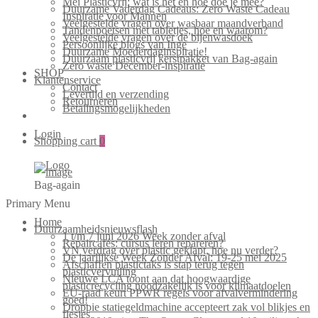
Mei Plasticvrij: wat is het en hoe doe je mee?
Duurzame Vaderdag Cadeaus: Zero Waste Cadeau
Inspiratie voor Mannen
Veelgestelde vragen over wasbaar maandverband
Tandenpoetsen met tabletjes, hoe en waarom?
Veelgestelde vragen over de bijenwasdoek
Persoonlijke blogs van Inge
Duurzame Moederdaginspiratie!
Duurzaam plasticvrij kerstpakket van Bag-again
Zero waste December-inspiratie
SHOP
Klantenservice
Contact
Levertijd en verzending
Retourneren
Betalingsmogelijkheden
Login
Shopping cart
0
Bag-again
Primary Menu
Home
Duurzaamheidsnieuwsflash
1 t/m 7 juni 2026 Week zonder afval
Repaircafés: cursus leren repareren?
VN verdrag over plastic geklapt, hoe nu verder?
De jaarlijkse Week Zonder Afval: 19-25 mei 2025
Afschaffen plastictaks is stap terug tegen
plasticvervuiling
Nieuwe LCA toont aan dat hoogwaardige
plasticrecycling noodzakelijk is voor klimaatdoelen
EU-raad keurt PPWR regels voor afvalvermindering
goed!
Droppie statiegeldmachine accepteert zak vol blikjes en
flesjes