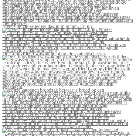
Merels, ik zie ze iedere dag in mijn tuin. En jij?
De Guppyfriend waszak helpt om de synthetische vez
Met onze katoenen broodzak bewaar je brood op een
Wist je dat je kleding microplastics kan loslaten