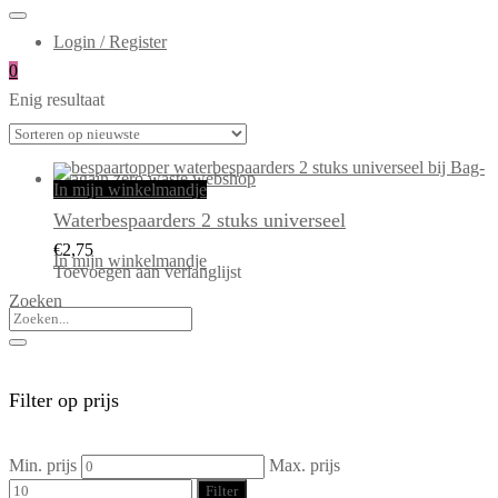
Login / Register
0
Enig resultaat
In mijn winkelmandje
Waterbespaarders 2 stuks universeel
€
2,75
In mijn winkelmandje
Toevoegen aan verlanglijst
Zoeken
Filter op prijs
Min. prijs
Max. prijs
Filter