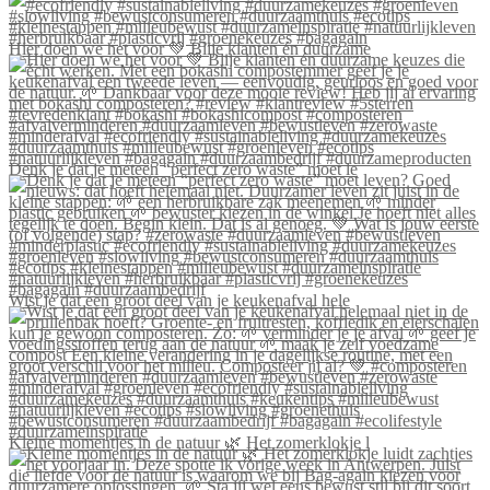
Hier doen we het voor 💚 Blije klanten én duurzame
Denk je dat je meteen “perfect zero waste” moet le
Wist je dat een groot deel van je keukenafval hele
Kleine momentjes in de natuur 🌿 Het zomerklokje l