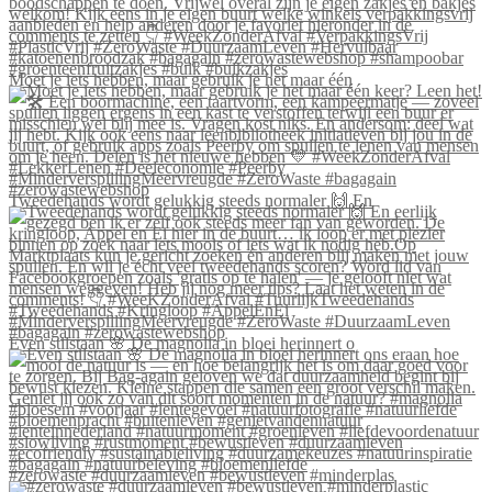
Moet je iets hebben, maar gebruik je het maar één
Tweedehands wordt gelukkig steeds normaler 🙌 En
Even stilstaan 🌸 De magnolia in bloei herinnert o
#zerowaste #duurzaamleven #bewustleven #minderplas