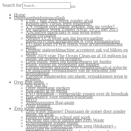
Search for:
Home
Duurzaamheidsnieuwsflash
1 t/m 7 juni 2026 Week zonder afval
Repaircafés: cursus leren repareren?
VN verdrag over plastic geklapt, hoe nu verder?
De jaarlijkse Week Zonder Afval: 19-25 mei 2025
Afschaffen plastictaks is stap terug tegen
plasticvervuiling
Nieuwe LCA toont aan dat hoogwaardige
plasticrecycling noodzakelijk is voor klimaatdoelen
EU-raad keurt PPWR regels voor afvalvermindering
goed!
Droppie statiegeldmachine accepteert zak vol blikjes en
flesjes
Sinds 2019 viste The Ocean Clean-up al 10 miljoen kg
plastic uit rivieren en oceanen!
Geen plastic meer om komkommers bij Jumbo
Plastic export uit Nederland aan banden
Europa bereikt akkoord over verpakkingsafval reductie
De duurzame verpakkingen van de toekomst zijn
herbruikbaar
Europese maatregelen om plastic verpakkingen terug te
dringen.
Over Bag-again
Wie ben ik?
Onze duurzame merken
Bag-again in de media
FAQ Breadbag – veelgestelde vragen over de broodzak
Bag-again® voor retailers/wholesale
MVO
Verkooppunten Bag-again
Onze klanten
Zero waste inspiratie
Zero waste summer! Duurzaam de zomer door zonder
plastic en afval.
Plasticvrij back to school and work
De beste tips om te starten met Zero Waste
Schoonmaken zonder plastic
Veelgestelde vragen over vaste zeep (blokzeep) –
duurzaam en palmolievrij