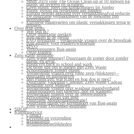
Sinds 2019 viste The Ocean Clean-up al 10 miljoen kg
plastic uit rivieren en oceanen!
Geen plastic meer om komkommers bij Jumbo
Plastic export uit Nederland aan banden
Europa bereikt akkoord over verpakkingsafval reductie
De duurzame verpakkingen van de toekomst zijn
herbruikbaar
Europese maatregelen om plastic verpakkingen terug te
dringen.
Over Bag-again
Wie ben ik?
Onze duurzame merken
Bag-again in de media
FAQ Breadbag – veelgestelde vragen over de broodzak
Bag-again® voor retailers/wholesale
MVO
Verkooppunten Bag-again
Onze klanten
Zero waste inspiratie
Zero waste summer! Duurzaam de zomer door zonder
plastic en afval.
Plasticvrij back to school and work
De beste tips om te starten met Zero Waste
Schoonmaken zonder plastic
Veelgestelde vragen over vaste zeep (blokzeep) –
duurzaam en palmolievrij
Mei Plasticvrij: wat is het en hoe doe je mee?
Duurzame Vaderdag Cadeaus: Zero Waste Cadeau
Inspiratie voor Mannen
Veelgestelde vragen over wasbaar maandverband
Tandenpoetsen met tabletjes, hoe en waarom?
Veelgestelde vragen over de bijenwasdoek
Persoonlijke blogs van Inge
Duurzame Moederdaginspiratie!
Duurzaam plasticvrij kerstpakket van Bag-again
Zero waste December-inspiratie
SHOP
Klantenservice
Contact
Levertijd en verzending
Retourneren
Betalingsmogelijkheden