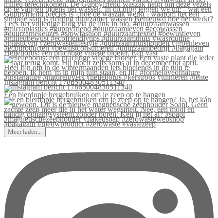
Helleborus: een prachtige vroege bloeier. Een vast
Instagram bericht 17865004830511340
Een bierdopje hergebruiken om je zeep op te hangen
Meer laden...