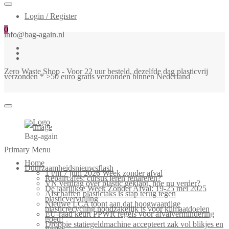
Login / Register
0
info@bag-again.nl
Zero Waste Shop - Voor 22 uur besteld, dezelfde dag plasticvrij
verzonden * >50 euro gratis verzonden binnen Nederland
Bag-again
Primary Menu
Home
Duurzaamheidsnieuwsflash
1 t/m 7 juni 2026 Week zonder afval
Repaircafés: cursus leren repareren?
VN verdrag over plastic geklapt, hoe nu verder?
De jaarlijkse Week Zonder Afval: 19-25 mei 2025
Afschaffen plastictaks is stap terug tegen
plasticvervuiling
Nieuwe LCA toont aan dat hoogwaardige
plasticrecycling noodzakelijk is voor klimaatdoelen
EU-raad keurt PPWR regels voor afvalvermindering
goed!
Droppie statiegeldmachine accepteert zak vol blikjes en