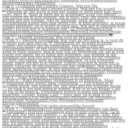
Dag 6 – Gelukkig met Genoeg Genoeg. Wat een fijn
Dag 5 – Heerlijk Hergebruik Wat voor de één klaar
Dag 4 – Rake Reparaties Weggooien is zo makkelijk
Dag 3 – VerpakkingsVrij (mijn persoonlijke favorie