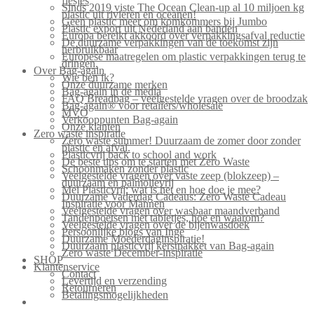
flesjes
Sinds 2019 viste The Ocean Clean-up al 10 miljoen kg
plastic uit rivieren en oceanen!
Geen plastic meer om komkommers bij Jumbo
Plastic export uit Nederland aan banden
Europa bereikt akkoord over verpakkingsafval reductie
De duurzame verpakkingen van de toekomst zijn
herbruikbaar
Europese maatregelen om plastic verpakkingen terug te
dringen.
Over Bag-again
Wie ben ik?
Onze duurzame merken
Bag-again in de media
FAQ Breadbag – veelgestelde vragen over de broodzak
Bag-again® voor retailers/wholesale
MVO
Verkooppunten Bag-again
Onze klanten
Zero waste inspiratie
Zero waste summer! Duurzaam de zomer door zonder
plastic en afval.
Plasticvrij back to school and work
De beste tips om te starten met Zero Waste
Schoonmaken zonder plastic
Veelgestelde vragen over vaste zeep (blokzeep) –
duurzaam en palmolievrij
Mei Plasticvrij: wat is het en hoe doe je mee?
Duurzame Vaderdag Cadeaus: Zero Waste Cadeau
Inspiratie voor Mannen
Veelgestelde vragen over wasbaar maandverband
Tandenpoetsen met tabletjes, hoe en waarom?
Veelgestelde vragen over de bijenwasdoek
Persoonlijke blogs van Inge
Duurzame Moederdaginspiratie!
Duurzaam plasticvrij kerstpakket van Bag-again
Zero waste December-inspiratie
SHOP
Klantenservice
Contact
Levertijd en verzending
Retourneren
Betalingsmogelijkheden