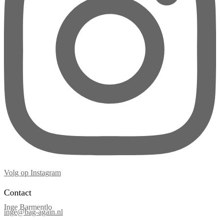
Volg op Instagram
Contact
Inge Barmentlo
inge@bag-again.nl