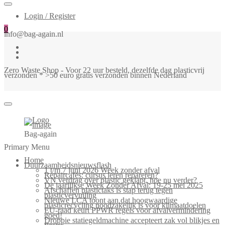
Login / Register
0
info@bag-again.nl
Zero Waste Shop - Voor 22 uur besteld, dezelfde dag plasticvrij
verzonden * >50 euro gratis verzonden binnen Nederland
Bag-again
Primary Menu
Home
Duurzaamheidsnieuwsflash
1 t/m 7 juni 2026 Week zonder afval
Repaircafés: cursus leren repareren?
VN verdrag over plastic geklapt, hoe nu verder?
De jaarlijkse Week Zonder Afval: 19-25 mei 2025
Afschaffen plastictaks is stap terug tegen
plasticvervuiling
Nieuwe LCA toont aan dat hoogwaardige
plasticrecycling noodzakelijk is voor klimaatdoelen
EU-raad keurt PPWR regels voor afvalvermindering
goed!
Droppie statiegeldmachine accepteert zak vol blikjes en