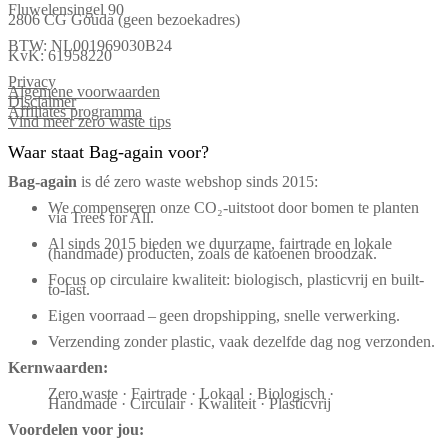
Fluwelensingel 90
2806 CG Gouda (geen bezoekadres)
BTW: NL001969030B24
KvK: 61958220
Privacy
Algemene voorwaarden
Disclaimer
Affiliates programma
Vind meer zero waste tips
Waar staat Bag-again voor?
Bag‑again
is dé zero waste webshop sinds 2015:
We compenseren onze CO₂-uitstoot door bomen te planten
via Trees for All.
Al sinds 2015 bieden we duurzame, fairtrade en lokale
(handmade) producten, zoals de katoenen broodzak.
Focus op circulaire kwaliteit: biologisch, plasticvrij en built-
to-last.
Eigen voorraad – geen dropshipping, snelle verwerking.
Verzending zonder plastic, vaak dezelfde dag nog verzonden.
Kernwaarden:
Zero waste · Fairtrade · Lokaal · Biologisch ·
Handmade · Circulair · Kwaliteit · Plasticvrij
Voordelen voor jou: