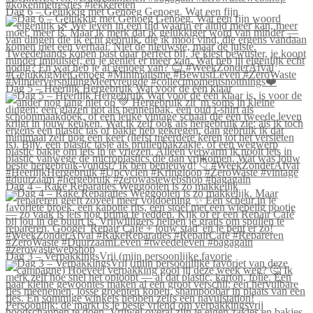
Dag 6 – Gelukkig met Genoeg Genoeg. Wat een fijn
Dag 5 – Heerlijk Hergebruik Wat voor de één klaar
Dag 4 – Rake Reparaties Weggooien is zo makkelijk
Dag 3 – VerpakkingsVrij (mijn persoonlijke favorie