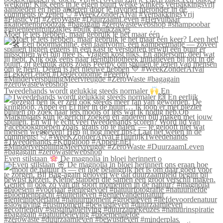
Moet je iets hebben, maar gebruik je het maar één
Tweedehands wordt gelukkig steeds normaler
En
Even stilstaan
De magnolia in bloei herinnert o
#zerowaste #duurzaamleven #bewustleven #minderplas