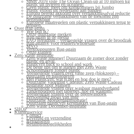
Sinds 2019 viste The Ocean Clean-up al 10 miljoen kg
plastic uit rivieren en oceanen!
Geen plastic meer om komkommers bij Jumbo
Plastic export uit Nederland aan banden
Europa bereikt akkoord over verpakkingsafval reductie
De duurzame verpakkingen van de toekomst zijn
herbruikbaar
Europese maatregelen om plastic verpakkingen terug te
dringen.
Over Bag-again
Wie ben ik?
Onze duurzame merken
Bag-again in de media
FAQ Breadbag – veelgestelde vragen over de broodzak
Bag-again® voor retailers/wholesale
MVO
Verkooppunten Bag-again
Onze klanten
Zero waste inspiratie
Zero waste summer! Duurzaam de zomer door zonder
plastic en afval.
Plasticvrij back to school and work
De beste tips om te starten met Zero Waste
Schoonmaken zonder plastic
Veelgestelde vragen over vaste zeep (blokzeep) –
duurzaam en palmolievrij
Mei Plasticvrij: wat is het en hoe doe je mee?
Duurzame Vaderdag Cadeaus: Zero Waste Cadeau
Inspiratie voor Mannen
Veelgestelde vragen over wasbaar maandverband
Tandenpoetsen met tabletjes, hoe en waarom?
Veelgestelde vragen over de bijenwasdoek
Persoonlijke blogs van Inge
Duurzame Moederdaginspiratie!
Duurzaam plasticvrij kerstpakket van Bag-again
Zero waste December-inspiratie
SHOP
Klantenservice
Contact
Levertijd en verzending
Retourneren
Betalingsmogelijkheden