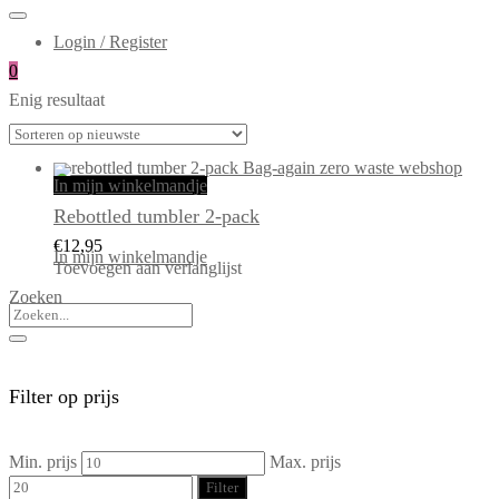
Login / Register
0
Enig resultaat
In mijn winkelmandje
Rebottled tumbler 2-pack
€
12,95
In mijn winkelmandje
Toevoegen aan verlanglijst
Zoeken
Filter op prijs
Min. prijs
Max. prijs
Filter