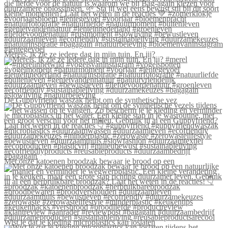
Merels, ik zie ze iedere dag in mijn tuin. En jij?
De Guppyfriend waszak helpt om de synthetische vez
Met onze katoenen broodzak bewaar je brood op een
Wist je dat je kleding microplastics kan loslaten