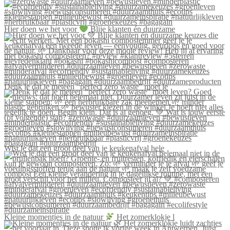
Hier doen we het voor
Blije klanten én duurzame
Denk je dat je meteen “perfect zero waste” moet le
Wist je dat een groot deel van je keukenafval hele
Kleine momentjes in de natuur
Het zomerklokje l