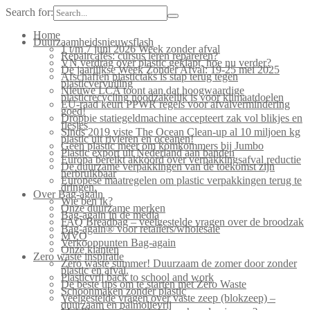
Search for:
Home
Duurzaamheidsnieuwsflash
1 t/m 7 juni 2026 Week zonder afval
Repaircafés: cursus leren repareren?
VN verdrag over plastic geklapt, hoe nu verder?
De jaarlijkse Week Zonder Afval: 19-25 mei 2025
Afschaffen plastictaks is stap terug tegen
plasticvervuiling
Nieuwe LCA toont aan dat hoogwaardige
plasticrecycling noodzakelijk is voor klimaatdoelen
EU-raad keurt PPWR regels voor afvalvermindering
goed!
Droppie statiegeldmachine accepteert zak vol blikjes en
flesjes
Sinds 2019 viste The Ocean Clean-up al 10 miljoen kg
plastic uit rivieren en oceanen!
Geen plastic meer om komkommers bij Jumbo
Plastic export uit Nederland aan banden
Europa bereikt akkoord over verpakkingsafval reductie
De duurzame verpakkingen van de toekomst zijn
herbruikbaar
Europese maatregelen om plastic verpakkingen terug te
dringen.
Over Bag-again
Wie ben ik?
Onze duurzame merken
Bag-again in de media
FAQ Breadbag – veelgestelde vragen over de broodzak
Bag-again® voor retailers/wholesale
MVO
Verkooppunten Bag-again
Onze klanten
Zero waste inspiratie
Zero waste summer! Duurzaam de zomer door zonder
plastic en afval.
Plasticvrij back to school and work
De beste tips om te starten met Zero Waste
Schoonmaken zonder plastic
Veelgestelde vragen over vaste zeep (blokzeep) –
duurzaam en palmolievrij