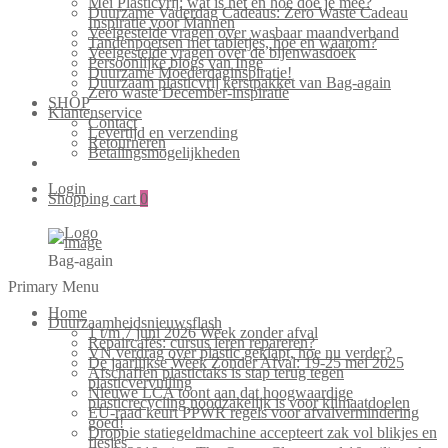
Mei Plasticvrij: wat is het en hoe doe je mee?
Duurzame Vaderdag Cadeaus: Zero Waste Cadeau
Inspiratie voor Mannen
Veelgestelde vragen over wasbaar maandverband
Tandenpoetsen met tabletjes, hoe en waarom?
Veelgestelde vragen over de bijenwasdoek
Persoonlijke blogs van Inge
Duurzame Moederdaginspiratie!
Duurzaam plasticvrij kerstpakket van Bag-again
Zero waste December-inspiratie
SHOP
Klantenservice
Contact
Levertijd en verzending
Retourneren
Betalingsmogelijkheden
Login
Shopping cart
0
Bag-again
Primary Menu
Home
Duurzaamheidsnieuwsflash
1 t/m 7 juni 2026 Week zonder afval
Repaircafés: cursus leren repareren?
VN verdrag over plastic geklapt, hoe nu verder?
De jaarlijkse Week Zonder Afval: 19-25 mei 2025
Afschaffen plastictaks is stap terug tegen
plasticvervuiling
Nieuwe LCA toont aan dat hoogwaardige
plasticrecycling noodzakelijk is voor klimaatdoelen
EU-raad keurt PPWR regels voor afvalvermindering
goed!
Droppie statiegeldmachine accepteert zak vol blikjes en
flesjes