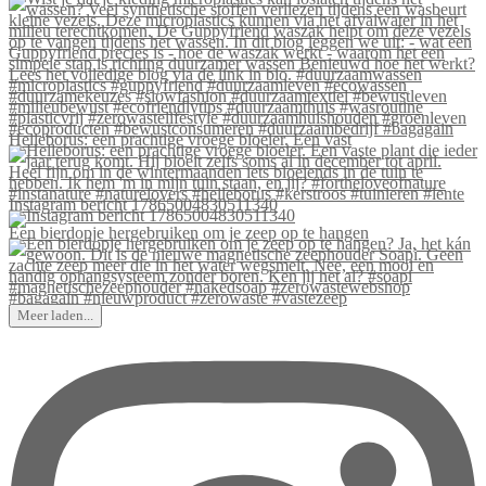
Helleborus: een prachtige vroege bloeier. Een vast
Instagram bericht 17865004830511340
Een bierdopje hergebruiken om je zeep op te hangen
Meer laden...