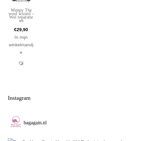
Wimpy The
wool wizard –
Wol reparatie
set
€
29,90
In mijn
winkelmandj
e
Instagram
bagagain.nl