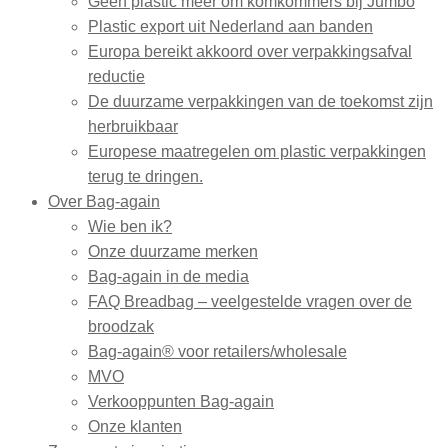
Geen plastic meer om komkommers bij Jumbo
Plastic export uit Nederland aan banden
Europa bereikt akkoord over verpakkingsafval
reductie
De duurzame verpakkingen van de toekomst zijn
herbruikbaar
Europese maatregelen om plastic verpakkingen
terug te dringen.
Over Bag-again
Wie ben ik?
Onze duurzame merken
Bag-again in de media
FAQ Breadbag – veelgestelde vragen over de
broodzak
Bag-again® voor retailers/wholesale
MVO
Verkooppunten Bag-again
Onze klanten