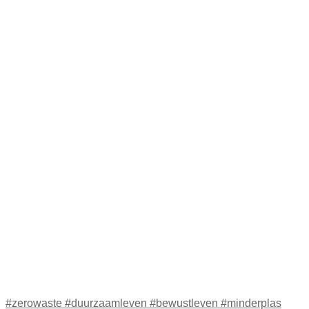
#zerowaste #duurzaamleven #bewustleven #minderplas