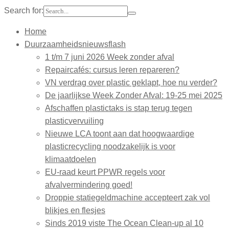
Search for:
Home
Duurzaamheidsnieuwsflash
1 t/m 7 juni 2026 Week zonder afval
Repaircafés: cursus leren repareren?
VN verdrag over plastic geklapt, hoe nu verder?
De jaarlijkse Week Zonder Afval: 19-25 mei 2025
Afschaffen plastictaks is stap terug tegen
plasticvervuiling
Nieuwe LCA toont aan dat hoogwaardige
plasticrecycling noodzakelijk is voor
klimaatdoelen
EU-raad keurt PPWR regels voor
afvalvermindering goed!
Droppie statiegeldmachine accepteert zak vol
blikjes en flesjes
Sinds 2019 viste The Ocean Clean-up al 10