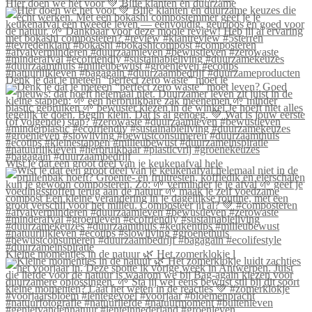
Hier doen we het voor 💚 Blije klanten én duurzame
Denk je dat je meteen “perfect zero waste” moet le
Wist je dat een groot deel van je keukenafval hele
Kleine momentjes in de natuur 🌿 Het zomerklokje l