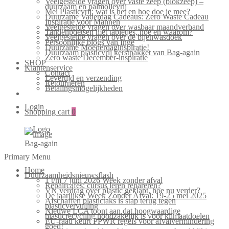
Veelgestelde vragen over vaste zeep (blokzeep) –
duurzaam en palmolievrij
Mei Plasticvrij: wat is het en hoe doe je mee?
Duurzame Vaderdag Cadeaus: Zero Waste Cadeau
Inspiratie voor Mannen
Veelgestelde vragen over wasbaar maandverband
Tandenpoetsen met tabletjes, hoe en waarom?
Veelgestelde vragen over de bijenwasdoek
Persoonlijke blogs van Inge
Duurzame Moederdaginspiratie!
Duurzaam plasticvrij kerstpakket van Bag-again
Zero waste December-inspiratie
SHOP
Klantenservice
Contact
Levertijd en verzending
Retourneren
Betalingsmogelijkheden
Login
Shopping cart
0
Bag-again
Primary Menu
Home
Duurzaamheidsnieuwsflash
1 t/m 7 juni 2026 Week zonder afval
Repaircafés: cursus leren repareren?
VN verdrag over plastic geklapt, hoe nu verder?
De jaarlijkse Week Zonder Afval: 19-25 mei 2025
Afschaffen plastictaks is stap terug tegen
plasticvervuiling
Nieuwe LCA toont aan dat hoogwaardige
plasticrecycling noodzakelijk is voor klimaatdoelen
EU-raad keurt PPWR regels voor afvalvermindering
goed!