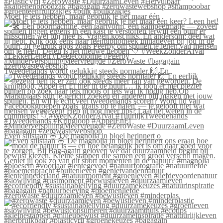
Moet je iets hebben, maar gebruik je het maar één
Tweedehands wordt gelukkig steeds normaler 🙌 En
Even stilstaan 🌸 De magnolia in bloei herinnert o
#zerowaste #duurzaamleven #bewustleven #minderplas