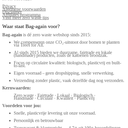
Privacy
Algemene voorwaarden
Disclaimer
Affiliates programma
Vind meer zero waste tips
Waar staat Bag-again voor?
Bag‑again
is dé zero waste webshop sinds 2015:
We compenseren onze CO₂-uitstoot door bomen te planten
via Trees for All.
Al sinds 2015 bieden we duurzame, fairtrade en lokale
(handmade) producten, zoals de katoenen broodzak.
Focus op circulaire kwaliteit: biologisch, plasticvrij en built-
to-last.
Eigen voorraad – geen dropshipping, snelle verwerking.
Verzending zonder plastic, vaak dezelfde dag nog verzonden.
Kernwaarden:
Zero waste · Fairtrade · Lokaal · Biologisch ·
Handmade · Circulair · Kwaliteit · Plasticvrij
Voordelen voor jou:
Snelle, plasticvrije levering uit onze voorraad.
Persoonlijk en betrouwbaar
Transparant & klantgericht — 4,7⭐ uit 100+ beoordelingen.