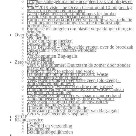
Droppie statiegeldmachine accepteert zak vol blikjes en
flesjes
Sinds 2019 viste The Ocean Clean-up al 10 miljoen kg
plastic uit rivieren en oceanen!
Geen plastic meer om komkommers bij Jumbo
Plastic export uit Nederland aan banden
Europa bereikt akkoord over verpakkingsafval reductie
De duurzame verpakkingen van de toekomst zijn
herbruikbaar
Europese maatregelen om plastic verpakkingen terug te
dringen.
Over Bag-again
Wie ben ik?
Onze duurzame merken
Bag-again in de media
FAQ Breadbag – veelgestelde vragen over de broodzak
Bag-again® voor retailers/wholesale
MVO
Verkooppunten Bag-again
Onze klanten
Zero waste inspiratie
Zero waste summer! Duurzaam de zomer door zonder
plastic en afval.
Plasticvrij back to school and work
De beste tips om te starten met Zero Waste
Schoonmaken zonder plastic
Veelgestelde vragen over vaste zeep (blokzeep) –
duurzaam en palmolievrij
Mei Plasticvrij: wat is het en hoe doe je mee?
Duurzame Vaderdag Cadeaus: Zero Waste Cadeau
Inspiratie voor Mannen
Veelgestelde vragen over wasbaar maandverband
Tandenpoetsen met tabletjes, hoe en waarom?
Veelgestelde vragen over de bijenwasdoek
Persoonlijke blogs van Inge
Duurzame Moederdaginspiratie!
Duurzaam plasticvrij kerstpakket van Bag-again
Zero waste December-inspiratie
SHOP
Klantenservice
Contact
Levertijd en verzending
Retourneren
Betalingsmogelijkheden