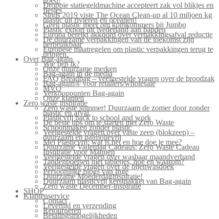
goed!
Droppie statiegeldmachine accepteert zak vol blikjes en
flesjes
Sinds 2019 viste The Ocean Clean-up al 10 miljoen kg
plastic uit rivieren en oceanen!
Geen plastic meer om komkommers bij Jumbo
Plastic export uit Nederland aan banden
Europa bereikt akkoord over verpakkingsafval reductie
De duurzame verpakkingen van de toekomst zijn
herbruikbaar
Europese maatregelen om plastic verpakkingen terug te
dringen.
Over Bag-again
Wie ben ik?
Onze duurzame merken
Bag-again in de media
FAQ Breadbag – veelgestelde vragen over de broodzak
Bag-again® voor retailers/wholesale
MVO
Verkooppunten Bag-again
Onze klanten
Zero waste inspiratie
Zero waste summer! Duurzaam de zomer door zonder
plastic en afval.
Plasticvrij back to school and work
De beste tips om te starten met Zero Waste
Schoonmaken zonder plastic
Veelgestelde vragen over vaste zeep (blokzeep) –
duurzaam en palmolievrij
Mei Plasticvrij: wat is het en hoe doe je mee?
Duurzame Vaderdag Cadeaus: Zero Waste Cadeau
Inspiratie voor Mannen
Veelgestelde vragen over wasbaar maandverband
Tandenpoetsen met tabletjes, hoe en waarom?
Veelgestelde vragen over de bijenwasdoek
Persoonlijke blogs van Inge
Duurzame Moederdaginspiratie!
Duurzaam plasticvrij kerstpakket van Bag-again
Zero waste December-inspiratie
SHOP
Klantenservice
Contact
Levertijd en verzending
Retourneren
Betalingsmogelijkheden