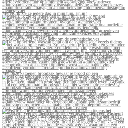
Merels, ik zie ze iedere dag in mijn tuin. En jij?
De Guppyfriend waszak helpt om de synthetische vez
Met onze katoenen broodzak bewaar je brood op een
Wist je dat je kleding microplastics kan loslaten