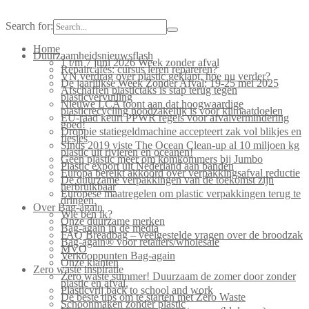
Search for:
Home
Duurzaamheidsnieuwsflash
1 t/m 7 juni 2026 Week zonder afval
Repaircafés: cursus leren repareren?
VN verdrag over plastic geklapt, hoe nu verder?
De jaarlijkse Week Zonder Afval: 19-25 mei 2025
Afschaffen plastictaks is stap terug tegen
plasticvervuiling
Nieuwe LCA toont aan dat hoogwaardige
plasticrecycling noodzakelijk is voor klimaatdoelen
EU-raad keurt PPWR regels voor afvalvermindering
goed!
Droppie statiegeldmachine accepteert zak vol blikjes en
flesjes
Sinds 2019 viste The Ocean Clean-up al 10 miljoen kg
plastic uit rivieren en oceanen!
Geen plastic meer om komkommers bij Jumbo
Plastic export uit Nederland aan banden
Europa bereikt akkoord over verpakkingsafval reductie
De duurzame verpakkingen van de toekomst zijn
herbruikbaar
Europese maatregelen om plastic verpakkingen terug te
dringen.
Over Bag-again
Wie ben ik?
Onze duurzame merken
Bag-again in de media
FAQ Breadbag – veelgestelde vragen over de broodzak
Bag-again® voor retailers/wholesale
MVO
Verkooppunten Bag-again
Onze klanten
Zero waste inspiratie
Zero waste summer! Duurzaam de zomer door zonder
plastic en afval.
Plasticvrij back to school and work
De beste tips om te starten met Zero Waste
Schoonmaken zonder plastic