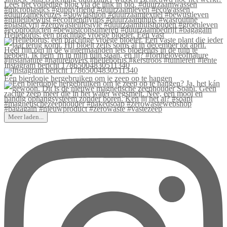
Helleborus: een prachtige vroege bloeier. Een vast
Instagram bericht 17865004830511340
Een bierdopje hergebruiken om je zeep op te hangen
Meer laden...