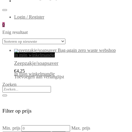
Login / Register
0
Enig resultaat
In mijn winkelmandje
Zeepzakje/soapsaver
€
4,25
In mijn winkelmandje
Toevoegen aan verlanglijst
Zoeken
Filter op prijs
Min. prijs
Max. prijs