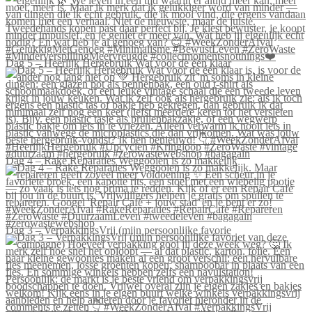
Dag 5 – Heerlijk Hergebruik Wat voor de één klaar
Dag 4 – Rake Reparaties Weggooien is zo makkelijk
Dag 3 – VerpakkingsVrij (mijn persoonlijke favorie