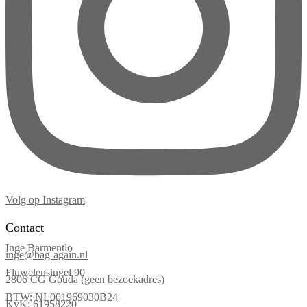
Volg op Instagram
Contact
Inge Barmentlo
inge@bag-again.nl
Fluwelensingel 90
2806 CG Gouda (geen bezoekadres)
BTW: NL001969030B24
KvK: 61958220