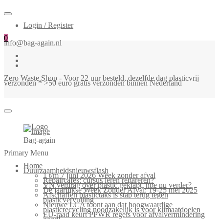
Login / Register
0
info@bag-again.nl
Zero Waste Shop - Voor 22 uur besteld, dezelfde dag plasticvrij
verzonden * >50 euro gratis verzonden binnen Nederland
Bag-again
Primary Menu
Home
Duurzaamheidsnieuwsflash
1 t/m 7 juni 2026 Week zonder afval
Repaircafés: cursus leren repareren?
VN verdrag over plastic geklapt, hoe nu verder?
De jaarlijkse Week Zonder Afval: 19-25 mei 2025
Afschaffen plastictaks is stap terug tegen
plasticvervuiling
Nieuwe LCA toont aan dat hoogwaardige
plasticrecycling noodzakelijk is voor klimaatdoelen
EU-raad keurt PPWR regels voor afvalvermindering