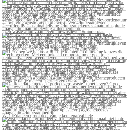
#zerowaste #duurzaamleven #bewustleven #minderplas
Hier doen we het voor 💚 Blije klanten én duurzame
Denk je dat je meteen “perfect zero waste” moet le
Wist je dat een groot deel van je keukenafval hele