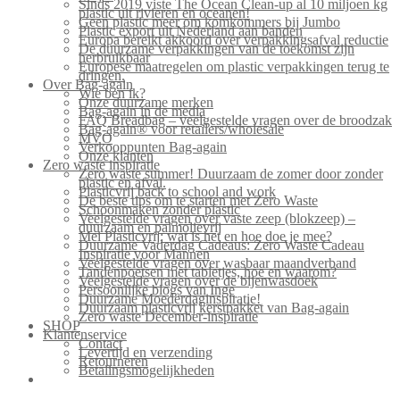
Sinds 2019 viste The Ocean Clean-up al 10 miljoen kg
plastic uit rivieren en oceanen!
Geen plastic meer om komkommers bij Jumbo
Plastic export uit Nederland aan banden
Europa bereikt akkoord over verpakkingsafval reductie
De duurzame verpakkingen van de toekomst zijn
herbruikbaar
Europese maatregelen om plastic verpakkingen terug te
dringen.
Over Bag-again
Wie ben ik?
Onze duurzame merken
Bag-again in de media
FAQ Breadbag – veelgestelde vragen over de broodzak
Bag-again® voor retailers/wholesale
MVO
Verkooppunten Bag-again
Onze klanten
Zero waste inspiratie
Zero waste summer! Duurzaam de zomer door zonder
plastic en afval.
Plasticvrij back to school and work
De beste tips om te starten met Zero Waste
Schoonmaken zonder plastic
Veelgestelde vragen over vaste zeep (blokzeep) –
duurzaam en palmolievrij
Mei Plasticvrij: wat is het en hoe doe je mee?
Duurzame Vaderdag Cadeaus: Zero Waste Cadeau
Inspiratie voor Mannen
Veelgestelde vragen over wasbaar maandverband
Tandenpoetsen met tabletjes, hoe en waarom?
Veelgestelde vragen over de bijenwasdoek
Persoonlijke blogs van Inge
Duurzame Moederdaginspiratie!
Duurzaam plasticvrij kerstpakket van Bag-again
Zero waste December-inspiratie
SHOP
Klantenservice
Contact
Levertijd en verzending
Retourneren
Betalingsmogelijkheden