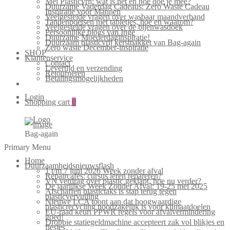
Mei Plasticvrij: wat is het en hoe doe je mee?
Duurzame Vaderdag Cadeaus: Zero Waste Cadeau
Inspiratie voor Mannen
Veelgestelde vragen over wasbaar maandverband
Tandenpoetsen met tabletjes, hoe en waarom?
Veelgestelde vragen over de bijenwasdoek
Persoonlijke blogs van Inge
Duurzame Moederdaginspiratie!
Duurzaam plasticvrij kerstpakket van Bag-again
Zero waste December-inspiratie
SHOP
Klantenservice
Contact
Levertijd en verzending
Retourneren
Betalingsmogelijkheden
Login
Shopping cart
0
Bag-again
Primary Menu
Home
Duurzaamheidsnieuwsflash
1 t/m 7 juni 2026 Week zonder afval
Repaircafés: cursus leren repareren?
VN verdrag over plastic geklapt, hoe nu verder?
De jaarlijkse Week Zonder Afval: 19-25 mei 2025
Afschaffen plastictaks is stap terug tegen
plasticvervuiling
Nieuwe LCA toont aan dat hoogwaardige
plasticrecycling noodzakelijk is voor klimaatdoelen
EU-raad keurt PPWR regels voor afvalvermindering
goed!
Droppie statiegeldmachine accepteert zak vol blikjes en
flesjes