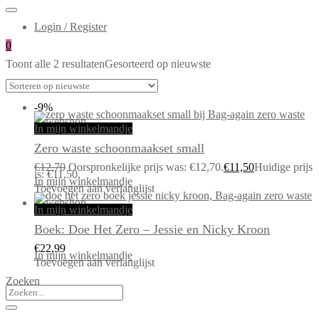
Login / Register
0
Toont alle 2 resultaten
Gesorteerd op nieuwste
-9%
In mijn winkelmandje
Zero waste schoonmaakset small
€
12,70
Oorspronkelijke prijs was: €12,70.
€
11,50
Huidige prijs
is: €11,50.
In mijn winkelmandje
Toevoegen aan verlanglijst
In mijn winkelmandje
Boek: Doe Het Zero – Jessie en Nicky Kroon
€
22,99
In mijn winkelmandje
Toevoegen aan verlanglijst
Zoeken