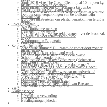
flesjes
Sinds 2019 viste The Ocean Clean-up al 10 miljoen kg
plastic uit rivieren en oceanen!
Geen plastic meer om komkommers bij Jumbo
Plastic export uit Nederland aan banden
Europa bereikt akkoord over verpakkingsafval reductie
De duurzame verpakkingen van de toekomst zijn
herbruikbaar
Europese maatregelen om plastic verpakkingen terug te
dringen.
Over Bag-again
Wie ben ik?
Onze duurzame merken
Bag-again in de media
FAQ Breadbag – veelgestelde vragen over de broodzak
Bag-again® voor retailers/wholesale
MVO
Verkooppunten Bag-again
Onze klanten
Zero waste inspiratie
Zero waste summer! Duurzaam de zomer door zonder
plastic en afval.
Plasticvrij back to school and work
De beste tips om te starten met Zero Waste
Schoonmaken zonder plastic
Veelgestelde vragen over vaste zeep (blokzeep) –
duurzaam en palmolievrij
Mei Plasticvrij: wat is het en hoe doe je mee?
Duurzame Vaderdag Cadeaus: Zero Waste Cadeau
Inspiratie voor Mannen
Veelgestelde vragen over wasbaar maandverband
Tandenpoetsen met tabletjes, hoe en waarom?
Veelgestelde vragen over de bijenwasdoek
Persoonlijke blogs van Inge
Duurzame Moederdaginspiratie!
Duurzaam plasticvrij kerstpakket van Bag-again
Zero waste December-inspiratie
SHOP
Klantenservice
Contact
Levertijd en verzending
Retourneren
Betalingsmogelijkheden