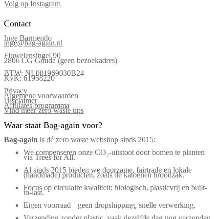
Volg op Instagram
Contact
Inge Barmentlo
inge@bag-again.nl
Fluwelensingel 90
2806 CG Gouda (geen bezoekadres)
BTW: NL001969030B24
KvK: 61958220
Privacy
Algemene voorwaarden
Disclaimer
Affiliates programma
Vind meer zero waste tips
Waar staat Bag-again voor?
Bag‑again
is dé zero waste webshop sinds 2015:
We compenseren onze CO₂-uitstoot door bomen te planten
via Trees for All.
Al sinds 2015 bieden we duurzame, fairtrade en lokale
(handmade) producten, zoals de katoenen broodzak.
Focus op circulaire kwaliteit: biologisch, plasticvrij en built-
to-last.
Eigen voorraad – geen dropshipping, snelle verwerking.
Verzending zonder plastic, vaak dezelfde dag nog verzonden.