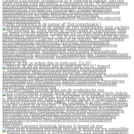
Kleine momentjes in de natuur 🌿 Het zomerklokje l
Merels, ik zie ze iedere dag in mijn tuin. En jij?
De Guppyfriend waszak helpt om de synthetische vez
Met onze katoenen broodzak bewaar je brood op een