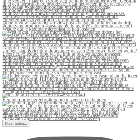
Wist je dat je kleding microplastics kan loslaten
Helleborus: een prachtige vroege bloeier. Een vast
Instagram bericht 17865004830511340
Een bierdopje hergebruiken om je zeep op te hangen
Meer laden...