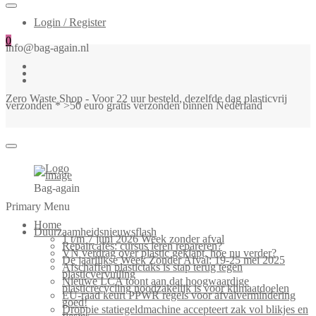
Login / Register
0
info@bag-again.nl
Zero Waste Shop - Voor 22 uur besteld, dezelfde dag plasticvrij
verzonden * >50 euro gratis verzonden binnen Nederland
Bag-again
Primary Menu
Home
Duurzaamheidsnieuwsflash
1 t/m 7 juni 2026 Week zonder afval
Repaircafés: cursus leren repareren?
VN verdrag over plastic geklapt, hoe nu verder?
De jaarlijkse Week Zonder Afval: 19-25 mei 2025
Afschaffen plastictaks is stap terug tegen
plasticvervuiling
Nieuwe LCA toont aan dat hoogwaardige
plasticrecycling noodzakelijk is voor klimaatdoelen
EU-raad keurt PPWR regels voor afvalvermindering
goed!
Droppie statiegeldmachine accepteert zak vol blikjes en