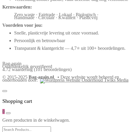
Kernwaarden:
Zero waste · Fairtrade · Lokaal · Biologisch ·
Handmade · Circulair · Kwaliteit · Plasticvrij
Voordelen voor jou:
Snelle, plasticvrije levering uit onze voorraad.
Persoonlijk en betrouwbaar
Transparant & klantgericht — 4,7⭐ uit 100+ beoordelingen.
Bag-again
Onafhankelijk geverifieerd
4.72 waardering
(101 beoordelingen)
© 2015-2025
Bag-again.nl
• Deze website wordt beheerd en
onderhouden door:
Shopping cart
0
Geen producten in de winkelwagen.