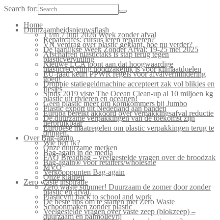
Search for:
Home
Duurzaamheidsnieuwsflash
1 t/m 7 juni 2026 Week zonder afval
Repaircafés: cursus leren repareren?
VN verdrag over plastic geklapt, hoe nu verder?
De jaarlijkse Week Zonder Afval: 19-25 mei 2025
Afschaffen plastictaks is stap terug tegen
plasticvervuiling
Nieuwe LCA toont aan dat hoogwaardige
plasticrecycling noodzakelijk is voor klimaatdoelen
EU-raad keurt PPWR regels voor afvalvermindering
goed!
Droppie statiegeldmachine accepteert zak vol blikjes en
flesjes
Sinds 2019 viste The Ocean Clean-up al 10 miljoen kg
plastic uit rivieren en oceanen!
Geen plastic meer om komkommers bij Jumbo
Plastic export uit Nederland aan banden
Europa bereikt akkoord over verpakkingsafval reductie
De duurzame verpakkingen van de toekomst zijn
herbruikbaar
Europese maatregelen om plastic verpakkingen terug te
dringen.
Over Bag-again
Wie ben ik?
Onze duurzame merken
Bag-again in de media
FAQ Breadbag – veelgestelde vragen over de broodzak
Bag-again® voor retailers/wholesale
MVO
Verkooppunten Bag-again
Onze klanten
Zero waste inspiratie
Zero waste summer! Duurzaam de zomer door zonder
plastic en afval.
Plasticvrij back to school and work
De beste tips om te starten met Zero Waste
Schoonmaken zonder plastic
Veelgestelde vragen over vaste zeep (blokzeep) –
duurzaam en palmolievrij