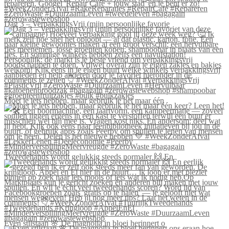
Dag 3 – VerpakkingsVrij (mijn persoonlijke favorie
Moet je iets hebben, maar gebruik je het maar één
Tweedehands wordt gelukkig steeds normaler 🙌 En
Even stilstaan 🌸 De magnolia in bloei herinnert o