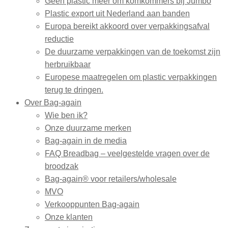
Geen plastic meer om komkommers bij Jumbo
Plastic export uit Nederland aan banden
Europa bereikt akkoord over verpakkingsafval
reductie
De duurzame verpakkingen van de toekomst zijn
herbruikbaar
Europese maatregelen om plastic verpakkingen
terug te dringen.
Over Bag-again
Wie ben ik?
Onze duurzame merken
Bag-again in de media
FAQ Breadbag – veelgestelde vragen over de
broodzak
Bag-again® voor retailers/wholesale
MVO
Verkooppunten Bag-again
Onze klanten