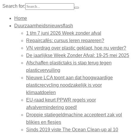
Search for:
Home
Duurzaamheidsnieuwsflash
1 t/m 7 juni 2026 Week zonder afval
Repaircafés: cursus leren repareren?
VN verdrag over plastic geklapt, hoe nu verder?
De jaarlijkse Week Zonder Afval: 19-25 mei 2025
Afschaffen plastictaks is stap terug tegen
plasticvervuiling
Nieuwe LCA toont aan dat hoogwaardige
plasticrecycling noodzakelijk is voor
klimaatdoelen
EU-raad keurt PPWR regels voor
afvalvermindering goed!
Droppie statiegeldmachine accepteert zak vol
blikjes en flesjes
Sinds 2019 viste The Ocean Clean-up al 10