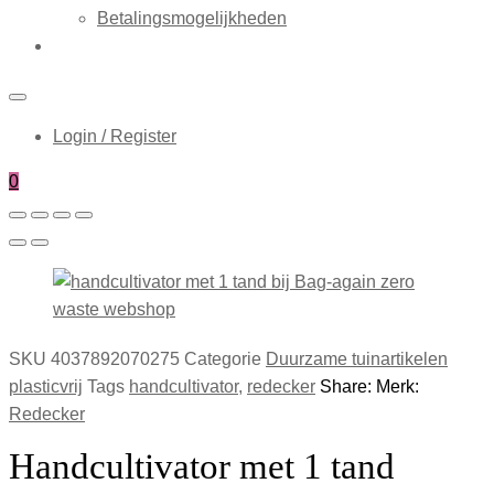
Betalingsmogelijkheden
Login / Register
0
SKU
4037892070275
Categorie
Duurzame tuinartikelen
plasticvrij
Tags
handcultivator
,
redecker
Share:
Merk:
Redecker
Handcultivator met 1 tand