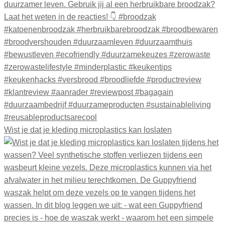
Wist je dat je kleding microplastics kan loslaten