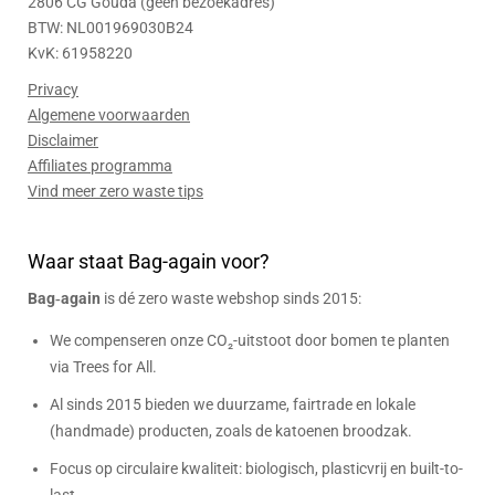
2806 CG Gouda (geen bezoekadres)
BTW: NL001969030B24
KvK: 61958220
Privacy
Algemene voorwaarden
Disclaimer
Affiliates programma
Vind meer zero waste tips
Waar staat Bag-again voor?
Bag‑again
is dé zero waste webshop sinds 2015:
We compenseren onze CO₂-uitstoot door bomen te planten
via Trees for All.
Al sinds 2015 bieden we duurzame, fairtrade en lokale
(handmade) producten, zoals de katoenen broodzak.
Focus op circulaire kwaliteit: biologisch, plasticvrij en built-to-