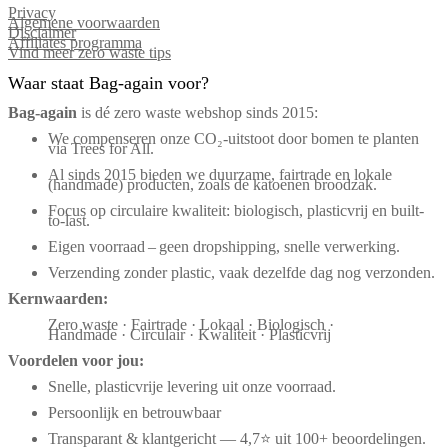
Privacy
Algemene voorwaarden
Disclaimer
Affiliates programma
Vind meer zero waste tips
Waar staat Bag-again voor?
Bag‑again
is dé zero waste webshop sinds 2015:
We compenseren onze CO₂-uitstoot door bomen te planten
via Trees for All.
Al sinds 2015 bieden we duurzame, fairtrade en lokale
(handmade) producten, zoals de katoenen broodzak.
Focus op circulaire kwaliteit: biologisch, plasticvrij en built-
to-last.
Eigen voorraad – geen dropshipping, snelle verwerking.
Verzending zonder plastic, vaak dezelfde dag nog verzonden.
Kernwaarden:
Zero waste · Fairtrade · Lokaal · Biologisch ·
Handmade · Circulair · Kwaliteit · Plasticvrij
Voordelen voor jou:
Snelle, plasticvrije levering uit onze voorraad.
Persoonlijk en betrouwbaar
Transparant & klantgericht — 4,7⭐ uit 100+ beoordelingen.