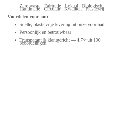
Zero waste · Fairtrade · Lokaal · Biologisch ·
Handmade · Circulair · Kwaliteit · Plasticvrij
Voordelen voor jou:
Snelle, plasticvrije levering uit onze voorraad.
Persoonlijk en betrouwbaar
Transparant & klantgericht — 4,7⭐ uit 100+
beoordelingen.