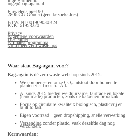
Inge Barmentlo
inge@bag-again.nl
Fluwelensingel 90
2806 CG Gouda (geen bezoekadres)
BTW: NL001969030B24
KvK: 61958220
Privacy
Algemene voorwaarden
Disclaimer
Affiliates programma
Vind meer zero waste tips
Waar staat Bag-again voor?
Bag‑again
is dé zero waste webshop sinds 2015:
We compenseren onze CO₂-uitstoot door bomen te
planten via Trees for All.
Al sinds 2015 bieden we duurzame, fairtrade en lokale
(handmade) producten, zoals de katoenen broodzak.
Focus op circulaire kwaliteit: biologisch, plasticvrij en
built-to-last.
Eigen voorraad – geen dropshipping, snelle verwerking.
Verzending zonder plastic, vaak dezelfde dag nog
verzonden.
Kernwaarden: