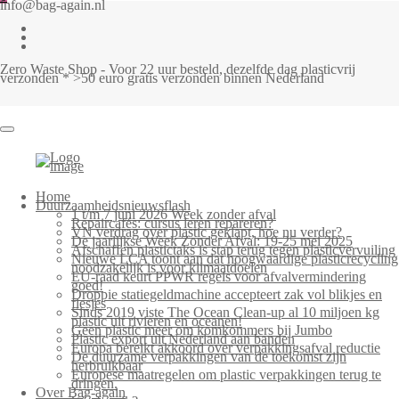
info@bag-again.nl
Zero Waste Shop - Voor 22 uur besteld, dezelfde dag plasticvrij
verzonden * >50 euro gratis verzonden binnen Nederland
Home
Duurzaamheidsnieuwsflash
1 t/m 7 juni 2026 Week zonder afval
Repaircafés: cursus leren repareren?
VN verdrag over plastic geklapt, hoe nu verder?
De jaarlijkse Week Zonder Afval: 19-25 mei 2025
Afschaffen plastictaks is stap terug tegen plasticvervuiling
Nieuwe LCA toont aan dat hoogwaardige plasticrecycling
noodzakelijk is voor klimaatdoelen
EU-raad keurt PPWR regels voor afvalvermindering
goed!
Droppie statiegeldmachine accepteert zak vol blikjes en
flesjes
Sinds 2019 viste The Ocean Clean-up al 10 miljoen kg
plastic uit rivieren en oceanen!
Geen plastic meer om komkommers bij Jumbo
Plastic export uit Nederland aan banden
Europa bereikt akkoord over verpakkingsafval reductie
De duurzame verpakkingen van de toekomst zijn
herbruikbaar
Europese maatregelen om plastic verpakkingen terug te
dringen.
Over Bag-again