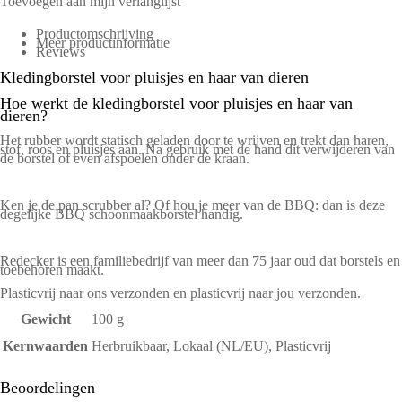
Toevoegen aan mijn verlanglijst
Productomschrijving
Meer productinformatie
Reviews
Kledingborstel voor pluisjes en haar van dieren
Hoe werkt de kledingborstel voor pluisjes en haar van
dieren?
Het rubber wordt statisch geladen door te wrijven en trekt dan haren,
stof, roos en pluisjes aan. Na gebruik met de hand dit verwijderen van
de borstel of even afspoelen onder de kraan.
Ken je de
pan scrubber
al? Of hou je meer van de BBQ: dan is deze
degelijke
BBQ schoonmaakborstel
handig.
Redecker is een familiebedrijf van meer dan 75 jaar oud dat borstels en
toebehoren maakt.
Plasticvrij naar ons verzonden en plasticvrij naar jou verzonden.
Gewicht
100 g
Kernwaarden
Herbruikbaar, Lokaal (NL/EU), Plasticvrij
Beoordelingen