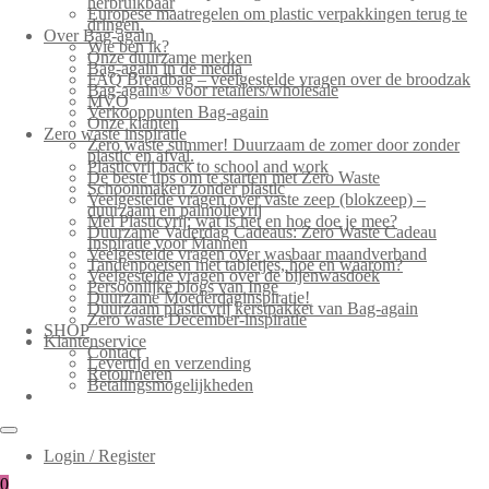
herbruikbaar
Europese maatregelen om plastic verpakkingen terug te
dringen.
Over Bag-again
Wie ben ik?
Onze duurzame merken
Bag-again in de media
FAQ Breadbag – veelgestelde vragen over de broodzak
Bag-again® voor retailers/wholesale
MVO
Verkooppunten Bag-again
Onze klanten
Zero waste inspiratie
Zero waste summer! Duurzaam de zomer door zonder
plastic en afval.
Plasticvrij back to school and work
De beste tips om te starten met Zero Waste
Schoonmaken zonder plastic
Veelgestelde vragen over vaste zeep (blokzeep) –
duurzaam en palmolievrij
Mei Plasticvrij: wat is het en hoe doe je mee?
Duurzame Vaderdag Cadeaus: Zero Waste Cadeau
Inspiratie voor Mannen
Veelgestelde vragen over wasbaar maandverband
Tandenpoetsen met tabletjes, hoe en waarom?
Veelgestelde vragen over de bijenwasdoek
Persoonlijke blogs van Inge
Duurzame Moederdaginspiratie!
Duurzaam plasticvrij kerstpakket van Bag-again
Zero waste December-inspiratie
SHOP
Klantenservice
Contact
Levertijd en verzending
Retourneren
Betalingsmogelijkheden
Login / Register
0