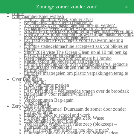
+
Zonnige zomer zonder zooi!
Home
Duurzaamheidsnieuwsflash
1 t/m 7 juni 2026 Week zonder afval
Repaircafés: cursus leren repareren?
VN verdrag over plastic geklapt, hoe nu verder?
De jaarlijkse Week Zonder Afval: 19-25 mei 2025
Afschaffen plastictaks is stap terug tegen plasticvervuiling
Nieuwe LCA toont aan dat hoogwaardige plasticrecycling
noodzakelijk is voor klimaatdoelen
EU-raad keurt PPWR regels voor afvalvermindering
goed!
Droppie statiegeldmachine accepteert zak vol blikjes en
flesjes
Sinds 2019 viste The Ocean Clean-up al 10 miljoen kg
plastic uit rivieren en oceanen!
Geen plastic meer om komkommers bij Jumbo
Plastic export uit Nederland aan banden
Europa bereikt akkoord over verpakkingsafval reductie
De duurzame verpakkingen van de toekomst zijn
herbruikbaar
Europese maatregelen om plastic verpakkingen terug te
dringen.
Over Bag-again
Wie ben ik?
Onze duurzame merken
Bag-again in de media
FAQ Breadbag – veelgestelde vragen over de broodzak
Bag-again® voor retailers/wholesale
MVO
Verkooppunten Bag-again
Onze klanten
Zero waste inspiratie
Zero waste summer! Duurzaam de zomer door zonder
plastic en afval.
Plasticvrij back to school and work
De beste tips om te starten met Zero Waste
Schoonmaken zonder plastic
Veelgestelde vragen over vaste zeep (blokzeep) –
duurzaam en palmolievrij
Mei Plasticvrij: wat is het en hoe doe je mee?
Duurzame Vaderdag Cadeaus: Zero Waste Cadeau