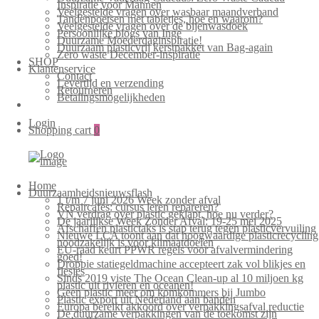
Inspiratie voor Mannen
Veelgestelde vragen over wasbaar maandverband
Tandenpoetsen met tabletjes, hoe en waarom?
Veelgestelde vragen over de bijenwasdoek
Persoonlijke blogs van Inge
Duurzame Moederdaginspiratie!
Duurzaam plasticvrij kerstpakket van Bag-again
Zero waste December-inspiratie
SHOP
Klantenservice
Contact
Levertijd en verzending
Retourneren
Betalingsmogelijkheden
Login
Shopping cart
0
Home
Duurzaamheidsnieuwsflash
1 t/m 7 juni 2026 Week zonder afval
Repaircafés: cursus leren repareren?
VN verdrag over plastic geklapt, hoe nu verder?
De jaarlijkse Week Zonder Afval: 19-25 mei 2025
Afschaffen plastictaks is stap terug tegen plasticvervuiling
Nieuwe LCA toont aan dat hoogwaardige plasticrecycling
noodzakelijk is voor klimaatdoelen
EU-raad keurt PPWR regels voor afvalvermindering
goed!
Droppie statiegeldmachine accepteert zak vol blikjes en
flesjes
Sinds 2019 viste The Ocean Clean-up al 10 miljoen kg
plastic uit rivieren en oceanen!
Geen plastic meer om komkommers bij Jumbo
Plastic export uit Nederland aan banden
Europa bereikt akkoord over verpakkingsafval reductie
De duurzame verpakkingen van de toekomst zijn