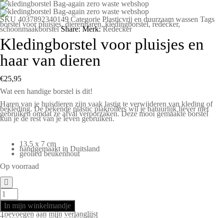
SKU
4037892340149
Categorie
Plasticvrij en duurzaam wassen
Tags
borstel voor pluisjes
,
dierenharen
,
kledingborstel
,
redecker
,
schoonmaakborstel
Share:
Merk:
Redecker
Kledingborstel voor pluisjes en
haar van dieren
€
25,95
Wat een handige borstel is dit!
Haren van je huisdieren zijn vaak lastig te verwijderen van kleding of
bekleding. De bekende plastic plakrollers wil je natuurlijk liever niet
gebruiken omdat ze afval veroorzaken. Deze mooi gemaakte borstel
kun je de rest van je leven gebruiken.
13,5 x 7 cm
handgemaakt in Duitsland
geolied beukenhout
Op voorraad
In mijn winkelmandje
Toevoegen aan mijn verlanglijst