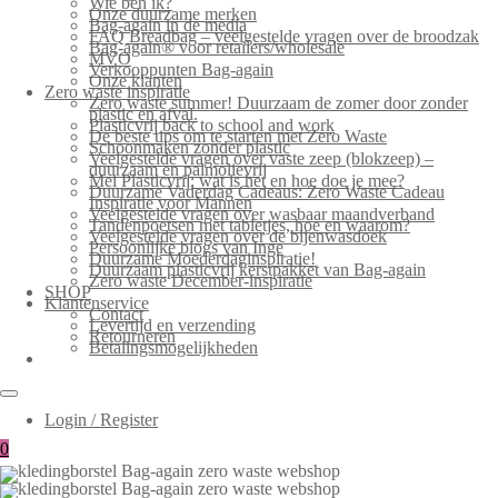
Wie ben ik?
Onze duurzame merken
Bag-again in de media
FAQ Breadbag – veelgestelde vragen over de broodzak
Bag-again® voor retailers/wholesale
MVO
Verkooppunten Bag-again
Onze klanten
Zero waste inspiratie
Zero waste summer! Duurzaam de zomer door zonder
plastic en afval.
Plasticvrij back to school and work
De beste tips om te starten met Zero Waste
Schoonmaken zonder plastic
Veelgestelde vragen over vaste zeep (blokzeep) –
duurzaam en palmolievrij
Mei Plasticvrij: wat is het en hoe doe je mee?
Duurzame Vaderdag Cadeaus: Zero Waste Cadeau
Inspiratie voor Mannen
Veelgestelde vragen over wasbaar maandverband
Tandenpoetsen met tabletjes, hoe en waarom?
Veelgestelde vragen over de bijenwasdoek
Persoonlijke blogs van Inge
Duurzame Moederdaginspiratie!
Duurzaam plasticvrij kerstpakket van Bag-again
Zero waste December-inspiratie
SHOP
Klantenservice
Contact
Levertijd en verzending
Retourneren
Betalingsmogelijkheden
Login / Register
0