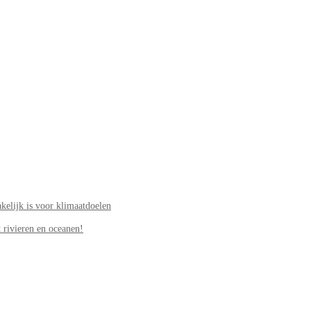
elijk is voor klimaatdoelen
 rivieren en oceanen!