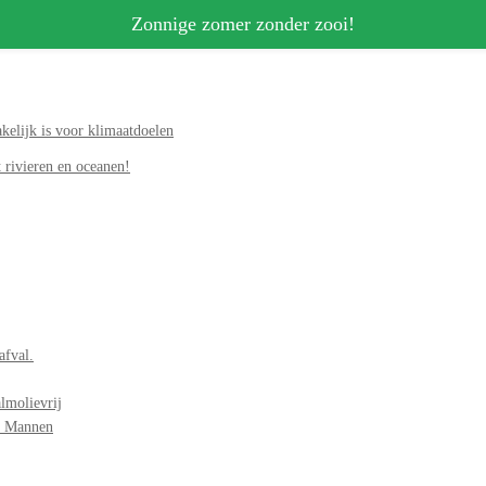
Zonnige zomer zonder zooi!
elijk is voor klimaatdoelen
 rivieren en oceanen!
afval.
lmolievrij
r Mannen