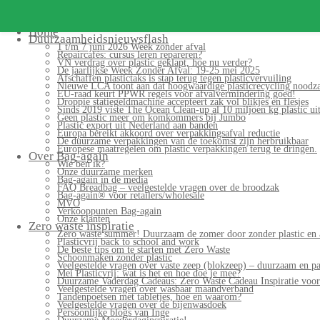
Search
for:
Home
Duurzaamheidsnieuwsflash
1 t/m 7 juni 2026 Week zonder afval
Repaircafés: cursus leren repareren?
VN verdrag over plastic geklapt, hoe nu verder?
De jaarlijkse Week Zonder Afval: 19-25 mei 2025
Afschaffen plastictaks is stap terug tegen plasticvervuiling
Nieuwe LCA toont aan dat hoogwaardige plasticrecycling noodzak
EU-raad keurt PPWR regels voor afvalvermindering goed!
Droppie statiegeldmachine accepteert zak vol blikjes en flesjes
Sinds 2019 viste The Ocean Clean-up al 10 miljoen kg plastic uit
Geen plastic meer om komkommers bij Jumbo
Plastic export uit Nederland aan banden
Europa bereikt akkoord over verpakkingsafval reductie
De duurzame verpakkingen van de toekomst zijn herbruikbaar
Europese maatregelen om plastic verpakkingen terug te dringen.
Over Bag-again
Wie ben ik?
Onze duurzame merken
Bag-again in de media
FAQ Breadbag – veelgestelde vragen over de broodzak
Bag-again® voor retailers/wholesale
MVO
Verkooppunten Bag-again
Onze klanten
Zero waste inspiratie
Zero waste summer! Duurzaam de zomer door zonder plastic en 
Plasticvrij back to school and work
De beste tips om te starten met Zero Waste
Schoonmaken zonder plastic
Veelgestelde vragen over vaste zeep (blokzeep) – duurzaam en pa
Mei Plasticvrij: wat is het en hoe doe je mee?
Duurzame Vaderdag Cadeaus: Zero Waste Cadeau Inspiratie voo
Veelgestelde vragen over wasbaar maandverband
Tandenpoetsen met tabletjes, hoe en waarom?
Veelgestelde vragen over de bijenwasdoek
Persoonlijke blogs van Inge