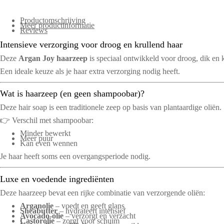
Productomschrijving
Meer productinformatie
Reviews
Intensieve verzorging voor droog en krullend haar
Deze
Argan Joy haarzeep
is speciaal ontwikkeld voor droog, dik en kr
Een ideale keuze als je haar extra verzorging nodig heeft.
Wat is haarzeep (en geen shampoobar)?
Deze hair soap is een traditionele zeep op basis van plantaardige oliën.
👉 Verschil met shampoobar:
Minder bewerkt
Meer puur
Kan even wennen
Je haar heeft soms een overgangsperiode nodig.
Luxe en voedende ingrediënten
Deze haarzeep bevat een rijke combinatie van verzorgende oliën:
Arganolie
– voedt en geeft glans
Sheabutter
– hydrateert intensief
Avocado-olie
– verzorgt en verzacht
Castorolie
– zorgt voor schuim