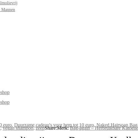
lmolievrij
r Mannen
0 euro
,
Duurzame cadeau's voor hem tot 10 euro
,
Naked Hairsoap Bag
n
,
vegan shampoo
,
zeep
Share:
Merk:
Bag-again – Herbruikbare Katoene