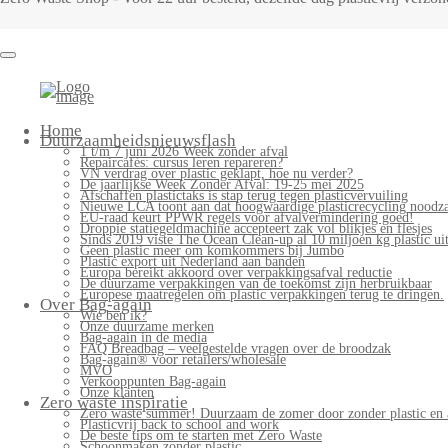
Bag-
again
Primary
Home
Menu
Duurzaamheidsnieuwsflash
1 t/m 7 juni 2026 Week zonder afval
Repaircafés: cursus leren repareren?
VN verdrag over plastic geklapt, hoe nu verder?
De jaarlijkse Week Zonder Afval: 19-25 mei 2025
Afschaffen plastictaks is stap terug tegen plasticvervuiling
Nieuwe LCA toont aan dat hoogwaardige plasticrecycling noodzak
EU-raad keurt PPWR regels voor afvalvermindering goed!
Droppie statiegeldmachine accepteert zak vol blikjes en flesjes
Sinds 2019 viste The Ocean Clean-up al 10 miljoen kg plastic uit
Geen plastic meer om komkommers bij Jumbo
Plastic export uit Nederland aan banden
Europa bereikt akkoord over verpakkingsafval reductie
De duurzame verpakkingen van de toekomst zijn herbruikbaar
Europese maatregelen om plastic verpakkingen terug te dringen.
Over Bag-again
Wie ben ik?
Onze duurzame merken
Bag-again in de media
FAQ Breadbag – veelgestelde vragen over de broodzak
Bag-again® voor retailers/wholesale
MVO
Verkooppunten Bag-again
Onze klanten
Zero waste inspiratie
Zero waste summer! Duurzaam de zomer door zonder plastic en 
Plasticvrij back to school and work
De beste tips om te starten met Zero Waste
Schoonmaken zonder plastic