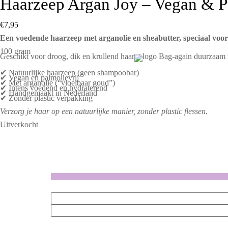
Haarzeep Argan Joy – Vegan & Pa
€
7,95
Een voedende haarzeep met arganolie en sheabutter, speciaal voor
100 gram
Geschikt voor droog, dik en krullend haar
✔ Natuurlijke haarzeep (geen shampoobar)
✔ Vegan en palmolievrij
✔ Met arganolie (“vloeibaar goud”)
✔ Intens voedend en hydraterend
✔ Handgemaakt in Nederland
✔ Zonder plastic verpakking
Verzorg je haar op een natuurlijke manier, zonder plastic flessen.
Uitverkocht