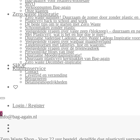
Bag-again® voor retailers/wholesale
MVO
Verkooppunten Bag-again
Onze klanten
Zero waste inspiratie
Zero waste summer! Duurzaam de zomer door zonder plastic en 
Plasticvrij back to school and work
De beste tips om te starten met Zero Waste
Schoonmaken zonder plastic
Veelgestelde vragen over vaste zeep (blokzeep) – duurzaam en pa
Mei Plasticvrij: wat is het en hoe doe je mee?
Duurzame Vaderdag Cadeaus: Zero Waste Cadeau Inspiratie voo
Veelgestelde vragen over wasbaar maandverband
Tandenpoetsen met tabletjes, hoe en waarom?
Veelgestelde vragen over de bijenwasdoek
Persoonlijke blogs van Inge
Duurzame Moederdaginspiratie!
Duurzaam plasticvrij kerstpakket van Bag-again
Zero waste December-inspiratie
SHOP
Klantenservice
Contact
Levertijd en verzending
Retourneren
Betalingsmogelijkheden
Login / Register
0
info@bag-again.nl
Zero Waste Shop - Voor 22 uur besteld, dezelfde dag plasticvrij verz