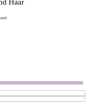
nd Haar
land.