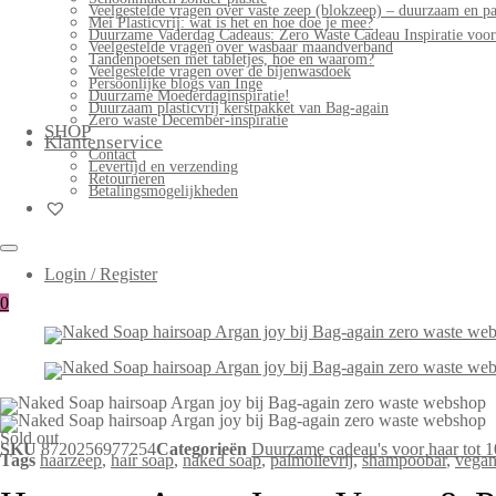
Veelgestelde vragen over vaste zeep (blokzeep) – duurzaam en pa
Mei Plasticvrij: wat is het en hoe doe je mee?
Duurzame Vaderdag Cadeaus: Zero Waste Cadeau Inspiratie voo
Veelgestelde vragen over wasbaar maandverband
Tandenpoetsen met tabletjes, hoe en waarom?
Veelgestelde vragen over de bijenwasdoek
Persoonlijke blogs van Inge
Duurzame Moederdaginspiratie!
Duurzaam plasticvrij kerstpakket van Bag-again
Zero waste December-inspiratie
SHOP
Klantenservice
Contact
Levertijd en verzending
Retourneren
Betalingsmogelijkheden
Login / Register
0
Sold out
SKU
8720256977254
Categorieën
Duurzame cadeau's voor haar tot 1
Tags
haarzeep
,
hair soap
,
naked soap
,
palmolievrij
,
shampoobar
,
vega