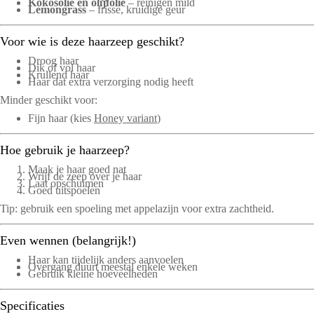
Kokosolie en olijfolie
– reinigen mild
Lemongrass
– frisse, kruidige geur
Voor wie is deze haarzeep geschikt?
Droog haar
Dik of vol haar
Krullend haar
Haar dat extra verzorging nodig heeft
Minder geschikt voor:
Fijn haar (kies
Honey variant
)
Hoe gebruik je haarzeep?
Maak je haar goed nat
Wrijf de zeep over je haar
Laat opschuimen
Goed uitspoelen
Tip: gebruik een spoeling met appelazijn voor extra zachtheid.
Even wennen (belangrijk!)
Haar kan tijdelijk anders aanvoelen
Overgang duurt meestal enkele weken
Gebruik kleine hoeveelheden
Specificaties