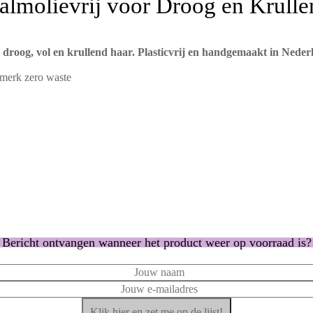
lmolievrij voor Droog en Krulle
 droog, vol en krullend haar. Plasticvrij en handgemaakt in Neder
Bericht ontvangen wanneer het product weer op voorraad is?