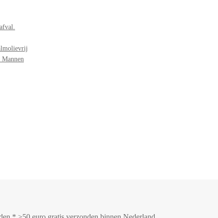
afval.
lmolievrij
r Mannen
onden * >50 euro gratis verzonden binnen Nederland