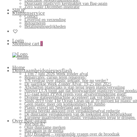
Duurzame Moederdaginspiratie!
Duurzaam plasticvrij kerstpakket van Bag-again
Zero waste December-inspiratie
SHOP
Klantenservice
Contact
Levertijd en verzending
Retourneren
Betalingsmogelijkheden
Login
Shopping cart
0
Bag-
again
Primary
Home
Menu
Duurzaamheidsnieuwsflash
1 t/m 7 juni 2026 Week zonder afval
Repaircafés: cursus leren repareren?
VN verdrag over plastic geklapt, hoe nu verder?
De jaarlijkse Week Zonder Afval: 19-25 mei 2025
Afschaffen plastictaks is stap terug tegen plasticvervuiling
Nieuwe LCA toont aan dat hoogwaardige plasticrecycling noodzak
EU-raad keurt PPWR regels voor afvalvermindering goed!
Droppie statiegeldmachine accepteert zak vol blikjes en flesjes
Sinds 2019 viste The Ocean Clean-up al 10 miljoen kg plastic uit
Geen plastic meer om komkommers bij Jumbo
Plastic export uit Nederland aan banden
Europa bereikt akkoord over verpakkingsafval reductie
De duurzame verpakkingen van de toekomst zijn herbruikbaar
Europese maatregelen om plastic verpakkingen terug te dringen.
Over Bag-again
Wie ben ik?
Onze duurzame merken
Bag-again in de media
FAQ Breadbag – veelgestelde vragen over de broodzak