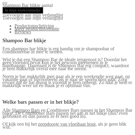
Shampoo Bar blikje aantal
In mijn winkelmandje
Toevoegen aan mijn verlanglijst
Toevoegen aan mijn verlanglijst
Productomschrijving
Meer productinformatie
Reviews
Shampoo Bar blikje
Een shampoo bar blikje is erg handig om je shampoobar of
conditionerbar in mee te nemen.
Wist je dat een Shampoo Bar de ideale reisgenoot is? Doordat het
geen vloeistof bevat kun je het gewoon meenemen in je
handbagage. Daarnaast is de Shampoo Bar erg compact, waardoor
je hem makkelijk overal mee naar toe neemt.
Neem je bar makkelijk mee naar als je een weekendje weg gaat, op
vakantie gaat of bijvoorbeeld als je naar de sportschool gaat. Zorg
ervoor dat de bar droog is voordat je hem opbergt. Zo haal je hem er
makkelijk weer uit én maak je er optimaal van.
Welke bars passen er in het blikje?
Alle
Shampoo Bars
en Conditioner Bars passen in het Shampoo Bar
blikje. De Conditioner Bars passen net aan in het blikje (dus: even
gebruiken en dan passen ze er heel goed in).
Of kijk een bij het
zeepdoosje van vloeibaar hout
, als je geen blik
wilt.