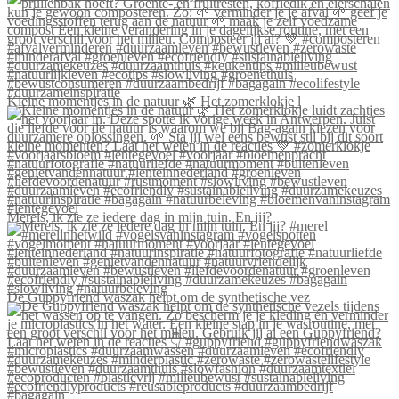
Kleine momentjes in de natuur 🌿 Het zomerklokje l
Merels, ik zie ze iedere dag in mijn tuin. En jij?
De Guppyfriend waszak helpt om de synthetische vez