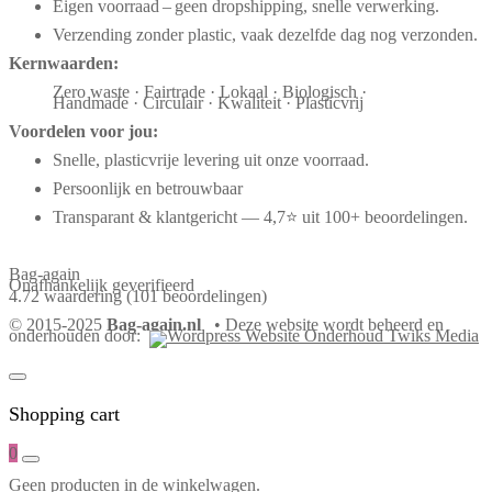
Eigen voorraad – geen dropshipping, snelle verwerking.
Verzending zonder plastic, vaak dezelfde dag nog verzonden.
Kernwaarden:
Zero waste · Fairtrade · Lokaal · Biologisch ·
Handmade · Circulair · Kwaliteit · Plasticvrij
Voordelen voor jou:
Snelle, plasticvrije levering uit onze voorraad.
Persoonlijk en betrouwbaar
Transparant & klantgericht — 4,7⭐ uit 100+ beoordelingen.
Bag-again
Onafhankelijk geverifieerd
4.72 waardering
(101 beoordelingen)
© 2015-2025
Bag-again.nl
• Deze website wordt beheerd en
onderhouden door:
Shopping cart
0
Geen producten in de winkelwagen.