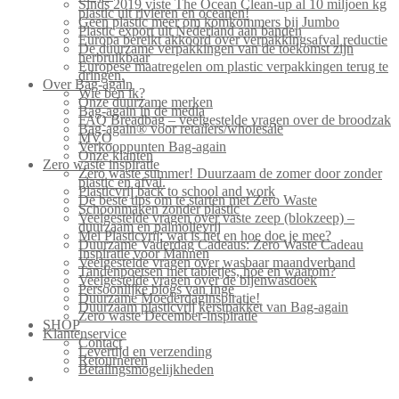
Sinds 2019 viste The Ocean Clean-up al 10 miljoen kg
plastic uit rivieren en oceanen!
Geen plastic meer om komkommers bij Jumbo
Plastic export uit Nederland aan banden
Europa bereikt akkoord over verpakkingsafval reductie
De duurzame verpakkingen van de toekomst zijn
herbruikbaar
Europese maatregelen om plastic verpakkingen terug te
dringen.
Over Bag-again
Wie ben ik?
Onze duurzame merken
Bag-again in de media
FAQ Breadbag – veelgestelde vragen over de broodzak
Bag-again® voor retailers/wholesale
MVO
Verkooppunten Bag-again
Onze klanten
Zero waste inspiratie
Zero waste summer! Duurzaam de zomer door zonder
plastic en afval.
Plasticvrij back to school and work
De beste tips om te starten met Zero Waste
Schoonmaken zonder plastic
Veelgestelde vragen over vaste zeep (blokzeep) –
duurzaam en palmolievrij
Mei Plasticvrij: wat is het en hoe doe je mee?
Duurzame Vaderdag Cadeaus: Zero Waste Cadeau
Inspiratie voor Mannen
Veelgestelde vragen over wasbaar maandverband
Tandenpoetsen met tabletjes, hoe en waarom?
Veelgestelde vragen over de bijenwasdoek
Persoonlijke blogs van Inge
Duurzame Moederdaginspiratie!
Duurzaam plasticvrij kerstpakket van Bag-again
Zero waste December-inspiratie
SHOP
Klantenservice
Contact
Levertijd en verzending
Retourneren
Betalingsmogelijkheden