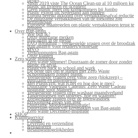
flesjes
Sinds 2019 viste The Ocean Clean-up al 10 miljoen kg
plastic uit rivieren en oceanen!
Geen plastic meer om komkommers bij Jumbo
Plastic export uit Nederland aan banden
Europa bereikt akkoord over verpakkingsafval reductie
De duurzame verpakkingen van de toekomst zijn
herbruikbaar
Europese maatregelen om plastic verpakkingen terug te
dringen.
Over Bag-again
Wie ben ik?
Onze duurzame merken
Bag-again in de media
FAQ Breadbag – veelgestelde vragen over de broodzak
Bag-again® voor retailers/wholesale
MVO
Verkooppunten Bag-again
Onze klanten
Zero waste inspiratie
Zero waste summer! Duurzaam de zomer door zonder
plastic en afval.
Plasticvrij back to school and work
De beste tips om te starten met Zero Waste
Schoonmaken zonder plastic
Veelgestelde vragen over vaste zeep (blokzeep) –
duurzaam en palmolievrij
Mei Plasticvrij: wat is het en hoe doe je mee?
Duurzame Vaderdag Cadeaus: Zero Waste Cadeau
Inspiratie voor Mannen
Veelgestelde vragen over wasbaar maandverband
Tandenpoetsen met tabletjes, hoe en waarom?
Veelgestelde vragen over de bijenwasdoek
Persoonlijke blogs van Inge
Duurzame Moederdaginspiratie!
Duurzaam plasticvrij kerstpakket van Bag-again
Zero waste December-inspiratie
SHOP
Klantenservice
Contact
Levertijd en verzending
Retourneren
Betalingsmogelijkheden