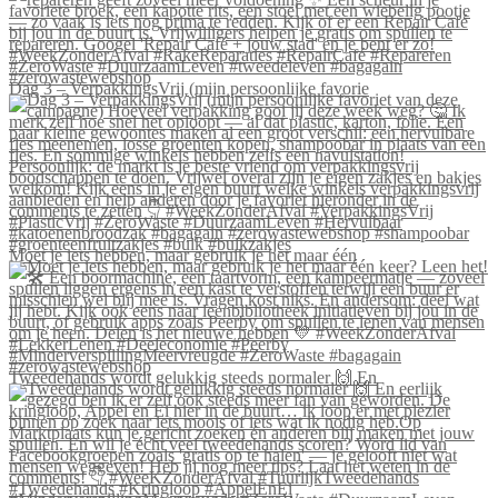
Dag 3 – VerpakkingsVrij (mijn persoonlijke favorie
Moet je iets hebben, maar gebruik je het maar één
Tweedehands wordt gelukkig steeds normaler 🙌 En