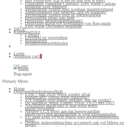
Mei Plasticvrij: wat is het en hoe doe je mee?
Duurzame Vaderdag Cadeaus: Zero Waste Cadeau
Inspiratie voor Mannen
Veelgestelde vragen over wasbaar maandverband
Tandenpoetsen met tabletjes, hoe en waarom?
Veelgestelde vragen over de bijenwasdoek
Persoonlijke blogs van Inge
Duurzame Moederdaginspiratie!
Duurzaam plasticvrij kerstpakket van Bag-again
Zero waste December-inspiratie
SHOP
Klantenservice
Contact
Levertijd en verzending
Retourneren
Betalingsmogelijkheden
Login
Shopping cart
0
Bag-again
Primary Menu
Home
Duurzaamheidsnieuwsflash
1 t/m 7 juni 2026 Week zonder afval
Repaircafés: cursus leren repareren?
VN verdrag over plastic geklapt, hoe nu verder?
De jaarlijkse Week Zonder Afval: 19-25 mei 2025
Afschaffen plastictaks is stap terug tegen
plasticvervuiling
Nieuwe LCA toont aan dat hoogwaardige
plasticrecycling noodzakelijk is voor klimaatdoelen
EU-raad keurt PPWR regels voor afvalvermindering
goed!
Droppie statiegeldmachine accepteert zak vol blikjes en
flesjes