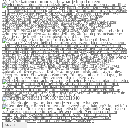
Met onze katoenen broodzak bewaar je brood op een
Wist je dat je kleding microplastics kan loslaten
Helleborus: een prachtige vroege bloeier. Een vast
Instagram bericht 17865004830511340
Een bierdopje hergebruiken om je zeep op te hangen
Meer laden...