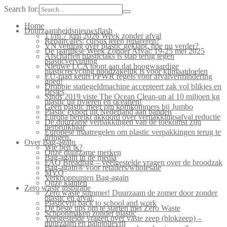
Search for:
Home
Duurzaamheidsnieuwsflash
1 t/m 7 juni 2026 Week zonder afval
Repaircafés: cursus leren repareren?
VN verdrag over plastic geklapt, hoe nu verder?
De jaarlijkse Week Zonder Afval: 19-25 mei 2025
Afschaffen plastictaks is stap terug tegen
plasticvervuiling
Nieuwe LCA toont aan dat hoogwaardige
plasticrecycling noodzakelijk is voor klimaatdoelen
EU-raad keurt PPWR regels voor afvalvermindering
goed!
Droppie statiegeldmachine accepteert zak vol blikjes en
flesjes
Sinds 2019 viste The Ocean Clean-up al 10 miljoen kg
plastic uit rivieren en oceanen!
Geen plastic meer om komkommers bij Jumbo
Plastic export uit Nederland aan banden
Europa bereikt akkoord over verpakkingsafval reductie
De duurzame verpakkingen van de toekomst zijn
herbruikbaar
Europese maatregelen om plastic verpakkingen terug te
dringen.
Over Bag-again
Wie ben ik?
Onze duurzame merken
Bag-again in de media
FAQ Breadbag – veelgestelde vragen over de broodzak
Bag-again® voor retailers/wholesale
MVO
Verkooppunten Bag-again
Onze klanten
Zero waste inspiratie
Zero waste summer! Duurzaam de zomer door zonder
plastic en afval.
Plasticvrij back to school and work
De beste tips om te starten met Zero Waste
Schoonmaken zonder plastic
Veelgestelde vragen over vaste zeep (blokzeep) –
duurzaam en palmolievrij