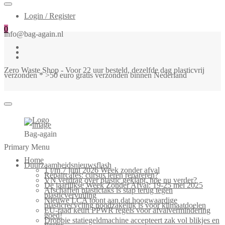
Login / Register
0
info@bag-again.nl
Zero Waste Shop - Voor 22 uur besteld, dezelfde dag plasticvrij
verzonden * >50 euro gratis verzonden binnen Nederland
Bag-again
Primary Menu
Home
Duurzaamheidsnieuwsflash
1 t/m 7 juni 2026 Week zonder afval
Repaircafés: cursus leren repareren?
VN verdrag over plastic geklapt, hoe nu verder?
De jaarlijkse Week Zonder Afval: 19-25 mei 2025
Afschaffen plastictaks is stap terug tegen
plasticvervuiling
Nieuwe LCA toont aan dat hoogwaardige
plasticrecycling noodzakelijk is voor klimaatdoelen
EU-raad keurt PPWR regels voor afvalvermindering
goed!
Droppie statiegeldmachine accepteert zak vol blikjes en