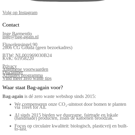
Volg op Instagram
Contact
Inge Barmentlo
inge@bag-again.nl
Fluwelensingel 90
2806 CG Gouda (geen bezoekadres)
BTW: NL001969030B24
KvK: 61958220
Privacy
Algemene voorwaarden
Disclaimer
Affiliates programma
Vind meer zero waste tips
Waar staat Bag-again voor?
Bag‑again
is dé zero waste webshop sinds 2015:
We compenseren onze CO₂-uitstoot door bomen te planten
via Trees for All.
Al sinds 2015 bieden we duurzame, fairtrade en lokale
(handmade) producten, zoals de katoenen broodzak.
Focus op circulaire kwaliteit: biologisch, plasticvrij en built-
to-last.