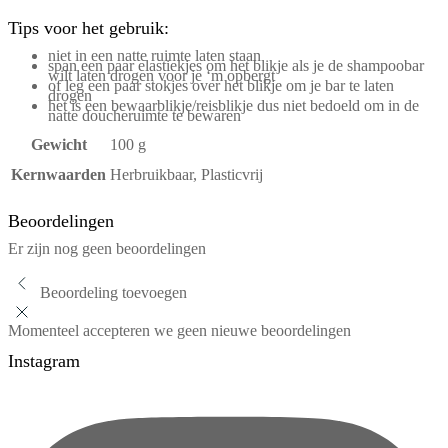
Tips voor het gebruik:
niet in een natte ruimte laten staan
span een paar elastiekjes om het blikje als je de shampoobar
wilt laten drogen voor je ‘m opbergt
of leg een paar stokjes over het blikje om je bar te laten
drogen
het is een bewaarblikje/reisblikje dus niet bedoeld om in de
natte doucheruimte te bewaren
Gewicht
100 g
Kernwaarden
Herbruikbaar, Plasticvrij
Beoordelingen
Er zijn nog geen beoordelingen
Beoordeling toevoegen
Momenteel accepteren we geen nieuwe beoordelingen
Instagram