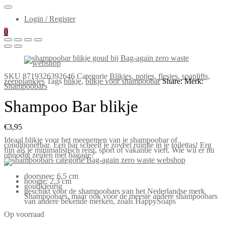
Login / Register
0
SKU
8719326392646
Categorie
Blikjes, potjes, flesjes, soaplifts,
zeepplankjes
Tags
blikje
,
blikje voor shampoobar
Share:
Merk:
Shampoobars
Shampoo Bar blikje
€
3,95
Ideaal blikje voor het meenemen van je shampoobar of
conditionerbar. Een bar scheelt je zoveel ruimte in je toilettas! Erg
fijn als je minimalistisch reist, sport of vakantie viert. Wie wil er nu
onnodig zeulen met bagage?
doorsnee: 6,5 cm
hoogte: 2,3 cm
goudkleurig
geschikt voor de shampoobars van het Nederlandse merk
Shampoobars, maar ook voor de meeste andere shampoobars
van andere bekende merken, zoals HappySoaps
Op voorraad