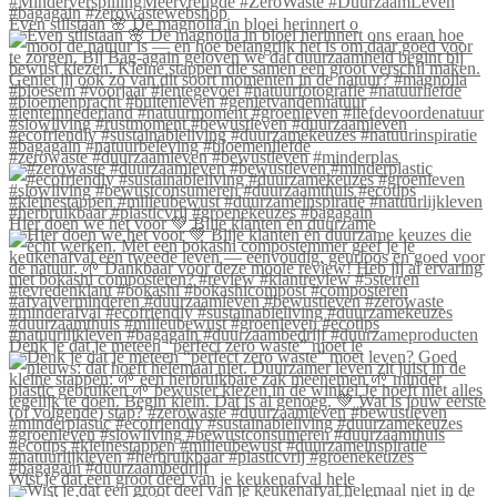
Even stilstaan 🌸 De magnolia in bloei herinnert o
#zerowaste #duurzaamleven #bewustleven #minderplas
Hier doen we het voor 💚 Blije klanten én duurzame
Denk je dat je meteen “perfect zero waste” moet le
Wist je dat een groot deel van je keukenafval hele