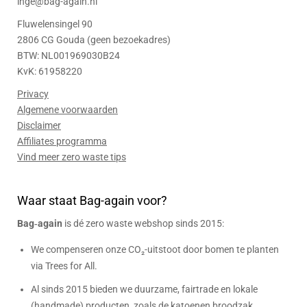
inge@bag-again.nl
Fluwelensingel 90
2806 CG Gouda (geen bezoekadres)
BTW: NL001969030B24
KvK: 61958220
Privacy
Algemene voorwaarden
Disclaimer
Affiliates programma
Vind meer zero waste tips
Waar staat Bag-again voor?
Bag‑again
is dé zero waste webshop sinds 2015:
We compenseren onze CO₂-uitstoot door bomen te planten
via Trees for All.
Al sinds 2015 bieden we duurzame, fairtrade en lokale
(handmade) producten, zoals de katoenen broodzak.