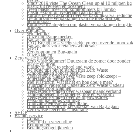
flesjes
Sinds 2019 viste The Ocean Clean-up al 10 miljoen kg
plastic uit rivieren en oceanen!
Geen plastic meer om komkommers bij Jumbo
Plastic export uit Nederland aan banden
Europa bereikt akkoord over verpakkingsafval reductie
De duurzame verpakkingen van de toekomst zijn
herbruikbaar
Europese maatregelen om plastic verpakkingen terug te
dringen.
Over Bag-again
Wie ben ik?
Onze duurzame merken
Bag-again in de media
FAQ Breadbag – veelgestelde vragen over de broodzak
Bag-again® voor retailers/wholesale
MVO
Verkooppunten Bag-again
Onze klanten
Zero waste inspiratie
Zero waste summer! Duurzaam de zomer door zonder
plastic en afval.
Plasticvrij back to school and work
De beste tips om te starten met Zero Waste
Schoonmaken zonder plastic
Veelgestelde vragen over vaste zeep (blokzeep) –
duurzaam en palmolievrij
Mei Plasticvrij: wat is het en hoe doe je mee?
Duurzame Vaderdag Cadeaus: Zero Waste Cadeau
Inspiratie voor Mannen
Veelgestelde vragen over wasbaar maandverband
Tandenpoetsen met tabletjes, hoe en waarom?
Veelgestelde vragen over de bijenwasdoek
Persoonlijke blogs van Inge
Duurzame Moederdaginspiratie!
Duurzaam plasticvrij kerstpakket van Bag-again
Zero waste December-inspiratie
SHOP
Klantenservice
Contact
Levertijd en verzending
Retourneren
Betalingsmogelijkheden