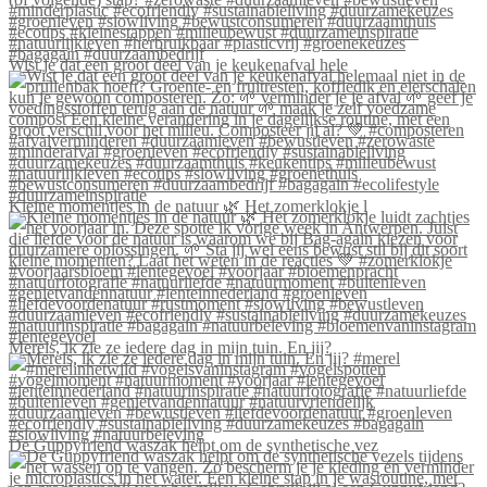
Wist je dat een groot deel van je keukenafval hele
Kleine momentjes in de natuur 🌿 Het zomerklokje l
Merels, ik zie ze iedere dag in mijn tuin. En jij?
De Guppyfriend waszak helpt om de synthetische vez