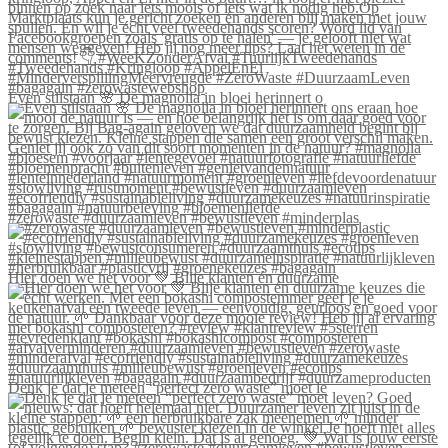
Even stilstaan 🌸 De magnolia in bloei herinnert o
#zerowaste #duurzaamleven #bewustleven #minderplas
Hier doen we het voor 💚 Blije klanten én duurzame
Denk je dat je meteen “perfect zero waste” moet le