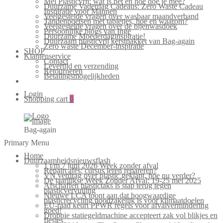
Mei Plasticvrij: wat is het en hoe doe je mee?
Duurzame Vaderdag Cadeaus: Zero Waste Cadeau
Inspiratie voor Mannen
Veelgestelde vragen over wasbaar maandverband
Tandenpoetsen met tabletjes, hoe en waarom?
Veelgestelde vragen over de bijenwasdoek
Persoonlijke blogs van Inge
Duurzame Moederdaginspiratie!
Duurzaam plasticvrij kerstpakket van Bag-again
Zero waste December-inspiratie
SHOP
Klantenservice
Contact
Levertijd en verzending
Retourneren
Betalingsmogelijkheden
Login
Shopping cart
0
Bag-again
Primary Menu
Home
Duurzaamheidsnieuwsflash
1 t/m 7 juni 2026 Week zonder afval
Repaircafés: cursus leren repareren?
VN verdrag over plastic geklapt, hoe nu verder?
De jaarlijkse Week Zonder Afval: 19-25 mei 2025
Afschaffen plastictaks is stap terug tegen
plasticvervuiling
Nieuwe LCA toont aan dat hoogwaardige
plasticrecycling noodzakelijk is voor klimaatdoelen
EU-raad keurt PPWR regels voor afvalvermindering
goed!
Droppie statiegeldmachine accepteert zak vol blikjes en
flesjes