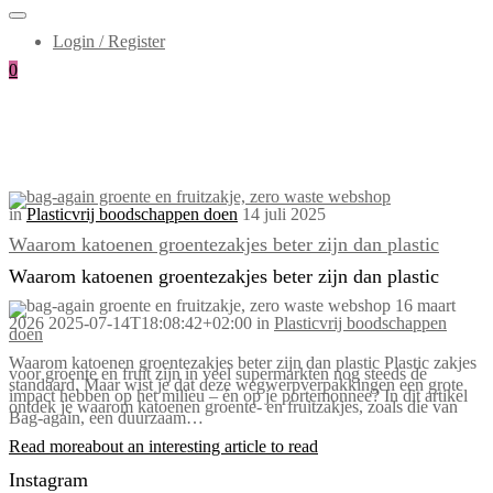
Login / Register
0
in
Plasticvrij boodschappen doen
14 juli 2025
Waarom katoenen groentezakjes beter zijn dan plastic
Waarom katoenen groentezakjes beter zijn dan plastic
16 maart
2026
2025-07-14T18:08:42+02:00
in
Plasticvrij boodschappen
doen
Waarom katoenen groentezakjes beter zijn dan plastic Plastic zakjes
voor groente en fruit zijn in veel supermarkten nog steeds de
standaard. Maar wist je dat deze wegwerpverpakkingen een grote
impact hebben op het milieu – én op je portemonnee? In dit artikel
ontdek je waarom katoenen groente- en fruitzakjes, zoals die van
Bag-again, een duurzaam…
Read more
about an interesting article to read
Instagram