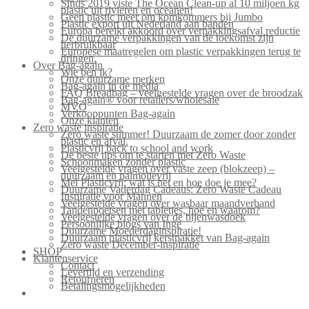
Sinds 2019 viste The Ocean Clean-up al 10 miljoen kg
plastic uit rivieren en oceanen!
Geen plastic meer om komkommers bij Jumbo
Plastic export uit Nederland aan banden
Europa bereikt akkoord over verpakkingsafval reductie
De duurzame verpakkingen van de toekomst zijn
herbruikbaar
Europese maatregelen om plastic verpakkingen terug te
dringen.
Over Bag-again
Wie ben ik?
Onze duurzame merken
Bag-again in de media
FAQ Breadbag – veelgestelde vragen over de broodzak
Bag-again® voor retailers/wholesale
MVO
Verkooppunten Bag-again
Onze klanten
Zero waste inspiratie
Zero waste summer! Duurzaam de zomer door zonder
plastic en afval.
Plasticvrij back to school and work
De beste tips om te starten met Zero Waste
Schoonmaken zonder plastic
Veelgestelde vragen over vaste zeep (blokzeep) –
duurzaam en palmolievrij
Mei Plasticvrij: wat is het en hoe doe je mee?
Duurzame Vaderdag Cadeaus: Zero Waste Cadeau
Inspiratie voor Mannen
Veelgestelde vragen over wasbaar maandverband
Tandenpoetsen met tabletjes, hoe en waarom?
Veelgestelde vragen over de bijenwasdoek
Persoonlijke blogs van Inge
Duurzame Moederdaginspiratie!
Duurzaam plasticvrij kerstpakket van Bag-again
Zero waste December-inspiratie
SHOP
Klantenservice
Contact
Levertijd en verzending
Retourneren
Betalingsmogelijkheden