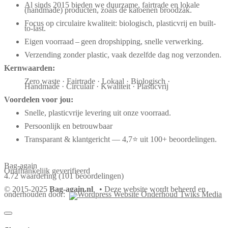
Al sinds 2015 bieden we duurzame, fairtrade en lokale
(handmade) producten, zoals de katoenen broodzak.
Focus op circulaire kwaliteit: biologisch, plasticvrij en built-
to-last.
Eigen voorraad – geen dropshipping, snelle verwerking.
Verzending zonder plastic, vaak dezelfde dag nog verzonden.
Kernwaarden:
Zero waste · Fairtrade · Lokaal · Biologisch ·
Handmade · Circulair · Kwaliteit · Plasticvrij
Voordelen voor jou:
Snelle, plasticvrije levering uit onze voorraad.
Persoonlijk en betrouwbaar
Transparant & klantgericht — 4,7⭐ uit 100+ beoordelingen.
Bag-again
Onafhankelijk geverifieerd
4.72 waardering
(101 beoordelingen)
© 2015-2025
Bag-again.nl
• Deze website wordt beheerd en
onderhouden door: