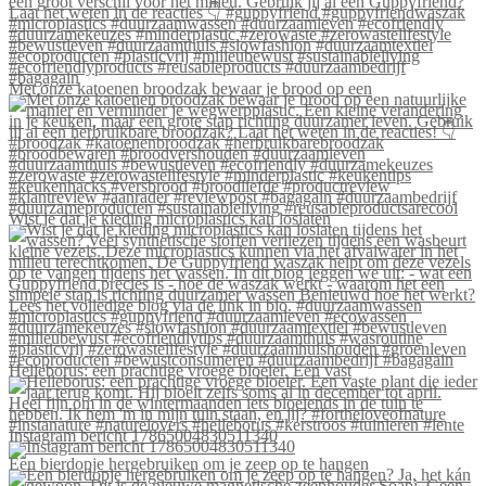
Met onze katoenen broodzak bewaar je brood op een
Wist je dat je kleding microplastics kan loslaten
Helleborus: een prachtige vroege bloeier. Een vast
Instagram bericht 17865004830511340
Een bierdopje hergebruiken om je zeep op te hangen