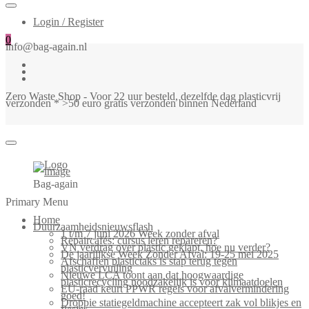
Login / Register
0
info@bag-again.nl
Zero Waste Shop - Voor 22 uur besteld, dezelfde dag plasticvrij
verzonden * >50 euro gratis verzonden binnen Nederland
Bag-again
Primary Menu
Home
Duurzaamheidsnieuwsflash
1 t/m 7 juni 2026 Week zonder afval
Repaircafés: cursus leren repareren?
VN verdrag over plastic geklapt, hoe nu verder?
De jaarlijkse Week Zonder Afval: 19-25 mei 2025
Afschaffen plastictaks is stap terug tegen
plasticvervuiling
Nieuwe LCA toont aan dat hoogwaardige
plasticrecycling noodzakelijk is voor klimaatdoelen
EU-raad keurt PPWR regels voor afvalvermindering
goed!
Droppie statiegeldmachine accepteert zak vol blikjes en