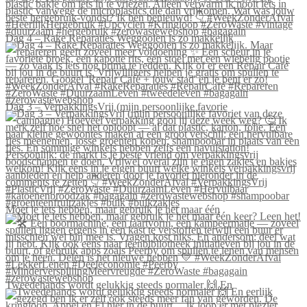
Dag 4 – Rake Reparaties Weggooien is zo makkelijk
Dag 3 – VerpakkingsVrij (mijn persoonlijke favorie
Moet je iets hebben, maar gebruik je het maar één
Tweedehands wordt gelukkig steeds normaler 🙌 En