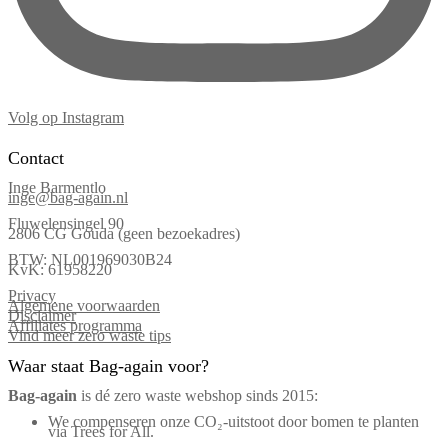
Volg op Instagram
Contact
Inge Barmentlo
inge@bag-again.nl
Fluwelensingel 90
2806 CG Gouda (geen bezoekadres)
BTW: NL001969030B24
KvK: 61958220
Privacy
Algemene voorwaarden
Disclaimer
Affiliates programma
Vind meer zero waste tips
Waar staat Bag-again voor?
Bag‑again
is dé zero waste webshop sinds 2015:
We compenseren onze CO₂-uitstoot door bomen te planten
via Trees for All.