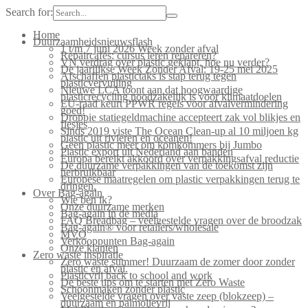
Search for:
Home
Duurzaamheidsnieuwsflash
1 t/m 7 juni 2026 Week zonder afval
Repaircafés: cursus leren repareren?
VN verdrag over plastic geklapt, hoe nu verder?
De jaarlijkse Week Zonder Afval: 19-25 mei 2025
Afschaffen plastictaks is stap terug tegen
plasticvervuiling
Nieuwe LCA toont aan dat hoogwaardige
plasticrecycling noodzakelijk is voor klimaatdoelen
EU-raad keurt PPWR regels voor afvalvermindering
goed!
Droppie statiegeldmachine accepteert zak vol blikjes en
flesjes
Sinds 2019 viste The Ocean Clean-up al 10 miljoen kg
plastic uit rivieren en oceanen!
Geen plastic meer om komkommers bij Jumbo
Plastic export uit Nederland aan banden
Europa bereikt akkoord over verpakkingsafval reductie
De duurzame verpakkingen van de toekomst zijn
herbruikbaar
Europese maatregelen om plastic verpakkingen terug te
dringen.
Over Bag-again
Wie ben ik?
Onze duurzame merken
Bag-again in de media
FAQ Breadbag – veelgestelde vragen over de broodzak
Bag-again® voor retailers/wholesale
MVO
Verkooppunten Bag-again
Onze klanten
Zero waste inspiratie
Zero waste summer! Duurzaam de zomer door zonder
plastic en afval.
Plasticvrij back to school and work
De beste tips om te starten met Zero Waste
Schoonmaken zonder plastic
Veelgestelde vragen over vaste zeep (blokzeep) –
duurzaam en palmolievrij