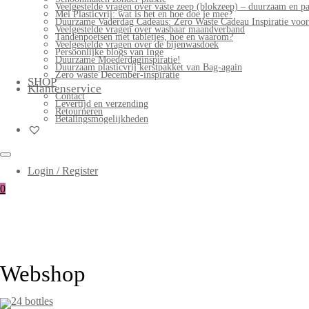
Veelgestelde vragen over vaste zeep (blokzeep) – duurzaam en pa
Mei Plasticvrij: wat is het en hoe doe je mee?
Duurzame Vaderdag Cadeaus: Zero Waste Cadeau Inspiratie voo
Veelgestelde vragen over wasbaar maandverband
Tandenpoetsen met tabletjes, hoe en waarom?
Veelgestelde vragen over de bijenwasdoek
Persoonlijke blogs van Inge
Duurzame Moederdaginspiratie!
Duurzaam plasticvrij kerstpakket van Bag-again
Zero waste December-inspiratie
SHOP
Klantenservice
Contact
Levertijd en verzending
Retourneren
Betalingsmogelijkheden
Login / Register
0
Webshop