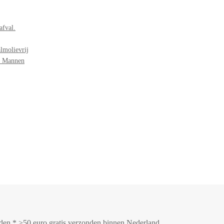
afval.
lmolievrij
r Mannen
onden * >50 euro gratis verzonden binnen Nederland