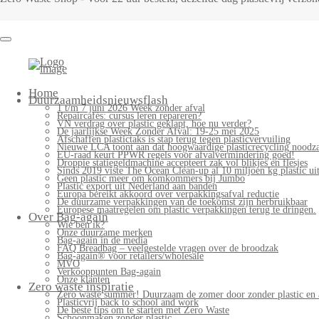
Home
Duurzaamheidsnieuwsflash
1 t/m 7 juni 2026 Week zonder afval
Repaircafés: cursus leren repareren?
VN verdrag over plastic geklapt, hoe nu verder?
De jaarlijkse Week Zonder Afval: 19-25 mei 2025
Afschaffen plastictaks is stap terug tegen plasticvervuiling
Nieuwe LCA toont aan dat hoogwaardige plasticrecycling noodzak
EU-raad keurt PPWR regels voor afvalvermindering goed!
Droppie statiegeldmachine accepteert zak vol blikjes en flesjes
Sinds 2019 viste The Ocean Clean-up al 10 miljoen kg plastic uit
Geen plastic meer om komkommers bij Jumbo
Plastic export uit Nederland aan banden
Europa bereikt akkoord over verpakkingsafval reductie
De duurzame verpakkingen van de toekomst zijn herbruikbaar
Europese maatregelen om plastic verpakkingen terug te dringen.
Over Bag-again
Wie ben ik?
Onze duurzame merken
Bag-again in de media
FAQ Breadbag – veelgestelde vragen over de broodzak
Bag-again® voor retailers/wholesale
MVO
Verkooppunten Bag-again
Onze klanten
Zero waste inspiratie
Zero waste summer! Duurzaam de zomer door zonder plastic en 
Plasticvrij back to school and work
De beste tips om te starten met Zero Waste
Schoonmaken zonder plastic