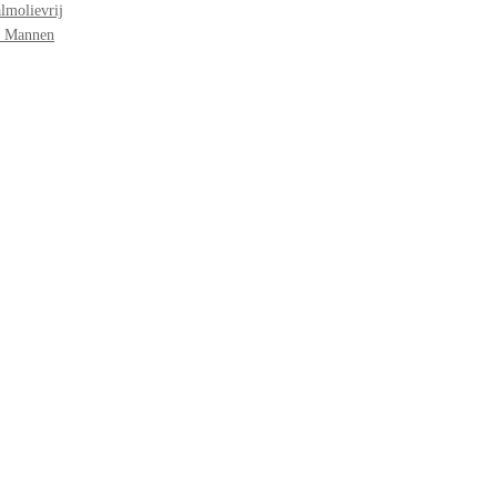
lmolievrij
r Mannen