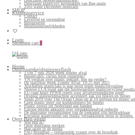
Duurzame Moederdaginspiratie!
Duurzaam plasticvrij kerstpakket van Bag-again
Zero waste December-inspiratie
SHOP
Klantenservice
Contact
Levertijd en verzending
Retourneren
Betalingsmogelijkheden
Login
Shopping cart
0
Home
Duurzaamheidsnieuwsflash
1 t/m 7 juni 2026 Week zonder afval
Repaircafés: cursus leren repareren?
VN verdrag over plastic geklapt, hoe nu verder?
De jaarlijkse Week Zonder Afval: 19-25 mei 2025
Afschaffen plastictaks is stap terug tegen plasticvervuiling
Nieuwe LCA toont aan dat hoogwaardige plasticrecycling noodzak
EU-raad keurt PPWR regels voor afvalvermindering goed!
Droppie statiegeldmachine accepteert zak vol blikjes en flesjes
Sinds 2019 viste The Ocean Clean-up al 10 miljoen kg plastic uit
Geen plastic meer om komkommers bij Jumbo
Plastic export uit Nederland aan banden
Europa bereikt akkoord over verpakkingsafval reductie
De duurzame verpakkingen van de toekomst zijn herbruikbaar
Europese maatregelen om plastic verpakkingen terug te dringen.
Over Bag-again
Wie ben ik?
Onze duurzame merken
Bag-again in de media
FAQ Breadbag – veelgestelde vragen over de broodzak