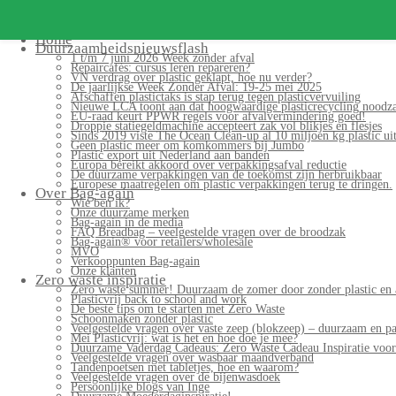
Home
Duurzaamheidsnieuwsflash
1 t/m 7 juni 2026 Week zonder afval
Repaircafés: cursus leren repareren?
VN verdrag over plastic geklapt, hoe nu verder?
De jaarlijkse Week Zonder Afval: 19-25 mei 2025
Afschaffen plastictaks is stap terug tegen plasticvervuiling
Nieuwe LCA toont aan dat hoogwaardige plasticrecycling noodzak
EU-raad keurt PPWR regels voor afvalvermindering goed!
Droppie statiegeldmachine accepteert zak vol blikjes en flesjes
Sinds 2019 viste The Ocean Clean-up al 10 miljoen kg plastic uit
Geen plastic meer om komkommers bij Jumbo
Plastic export uit Nederland aan banden
Europa bereikt akkoord over verpakkingsafval reductie
De duurzame verpakkingen van de toekomst zijn herbruikbaar
Europese maatregelen om plastic verpakkingen terug te dringen.
Over Bag-again
Wie ben ik?
Onze duurzame merken
Bag-again in de media
FAQ Breadbag – veelgestelde vragen over de broodzak
Bag-again® voor retailers/wholesale
MVO
Verkooppunten Bag-again
Onze klanten
Zero waste inspiratie
Zero waste summer! Duurzaam de zomer door zonder plastic en 
Plasticvrij back to school and work
De beste tips om te starten met Zero Waste
Schoonmaken zonder plastic
Veelgestelde vragen over vaste zeep (blokzeep) – duurzaam en pa
Mei Plasticvrij: wat is het en hoe doe je mee?
Duurzame Vaderdag Cadeaus: Zero Waste Cadeau Inspiratie voo
Veelgestelde vragen over wasbaar maandverband
Tandenpoetsen met tabletjes, hoe en waarom?
Veelgestelde vragen over de bijenwasdoek
Persoonlijke blogs van Inge