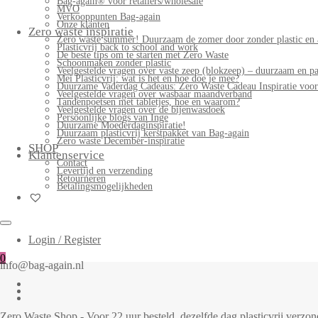
Bag-again® voor retailers/wholesale
MVO
Verkooppunten Bag-again
Onze klanten
Zero waste inspiratie
Zero waste summer! Duurzaam de zomer door zonder plastic en 
Plasticvrij back to school and work
De beste tips om te starten met Zero Waste
Schoonmaken zonder plastic
Veelgestelde vragen over vaste zeep (blokzeep) – duurzaam en pa
Mei Plasticvrij: wat is het en hoe doe je mee?
Duurzame Vaderdag Cadeaus: Zero Waste Cadeau Inspiratie voo
Veelgestelde vragen over wasbaar maandverband
Tandenpoetsen met tabletjes, hoe en waarom?
Veelgestelde vragen over de bijenwasdoek
Persoonlijke blogs van Inge
Duurzame Moederdaginspiratie!
Duurzaam plasticvrij kerstpakket van Bag-again
Zero waste December-inspiratie
SHOP
Klantenservice
Contact
Levertijd en verzending
Retourneren
Betalingsmogelijkheden
Login / Register
0
info@bag-again.nl
Zero Waste Shop - Voor 22 uur besteld, dezelfde dag plasticvrij verz