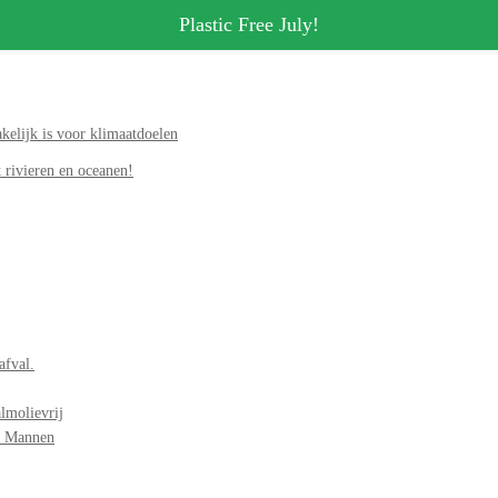
Plastic Free July!
elijk is voor klimaatdoelen
 rivieren en oceanen!
afval.
lmolievrij
r Mannen