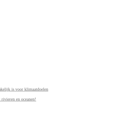
elijk is voor klimaatdoelen
 rivieren en oceanen!