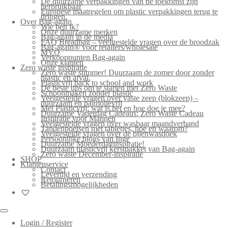
De duurzame verpakkingen van de toekomst zijn
herbruikbaar
Europese maatregelen om plastic verpakkingen terug te
dringen.
Over Bag-again
Wie ben ik?
Onze duurzame merken
Bag-again in de media
FAQ Breadbag – veelgestelde vragen over de broodzak
Bag-again® voor retailers/wholesale
MVO
Verkooppunten Bag-again
Onze klanten
Zero waste inspiratie
Zero waste summer! Duurzaam de zomer door zonder
plastic en afval.
Plasticvrij back to school and work
De beste tips om te starten met Zero Waste
Schoonmaken zonder plastic
Veelgestelde vragen over vaste zeep (blokzeep) –
duurzaam en palmolievrij
Mei Plasticvrij: wat is het en hoe doe je mee?
Duurzame Vaderdag Cadeaus: Zero Waste Cadeau
Inspiratie voor Mannen
Veelgestelde vragen over wasbaar maandverband
Tandenpoetsen met tabletjes, hoe en waarom?
Veelgestelde vragen over de bijenwasdoek
Persoonlijke blogs van Inge
Duurzame Moederdaginspiratie!
Duurzaam plasticvrij kerstpakket van Bag-again
Zero waste December-inspiratie
SHOP
Klantenservice
Contact
Levertijd en verzending
Retourneren
Betalingsmogelijkheden
Login / Register