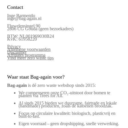
Contact
Inge Barmentlo
inge@bag-again.nl
Fluwelensingel 90
2806 CG Gouda (geen bezoekadres)
BTW: NL001969030B24
KvK: 61958220
Privacy
Algemene voorwaarden
Disclaimer
Affiliates programma
Vind meer zero waste tips
Waar staat Bag-again voor?
Bag‑again
is dé zero waste webshop sinds 2015:
We compenseren onze CO₂-uitstoot door bomen te
planten via Trees for All.
Al sinds 2015 bieden we duurzame, fairtrade en lokale
(handmade) producten, zoals de katoenen broodzak.
Focus op circulaire kwaliteit: biologisch, plasticvrij en
built-to-last.
Eigen voorraad – geen dropshipping, snelle verwerking.