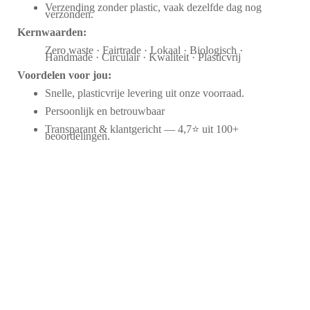
Verzending zonder plastic, vaak dezelfde dag nog
verzonden.
Kernwaarden:
Zero waste · Fairtrade · Lokaal · Biologisch ·
Handmade · Circulair · Kwaliteit · Plasticvrij
Voordelen voor jou:
Snelle, plasticvrije levering uit onze voorraad.
Persoonlijk en betrouwbaar
Transparant & klantgericht — 4,7⭐ uit 100+
beoordelingen.