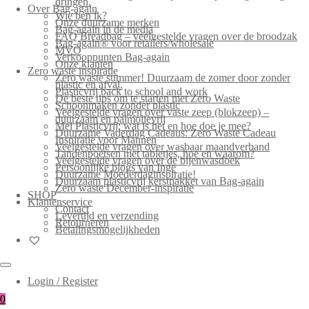
dringen.
Over Bag-again
Wie ben ik?
Onze duurzame merken
Bag-again in de media
FAQ Breadbag – veelgestelde vragen over de broodzak
Bag-again® voor retailers/wholesale
MVO
Verkooppunten Bag-again
Onze klanten
Zero waste inspiratie
Zero waste summer! Duurzaam de zomer door zonder
plastic en afval.
Plasticvrij back to school and work
De beste tips om te starten met Zero Waste
Schoonmaken zonder plastic
Veelgestelde vragen over vaste zeep (blokzeep) –
duurzaam en palmolievrij
Mei Plasticvrij: wat is het en hoe doe je mee?
Duurzame Vaderdag Cadeaus: Zero Waste Cadeau
Inspiratie voor Mannen
Veelgestelde vragen over wasbaar maandverband
Tandenpoetsen met tabletjes, hoe en waarom?
Veelgestelde vragen over de bijenwasdoek
Persoonlijke blogs van Inge
Duurzame Moederdaginspiratie!
Duurzaam plasticvrij kerstpakket van Bag-again
Zero waste December-inspiratie
SHOP
Klantenservice
Contact
Levertijd en verzending
Retourneren
Betalingsmogelijkheden
Login / Register
0