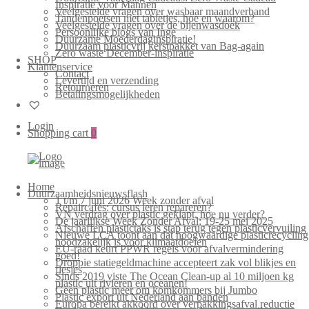
Inspiratie voor Mannen
Veelgestelde vragen over wasbaar maandverband
Tandenpoetsen met tabletjes, hoe en waarom?
Veelgestelde vragen over de bijenwasdoek
Persoonlijke blogs van Inge
Duurzame Moederdaginspiratie!
Duurzaam plasticvrij kerstpakket van Bag-again
Zero waste December-inspiratie
SHOP
Klantenservice
Contact
Levertijd en verzending
Retourneren
Betalingsmogelijkheden
Login
Shopping cart
0
Home
Duurzaamheidsnieuwsflash
1 t/m 7 juni 2026 Week zonder afval
Repaircafés: cursus leren repareren?
VN verdrag over plastic geklapt, hoe nu verder?
De jaarlijkse Week Zonder Afval: 19-25 mei 2025
Afschaffen plastictaks is stap terug tegen plasticvervuiling
Nieuwe LCA toont aan dat hoogwaardige plasticrecycling
noodzakelijk is voor klimaatdoelen
EU-raad keurt PPWR regels voor afvalvermindering
goed!
Droppie statiegeldmachine accepteert zak vol blikjes en
flesjes
Sinds 2019 viste The Ocean Clean-up al 10 miljoen kg
plastic uit rivieren en oceanen!
Geen plastic meer om komkommers bij Jumbo
Plastic export uit Nederland aan banden
Europa bereikt akkoord over verpakkingsafval reductie