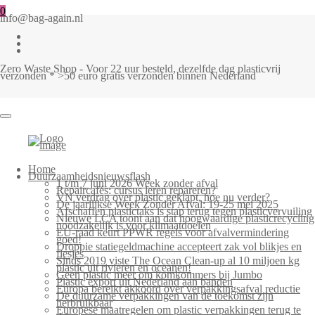
0
info@bag-again.nl
Zero Waste Shop - Voor 22 uur besteld, dezelfde dag plasticvrij
verzonden * >50 euro gratis verzonden binnen Nederland
Home
Duurzaamheidsnieuwsflash
1 t/m 7 juni 2026 Week zonder afval
Repaircafés: cursus leren repareren?
VN verdrag over plastic geklapt, hoe nu verder?
De jaarlijkse Week Zonder Afval: 19-25 mei 2025
Afschaffen plastictaks is stap terug tegen plasticvervuiling
Nieuwe LCA toont aan dat hoogwaardige plasticrecycling
noodzakelijk is voor klimaatdoelen
EU-raad keurt PPWR regels voor afvalvermindering
goed!
Droppie statiegeldmachine accepteert zak vol blikjes en
flesjes
Sinds 2019 viste The Ocean Clean-up al 10 miljoen kg
plastic uit rivieren en oceanen!
Geen plastic meer om komkommers bij Jumbo
Plastic export uit Nederland aan banden
Europa bereikt akkoord over verpakkingsafval reductie
De duurzame verpakkingen van de toekomst zijn
herbruikbaar
Europese maatregelen om plastic verpakkingen terug te