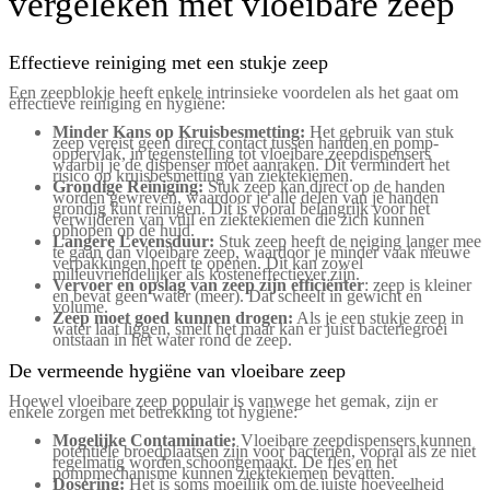
vergeleken met vloeibare zeep
Effectieve reiniging met een stukje zeep
Een zeepblokje heeft enkele intrinsieke voordelen als het gaat om
effectieve reiniging en hygiëne:
Minder Kans op Kruisbesmetting:
Het gebruik van stuk
zeep vereist geen direct contact tussen handen en pomp-
oppervlak, in tegenstelling tot vloeibare zeepdispensers
waarbij je de dispenser moet aanraken. Dit vermindert het
risico op kruisbesmetting van ziektekiemen.
Grondige Reiniging:
Stuk zeep kan direct op de handen
worden gewreven, waardoor je alle delen van je handen
grondig kunt reinigen. Dit is vooral belangrijk voor het
verwijderen van vuil en ziektekiemen die zich kunnen
ophopen op de huid.
Langere Levensduur:
Stuk zeep heeft de neiging langer mee
te gaan dan vloeibare zeep, waardoor je minder vaak nieuwe
verpakkingen hoeft te openen. Dit kan zowel
milieuvriendelijker als kosteneffectiever zijn.
Vervoer en opslag van zeep zijn efficiënter
: zeep is kleiner
en bevat geen water (meer). Dat scheelt in gewicht en
volume.
Zeep moet goed kunnen drogen:
Als je een stukje zeep in
water laat liggen, smelt het maar kan er juist bacteriegroei
ontstaan in het water rond de zeep.
De vermeende hygiëne van vloeibare zeep
Hoewel vloeibare zeep populair is vanwege het gemak, zijn er
enkele zorgen met betrekking tot hygiëne:
Mogelijke Contaminatie:
Vloeibare zeepdispensers kunnen
potentiële broedplaatsen zijn voor bacteriën, vooral als ze niet
regelmatig worden schoongemaakt. De fles en het
pompmechanisme kunnen ziektekiemen bevatten.
Dosering:
Het is soms moeilijk om de juiste hoeveelheid