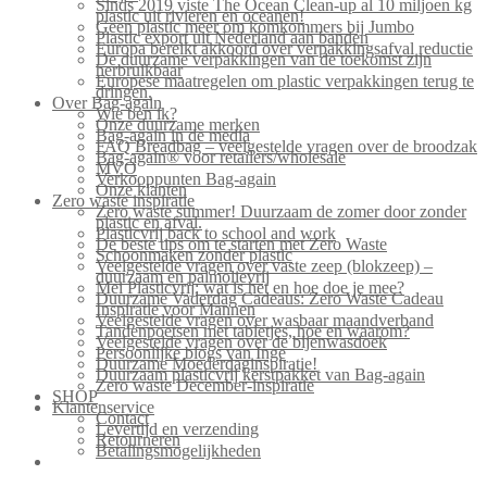
Sinds 2019 viste The Ocean Clean-up al 10 miljoen kg
plastic uit rivieren en oceanen!
Geen plastic meer om komkommers bij Jumbo
Plastic export uit Nederland aan banden
Europa bereikt akkoord over verpakkingsafval reductie
De duurzame verpakkingen van de toekomst zijn
herbruikbaar
Europese maatregelen om plastic verpakkingen terug te
dringen.
Over Bag-again
Wie ben ik?
Onze duurzame merken
Bag-again in de media
FAQ Breadbag – veelgestelde vragen over de broodzak
Bag-again® voor retailers/wholesale
MVO
Verkooppunten Bag-again
Onze klanten
Zero waste inspiratie
Zero waste summer! Duurzaam de zomer door zonder
plastic en afval.
Plasticvrij back to school and work
De beste tips om te starten met Zero Waste
Schoonmaken zonder plastic
Veelgestelde vragen over vaste zeep (blokzeep) –
duurzaam en palmolievrij
Mei Plasticvrij: wat is het en hoe doe je mee?
Duurzame Vaderdag Cadeaus: Zero Waste Cadeau
Inspiratie voor Mannen
Veelgestelde vragen over wasbaar maandverband
Tandenpoetsen met tabletjes, hoe en waarom?
Veelgestelde vragen over de bijenwasdoek
Persoonlijke blogs van Inge
Duurzame Moederdaginspiratie!
Duurzaam plasticvrij kerstpakket van Bag-again
Zero waste December-inspiratie
SHOP
Klantenservice
Contact
Levertijd en verzending
Retourneren
Betalingsmogelijkheden