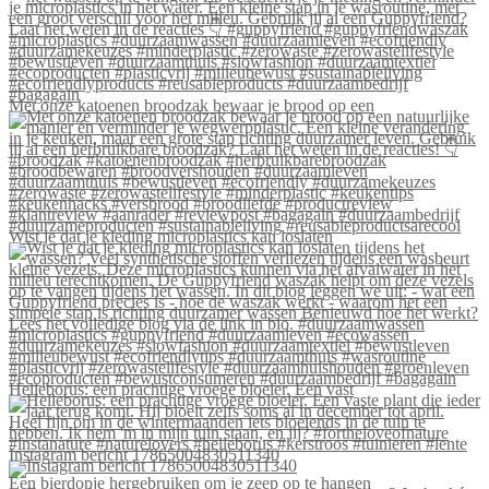
Met onze katoenen broodzak bewaar je brood op een
Wist je dat je kleding microplastics kan loslaten
Helleborus: een prachtige vroege bloeier. Een vast
Instagram bericht 17865004830511340
Een bierdopje hergebruiken om je zeep op te hangen