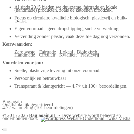
Al sinds 2015 bieden we duurzame, fairtrade en lokale
(handmade) producten, zoals de katoenen broodzak.
Focus op circulaire kwaliteit: biologisch, plasticvrij en built-
to-last.
Eigen voorraad – geen dropshipping, snelle verwerking.
Verzending zonder plastic, vaak dezelfde dag nog verzonden.
Kernwaarden:
Zero waste · Fairtrade · Lokaal · Biologisch ·
Handmade · Circulair · Kwaliteit · Plasticvrij
Voordelen voor jou:
Snelle, plasticvrije levering uit onze voorraad.
Persoonlijk en betrouwbaar
Transparant & klantgericht — 4,7⭐ uit 100+ beoordelingen.
Bag-again
Onafhankelijk geverifieerd
4.72 waardering
(101 beoordelingen)
© 2015-2025
Bag-again.nl
• Deze website wordt beheerd en
onderhouden door: