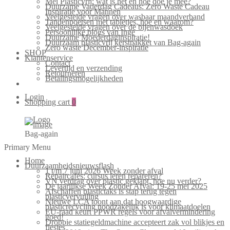
Mei Plasticvrij: wat is het en hoe doe je mee?
Duurzame Vaderdag Cadeaus: Zero Waste Cadeau
Inspiratie voor Mannen
Veelgestelde vragen over wasbaar maandverband
Tandenpoetsen met tabletjes, hoe en waarom?
Veelgestelde vragen over de bijenwasdoek
Persoonlijke blogs van Inge
Duurzame Moederdaginspiratie!
Duurzaam plasticvrij kerstpakket van Bag-again
Zero waste December-inspiratie
SHOP
Klantenservice
Contact
Levertijd en verzending
Retourneren
Betalingsmogelijkheden
Login
Shopping cart
0
Bag-again
Primary Menu
Home
Duurzaamheidsnieuwsflash
1 t/m 7 juni 2026 Week zonder afval
Repaircafés: cursus leren repareren?
VN verdrag over plastic geklapt, hoe nu verder?
De jaarlijkse Week Zonder Afval: 19-25 mei 2025
Afschaffen plastictaks is stap terug tegen
plasticvervuiling
Nieuwe LCA toont aan dat hoogwaardige
plasticrecycling noodzakelijk is voor klimaatdoelen
EU-raad keurt PPWR regels voor afvalvermindering
goed!
Droppie statiegeldmachine accepteert zak vol blikjes en
flesjes