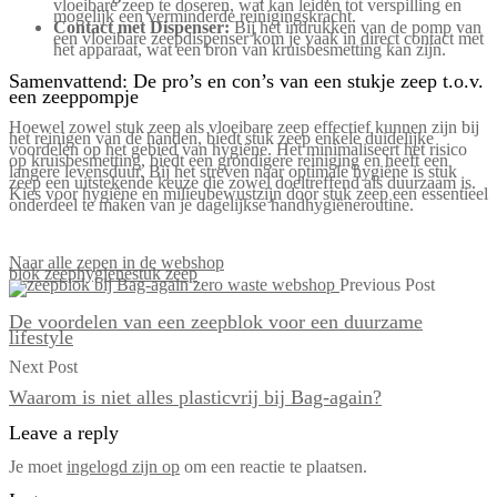
vloeibare zeep te doseren, wat kan leiden tot verspilling en
mogelijk een verminderde reinigingskracht.
Contact met Dispenser:
Bij het indrukken van de pomp van
een vloeibare zeepdispenser kom je vaak in direct contact met
het apparaat, wat een bron van kruisbesmetting kan zijn.
Samenvattend: De pro’s en con’s van een stukje zeep t.o.v.
een zeeppompje
Hoewel zowel stuk zeep als vloeibare zeep effectief kunnen zijn bij
het reinigen van de handen, biedt stuk zeep enkele duidelijke
voordelen op het gebied van hygiëne. Het minimaliseert het risico
op kruisbesmetting, biedt een grondigere reiniging en heeft een
langere levensduur. Bij het streven naar optimale hygiëne is stuk
zeep een uitstekende keuze die zowel doeltreffend als duurzaam is.
Kies voor hygiëne en milieubewustzijn door stuk zeep een essentieel
onderdeel te maken van je dagelijkse handhygiëneroutine.
Naar alle zepen in de webshop
blok zeep
hygiene
stuk zeep
Previous Post
De voordelen van een zeepblok voor een duurzame
lifestyle
Next Post
Waarom is niet alles plasticvrij bij Bag-again?
Leave a reply
Je moet
ingelogd zijn op
om een reactie te plaatsen.