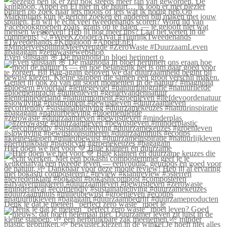
Even stilstaan 🌸 De magnolia in bloei herinnert o
#zerowaste #duurzaamleven #bewustleven #minderplas
Hier doen we het voor 💚 Blije klanten én duurzame
Denk je dat je meteen “perfect zero waste” moet le