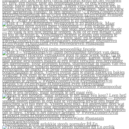
Dag 4 – Rake Reparaties Weggooien is zo makkelijk
Dag 3 – VerpakkingsVrij (mijn persoonlijke favorie
Moet je iets hebben, maar gebruik je het maar één
Tweedehands wordt gelukkig steeds normaler 🙌 En