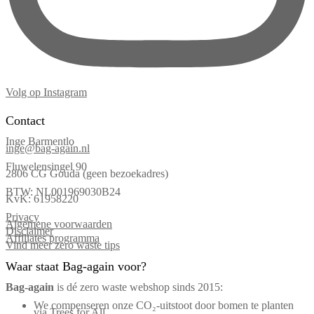
Volg op Instagram
Contact
Inge Barmentlo
inge@bag-again.nl
Fluwelensingel 90
2806 CG Gouda (geen bezoekadres)
BTW: NL001969030B24
KvK: 61958220
Privacy
Algemene voorwaarden
Disclaimer
Affiliates programma
Vind meer zero waste tips
Waar staat Bag-again voor?
Bag‑again
is dé zero waste webshop sinds 2015:
We compenseren onze CO₂-uitstoot door bomen te planten
via Trees for All.