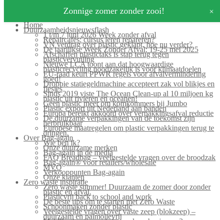
Search for:
+
Zonnige zomer zonder zooi!
Home
Duurzaamheidsnieuwsflash
1 t/m 7 juni 2026 Week zonder afval
Repaircafés: cursus leren repareren?
VN verdrag over plastic geklapt, hoe nu verder?
De jaarlijkse Week Zonder Afval: 19-25 mei 2025
Afschaffen plastictaks is stap terug tegen
plasticvervuiling
Nieuwe LCA toont aan dat hoogwaardige
plasticrecycling noodzakelijk is voor klimaatdoelen
EU-raad keurt PPWR regels voor afvalvermindering
goed!
Droppie statiegeldmachine accepteert zak vol blikjes en
flesjes
Sinds 2019 viste The Ocean Clean-up al 10 miljoen kg
plastic uit rivieren en oceanen!
Geen plastic meer om komkommers bij Jumbo
Plastic export uit Nederland aan banden
Europa bereikt akkoord over verpakkingsafval reductie
De duurzame verpakkingen van de toekomst zijn
herbruikbaar
Europese maatregelen om plastic verpakkingen terug te
dringen.
Over Bag-again
Wie ben ik?
Onze duurzame merken
Bag-again in de media
FAQ Breadbag – veelgestelde vragen over de broodzak
Bag-again® voor retailers/wholesale
MVO
Verkooppunten Bag-again
Onze klanten
Zero waste inspiratie
Zero waste summer! Duurzaam de zomer door zonder
plastic en afval.
Plasticvrij back to school and work
De beste tips om te starten met Zero Waste
Schoonmaken zonder plastic
Veelgestelde vragen over vaste zeep (blokzeep) –
duurzaam en palmolievrij