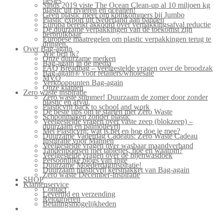
flesjes
Sinds 2019 viste The Ocean Clean-up al 10 miljoen kg
plastic uit rivieren en oceanen!
Geen plastic meer om komkommers bij Jumbo
Plastic export uit Nederland aan banden
Europa bereikt akkoord over verpakkingsafval reductie
De duurzame verpakkingen van de toekomst zijn
herbruikbaar
Europese maatregelen om plastic verpakkingen terug te
dringen.
Over Bag-again
Wie ben ik?
Onze duurzame merken
Bag-again in de media
FAQ Breadbag – veelgestelde vragen over de broodzak
Bag-again® voor retailers/wholesale
MVO
Verkooppunten Bag-again
Onze klanten
Zero waste inspiratie
Zero waste summer! Duurzaam de zomer door zonder
plastic en afval.
Plasticvrij back to school and work
De beste tips om te starten met Zero Waste
Schoonmaken zonder plastic
Veelgestelde vragen over vaste zeep (blokzeep) –
duurzaam en palmolievrij
Mei Plasticvrij: wat is het en hoe doe je mee?
Duurzame Vaderdag Cadeaus: Zero Waste Cadeau
Inspiratie voor Mannen
Veelgestelde vragen over wasbaar maandverband
Tandenpoetsen met tabletjes, hoe en waarom?
Veelgestelde vragen over de bijenwasdoek
Persoonlijke blogs van Inge
Duurzame Moederdaginspiratie!
Duurzaam plasticvrij kerstpakket van Bag-again
Zero waste December-inspiratie
SHOP
Klantenservice
Contact
Levertijd en verzending
Retourneren
Betalingsmogelijkheden