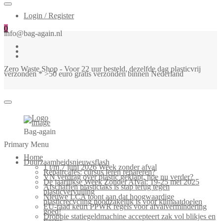
Login / Register
0
info@bag-again.nl
Zero Waste Shop - Voor 22 uur besteld, dezelfde dag plasticvrij
verzonden * >50 euro gratis verzonden binnen Nederland
Bag-again
Primary Menu
Home
Duurzaamheidsnieuwsflash
1 t/m 7 juni 2026 Week zonder afval
Repaircafés: cursus leren repareren?
VN verdrag over plastic geklapt, hoe nu verder?
De jaarlijkse Week Zonder Afval: 19-25 mei 2025
Afschaffen plastictaks is stap terug tegen
plasticvervuiling
Nieuwe LCA toont aan dat hoogwaardige
plasticrecycling noodzakelijk is voor klimaatdoelen
EU-raad keurt PPWR regels voor afvalvermindering
goed!
Droppie statiegeldmachine accepteert zak vol blikjes en