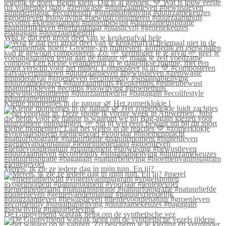
Wist je dat een groot deel van je keukenafval hele
Kleine momentjes in de natuur 🌿 Het zomerklokje l
Merels, ik zie ze iedere dag in mijn tuin. En jij?
De Guppyfriend waszak helpt om de synthetische vez