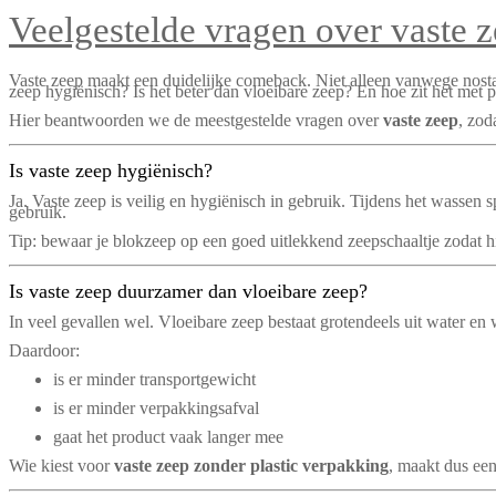
Veelgestelde vragen over vaste 
Vaste zeep maakt een duidelijke comeback. Niet alleen vanwege nos
zeep hygiënisch? Is het beter dan vloeibare zeep? En hoe zit het met 
Hier beantwoorden we de meestgestelde vragen over
vaste zeep
, zod
Is vaste zeep hygiënisch?
Ja. Vaste zeep is veilig en hygiënisch in gebruik. Tijdens het wassen 
gebruik.
Tip: bewaar je blokzeep op een goed uitlekkend zeepschaaltje zodat h
Is vaste zeep duurzamer dan vloeibare zeep?
In veel gevallen wel. Vloeibare zeep bestaat grotendeels uit water en
Daardoor:
is er minder transportgewicht
is er minder verpakkingsafval
gaat het product vaak langer mee
Wie kiest voor
vaste zeep zonder plastic verpakking
, maakt dus een