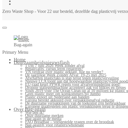
Zero Waste Shop - Voor 22 uur besteld, dezelfde dag plasticvrij ver
Bag-again
Primary Menu
Home
Duurzaamheidsnieuwsflash
1 t/m 7 juni 2026 Week zonder afval
Repaircafés: cursus leren repareren?
VN verdrag over plastic geklapt, hoe nu verder?
De jaarlijkse Week Zonder Afval: 19-25 mei 2025
Afschaffen plastictaks is stap terug tegen plasticvervuiling
Nieuwe LCA toont aan dat hoogwaardige plasticrecycling noodz
EU-raad keurt PPWR regels voor afvalvermindering goed!
Droppie statiegeldmachine accepteert zak vol blikjes en flesjes
Sinds 2019 viste The Ocean Clean-up al 10 miljoen kg plastic u
Geen plastic meer om komkommers bij Jumbo
Plastic export uit Nederland aan banden
Europa bereikt akkoord over verpakkingsafval reductie
De duurzame verpakkingen van de toekomst zijn herbruikbaar
Europese maatregelen om plastic verpakkingen terug te dringen
Over Bag-again
Wie ben ik?
Onze duurzame merken
Bag-again in de media
FAQ Breadbag – veelgestelde vragen over de broodzak
Bag-again® voor retailers/wholesale