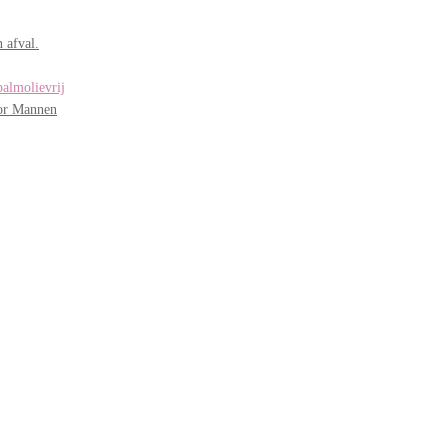
 afval.
palmolievrij
oor Mannen