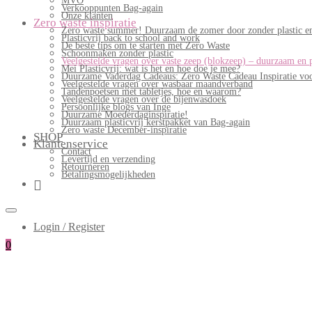
MVO
Verkooppunten Bag-again
Onze klanten
Zero waste inspiratie
Zero waste summer! Duurzaam de zomer door zonder plastic en
Plasticvrij back to school and work
De beste tips om te starten met Zero Waste
Schoonmaken zonder plastic
Veelgestelde vragen over vaste zeep (blokzeep) – duurzaam en 
Mei Plasticvrij: wat is het en hoe doe je mee?
Duurzame Vaderdag Cadeaus: Zero Waste Cadeau Inspiratie v
Veelgestelde vragen over wasbaar maandverband
Tandenpoetsen met tabletjes, hoe en waarom?
Veelgestelde vragen over de bijenwasdoek
Persoonlijke blogs van Inge
Duurzame Moederdaginspiratie!
Duurzaam plasticvrij kerstpakket van Bag-again
Zero waste December-inspiratie
SHOP
Klantenservice
Contact
Levertijd en verzending
Retourneren
Betalingsmogelijkheden
Login / Register
0