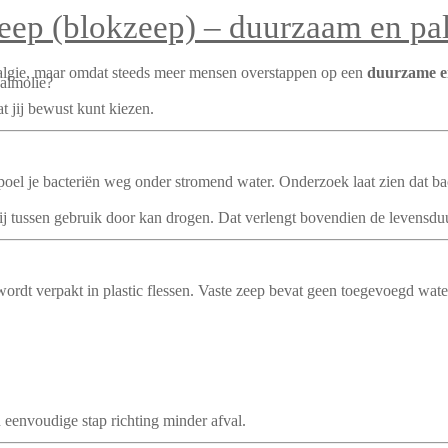
zeep (blokzeep) – duurzaam en pa
talgie, maar omdat steeds meer mensen overstappen op een
duurzame en
palmolie?
at jij bewust kunt kiezen.
spoel je bacteriën weg onder stromend water. Onderzoek laat zien dat bac
ij tussen gebruik door kan drogen. Dat verlengt bovendien de levensdu
 wordt verpakt in plastic flessen. Vaste zeep bevat geen toegevoegd wat
 eenvoudige stap richting minder afval.