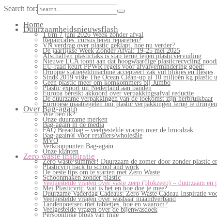
Search for:
Home
Duurzaamheidsnieuwsflash
1 t/m 7 juni 2026 Week zonder afval
Repaircafés: cursus leren repareren?
VN verdrag over plastic geklapt, hoe nu verder?
De jaarlijkse Week Zonder Afval: 19-25 mei 2025
Afschaffen plastictaks is stap terug tegen plasticvervuiling
Nieuwe LCA toont aan dat hoogwaardige plasticrecycling noodz
EU-raad keurt PPWR regels voor afvalvermindering goed!
Droppie statiegeldmachine accepteert zak vol blikjes en flesjes
Sinds 2019 viste The Ocean Clean-up al 10 miljoen kg plastic u
Geen plastic meer om komkommers bij Jumbo
Plastic export uit Nederland aan banden
Europa bereikt akkoord over verpakkingsafval reductie
De duurzame verpakkingen van de toekomst zijn herbruikbaar
Europese maatregelen om plastic verpakkingen terug te dringen
Over Bag-again
Wie ben ik?
Onze duurzame merken
Bag-again in de media
FAQ Breadbag – veelgestelde vragen over de broodzak
Bag-again® voor retailers/wholesale
MVO
Verkooppunten Bag-again
Onze klanten
Zero waste inspiratie
Zero waste summer! Duurzaam de zomer door zonder plastic en
Plasticvrij back to school and work
De beste tips om te starten met Zero Waste
Schoonmaken zonder plastic
Veelgestelde vragen over vaste zeep (blokzeep) – duurzaam en 
Mei Plasticvrij: wat is het en hoe doe je mee?
Duurzame Vaderdag Cadeaus: Zero Waste Cadeau Inspiratie v
Veelgestelde vragen over wasbaar maandverband
Tandenpoetsen met tabletjes, hoe en waarom?
Veelgestelde vragen over de bijenwasdoek
Persoonlijke blogs van Inge