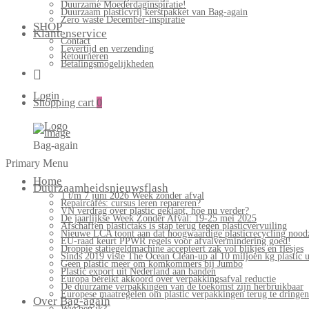
Duurzame Moederdaginspiratie!
Duurzaam plasticvrij kerstpakket van Bag-again
Zero waste December-inspiratie
SHOP
Klantenservice
Contact
Levertijd en verzending
Retourneren
Betalingsmogelijkheden
Login
Shopping cart
0
Bag-again
Primary Menu
Home
Duurzaamheidsnieuwsflash
1 t/m 7 juni 2026 Week zonder afval
Repaircafés: cursus leren repareren?
VN verdrag over plastic geklapt, hoe nu verder?
De jaarlijkse Week Zonder Afval: 19-25 mei 2025
Afschaffen plastictaks is stap terug tegen plasticvervuiling
Nieuwe LCA toont aan dat hoogwaardige plasticrecycling noodz
EU-raad keurt PPWR regels voor afvalvermindering goed!
Droppie statiegeldmachine accepteert zak vol blikjes en flesjes
Sinds 2019 viste The Ocean Clean-up al 10 miljoen kg plastic u
Geen plastic meer om komkommers bij Jumbo
Plastic export uit Nederland aan banden
Europa bereikt akkoord over verpakkingsafval reductie
De duurzame verpakkingen van de toekomst zijn herbruikbaar
Europese maatregelen om plastic verpakkingen terug te dringen
Over Bag-again
Wie ben ik?