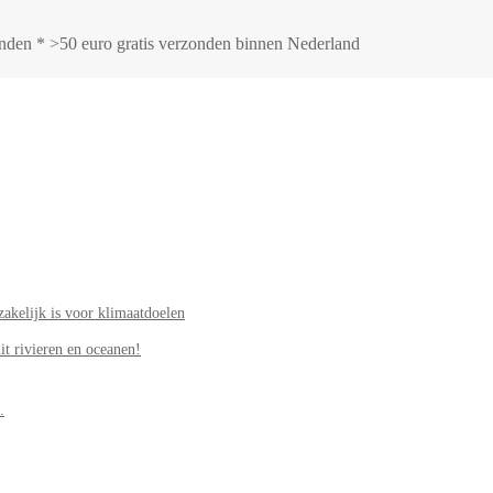
zonden * >50 euro gratis verzonden binnen Nederland
akelijk is voor klimaatdoelen
it rivieren en oceanen!
.