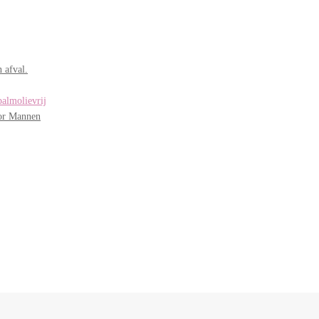
 afval.
palmolievrij
oor Mannen