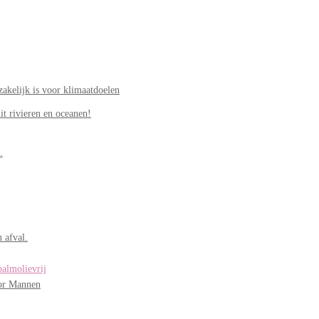
akelijk is voor klimaatdoelen
it rivieren en oceanen!
.
 afval.
palmolievrij
oor Mannen