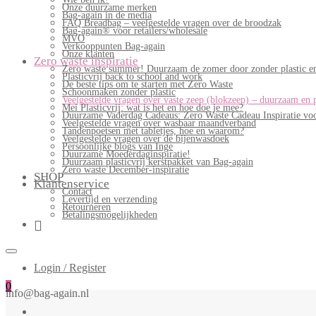
Onze duurzame merken
Bag-again in de media
FAQ Breadbag – veelgestelde vragen over de broodzak
Bag-again® voor retailers/wholesale
MVO
Verkooppunten Bag-again
Onze klanten
Zero waste inspiratie
Zero waste summer! Duurzaam de zomer door zonder plastic en
Plasticvrij back to school and work
De beste tips om te starten met Zero Waste
Schoonmaken zonder plastic
Veelgestelde vragen over vaste zeep (blokzeep) – duurzaam en 
Mei Plasticvrij: wat is het en hoe doe je mee?
Duurzame Vaderdag Cadeaus: Zero Waste Cadeau Inspiratie v
Veelgestelde vragen over wasbaar maandverband
Tandenpoetsen met tabletjes, hoe en waarom?
Veelgestelde vragen over de bijenwasdoek
Persoonlijke blogs van Inge
Duurzame Moederdaginspiratie!
Duurzaam plasticvrij kerstpakket van Bag-again
Zero waste December-inspiratie
SHOP
Klantenservice
Contact
Levertijd en verzending
Retourneren
Betalingsmogelijkheden
Login / Register
0
info@bag-again.nl