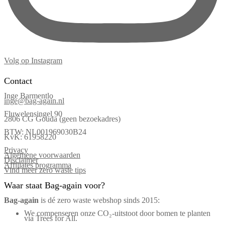
Volg op Instagram
Contact
Inge Barmentlo
inge@bag-again.nl
Fluwelensingel 90
2806 CG Gouda (geen bezoekadres)
BTW: NL001969030B24
KvK: 61958220
Privacy
Algemene voorwaarden
Disclaimer
Affiliates programma
Vind meer zero waste tips
Waar staat Bag-again voor?
Bag‑again
is dé zero waste webshop sinds 2015:
We compenseren onze CO₂-uitstoot door bomen te planten
via Trees for All.