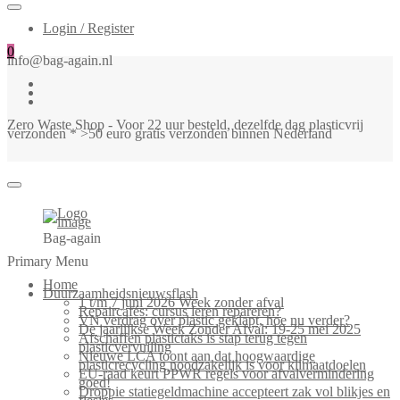
Login / Register
0
info@bag-again.nl
Zero Waste Shop - Voor 22 uur besteld, dezelfde dag plasticvrij
verzonden * >50 euro gratis verzonden binnen Nederland
Bag-again
Primary Menu
Home
Duurzaamheidsnieuwsflash
1 t/m 7 juni 2026 Week zonder afval
Repaircafés: cursus leren repareren?
VN verdrag over plastic geklapt, hoe nu verder?
De jaarlijkse Week Zonder Afval: 19-25 mei 2025
Afschaffen plastictaks is stap terug tegen
plasticvervuiling
Nieuwe LCA toont aan dat hoogwaardige
plasticrecycling noodzakelijk is voor klimaatdoelen
EU-raad keurt PPWR regels voor afvalvermindering
goed!
Droppie statiegeldmachine accepteert zak vol blikjes en