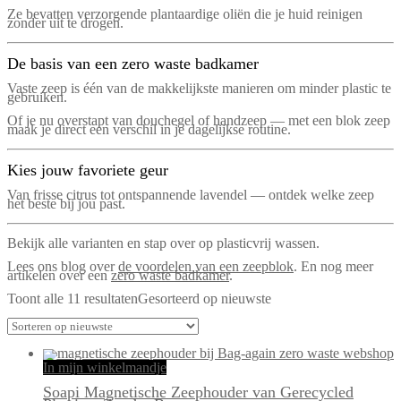
Ze bevatten verzorgende plantaardige oliën die je huid reinigen
zonder uit te drogen.
De basis van een zero waste badkamer
Vaste zeep is één van de makkelijkste manieren om minder plastic te
gebruiken.
Of je nu overstapt van douchegel of handzeep — met een blok zeep
maak je direct een verschil in je dagelijkse routine.
Kies jouw favoriete geur
Van frisse citrus tot ontspannende lavendel — ontdek welke zeep
het beste bij jou past.
Bekijk alle varianten en stap over op plasticvrij wassen.
Lees ons blog over
de voordelen van een zeepblok
. En nog meer
artikelen over een
zero waste badkamer
.
Toont alle 11 resultaten
Gesorteerd op nieuwste
In mijn winkelmandje
Soapi Magnetische Zeephouder van Gerecycled