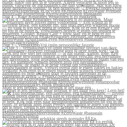
Dag 4 – Rake Reparaties Weggooien is zo makkelijk
Dag 3 – VerpakkingsVrij (mijn persoonlijke favorie
Moet je iets hebben, maar gebruik je het maar één
Tweedehands wordt gelukkig steeds normaler 🙌 En