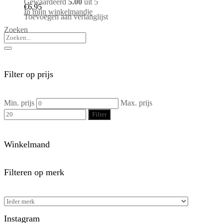
Gewaardeerd
5.00
uit 5
€
6,95
In mijn winkelmandje
Toevoegen aan verlanglijst
Zoeken
Filter op prijs
Min. prijs
Max. prijs
Filter
Winkelmand
Filteren op merk
Instagram