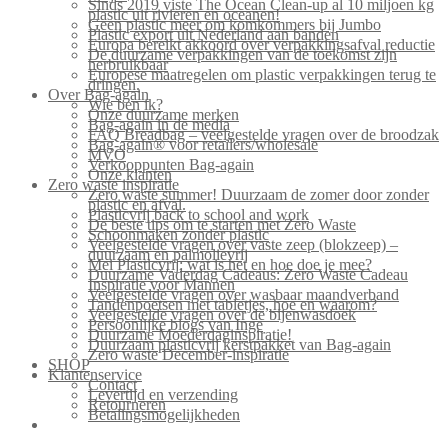
Sinds 2019 viste The Ocean Clean-up al 10 miljoen kg
plastic uit rivieren en oceanen!
Geen plastic meer om komkommers bij Jumbo
Plastic export uit Nederland aan banden
Europa bereikt akkoord over verpakkingsafval reductie
De duurzame verpakkingen van de toekomst zijn
herbruikbaar
Europese maatregelen om plastic verpakkingen terug te
dringen.
Over Bag-again
Wie ben ik?
Onze duurzame merken
Bag-again in de media
FAQ Breadbag – veelgestelde vragen over de broodzak
Bag-again® voor retailers/wholesale
MVO
Verkooppunten Bag-again
Onze klanten
Zero waste inspiratie
Zero waste summer! Duurzaam de zomer door zonder
plastic en afval.
Plasticvrij back to school and work
De beste tips om te starten met Zero Waste
Schoonmaken zonder plastic
Veelgestelde vragen over vaste zeep (blokzeep) –
duurzaam en palmolievrij
Mei Plasticvrij: wat is het en hoe doe je mee?
Duurzame Vaderdag Cadeaus: Zero Waste Cadeau
Inspiratie voor Mannen
Veelgestelde vragen over wasbaar maandverband
Tandenpoetsen met tabletjes, hoe en waarom?
Veelgestelde vragen over de bijenwasdoek
Persoonlijke blogs van Inge
Duurzame Moederdaginspiratie!
Duurzaam plasticvrij kerstpakket van Bag-again
Zero waste December-inspiratie
SHOP
Klantenservice
Contact
Levertijd en verzending
Retourneren
Betalingsmogelijkheden