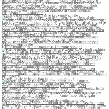
Wist je dat een groot deel van je keukenafval hele
Kleine momentjes in de natuur 🌿 Het zomerklokje l
Merels, ik zie ze iedere dag in mijn tuin. En jij?
De Guppyfriend waszak helpt om de synthetische vez