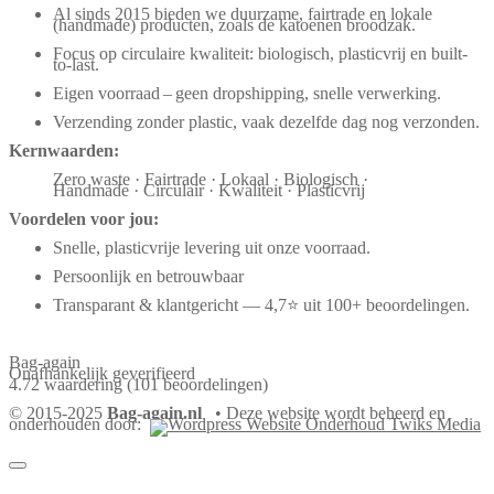
Al sinds 2015 bieden we duurzame, fairtrade en lokale
(handmade) producten, zoals de katoenen broodzak.
Focus op circulaire kwaliteit: biologisch, plasticvrij en built-
to-last.
Eigen voorraad – geen dropshipping, snelle verwerking.
Verzending zonder plastic, vaak dezelfde dag nog verzonden.
Kernwaarden:
Zero waste · Fairtrade · Lokaal · Biologisch ·
Handmade · Circulair · Kwaliteit · Plasticvrij
Voordelen voor jou:
Snelle, plasticvrije levering uit onze voorraad.
Persoonlijk en betrouwbaar
Transparant & klantgericht — 4,7⭐ uit 100+ beoordelingen.
Bag-again
Onafhankelijk geverifieerd
4.72 waardering
(101 beoordelingen)
© 2015-2025
Bag-again.nl
• Deze website wordt beheerd en
onderhouden door: