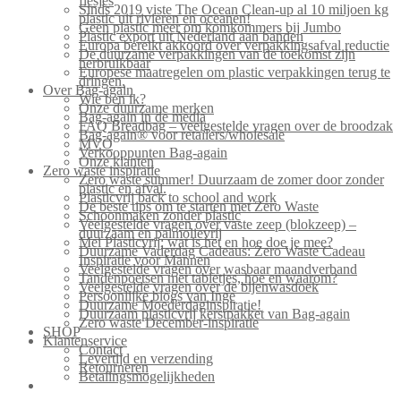
flesjes
Sinds 2019 viste The Ocean Clean-up al 10 miljoen kg
plastic uit rivieren en oceanen!
Geen plastic meer om komkommers bij Jumbo
Plastic export uit Nederland aan banden
Europa bereikt akkoord over verpakkingsafval reductie
De duurzame verpakkingen van de toekomst zijn
herbruikbaar
Europese maatregelen om plastic verpakkingen terug te
dringen.
Over Bag-again
Wie ben ik?
Onze duurzame merken
Bag-again in de media
FAQ Breadbag – veelgestelde vragen over de broodzak
Bag-again® voor retailers/wholesale
MVO
Verkooppunten Bag-again
Onze klanten
Zero waste inspiratie
Zero waste summer! Duurzaam de zomer door zonder
plastic en afval.
Plasticvrij back to school and work
De beste tips om te starten met Zero Waste
Schoonmaken zonder plastic
Veelgestelde vragen over vaste zeep (blokzeep) –
duurzaam en palmolievrij
Mei Plasticvrij: wat is het en hoe doe je mee?
Duurzame Vaderdag Cadeaus: Zero Waste Cadeau
Inspiratie voor Mannen
Veelgestelde vragen over wasbaar maandverband
Tandenpoetsen met tabletjes, hoe en waarom?
Veelgestelde vragen over de bijenwasdoek
Persoonlijke blogs van Inge
Duurzame Moederdaginspiratie!
Duurzaam plasticvrij kerstpakket van Bag-again
Zero waste December-inspiratie
SHOP
Klantenservice
Contact
Levertijd en verzending
Retourneren
Betalingsmogelijkheden