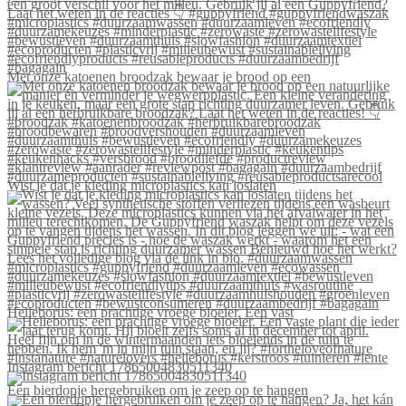
Met onze katoenen broodzak bewaar je brood op een
Wist je dat je kleding microplastics kan loslaten
Helleborus: een prachtige vroege bloeier. Een vast
Instagram bericht 17865004830511340
Een bierdopje hergebruiken om je zeep op te hangen