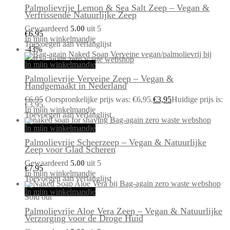
Palmolievrije Lemon & Sea Salt Zeep – Vegan &
Verfrissende Natuurlijke Zeep
Gewaardeerd
5.00
uit 5
€
6,95
In mijn winkelmandje
Toevoegen aan verlanglijst
-43%
In mijn winkelmandje
Palmolievrije Verveine Zeep – Vegan &
Handgemaakt in Nederland
€
6,95
Oorspronkelijke prijs was: €6,95.
€
3,95
Huidige prijs is:
€3,95.
In mijn winkelmandje
Toevoegen aan verlanglijst
In mijn winkelmandje
Palmolievrije Scheerzeep – Vegan & Natuurlijke
Zeep voor Glad Scheren
Gewaardeerd
5.00
uit 5
€
7,95
In mijn winkelmandje
Toevoegen aan verlanglijst
In mijn winkelmandje
Sold out
Palmolievrije Aloe Vera Zeep – Vegan & Natuurlijke
Verzorging voor de Droge Huid