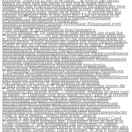
Even stilstaan 🌸 De magnolia in bloei herinnert o
#zerowaste #duurzaamleven #bewustleven #minderplas
Hier doen we het voor 💚 Blije klanten én duurzame
Denk je dat je meteen “perfect zero waste” moet le