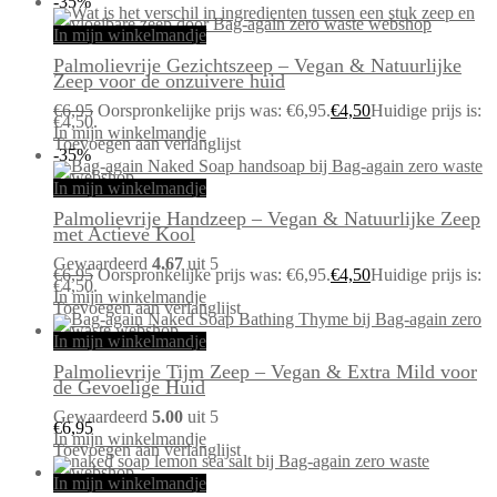
-35%
In mijn winkelmandje
Palmolievrije Gezichtszeep – Vegan & Natuurlijke
Zeep voor de onzuivere huid
€
6,95
Oorspronkelijke prijs was: €6,95.
€
4,50
Huidige prijs is:
€4,50.
In mijn winkelmandje
Toevoegen aan verlanglijst
-35%
In mijn winkelmandje
Palmolievrije Handzeep – Vegan & Natuurlijke Zeep
met Actieve Kool
Gewaardeerd
4.67
uit 5
€
6,95
Oorspronkelijke prijs was: €6,95.
€
4,50
Huidige prijs is:
€4,50.
In mijn winkelmandje
Toevoegen aan verlanglijst
In mijn winkelmandje
Palmolievrije Tijm Zeep – Vegan & Extra Mild voor
de Gevoelige Huid
Gewaardeerd
5.00
uit 5
€
6,95
In mijn winkelmandje
Toevoegen aan verlanglijst
In mijn winkelmandje