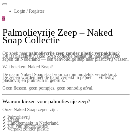
Login / Register
0
Palmolievrije Zeep – Naked
Soap Collectie
Op zoek naar
palmolievrije zeep zonder plastic verpakking
?
De Bag-again® Naked Soap collectie bestaat uit handgemaakte
zepen uit Nederland — een eenvoudige stap naar plasticvrij wassen.
Wat betekent Naked Soap?
De naam Naked Soap staat voor zo min mogelijk verpakking.
De zepen worden met de hand verpakt in papier — volledig
plasticvrij en praktisch in gebruik.
Geen flessen, geen pompjes, geen onnodig afval.
Waarom kiezen voor palmolievrije zeep?
Onze Naked Soap zepen zijn:
✔ Palmolievrij
✔ Vegan
✔ Handgemaakt in Nederland
✔ Vrij van microplastics
✔ Verpakt zonder plastic