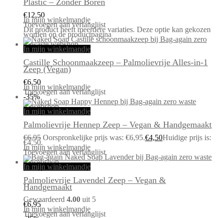
Plastic – Zonder Boren
€
12,50
In mijn winkelmandje
Toevoegen aan verlanglijst
Dit product heeft meerdere variaties. Deze optie kan gekozen
worden op de productpagina
In mijn winkelmandje
Castille Schoonmaakzeep – Palmolievrije Alles-in-1
Zeep (Vegan)
€
6,50
In mijn winkelmandje
Toevoegen aan verlanglijst
-35%
In mijn winkelmandje
Palmolievrije Hennep Zeep – Vegan & Handgemaakt
€
6,95
Oorspronkelijke prijs was: €6,95.
€
4,50
Huidige prijs is:
€4,50.
In mijn winkelmandje
Toevoegen aan verlanglijst
In mijn winkelmandje
Palmolievrije Lavendel Zeep – Vegan &
Handgemaakt
Gewaardeerd
4.00
uit 5
€
6,95
In mijn winkelmandje
Toevoegen aan verlanglijst