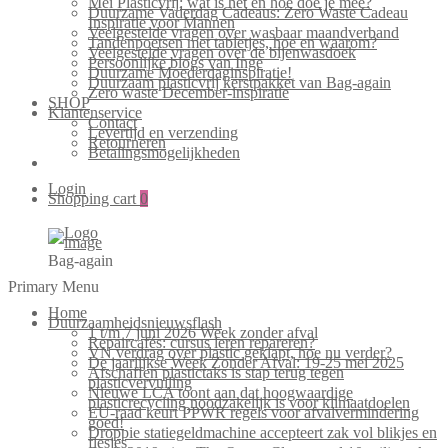
Mei Plasticvrij: wat is het en hoe doe je mee?
Duurzame Vaderdag Cadeaus: Zero Waste Cadeau
Inspiratie voor Mannen
Veelgestelde vragen over wasbaar maandverband
Tandenpoetsen met tabletjes, hoe en waarom?
Veelgestelde vragen over de bijenwasdoek
Persoonlijke blogs van Inge
Duurzame Moederdaginspiratie!
Duurzaam plasticvrij kerstpakket van Bag-again
Zero waste December-inspiratie
SHOP
Klantenservice
Contact
Levertijd en verzending
Retourneren
Betalingsmogelijkheden
Login
Shopping cart
0
Bag-again
Primary Menu
Home
Duurzaamheidsnieuwsflash
1 t/m 7 juni 2026 Week zonder afval
Repaircafés: cursus leren repareren?
VN verdrag over plastic geklapt, hoe nu verder?
De jaarlijkse Week Zonder Afval: 19-25 mei 2025
Afschaffen plastictaks is stap terug tegen
plasticvervuiling
Nieuwe LCA toont aan dat hoogwaardige
plasticrecycling noodzakelijk is voor klimaatdoelen
EU-raad keurt PPWR regels voor afvalvermindering
goed!
Droppie statiegeldmachine accepteert zak vol blikjes en
flesjes