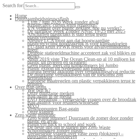
Search for:
Home
Duurzaamheidsnieuwsflash
1 t/m 7 juni 2026 Week zonder afval
Repaircafés: cursus leren repareren?
VN verdrag over plastic geklapt, hoe nu verder?
De jaarlijkse Week Zonder Afval: 19-25 mei 2025
Afschaffen plastictaks is stap terug tegen
plasticvervuiling
Nieuwe LCA toont aan dat hoogwaardige
plasticrecycling noodzakelijk is voor klimaatdoelen
EU-raad keurt PPWR regels voor afvalvermindering
goed!
Droppie statiegeldmachine accepteert zak vol blikjes en
flesjes
Sinds 2019 viste The Ocean Clean-up al 10 miljoen kg
plastic uit rivieren en oceanen!
Geen plastic meer om komkommers bij Jumbo
Plastic export uit Nederland aan banden
Europa bereikt akkoord over verpakkingsafval reductie
De duurzame verpakkingen van de toekomst zijn
herbruikbaar
Europese maatregelen om plastic verpakkingen terug te
dringen.
Over Bag-again
Wie ben ik?
Onze duurzame merken
Bag-again in de media
FAQ Breadbag – veelgestelde vragen over de broodzak
Bag-again® voor retailers/wholesale
MVO
Verkooppunten Bag-again
Onze klanten
Zero waste inspiratie
Zero waste summer! Duurzaam de zomer door zonder
plastic en afval.
Plasticvrij back to school and work
De beste tips om te starten met Zero Waste
Schoonmaken zonder plastic
Veelgestelde vragen over vaste zeep (blokzeep) –
duurzaam en palmolievrij