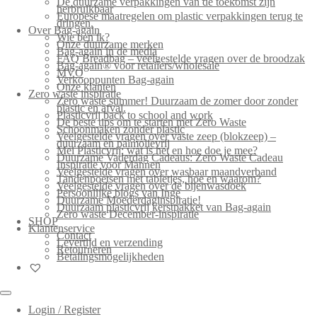
De duurzame verpakkingen van de toekomst zijn
herbruikbaar
Europese maatregelen om plastic verpakkingen terug te
dringen.
Over Bag-again
Wie ben ik?
Onze duurzame merken
Bag-again in de media
FAQ Breadbag – veelgestelde vragen over de broodzak
Bag-again® voor retailers/wholesale
MVO
Verkooppunten Bag-again
Onze klanten
Zero waste inspiratie
Zero waste summer! Duurzaam de zomer door zonder
plastic en afval.
Plasticvrij back to school and work
De beste tips om te starten met Zero Waste
Schoonmaken zonder plastic
Veelgestelde vragen over vaste zeep (blokzeep) –
duurzaam en palmolievrij
Mei Plasticvrij: wat is het en hoe doe je mee?
Duurzame Vaderdag Cadeaus: Zero Waste Cadeau
Inspiratie voor Mannen
Veelgestelde vragen over wasbaar maandverband
Tandenpoetsen met tabletjes, hoe en waarom?
Veelgestelde vragen over de bijenwasdoek
Persoonlijke blogs van Inge
Duurzame Moederdaginspiratie!
Duurzaam plasticvrij kerstpakket van Bag-again
Zero waste December-inspiratie
SHOP
Klantenservice
Contact
Levertijd en verzending
Retourneren
Betalingsmogelijkheden
Login / Register