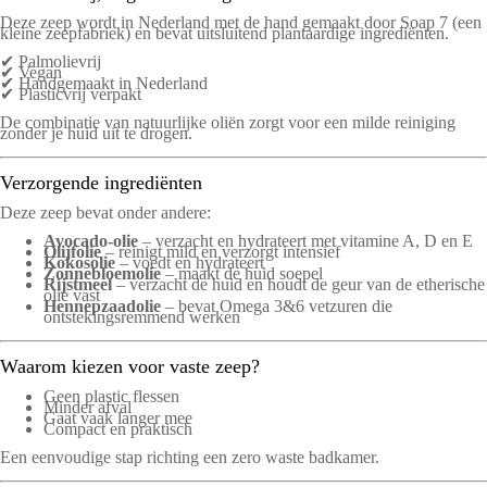
Deze zeep wordt in Nederland met de hand gemaakt door Soap 7 (een
kleine zeepfabriek) en bevat uitsluitend plantaardige ingrediënten.
✔ Palmolievrij
✔ Vegan
✔ Handgemaakt in Nederland
✔ Plasticvrij verpakt
De combinatie van natuurlijke oliën zorgt voor een milde reiniging
zonder je huid uit te drogen.
Verzorgende ingrediënten
Deze zeep bevat onder andere:
Avocado-olie
– verzacht en hydrateert met vitamine A, D en E
Olijfolie
– reinigt mild en verzorgt intensief
Kokosolie
– voedt en hydrateert
Zonnebloemolie
– maakt de huid soepel
Rijstmeel
– verzacht de huid en houdt de geur van de etherische
olie vast
Hennepzaadolie
– bevat Omega 3&6 vetzuren die
ontstekingsremmend werken
Waarom kiezen voor vaste zeep?
Geen plastic flessen
Minder afval
Gaat vaak langer mee
Compact en praktisch
Een eenvoudige stap richting een zero waste badkamer.