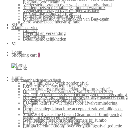
Inspiratie voor Mannen
Veelgestelde vragen over wasbaar maandverband
Tandenpoetsen met tabletjes, hoe en waarom?
Veelgestelde vragen over de bijenwasdoek
Persoonlijke blogs van Inge
Duurzame Moederdaginspiratie!
Duurzaam plasticvrij kerstpakket van Bag-again
Zero waste December-inspiratie
SHOP
Klantenservice
Contact
Levertijd en verzending
Retourneren
Betalingsmogelijkheden
Login
Shopping cart
0
Home
Duurzaamheidsnieuwsflash
1 t/m 7 juni 2026 Week zonder afval
Repaircafés: cursus leren repareren?
VN verdrag over plastic geklapt, hoe nu verder?
De jaarlijkse Week Zonder Afval: 19-25 mei 2025
Afschaffen plastictaks is stap terug tegen plasticvervuiling
Nieuwe LCA toont aan dat hoogwaardige plasticrecycling
noodzakelijk is voor klimaatdoelen
EU-raad keurt PPWR regels voor afvalvermindering
goed!
Droppie statiegeldmachine accepteert zak vol blikjes en
flesjes
Sinds 2019 viste The Ocean Clean-up al 10 miljoen kg
plastic uit rivieren en oceanen!
Geen plastic meer om komkommers bij Jumbo
Plastic export uit Nederland aan banden
Europa bereikt akkoord over verpakkingsafval reductie