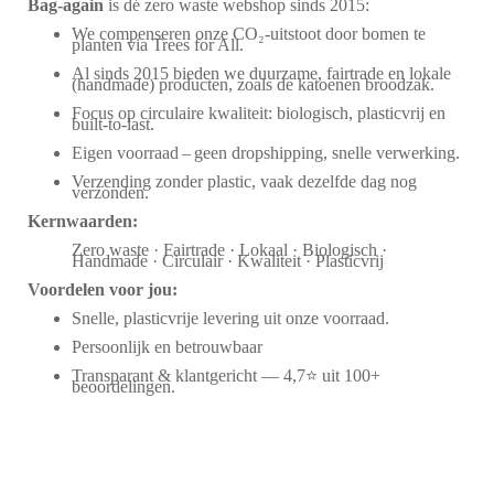
Bag‑again
is dé zero waste webshop sinds 2015:
We compenseren onze CO₂-uitstoot door bomen te
planten via Trees for All.
Al sinds 2015 bieden we duurzame, fairtrade en lokale
(handmade) producten, zoals de katoenen broodzak.
Focus op circulaire kwaliteit: biologisch, plasticvrij en
built-to-last.
Eigen voorraad – geen dropshipping, snelle verwerking.
Verzending zonder plastic, vaak dezelfde dag nog
verzonden.
Kernwaarden:
Zero waste · Fairtrade · Lokaal · Biologisch ·
Handmade · Circulair · Kwaliteit · Plasticvrij
Voordelen voor jou:
Snelle, plasticvrije levering uit onze voorraad.
Persoonlijk en betrouwbaar
Transparant & klantgericht — 4,7⭐ uit 100+
beoordelingen.