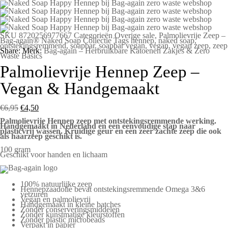
SKU
8720256977667
Categorieën
Overige sale
,
Palmolievrije Zeep –
Bag-again® Naked Soap Collectie
Tags
hennep
,
naked soap
,
ontstekingsremmend
,
soapbar
,
soapbar vegan
,
vegan
,
vegan zeep
,
zeep
Share:
Merk:
Bag-again – Herbruikbare Katoenen Zakjes & Zero
Waste Basics
Palmolievrije Hennep Zeep –
Vegan & Handgemaakt
€
6,95
€
4,50
Palmolievrije Hennep zeep met ontstekingsremmende werking.
Handgemaakt in Nederland en een eenvoudige stap naar
plasticvrij wassen. Kruidige geur en een zeer zachte zeep die ook
als haarzeep geschikt is.
100 gram
Geschikt voor handen en lichaam
100% natuurlijke zeep
Hennepzaadolie bevat ontstekingsremmende Omega 3&6
vetzuren
Vegan en palmolievrij
Handgemaakt in kleine batches
Zonder conserveringsmiddelen
Zonder kunstmatige kleurstoffen
Zonder plastic microbeads
Verpakt in papier