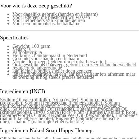
Voor wie is deze zeep geschikt?
Voor dagelijks gebruik (handen en lichaam)
Voor iedereen die plasticvrij wil wassen
Voor liefhebbers van kruidige geuren
Voor een minimalistische badkamer
Specificaties
Gewicht: 100 gram
Vegan: ja
Palmolievrij: ja
Herkomst: handgemaakt in Nederland
Geschikt voor: handen en lichaam
Mooie kleur zeep (gekleurd met rabarberwortel)
Ook geschikt als haarzeep, gebruik een zeer kleine hoeveelheid
reguleert de talgproductie
kan kleine wondjes sneller doen genezen
lange houdbaarheid, na een jaar kan de geur iets afnemen maar
de werking is nog steeds precies hetzelfde
Ingrediënten (INCI)
Sodium Olivate (olijfolie), Aqua (water), Sodium Cocoate
(kokosolie), Sodium Hempseedate (hennepzaadolie), Sodium
Sunflowerate (zonnebloemolie), Sodium Avocadate (avocado-
olie), Salvia Officinalis Oil (salieolie), Eugenia Caryophyllus Oil
(kruidnagelolie), Oryza Sativa (Rice) Flour (rijstmeel), Rhubarb Root
(rabarberwortel), Citrus Bergamia Peel Oil (bergamotolie), Limonene*
(natuurlijke etherische olie), Eugenol* (natuurlijke etherische
olie), Linalool* (natuurlijke etherische olie)
Ingrediënten Naked Soap Happy Hennep:
Olijfolie, water, kokosolie, hennepzaadolie, zonnebloemolie, avocado-