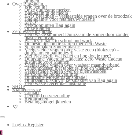
dringen.
Over Bag-again
Wie ben ik?
Onze duurzame merken
Bag-again in de media
FAQ Breadbag – veelgestelde vragen over de broodzak
Bag-again® voor retailers/wholesale
MVO
Verkooppunten Bag-again
Onze klanten
Zero waste inspiratie
Zero waste summer! Duurzaam de zomer door zonder
plastic en afval.
Plasticvrij back to school and work
De beste tips om te starten met Zero Waste
Schoonmaken zonder plastic
Veelgestelde vragen over vaste zeep (blokzeep) –
duurzaam en palmolievrij
Mei Plasticvrij: wat is het en hoe doe je mee?
Duurzame Vaderdag Cadeaus: Zero Waste Cadeau
Inspiratie voor Mannen
Veelgestelde vragen over wasbaar maandverband
Tandenpoetsen met tabletjes, hoe en waarom?
Veelgestelde vragen over de bijenwasdoek
Persoonlijke blogs van Inge
Duurzame Moederdaginspiratie!
Duurzaam plasticvrij kerstpakket van Bag-again
Zero waste December-inspiratie
SHOP
Klantenservice
Contact
Levertijd en verzending
Retourneren
Betalingsmogelijkheden
Login / Register
0