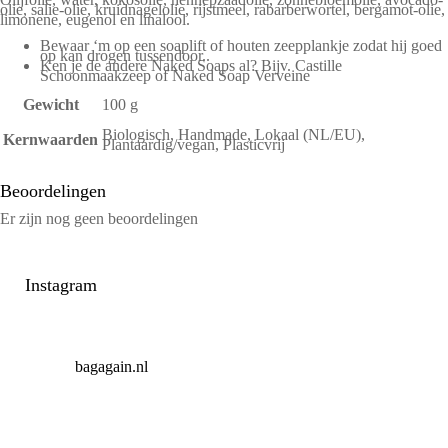
olie, salie-olie, kruidnagelolie, rijstmeel, rabarberwortel, bergamot-olie,
limonene, eugenol en linalool.
Bewaar ‘m op een
soaplift
of
houten zeepplankje
zodat hij goed
op kan drogen tussendoor..
Ken je de andere Naked Soaps al? Bijv.
Castille
Schoonmaakzeep
of
Naked Soap Verveine
Gewicht
100 g
Biologisch, Handmade, Lokaal (NL/EU),
Kernwaarden
Plantaardig/vegan, Plasticvrij
Beoordelingen
Er zijn nog geen beoordelingen
Instagram
bagagain.nl