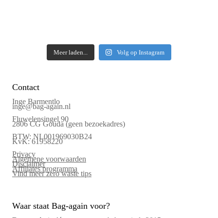
Meer laden...
Volg op Instagram
Contact
Inge Barmentlo
inge@bag-again.nl
Fluwelensingel 90
2806 CG Gouda (geen bezoekadres)
BTW: NL001969030B24
KvK: 61958220
Privacy
Algemene voorwaarden
Disclaimer
Affiliates programma
Vind meer zero waste tips
Waar staat Bag-again voor?