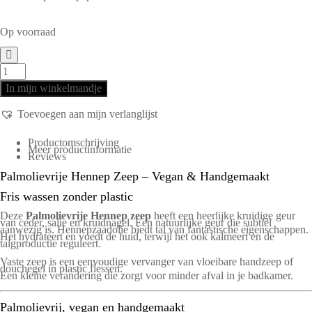
Op voorraad
In mijn winkelmandje
Toevoegen aan mijn verlanglijst
Productomschrijving
Meer productinformatie
Reviews
Palmolievrije Hennep Zeep – Vegan & Handgemaakt
Fris wassen zonder plastic
Deze
Palmolievrije Hennep zeep
heeft een heerlijke kruidige geur
van ceder, salie en kruidnagel. Een natuurlijke geur die subtiel
aanwezig is. Hennepzaadolie biedt tal van fantastische eigenschappen.
Het hydrateert en voedt de huid, terwijl het ook kalmeert en de
talgproductie reguleert.
Vaste zeep is een eenvoudige vervanger van vloeibare handzeep of
douchegel in plastic flessen.
Een kleine verandering die zorgt voor minder afval in je badkamer.
Palmolievrij, vegan en handgemaakt