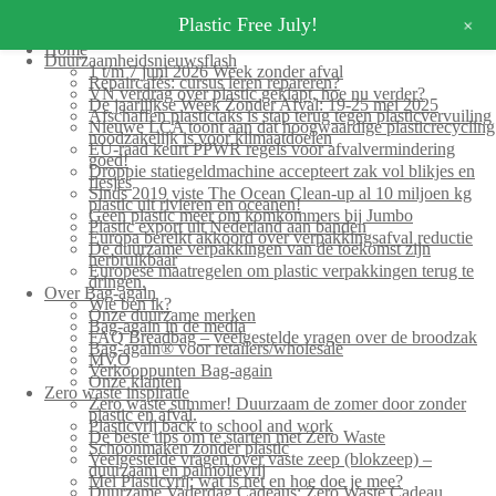
+
Plastic Free July!
Home
Duurzaamheidsnieuwsflash
1 t/m 7 juni 2026 Week zonder afval
Repaircafés: cursus leren repareren?
VN verdrag over plastic geklapt, hoe nu verder?
De jaarlijkse Week Zonder Afval: 19-25 mei 2025
Afschaffen plastictaks is stap terug tegen plasticvervuiling
Nieuwe LCA toont aan dat hoogwaardige plasticrecycling
noodzakelijk is voor klimaatdoelen
EU-raad keurt PPWR regels voor afvalvermindering
goed!
Droppie statiegeldmachine accepteert zak vol blikjes en
flesjes
Sinds 2019 viste The Ocean Clean-up al 10 miljoen kg
plastic uit rivieren en oceanen!
Geen plastic meer om komkommers bij Jumbo
Plastic export uit Nederland aan banden
Europa bereikt akkoord over verpakkingsafval reductie
De duurzame verpakkingen van de toekomst zijn
herbruikbaar
Europese maatregelen om plastic verpakkingen terug te
dringen.
Over Bag-again
Wie ben ik?
Onze duurzame merken
Bag-again in de media
FAQ Breadbag – veelgestelde vragen over de broodzak
Bag-again® voor retailers/wholesale
MVO
Verkooppunten Bag-again
Onze klanten
Zero waste inspiratie
Zero waste summer! Duurzaam de zomer door zonder
plastic en afval.
Plasticvrij back to school and work
De beste tips om te starten met Zero Waste
Schoonmaken zonder plastic
Veelgestelde vragen over vaste zeep (blokzeep) –
duurzaam en palmolievrij
Mei Plasticvrij: wat is het en hoe doe je mee?
Duurzame Vaderdag Cadeaus: Zero Waste Cadeau