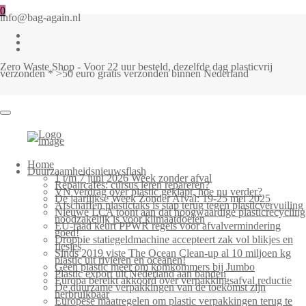
0
info@bag-again.nl
Zero Waste Shop - Voor 22 uur besteld, dezelfde dag plasticvrij
verzonden * >50 euro gratis verzonden binnen Nederland
Home
Duurzaamheidsnieuwsflash
1 t/m 7 juni 2026 Week zonder afval
Repaircafés: cursus leren repareren?
VN verdrag over plastic geklapt, hoe nu verder?
De jaarlijkse Week Zonder Afval: 19-25 mei 2025
Afschaffen plastictaks is stap terug tegen plasticvervuiling
Nieuwe LCA toont aan dat hoogwaardige plasticrecycling
noodzakelijk is voor klimaatdoelen
EU-raad keurt PPWR regels voor afvalvermindering
goed!
Droppie statiegeldmachine accepteert zak vol blikjes en
flesjes
Sinds 2019 viste The Ocean Clean-up al 10 miljoen kg
plastic uit rivieren en oceanen!
Geen plastic meer om komkommers bij Jumbo
Plastic export uit Nederland aan banden
Europa bereikt akkoord over verpakkingsafval reductie
De duurzame verpakkingen van de toekomst zijn
herbruikbaar
Europese maatregelen om plastic verpakkingen terug te