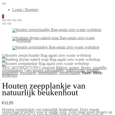
Login / Register
0
SKU
4037892975709
Categorie
Blikjes, potjes, flesjes, soaplifts,
zeepplankjes
Tags
houten zeepplankje
,
naked soap
,
soapbar
,
soapsaver
,
zeepbakje
,
zeepplankje
,
zeepschaaltje
Share:
Merk:
Redecker
Houten zeepplankje van
natuurlijk beukenhout
€
12,95
Houten zeepplankje van natuurlijk beukenhout. Deze mooie
zeepschaal is perfect voor je stukje zeep. Zeep moet goed drogen op
een zeepbakje om zo lang mogelijk mee te gaan. Duurzaam en