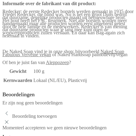
Informatie over de fabrikant van dit product:
Redecker: de eerste Redecker borstels werden gemaakt in 1935 door
Friedel Redecker, die blind was. Nu is het een groot Duits bedrijf
dat duurzame, degelijke producten maakt uit hernieuwbare bron.
Het hout heeft het FSC keurmerk. Niet alle borstels worden meer
handgemaakt maar alle producten worden eerst uitgebreid getest
door de hele familie en de medewerkers. Redecker is van mening
dat duurzame producten waar je lang mee kunt doen de
wegwerpproducten zullen verslaan. En daar kan Bag-again zich
helemaal in vinden.
De Naked Soap vind je in onze shop: bijvoorbeeld
Naked Soap
Fabulous Verveine vegan
of Naked Handsoap palmolievrij/vegan
Of ben je juist fan van
Aleppozeep
?
Gewicht
100 g
Kernwaarden
Lokaal (NL/EU), Plasticvrij
Beoordelingen
Er zijn nog geen beoordelingen
Beoordeling toevoegen
Momenteel accepteren we geen nieuwe beoordelingen