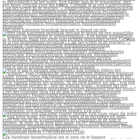
Met onze katoenen broodzak bewaar je brood op een
Wist je dat je kleding microplastics kan loslaten
Helleborus: een prachtige vroege bloeier. Een vast
Instagram bericht 17865004830511340
Een bierdopje hergebruiken om je zeep op te hangen