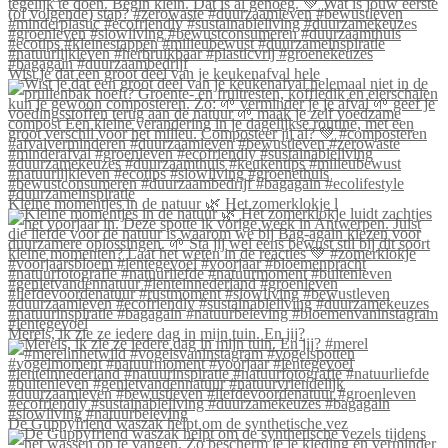
Wist je dat een groot deel van je keukenafval hele
Kleine momentjes in de natuur 🌿 Het zomerklokje l
Merels, ik zie ze iedere dag in mijn tuin. En jij?
De Guppyfriend waszak helpt om de synthetische vez