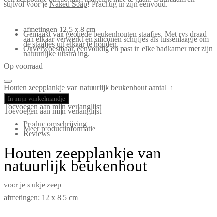
stijlvol voor je
Naked Soap
! Prachtig in zijn eenvoud.
afmetingen 12,5 x 8 cm
Gemaakt van geoliede beukenhouten staafjes. Met rvs draad
aan elkaar verwerkt en siliconen schijfjes als tussenlaagje om
de staafjes uit elkaar te houden.
Onverwoestbaar, eenvoudig en past in elke badkamer met zijn
natuurlijke uitstraling.
Op voorraad
Houten zeepplankje van natuurlijk beukenhout aantal
In mijn winkelmandje
Toevoegen aan mijn verlanglijst
Toevoegen aan mijn verlanglijst
Productomschrijving
Meer productinformatie
Reviews
Houten zeepplankje van
natuurlijk beukenhout
voor je stukje zeep.
afmetingen: 12 x 8,5 cm