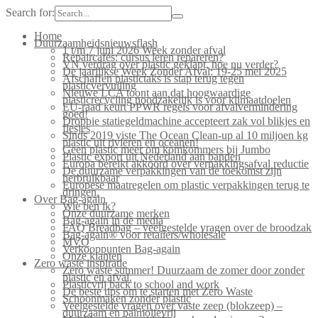
Search for:
Home
Duurzaamheidsnieuwsflash
1 t/m 7 juni 2026 Week zonder afval
Repaircafés: cursus leren repareren?
VN verdrag over plastic geklapt, hoe nu verder?
De jaarlijkse Week Zonder Afval: 19-25 mei 2025
Afschaffen plastictaks is stap terug tegen
plasticvervuiling
Nieuwe LCA toont aan dat hoogwaardige
plasticrecycling noodzakelijk is voor klimaatdoelen
EU-raad keurt PPWR regels voor afvalvermindering
goed!
Droppie statiegeldmachine accepteert zak vol blikjes en
flesjes
Sinds 2019 viste The Ocean Clean-up al 10 miljoen kg
plastic uit rivieren en oceanen!
Geen plastic meer om komkommers bij Jumbo
Plastic export uit Nederland aan banden
Europa bereikt akkoord over verpakkingsafval reductie
De duurzame verpakkingen van de toekomst zijn
herbruikbaar
Europese maatregelen om plastic verpakkingen terug te
dringen.
Over Bag-again
Wie ben ik?
Onze duurzame merken
Bag-again in de media
FAQ Breadbag – veelgestelde vragen over de broodzak
Bag-again® voor retailers/wholesale
MVO
Verkooppunten Bag-again
Onze klanten
Zero waste inspiratie
Zero waste summer! Duurzaam de zomer door zonder
plastic en afval.
Plasticvrij back to school and work
De beste tips om te starten met Zero Waste
Schoonmaken zonder plastic
Veelgestelde vragen over vaste zeep (blokzeep) –
duurzaam en palmolievrij