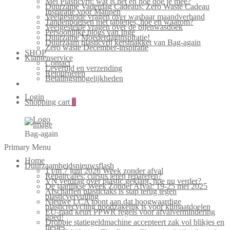
Mei Plasticvrij: wat is het en hoe doe je mee?
Duurzame Vaderdag Cadeaus: Zero Waste Cadeau
Inspiratie voor Mannen
Veelgestelde vragen over wasbaar maandverband
Tandenpoetsen met tabletjes, hoe en waarom?
Veelgestelde vragen over de bijenwasdoek
Persoonlijke blogs van Inge
Duurzame Moederdaginspiratie!
Duurzaam plasticvrij kerstpakket van Bag-again
Zero waste December-inspiratie
SHOP
Klantenservice
Contact
Levertijd en verzending
Retourneren
Betalingsmogelijkheden
Login
Shopping cart
0
Bag-again
Primary Menu
Home
Duurzaamheidsnieuwsflash
1 t/m 7 juni 2026 Week zonder afval
Repaircafés: cursus leren repareren?
VN verdrag over plastic geklapt, hoe nu verder?
De jaarlijkse Week Zonder Afval: 19-25 mei 2025
Afschaffen plastictaks is stap terug tegen
plasticvervuiling
Nieuwe LCA toont aan dat hoogwaardige
plasticrecycling noodzakelijk is voor klimaatdoelen
EU-raad keurt PPWR regels voor afvalvermindering
goed!
Droppie statiegeldmachine accepteert zak vol blikjes en
flesjes