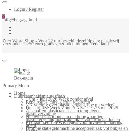
Login / Register
0
info@bag-again.nl
Zero Waste Shop - Voor 22 uur besteld, dezelfde dag plasticvrij
verzonden * >50 euro gratis verzonden binnen Nederland
Bag-again
Primary Menu
Home
Duurzaamheidsnieuwsflash
1 t/m 7 juni 2026 Week zonder afval
Repaircafés: cursus leren repareren?
VN verdrag over plastic geklapt, hoe nu verder?
De jaarlijkse Week Zonder Afval: 19-25 mei 2025
Afschaffen plastictaks is stap terug tegen
plasticvervuiling
Nieuwe LCA toont aan dat hoogwaardige
plasticrecycling noodzakelijk is voor klimaatdoelen
EU-raad keurt PPWR regels voor afvalvermindering
goed!
Droppie statiegeldmachine accepteert zak vol blikjes en