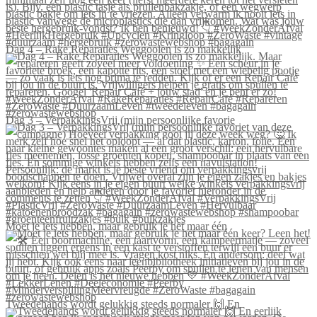
Dag 4 – Rake Reparaties Weggooien is zo makkelijk
Dag 3 – VerpakkingsVrij (mijn persoonlijke favorie
Moet je iets hebben, maar gebruik je het maar één
Tweedehands wordt gelukkig steeds normaler 🙌 En