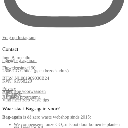
Volg op Instagram
Contact
Inge Barmentlo
inge@bag-again.nl
Fluwelensingel 90
2806 CG Gouda (geen bezoekadres)
BTW: NL001969030B24
KvK: 61958220
Privacy
Algemene voorwaarden
Disclaimer
Affiliates programma
Vind meer zero waste tips
Waar staat Bag-again voor?
Bag‑again
is dé zero waste webshop sinds 2015:
We compenseren onze CO₂-uitstoot door bomen te planten
via Trees for All.