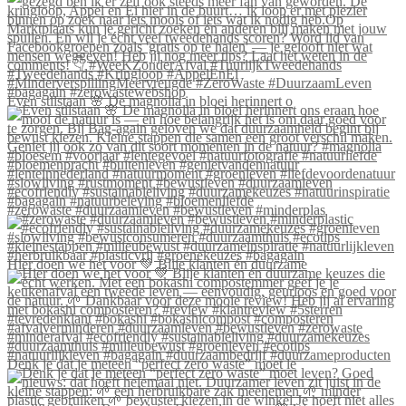
Even stilstaan 🌸 De magnolia in bloei herinnert o
#zerowaste #duurzaamleven #bewustleven #minderplas
Hier doen we het voor 💚 Blije klanten én duurzame
Denk je dat je meteen “perfect zero waste” moet le