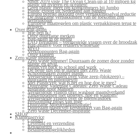
Sinds 2019 viste The Ocean Clean-up al 10 miljoen kg
plastic uit rivieren en oceanen!
Geen plastic meer om komkommers bij Jumbo
Plastic export uit Nederland aan banden
Europa bereikt akkoord over verpakkingsafval reductie
De duurzame verpakkingen van de toekomst zijn
herbruikbaar
Europese maatregelen om plastic verpakkingen terug te
dringen.
Over Bag-again
Wie ben ik?
Onze duurzame merken
Bag-again in de media
FAQ Breadbag – veelgestelde vragen over de broodzak
Bag-again® voor retailers/wholesale
MVO
Verkooppunten Bag-again
Onze klanten
Zero waste inspiratie
Zero waste summer! Duurzaam de zomer door zonder
plastic en afval.
Plasticvrij back to school and work
De beste tips om te starten met Zero Waste
Schoonmaken zonder plastic
Veelgestelde vragen over vaste zeep (blokzeep) –
duurzaam en palmolievrij
Mei Plasticvrij: wat is het en hoe doe je mee?
Duurzame Vaderdag Cadeaus: Zero Waste Cadeau
Inspiratie voor Mannen
Veelgestelde vragen over wasbaar maandverband
Tandenpoetsen met tabletjes, hoe en waarom?
Veelgestelde vragen over de bijenwasdoek
Persoonlijke blogs van Inge
Duurzame Moederdaginspiratie!
Duurzaam plasticvrij kerstpakket van Bag-again
Zero waste December-inspiratie
SHOP
Klantenservice
Contact
Levertijd en verzending
Retourneren
Betalingsmogelijkheden