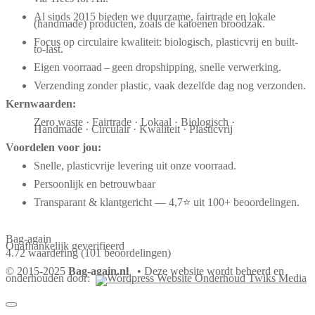
Al sinds 2015 bieden we duurzame, fairtrade en lokale
(handmade) producten, zoals de katoenen broodzak.
Focus op circulaire kwaliteit: biologisch, plasticvrij en built-
to-last.
Eigen voorraad – geen dropshipping, snelle verwerking.
Verzending zonder plastic, vaak dezelfde dag nog verzonden.
Kernwaarden:
Zero waste · Fairtrade · Lokaal · Biologisch ·
Handmade · Circulair · Kwaliteit · Plasticvrij
Voordelen voor jou:
Snelle, plasticvrije levering uit onze voorraad.
Persoonlijk en betrouwbaar
Transparant & klantgericht — 4,7⭐ uit 100+ beoordelingen.
Bag-again
Onafhankelijk geverifieerd
4.72 waardering
(101 beoordelingen)
© 2015-2025
Bag-again.nl
• Deze website wordt beheerd en
onderhouden door: