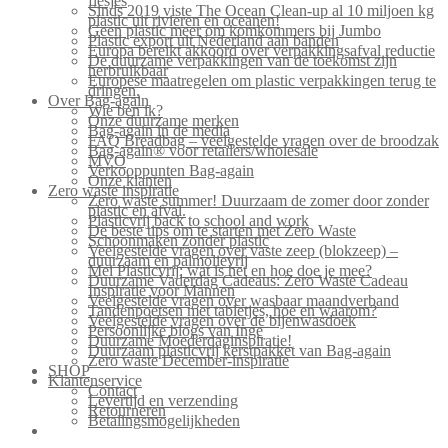
flesjes
Sinds 2019 viste The Ocean Clean-up al 10 miljoen kg
plastic uit rivieren en oceanen!
Geen plastic meer om komkommers bij Jumbo
Plastic export uit Nederland aan banden
Europa bereikt akkoord over verpakkingsafval reductie
De duurzame verpakkingen van de toekomst zijn
herbruikbaar
Europese maatregelen om plastic verpakkingen terug te
dringen.
Over Bag-again
Wie ben ik?
Onze duurzame merken
Bag-again in de media
FAQ Breadbag – veelgestelde vragen over de broodzak
Bag-again® voor retailers/wholesale
MVO
Verkooppunten Bag-again
Onze klanten
Zero waste inspiratie
Zero waste summer! Duurzaam de zomer door zonder
plastic en afval.
Plasticvrij back to school and work
De beste tips om te starten met Zero Waste
Schoonmaken zonder plastic
Veelgestelde vragen over vaste zeep (blokzeep) –
duurzaam en palmolievrij
Mei Plasticvrij: wat is het en hoe doe je mee?
Duurzame Vaderdag Cadeaus: Zero Waste Cadeau
Inspiratie voor Mannen
Veelgestelde vragen over wasbaar maandverband
Tandenpoetsen met tabletjes, hoe en waarom?
Veelgestelde vragen over de bijenwasdoek
Persoonlijke blogs van Inge
Duurzame Moederdaginspiratie!
Duurzaam plasticvrij kerstpakket van Bag-again
Zero waste December-inspiratie
SHOP
Klantenservice
Contact
Levertijd en verzending
Retourneren
Betalingsmogelijkheden