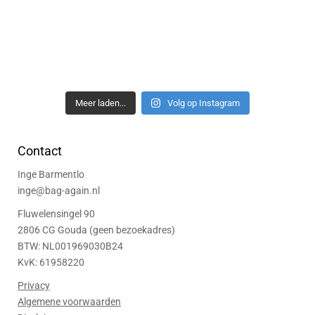
Meer laden...
Volg op Instagram
Contact
Inge Barmentlo
inge@bag-again.nl
Fluwelensingel 90
2806 CG Gouda (geen bezoekadres)
BTW: NL001969030B24
KvK: 61958220
Privacy
Algemene voorwaarden