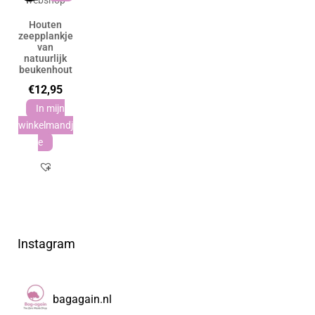
Houten
zeepplankje
van
natuurlijk
beukenhout
€
12,95
In mijn
winkelmandj
e
Instagram
bagagain.nl