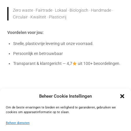
Zero waste · Fairtrade · Lokaal · Biologisch · Handmade ·
Circulair · Kwaliteit · Plasticvrij
Voordelen voor jou:
Snelle, plasticvrije levering uit onze voorraad.
Persoonlijk en betrouwbaar
Transparant & klantgericht — 4,7
uit 100+ beoordelingen.
Beheer Cookie Instellingen
Bag-again
Om de beste ervaringen te bieden en veiligheid te garanderen, gebruiken we
cookies om apparaatinformatie op te slaan.
Onafhankelijk geverifieerd
Beheer diensten
4.72 waardering
(101 beoordelingen)