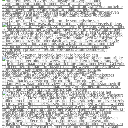
De Guppyfriend waszak helpt om de synthetische vez
Met onze katoenen broodzak bewaar je brood op een
Wist je dat je kleding microplastics kan loslaten