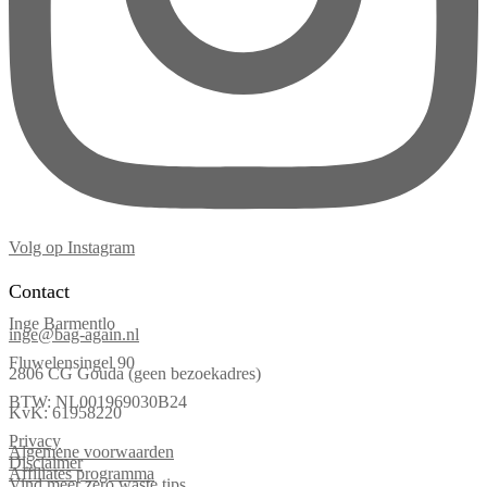
Volg op Instagram
Contact
Inge Barmentlo
inge@bag-again.nl
Fluwelensingel 90
2806 CG Gouda (geen bezoekadres)
BTW: NL001969030B24
KvK: 61958220
Privacy
Algemene voorwaarden
Disclaimer
Affiliates programma
Vind meer zero waste tips