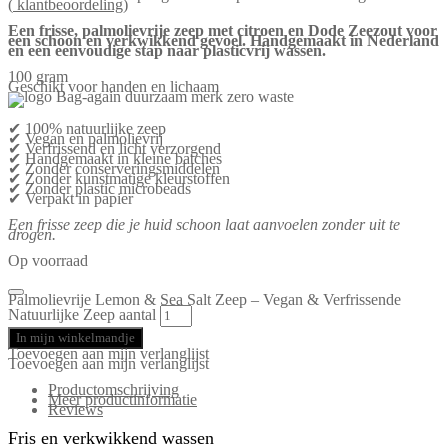
(
klantbeoordeling)
Een frisse, palmolievrije zeep met citroen en Dode Zeezout voor
een schoon en verkwikkend gevoel. Handgemaakt in Nederland
en een eenvoudige stap naar plasticvrij wassen.
100 gram
Geschikt voor handen en lichaam
✔ 100% natuurlijke zeep
✔ Vegan en palmolievrij
✔ Verfrissend en licht verzorgend
✔ Handgemaakt in kleine batches
✔ Zonder conserveringsmiddelen
✔ Zonder kunstmatige kleurstoffen
✔ Zonder plastic microbeads
✔ Verpakt in papier
Een frisse zeep die je huid schoon laat aanvoelen zonder uit te
drogen.
Op voorraad
Palmolievrije Lemon & Sea Salt Zeep – Vegan & Verfrissende
Natuurlijke Zeep aantal
In mijn winkelmandje
Toevoegen aan mijn verlanglijst
Toevoegen aan mijn verlanglijst
Productomschrijving
Meer productinformatie
Reviews
Fris en verkwikkend wassen