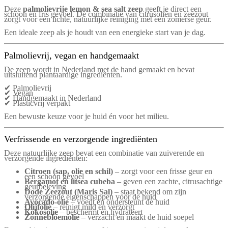
Deze
palmolievrije lemon & sea salt zeep
geeft je direct een
schoon en fris gevoel. De combinatie van citrusoliën en zeezout
zorgt voor een lichte, natuurlijke reiniging met een zomerse geur.
Een ideale zeep als je houdt van een energieke start van je dag.
Palmolievrij, vegan en handgemaakt
De zeep wordt in Nederland met de hand gemaakt en bevat
uitsluitend plantaardige ingrediënten.
✔ Palmolievrij
✔ Vegan
✔ Handgemaakt in Nederland
✔ Plasticvrij verpakt
Een bewuste keuze voor je huid én voor het milieu.
Verfrissende en verzorgende ingrediënten
Deze natuurlijke zeep bevat een combinatie van zuiverende en
verzorgende ingrediënten:
Citroen (sap, olie en schil)
– zorgt voor een frisse geur en
een schoon gevoel
Bergamot en litsea cubeba
– geven een zachte, citrusachtige
geurbeleving
Dode Zeezout (Maris Sal)
– staat bekend om zijn
verzorgende eigenschappen voor de huid
Avocado-olie
– voedt en ondersteunt de huid
Olijfolie
– reinigt mild en verzorgt
Kokosolie
– beschermt en hydrateert
Zonnebloemolie
– verzacht en maakt de huid soepel