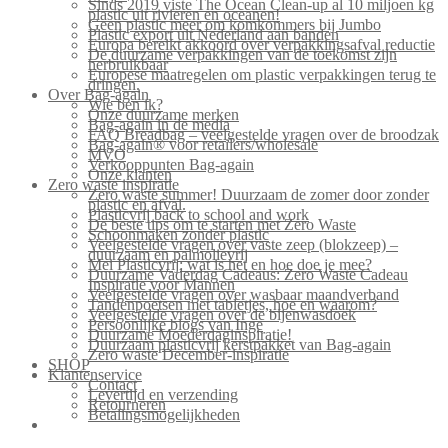
Sinds 2019 viste The Ocean Clean-up al 10 miljoen kg
plastic uit rivieren en oceanen!
Geen plastic meer om komkommers bij Jumbo
Plastic export uit Nederland aan banden
Europa bereikt akkoord over verpakkingsafval reductie
De duurzame verpakkingen van de toekomst zijn
herbruikbaar
Europese maatregelen om plastic verpakkingen terug te
dringen.
Over Bag-again
Wie ben ik?
Onze duurzame merken
Bag-again in de media
FAQ Breadbag – veelgestelde vragen over de broodzak
Bag-again® voor retailers/wholesale
MVO
Verkooppunten Bag-again
Onze klanten
Zero waste inspiratie
Zero waste summer! Duurzaam de zomer door zonder
plastic en afval.
Plasticvrij back to school and work
De beste tips om te starten met Zero Waste
Schoonmaken zonder plastic
Veelgestelde vragen over vaste zeep (blokzeep) –
duurzaam en palmolievrij
Mei Plasticvrij: wat is het en hoe doe je mee?
Duurzame Vaderdag Cadeaus: Zero Waste Cadeau
Inspiratie voor Mannen
Veelgestelde vragen over wasbaar maandverband
Tandenpoetsen met tabletjes, hoe en waarom?
Veelgestelde vragen over de bijenwasdoek
Persoonlijke blogs van Inge
Duurzame Moederdaginspiratie!
Duurzaam plasticvrij kerstpakket van Bag-again
Zero waste December-inspiratie
SHOP
Klantenservice
Contact
Levertijd en verzending
Retourneren
Betalingsmogelijkheden