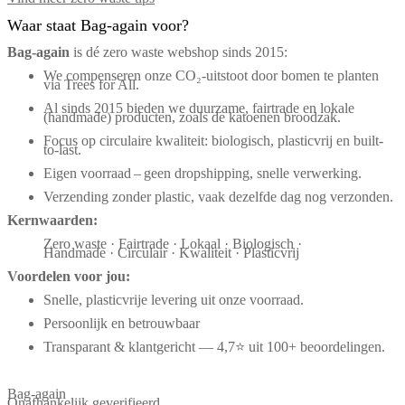
Waar staat Bag-again voor?
Bag‑again
is dé zero waste webshop sinds 2015:
We compenseren onze CO₂-uitstoot door bomen te planten
via Trees for All.
Al sinds 2015 bieden we duurzame, fairtrade en lokale
(handmade) producten, zoals de katoenen broodzak.
Focus op circulaire kwaliteit: biologisch, plasticvrij en built-
to-last.
Eigen voorraad – geen dropshipping, snelle verwerking.
Verzending zonder plastic, vaak dezelfde dag nog verzonden.
Kernwaarden:
Zero waste · Fairtrade · Lokaal · Biologisch ·
Handmade · Circulair · Kwaliteit · Plasticvrij
Voordelen voor jou:
Snelle, plasticvrije levering uit onze voorraad.
Persoonlijk en betrouwbaar
Transparant & klantgericht — 4,7⭐ uit 100+ beoordelingen.
Bag-again
Onafhankelijk geverifieerd