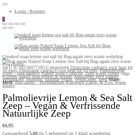
Login / Register
0
SKU
8720256977285
Categorieën
Duurzame cadeau's voor haar tot
10 euro
,
Duurzame cadeau's voor hem tot 10 euro
,
Palmolievrije
Zeep – Bag-again® Naked Soap Collectie
,
Zero waste zomer
Tags
eczeem
,
naked soap lemon & seasalt
,
natuurlijke zeep zonder
verpakking
,
psoriasis
,
soapbar vegan
,
vegan zeep
,
zeep
Share:
Merk:
Bag-again – Herbruikbare Katoenen Zakjes & Zero Waste
Basics
Palmolievrije Lemon & Sea Salt
Zeep – Vegan & Verfrissende
Natuurlijke Zeep
€
6,95
Gewaardeerd
5.00
op 5 gebaseerd op
1
klant waardering