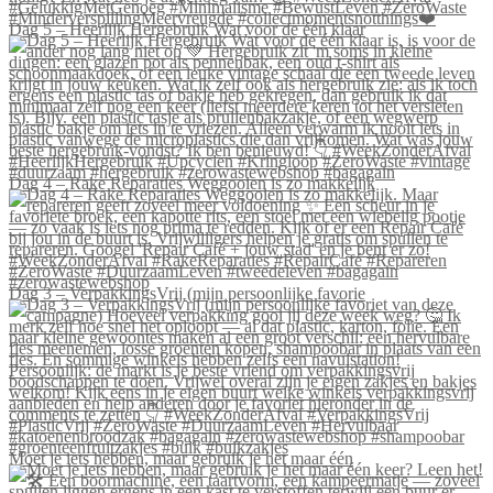
Dag 5 – Heerlijk Hergebruik Wat voor de één klaar
Dag 4 – Rake Reparaties Weggooien is zo makkelijk
Dag 3 – VerpakkingsVrij (mijn persoonlijke favorie
Moet je iets hebben, maar gebruik je het maar één