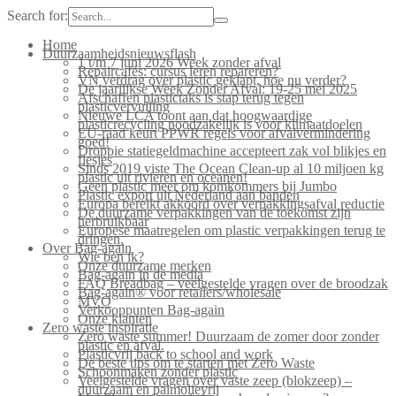
Search for:
Home
Duurzaamheidsnieuwsflash
1 t/m 7 juni 2026 Week zonder afval
Repaircafés: cursus leren repareren?
VN verdrag over plastic geklapt, hoe nu verder?
De jaarlijkse Week Zonder Afval: 19-25 mei 2025
Afschaffen plastictaks is stap terug tegen
plasticvervuiling
Nieuwe LCA toont aan dat hoogwaardige
plasticrecycling noodzakelijk is voor klimaatdoelen
EU-raad keurt PPWR regels voor afvalvermindering
goed!
Droppie statiegeldmachine accepteert zak vol blikjes en
flesjes
Sinds 2019 viste The Ocean Clean-up al 10 miljoen kg
plastic uit rivieren en oceanen!
Geen plastic meer om komkommers bij Jumbo
Plastic export uit Nederland aan banden
Europa bereikt akkoord over verpakkingsafval reductie
De duurzame verpakkingen van de toekomst zijn
herbruikbaar
Europese maatregelen om plastic verpakkingen terug te
dringen.
Over Bag-again
Wie ben ik?
Onze duurzame merken
Bag-again in de media
FAQ Breadbag – veelgestelde vragen over de broodzak
Bag-again® voor retailers/wholesale
MVO
Verkooppunten Bag-again
Onze klanten
Zero waste inspiratie
Zero waste summer! Duurzaam de zomer door zonder
plastic en afval.
Plasticvrij back to school and work
De beste tips om te starten met Zero Waste
Schoonmaken zonder plastic
Veelgestelde vragen over vaste zeep (blokzeep) –
duurzaam en palmolievrij