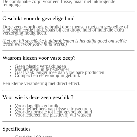
De combinatie zorgt voor een frisse, maar niet uitdrogende
reiniging.
Geschikt voor de gevoelige huid
Deze zeep wordt ook gebruikt door mensen met een gevoelige of
snel geïrriteerde huid, zoals bij een droge huid of huid die extra
verzorging nodig heeft.
(Let op: bij specifieke huidproblemen is het altijd goed om zelf te
testen wat voor jouw huid werkt.)
Waarom kiezen voor vaste zeep?
Geen plastic verpakkingen
Minder afval in je badkamer
Gaat vaak langer mee dan vloeibare producten
Compact en eenvoudig in gebruik
Een kleine verandering met direct effect.
Voor wie is deze zeep geschikt?
Voor dagelijks gebruik
Voor liefhebbers van frisse citrusgeuren
Voor de normale tot licht gevoelige huid
Voor iedereen die plasticvrij wil wassen
Specificaties