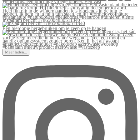
Helleborus: een prachtige vroege bloeier. Een vast
Instagram bericht 17865004830511340
Een bierdopje hergebruiken om je zeep op te hangen
Meer laden...