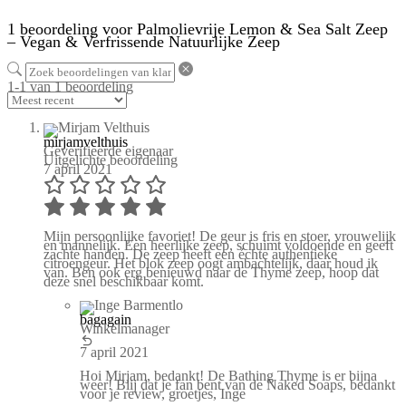
1 beoordeling voor
Palmolievrije Lemon & Sea Salt Zeep
– Vegan & Verfrissende Natuurlijke Zeep
1-1 van 1 beoordeling
mirjamvelthuis
Geverifieerde eigenaar
Uitgelichte beoordeling
7 april 2021
Mijn persoonlijke favoriet! De geur is fris en stoer, vrouwelijk
en mannelijk. Een heerlijke zeep, schuimt voldoende en geeft
zachte handen. De zeep heeft een échte authentieke
citroengeur. Het blok zeep oogt ambachtelijk, daar houd ik
van. Ben ook erg benieuwd naar de Thyme zeep, hoop dat
deze snel beschikbaar komt.
bagagain
Winkelmanager
7 april 2021
Hoi Mirjam, bedankt! De Bathing Thyme is er bijna
weer! Blij dat je fan bent van de Naked Soaps, bedankt
voor je review, groetjes, Inge