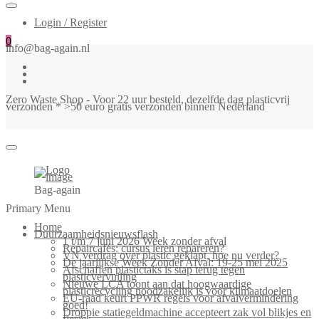
Login / Register
0
info@bag-again.nl
Zero Waste Shop - Voor 22 uur besteld, dezelfde dag plasticvrij
verzonden * >50 euro gratis verzonden binnen Nederland
Bag-again
Primary Menu
Home
Duurzaamheidsnieuwsflash
1 t/m 7 juni 2026 Week zonder afval
Repaircafés: cursus leren repareren?
VN verdrag over plastic geklapt, hoe nu verder?
De jaarlijkse Week Zonder Afval: 19-25 mei 2025
Afschaffen plastictaks is stap terug tegen
plasticvervuiling
Nieuwe LCA toont aan dat hoogwaardige
plasticrecycling noodzakelijk is voor klimaatdoelen
EU-raad keurt PPWR regels voor afvalvermindering
goed!
Droppie statiegeldmachine accepteert zak vol blikjes en