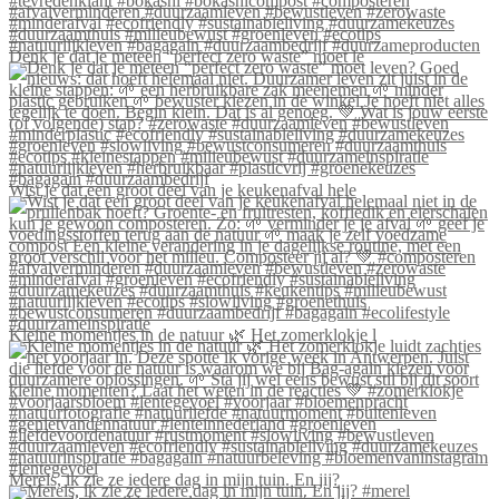
Denk je dat je meteen “perfect zero waste” moet le
Wist je dat een groot deel van je keukenafval hele
Kleine momentjes in de natuur 🌿 Het zomerklokje l
Merels, ik zie ze iedere dag in mijn tuin. En jij?