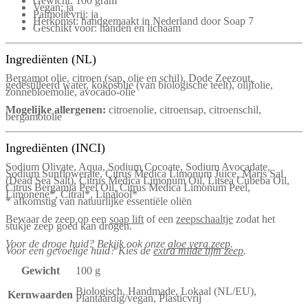
Gewicht: 100 gram
Vegan: ja
Palmolievrij: ja
Herkomst: handgemaakt in Nederland door Soap 7
Geschikt voor: handen en lichaam
Ingrediënten (NL)
Bergamot olie, citroen (sap, olie en schil), Dode Zeezout,
gedestilleerd water, kokosolie (van biologische teelt), olijfolie,
zonnebloemolie, avocado-olie
Mogelijke allergenen:
citroenolie, citroensap, citroenschil,
bergamotolie
Ingrediënten (INCI)
Sodium Olivate, Aqua, Sodium Cocoate, Sodium Avocadate,
Sodium Sunflowerate, Citrus Medica Limonum Juice, Maris Sal
(Dead Sea Salt), Citrus Medica Limonum Oil, Litsea Cubeba Oil,
Citrus Bergamia Peel Oil, Citrus Medica Limonum Peel,
Limonene*, Citral*, Linalool*
* afkomstig van natuurlijke essentiële oliën
Bewaar de zeep op een
soap lift
of een
zeepschaaltje
zodat het
stukje zeep goed kan drogen.
Voor de droge huid? Bekijk ook onze
aloe vera zeep
.
Voor een gevoelige huid? Kies de
extra milde tijm zeep
.
Gewicht
100 g
Biologisch, Handmade, Lokaal (NL/EU),
Kernwaarden
Plantaardig/vegan, Plasticvrij