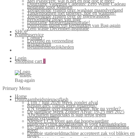
Mei Plasticvrij: wat is het en hoe doe je mee?
Duurzame Vaderdag Cadeaus: Zero Waste Cadeau
Inspiratie voor Mannen
Veelgestelde vragen over wasbaar maandverband
Tandenpoetsen met tabletjes, hoe en waarom?
Veelgestelde vragen over de bijenwasdoek
Persoonlijke blogs van Inge
Duurzame Moederdaginspiratie!
Duurzaam plasticvrij kerstpakket van Bag-again
Zero waste December-inspiratie
SHOP
Klantenservice
Contact
Levertijd en verzending
Retourneren
Betalingsmogelijkheden
Login
Shopping cart
0
Bag-again
Primary Menu
Home
Duurzaamheidsnieuwsflash
1 t/m 7 juni 2026 Week zonder afval
Repaircafés: cursus leren repareren?
VN verdrag over plastic geklapt, hoe nu verder?
De jaarlijkse Week Zonder Afval: 19-25 mei 2025
Afschaffen plastictaks is stap terug tegen
plasticvervuiling
Nieuwe LCA toont aan dat hoogwaardige
plasticrecycling noodzakelijk is voor klimaatdoelen
EU-raad keurt PPWR regels voor afvalvermindering
goed!
Droppie statiegeldmachine accepteert zak vol blikjes en
flesjes