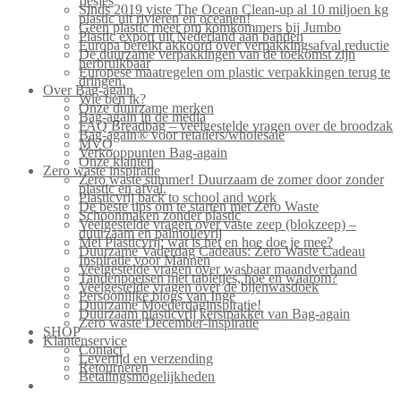
flesjes
Sinds 2019 viste The Ocean Clean-up al 10 miljoen kg
plastic uit rivieren en oceanen!
Geen plastic meer om komkommers bij Jumbo
Plastic export uit Nederland aan banden
Europa bereikt akkoord over verpakkingsafval reductie
De duurzame verpakkingen van de toekomst zijn
herbruikbaar
Europese maatregelen om plastic verpakkingen terug te
dringen.
Over Bag-again
Wie ben ik?
Onze duurzame merken
Bag-again in de media
FAQ Breadbag – veelgestelde vragen over de broodzak
Bag-again® voor retailers/wholesale
MVO
Verkooppunten Bag-again
Onze klanten
Zero waste inspiratie
Zero waste summer! Duurzaam de zomer door zonder
plastic en afval.
Plasticvrij back to school and work
De beste tips om te starten met Zero Waste
Schoonmaken zonder plastic
Veelgestelde vragen over vaste zeep (blokzeep) –
duurzaam en palmolievrij
Mei Plasticvrij: wat is het en hoe doe je mee?
Duurzame Vaderdag Cadeaus: Zero Waste Cadeau
Inspiratie voor Mannen
Veelgestelde vragen over wasbaar maandverband
Tandenpoetsen met tabletjes, hoe en waarom?
Veelgestelde vragen over de bijenwasdoek
Persoonlijke blogs van Inge
Duurzame Moederdaginspiratie!
Duurzaam plasticvrij kerstpakket van Bag-again
Zero waste December-inspiratie
SHOP
Klantenservice
Contact
Levertijd en verzending
Retourneren
Betalingsmogelijkheden