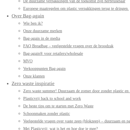
De duurzame verpakkingen van de toekomst zijn herbruikbaar
Europese maatregelen om plastic verpakkingen terug te dringen.
Over Bag-again
Wie ben ik?
Onze duurzame merken
Bag-again in de media
FAQ Breadbag – veelgestelde vragen over de broodzak
Bag-again® voor retailers/wholesale
MVO
Verkooppunten Bag-again
Onze klanten
Zero waste inspiratie
Zero waste summer! Duurzaam de zomer door zonder plastic en 
Plasticvrij back to school and work
De beste tips om te starten met Zero Waste
Schoonmaken zonder plastic
Veelgestelde vragen over vaste zeep (blokzeep) – duurzaam en pa
Mei Plasticvrij: wat is het en hoe doe je mee?