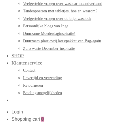
Veelgestelde vragen over wasbaar maandverband
Tandenpoetsen met tabletjes, hoe en waarom?
Veelgestelde vragen over de bijenwasdoek
Persoonlijke blogs van Inge
Duurzame Moederdaginspiratie!
Duurzaam plasticvrij kerstpakket van Bag-again
Zero waste December-inspiratie
SHOP
Klantenservice
Contact
Levertijd en verzending
Retourneren
Betalingsmogelijkheden
Login
Shopping cart
0