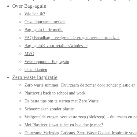
Over Bag-again
Wie ben ik?
Onze duurzame merken
Bag-again in de media
FAQ Breadbag – veelgestelde vragen over de broodzak
Bag-again® voor retailers/wholesale
MVO
Verkooppunten Bag-again
Onze klanten
Zero waste inspiratie
Zero waste summer! Duurzaam de zomer door zonder plastic en 
Plasticvrij back to school and work
De beste tips om te starten met Zero Waste
Schoonmaken zonder plastic
Veelgestelde vragen over vaste zeep (blokzeep) – duurzaam en pa
Mei Plasticvrij: wat is het en hoe doe je mee?
Duurzame Vaderdag Cadeaus: Zero Waste Cadeau Inspiratie voo