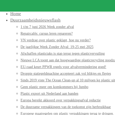
Search
for:
Home
Duurzaamheidsnieuwsflash
1 t/m 7 juni 2026 Week zonder afval
Repaircafés: cursus leren repareren?
VN verdrag over plastic geklapt, hoe nu verder?
De jaarlijkse Week Zonder Afval: 19-25 mei 2025
Afschaffen plastictaks is stap terug tegen plasticvervuiling
Nieuwe LCA toont aan dat hoogwaardige plasticrecycling noodzak
EU-raad keurt PPWR regels voor afvalvermindering goed!
Droppie statiegeldmachine accepteert zak vol blikjes en flesjes
Sinds 2019 viste The Ocean Clean-up al 10 miljoen kg plastic uit
Geen plastic meer om komkommers bij Jumbo
Plastic export uit Nederland aan banden
Europa bereikt akkoord over verpakkingsafval reductie
De duurzame verpakkingen van de toekomst zijn herbruikbaar
Europese maatregelen om plastic verpakkingen terug te dringen.