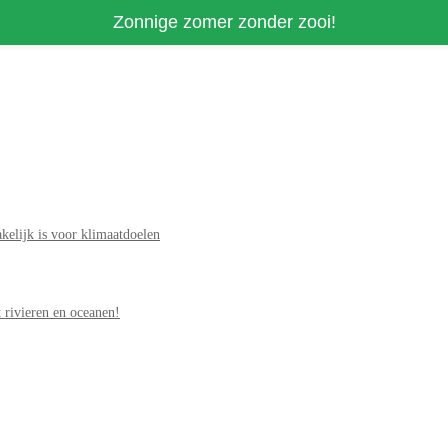
Zonnige zomer zonder zooi!
elijk is voor klimaatdoelen
 rivieren en oceanen!