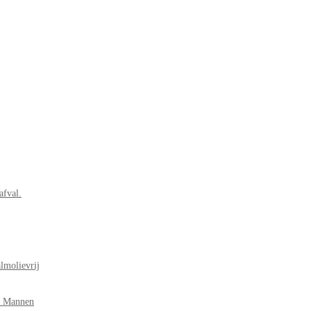
afval.
lmolievrij
r Mannen