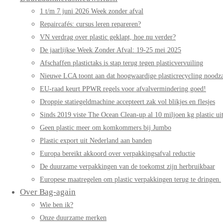
1 t/m 7 juni 2026 Week zonder afval
Repaircafés: cursus leren repareren?
VN verdrag over plastic geklapt, hoe nu verder?
De jaarlijkse Week Zonder Afval: 19-25 mei 2025
Afschaffen plastictaks is stap terug tegen plasticvervuiling
Nieuwe LCA toont aan dat hoogwaardige plasticrecycling noodzak
EU-raad keurt PPWR regels voor afvalvermindering goed!
Droppie statiegeldmachine accepteert zak vol blikjes en flesjes
Sinds 2019 viste The Ocean Clean-up al 10 miljoen kg plastic uit
Geen plastic meer om komkommers bij Jumbo
Plastic export uit Nederland aan banden
Europa bereikt akkoord over verpakkingsafval reductie
De duurzame verpakkingen van de toekomst zijn herbruikbaar
Europese maatregelen om plastic verpakkingen terug te dringen.
Over Bag-again
Wie ben ik?
Onze duurzame merken