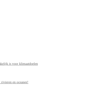
elijk is voor klimaatdoelen
 rivieren en oceanen!