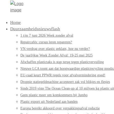
Bag-
Primary
Home
again
Menu
Duurzaamheidsnieuwsflash
1 t/m 7 juni 2026 Week zonder afval
Repaircafés: cursus leren repareren?
VN verdrag over plastic geklapt, hoe nu verder?
De jaarlijkse Week Zonder Afval: 19-25 mei 2025
Afschaffen plastictaks is stap terug tegen plasticvervuiling
Nieuwe LCA toont aan dat hoogwaardige plasticrecycling noodzak
EU-raad keurt PPWR regels voor afvalvermindering goed!
Droppie statiegeldmachine accepteert zak vol blikjes en flesjes
Sinds 2019 viste The Ocean Clean-up al 10 miljoen kg plastic uit
Geen plastic meer om komkommers bij Jumbo
Plastic export uit Nederland aan banden
Europa bereikt akkoord over verpakkingsafval reductie