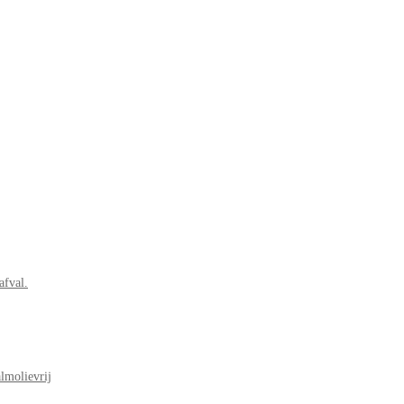
afval.
lmolievrij