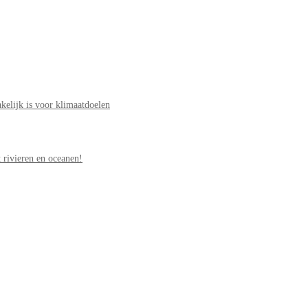
elijk is voor klimaatdoelen
 rivieren en oceanen!