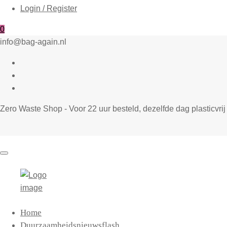
Login / Register
0
info@bag-again.nl
Zero Waste Shop - Voor 22 uur besteld, dezelfde dag plasticvr
Bag-
Primary
Home
again
Menu
Duurzaamheidsnieuwsflash