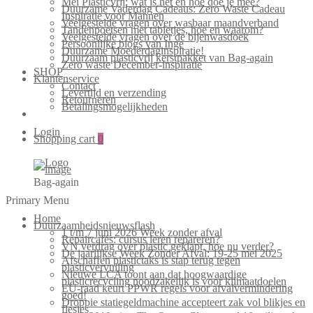
Mei Plasticvrij: wat is het en hoe doe je mee?
Duurzame Vaderdag Cadeaus: Zero Waste Cadeau
Inspiratie voor Mannen
Veelgestelde vragen over wasbaar maandverband
Tandenpoetsen met tabletjes, hoe en waarom?
Veelgestelde vragen over de bijenwasdoek
Persoonlijke blogs van Inge
Duurzame Moederdaginspiratie!
Duurzaam plasticvrij kerstpakket van Bag-again
Zero waste December-inspiratie
SHOP
Klantenservice
Contact
Levertijd en verzending
Retourneren
Betalingsmogelijkheden
Login
Shopping cart
0
Bag-again
Primary Menu
Home
Duurzaamheidsnieuwsflash
1 t/m 7 juni 2026 Week zonder afval
Repaircafés: cursus leren repareren?
VN verdrag over plastic geklapt, hoe nu verder?
De jaarlijkse Week Zonder Afval: 19-25 mei 2025
Afschaffen plastictaks is stap terug tegen
plasticvervuiling
Nieuwe LCA toont aan dat hoogwaardige
plasticrecycling noodzakelijk is voor klimaatdoelen
EU-raad keurt PPWR regels voor afvalvermindering
goed!
Droppie statiegeldmachine accepteert zak vol blikjes en
flesjes