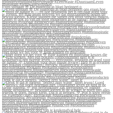
Even stilstaan 🌸 De magnolia in bloei herinnert o
#zerowaste #duurzaamleven #bewustleven #minderplas
Hier doen we het voor 💚 Blije klanten én duurzame
Denk je dat je meteen “perfect zero waste” moet le
Wist je dat een groot deel van je keukenafval hele