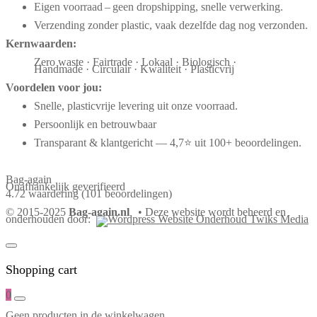
Eigen voorraad – geen dropshipping, snelle verwerking.
Verzending zonder plastic, vaak dezelfde dag nog verzonden.
Kernwaarden:
Zero waste · Fairtrade · Lokaal · Biologisch ·
Handmade · Circulair · Kwaliteit · Plasticvrij
Voordelen voor jou:
Snelle, plasticvrije levering uit onze voorraad.
Persoonlijk en betrouwbaar
Transparant & klantgericht — 4,7⭐ uit 100+ beoordelingen.
Bag-again
Onafhankelijk geverifieerd
4.72 waardering
(101 beoordelingen)
© 2015-2025
Bag-again.nl
• Deze website wordt beheerd en
onderhouden door:
Shopping cart
0
Geen producten in de winkelwagen.