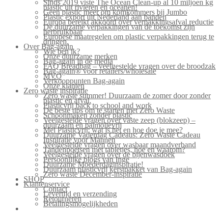
Sinds 2019 viste The Ocean Clean-up al 10 miljoen kg
plastic uit rivieren en oceanen!
Geen plastic meer om komkommers bij Jumbo
Plastic export uit Nederland aan banden
Europa bereikt akkoord over verpakkingsafval reductie
De duurzame verpakkingen van de toekomst zijn
herbruikbaar
Europese maatregelen om plastic verpakkingen terug te
dringen.
Over Bag-again
Wie ben ik?
Onze duurzame merken
Bag-again in de media
FAQ Breadbag – veelgestelde vragen over de broodzak
Bag-again® voor retailers/wholesale
MVO
Verkooppunten Bag-again
Onze klanten
Zero waste inspiratie
Zero waste summer! Duurzaam de zomer door zonder
plastic en afval.
Plasticvrij back to school and work
De beste tips om te starten met Zero Waste
Schoonmaken zonder plastic
Veelgestelde vragen over vaste zeep (blokzeep) –
duurzaam en palmolievrij
Mei Plasticvrij: wat is het en hoe doe je mee?
Duurzame Vaderdag Cadeaus: Zero Waste Cadeau
Inspiratie voor Mannen
Veelgestelde vragen over wasbaar maandverband
Tandenpoetsen met tabletjes, hoe en waarom?
Veelgestelde vragen over de bijenwasdoek
Persoonlijke blogs van Inge
Duurzame Moederdaginspiratie!
Duurzaam plasticvrij kerstpakket van Bag-again
Zero waste December-inspiratie
SHOP
Klantenservice
Contact
Levertijd en verzending
Retourneren
Betalingsmogelijkheden