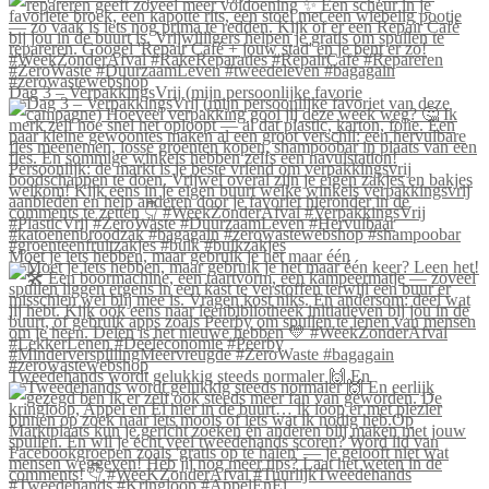
Dag 3 – VerpakkingsVrij (mijn persoonlijke favorie
Moet je iets hebben, maar gebruik je het maar één
Tweedehands wordt gelukkig steeds normaler 🙌 En