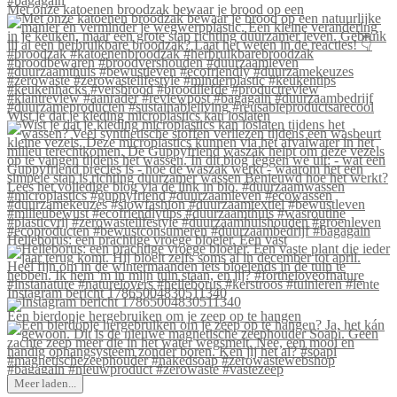
Met onze katoenen broodzak bewaar je brood op een
Wist je dat je kleding microplastics kan loslaten
Helleborus: een prachtige vroege bloeier. Een vast
Instagram bericht 17865004830511340
Een bierdopje hergebruiken om je zeep op te hangen
Meer laden...