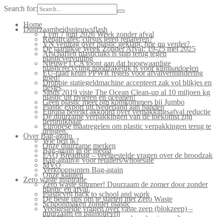
Search for:
Home
Duurzaamheidsnieuwsflash
1 t/m 7 juni 2026 Week zonder afval
Repaircafés: cursus leren repareren?
VN verdrag over plastic geklapt, hoe nu verder?
De jaarlijkse Week Zonder Afval: 19-25 mei 2025
Afschaffen plastictaks is stap terug tegen
plasticvervuiling
Nieuwe LCA toont aan dat hoogwaardige
plasticrecycling noodzakelijk is voor klimaatdoelen
EU-raad keurt PPWR regels voor afvalvermindering
goed!
Droppie statiegeldmachine accepteert zak vol blikjes en
flesjes
Sinds 2019 viste The Ocean Clean-up al 10 miljoen kg
plastic uit rivieren en oceanen!
Geen plastic meer om komkommers bij Jumbo
Plastic export uit Nederland aan banden
Europa bereikt akkoord over verpakkingsafval reductie
De duurzame verpakkingen van de toekomst zijn
herbruikbaar
Europese maatregelen om plastic verpakkingen terug te
dringen.
Over Bag-again
Wie ben ik?
Onze duurzame merken
Bag-again in de media
FAQ Breadbag – veelgestelde vragen over de broodzak
Bag-again® voor retailers/wholesale
MVO
Verkooppunten Bag-again
Onze klanten
Zero waste inspiratie
Zero waste summer! Duurzaam de zomer door zonder
plastic en afval.
Plasticvrij back to school and work
De beste tips om te starten met Zero Waste
Schoonmaken zonder plastic
Veelgestelde vragen over vaste zeep (blokzeep) –
duurzaam en palmolievrij