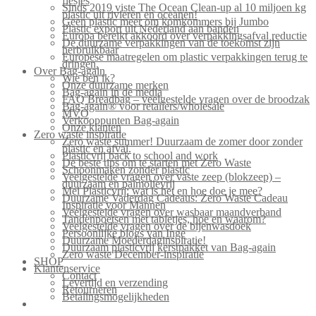
flesjes
Sinds 2019 viste The Ocean Clean-up al 10 miljoen kg
plastic uit rivieren en oceanen!
Geen plastic meer om komkommers bij Jumbo
Plastic export uit Nederland aan banden
Europa bereikt akkoord over verpakkingsafval reductie
De duurzame verpakkingen van de toekomst zijn
herbruikbaar
Europese maatregelen om plastic verpakkingen terug te
dringen.
Over Bag-again
Wie ben ik?
Onze duurzame merken
Bag-again in de media
FAQ Breadbag – veelgestelde vragen over de broodzak
Bag-again® voor retailers/wholesale
MVO
Verkooppunten Bag-again
Onze klanten
Zero waste inspiratie
Zero waste summer! Duurzaam de zomer door zonder
plastic en afval.
Plasticvrij back to school and work
De beste tips om te starten met Zero Waste
Schoonmaken zonder plastic
Veelgestelde vragen over vaste zeep (blokzeep) –
duurzaam en palmolievrij
Mei Plasticvrij: wat is het en hoe doe je mee?
Duurzame Vaderdag Cadeaus: Zero Waste Cadeau
Inspiratie voor Mannen
Veelgestelde vragen over wasbaar maandverband
Tandenpoetsen met tabletjes, hoe en waarom?
Veelgestelde vragen over de bijenwasdoek
Persoonlijke blogs van Inge
Duurzame Moederdaginspiratie!
Duurzaam plasticvrij kerstpakket van Bag-again
Zero waste December-inspiratie
SHOP
Klantenservice
Contact
Levertijd en verzending
Retourneren
Betalingsmogelijkheden