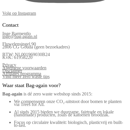
Volg op Instagram
Contact
Inge Barmentlo
inge@bag-again.nl
Fluwelensingel 90
2806 CG Gouda (geen bezoekadres)
BTW: NL001969030B24
KvK: 61958220
Privacy
Algemene voorwaarden
Disclaimer
Affiliates programma
Vind meer zero waste tips
Waar staat Bag-again voor?
Bag‑again
is dé zero waste webshop sinds 2015:
We compenseren onze CO₂-uitstoot door bomen te planten
via Trees for All.
Al sinds 2015 bieden we duurzame, fairtrade en lokale
(handmade) producten, zoals de katoenen broodzak.
Focus op circulaire kwaliteit: biologisch, plasticvrij en built-
to-last.