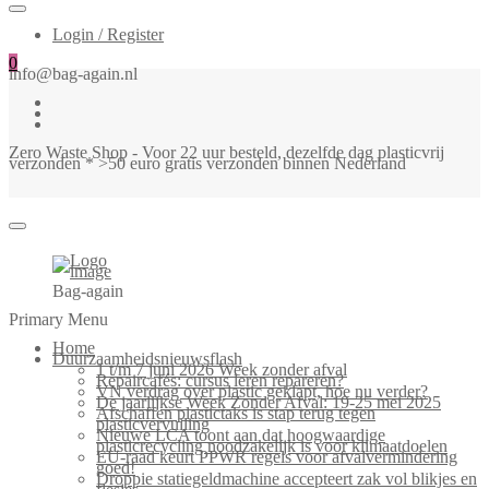
Login / Register
0
info@bag-again.nl
Zero Waste Shop - Voor 22 uur besteld, dezelfde dag plasticvrij
verzonden * >50 euro gratis verzonden binnen Nederland
Bag-again
Primary Menu
Home
Duurzaamheidsnieuwsflash
1 t/m 7 juni 2026 Week zonder afval
Repaircafés: cursus leren repareren?
VN verdrag over plastic geklapt, hoe nu verder?
De jaarlijkse Week Zonder Afval: 19-25 mei 2025
Afschaffen plastictaks is stap terug tegen
plasticvervuiling
Nieuwe LCA toont aan dat hoogwaardige
plasticrecycling noodzakelijk is voor klimaatdoelen
EU-raad keurt PPWR regels voor afvalvermindering
goed!
Droppie statiegeldmachine accepteert zak vol blikjes en