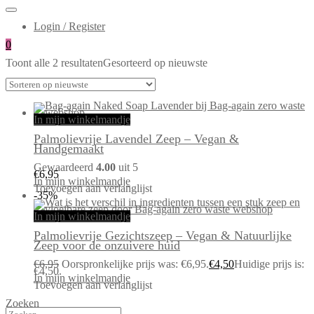
Login / Register
0
Toont alle 2 resultaten
Gesorteerd op nieuwste
In mijn winkelmandje
Palmolievrije Lavendel Zeep – Vegan &
Handgemaakt
Gewaardeerd
4.00
uit 5
€
6,95
In mijn winkelmandje
Toevoegen aan verlanglijst
-35%
In mijn winkelmandje
Palmolievrije Gezichtszeep – Vegan & Natuurlijke
Zeep voor de onzuivere huid
€
6,95
Oorspronkelijke prijs was: €6,95.
€
4,50
Huidige prijs is:
€4,50.
In mijn winkelmandje
Toevoegen aan verlanglijst
Zoeken