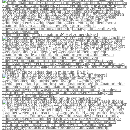
Kleine momentjes in de natuur 🌿 Het zomerklokje l
Merels, ik zie ze iedere dag in mijn tuin. En jij?
De Guppyfriend waszak helpt om de synthetische vez