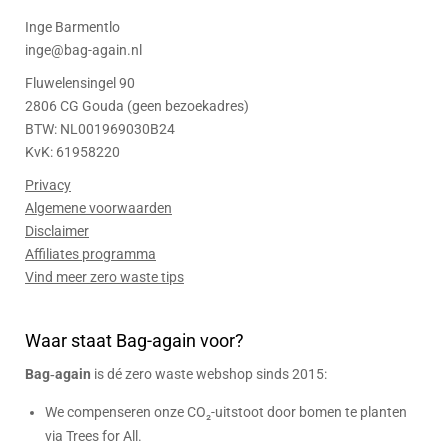
Inge Barmentlo
inge@bag-again.nl
Fluwelensingel 90
2806 CG Gouda (geen bezoekadres)
BTW: NL001969030B24
KvK: 61958220
Privacy
Algemene voorwaarden
Disclaimer
Affiliates programma
Vind meer zero waste tips
Waar staat Bag-again voor?
Bag‑again
is dé zero waste webshop sinds 2015:
We compenseren onze CO₂-uitstoot door bomen te planten
via Trees for All.