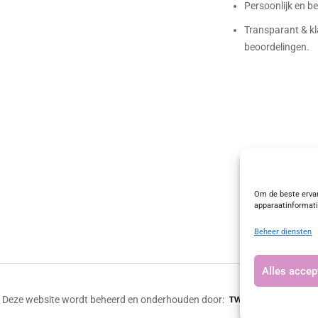
Persoonlijk en 
Transparant & kl
beoordelingen.
Bag-again
4.72 waardering
(101
Om de beste ervar
apparaatinformati
Beheer diensten
Alles accep
Deze website wordt beheerd en onderhouden door: