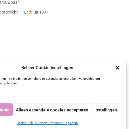
betrouwbaar
antgericht — 4,7
uit 100+
Beheer Cookie Instellingen
Onafhankelijk geverifieerd
 beoordelingen)
ingen te bieden en veiligheid te garanderen, gebruiken we cookies om
e op te slaan.
teren
Alleen essentiële cookies accepteren
Instellingen
Cookie Beleid
Privacy Statement Bag-again