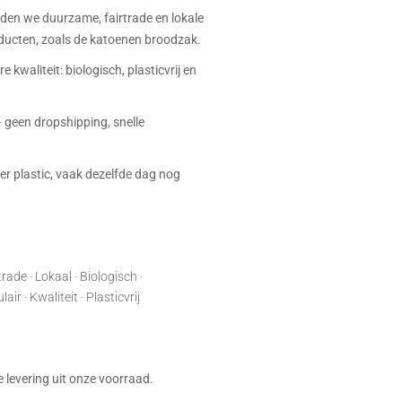
eden we duurzame, fairtrade en lokale
ucten, zoals de katoenen broodzak.
e kwaliteit: biologisch, plasticvrij en
 geen dropshipping, snelle
r plastic, vaak dezelfde dag nog
rade · Lokaal · Biologisch ·
ir · Kwaliteit · Plasticvrij
:
je levering uit onze voorraad.