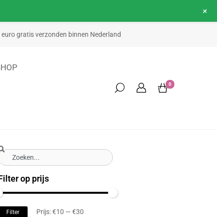
+
50 euro gratis verzonden binnen Nederland
SHOP
0
Filter op prijs
Prijs:
€10
—
€30
Filter