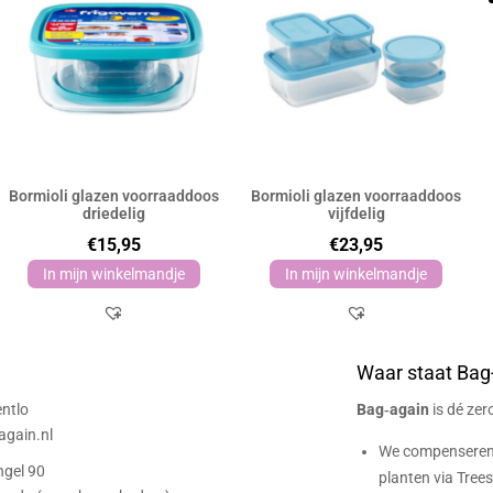
Bormioli glazen voorraaddoos
Bormioli glazen voorraaddoos
driedelig
vijfdelig
€
15,95
€
23,95
In mijn winkelmandje
In mijn winkelmandje
Waar staat Bag
ntlo
Bag‑again
is dé ze
gain.nl
We compenseren 
ngel 90
planten via Trees 