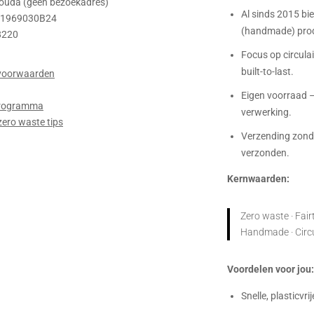
ouda (geen bezoekadres)
Al sinds 2015 bi
01969030B24
(handmade) prod
8220
Focus op circulair
built-to-last.
voorwaarden
Eigen voorraad –
 programma
verwerking.
zero waste tips
Verzending zonde
verzonden.
Kernwaarden:
Zero waste · Fairt
Handmade · Circula
Voordelen voor jou
Snelle, plasticvri