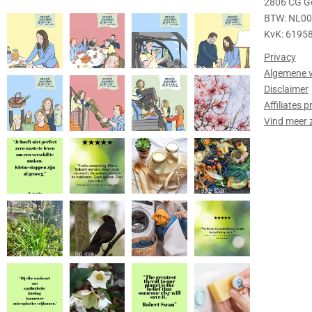
2806 CG G
BTW: NL0
KvK: 6195
Privacy
Algemene 
Disclaimer
Affiliates
Vind meer 