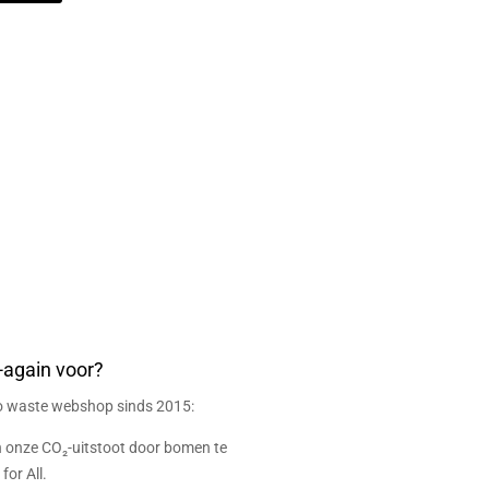
-again voor?
ro waste webshop sinds 2015:
onze CO₂-uitstoot door bomen te
for All.