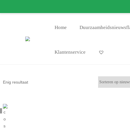
info@bag-again.nl
Zero Was
Home
Duurzaamheidsnieuwsfl
Klantenservice
Enig resultaat