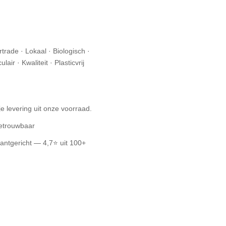
trade · Lokaal · Biologisch ·
air · Kwaliteit · Plasticvrij
ije levering uit onze voorraad.
betrouwbaar
lantgericht — 4,7⭐ uit 100+