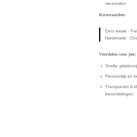
verzonden.
Kernwaarden:
Zero waste · Fair
Handmade · Circul
Voordelen voor jou:
Snelle, plasticvr
Persoonlijk en 
Transparant & k
beoordelingen.