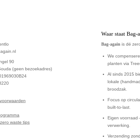
Waar staat Bag-a
entlo
is dé zer
Bag‑again
again.nl
We compenseren
ngel 90
planten via Trees
ouda (geen bezoekadres)
Al sinds 2015 b
01969030B24
lokale (handmad
8220
broodzak.
Focus op circulai
voorwaarden
built-to-last.
 programma
Eigen voorraad 
zero waste tips
verwerking.
Verzending zond