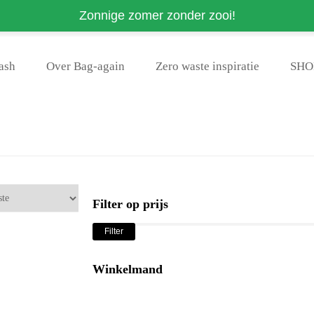
Zonnige zomer zonder zooi!
te Shop - Voor 22 uur besteld, dezelfde dag plasticvrij verzonden * >
ash
Over Bag-again
Zero waste inspiratie
SHO
Filter op prijs
Filter
Winkelmand