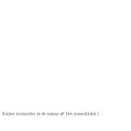
Kleine momentjes in de natuur 🌿 Het zomerklokje l