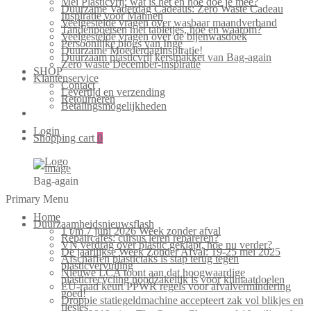
Mei Plasticvrij: wat is het en hoe doe je mee?
Duurzame Vaderdag Cadeaus: Zero Waste Cadeau
Inspiratie voor Mannen
Veelgestelde vragen over wasbaar maandverband
Tandenpoetsen met tabletjes, hoe en waarom?
Veelgestelde vragen over de bijenwasdoek
Persoonlijke blogs van Inge
Duurzame Moederdaginspiratie!
Duurzaam plasticvrij kerstpakket van Bag-again
Zero waste December-inspiratie
SHOP
Klantenservice
Contact
Levertijd en verzending
Retourneren
Betalingsmogelijkheden
Login
Shopping cart
0
Bag-again
Primary Menu
Home
Duurzaamheidsnieuwsflash
1 t/m 7 juni 2026 Week zonder afval
Repaircafés: cursus leren repareren?
VN verdrag over plastic geklapt, hoe nu verder?
De jaarlijkse Week Zonder Afval: 19-25 mei 2025
Afschaffen plastictaks is stap terug tegen
plasticvervuiling
Nieuwe LCA toont aan dat hoogwaardige
plasticrecycling noodzakelijk is voor klimaatdoelen
EU-raad keurt PPWR regels voor afvalvermindering
goed!
Droppie statiegeldmachine accepteert zak vol blikjes en
flesjes