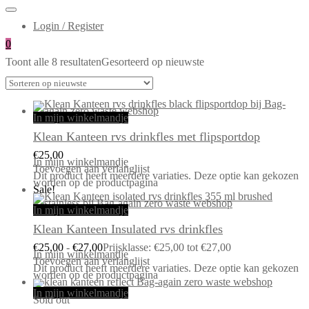
Login / Register
0
Toont alle 8 resultaten
Gesorteerd op nieuwste
In mijn winkelmandje
Klean Kanteen rvs drinkfles met flipsportdop
€
25,00
In mijn winkelmandje
Toevoegen aan verlanglijst
Dit product heeft meerdere variaties. Deze optie kan gekozen
worden op de productpagina
Sale!
In mijn winkelmandje
Klean Kanteen Insulated rvs drinkfles
€
25,00
-
€
27,00
Prijsklasse: €25,00 tot €27,00
In mijn winkelmandje
Toevoegen aan verlanglijst
Dit product heeft meerdere variaties. Deze optie kan gekozen
worden op de productpagina
In mijn winkelmandje
Sold out