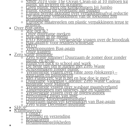
Sinds 2019 viste The Ocean Clean-up al 10 miljoen kg
plastic uit rivieren en oceanen!
Geen plastic meer om komkommers bij Jumbo
Plastic export uit Nederland aan banden
Europa bereikt akkoord over verpakkingsafval reductie
De duurzame verpakkingen van de toekomst zijn
herbruikbaar
Europese maatregelen om plastic verpakkingen terug te
dringen.
Over Bag-again
Wie ben ik?
Onze duurzame merken
Bag-again in de media
FAQ Breadbag – veelgestelde vragen over de broodzak
Bag-again® voor retailers/wholesale
MVO
Verkooppunten Bag-again
Onze klanten
Zero waste inspiratie
Zero waste summer! Duurzaam de zomer door zonder
plastic en afval.
Plasticvrij back to school and work
De beste tips om te starten met Zero Waste
Schoonmaken zonder plastic
Veelgestelde vragen over vaste zeep (blokzeep) –
duurzaam en palmolievrij
Mei Plasticvrij: wat is het en hoe doe je mee?
Duurzame Vaderdag Cadeaus: Zero Waste Cadeau
Inspiratie voor Mannen
Veelgestelde vragen over wasbaar maandverband
Tandenpoetsen met tabletjes, hoe en waarom?
Veelgestelde vragen over de bijenwasdoek
Persoonlijke blogs van Inge
Duurzame Moederdaginspiratie!
Duurzaam plasticvrij kerstpakket van Bag-again
Zero waste December-inspiratie
SHOP
Klantenservice
Contact
Levertijd en verzending
Retourneren
Betalingsmogelijkheden