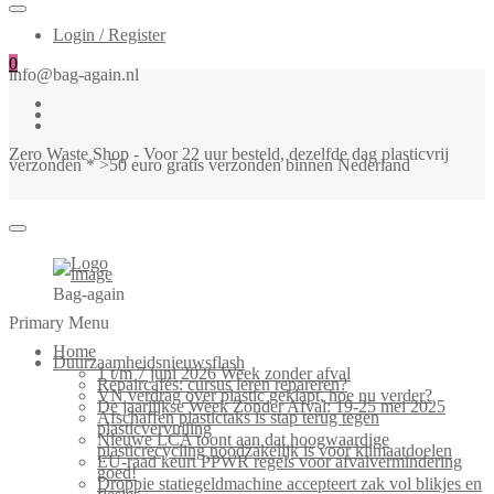
Login / Register
0
info@bag-again.nl
Zero Waste Shop - Voor 22 uur besteld, dezelfde dag plasticvrij
verzonden * >50 euro gratis verzonden binnen Nederland
Bag-again
Primary Menu
Home
Duurzaamheidsnieuwsflash
1 t/m 7 juni 2026 Week zonder afval
Repaircafés: cursus leren repareren?
VN verdrag over plastic geklapt, hoe nu verder?
De jaarlijkse Week Zonder Afval: 19-25 mei 2025
Afschaffen plastictaks is stap terug tegen
plasticvervuiling
Nieuwe LCA toont aan dat hoogwaardige
plasticrecycling noodzakelijk is voor klimaatdoelen
EU-raad keurt PPWR regels voor afvalvermindering
goed!
Droppie statiegeldmachine accepteert zak vol blikjes en