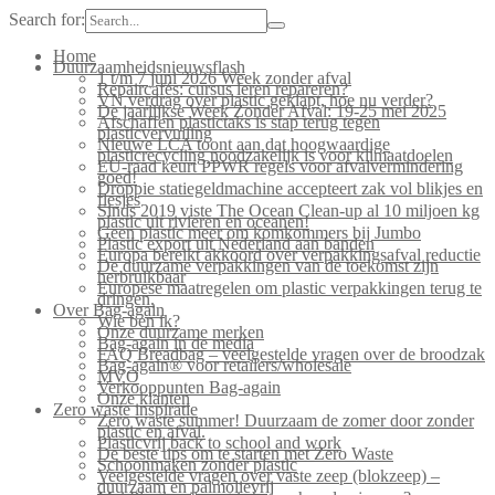
Search for:
Home
Duurzaamheidsnieuwsflash
1 t/m 7 juni 2026 Week zonder afval
Repaircafés: cursus leren repareren?
VN verdrag over plastic geklapt, hoe nu verder?
De jaarlijkse Week Zonder Afval: 19-25 mei 2025
Afschaffen plastictaks is stap terug tegen
plasticvervuiling
Nieuwe LCA toont aan dat hoogwaardige
plasticrecycling noodzakelijk is voor klimaatdoelen
EU-raad keurt PPWR regels voor afvalvermindering
goed!
Droppie statiegeldmachine accepteert zak vol blikjes en
flesjes
Sinds 2019 viste The Ocean Clean-up al 10 miljoen kg
plastic uit rivieren en oceanen!
Geen plastic meer om komkommers bij Jumbo
Plastic export uit Nederland aan banden
Europa bereikt akkoord over verpakkingsafval reductie
De duurzame verpakkingen van de toekomst zijn
herbruikbaar
Europese maatregelen om plastic verpakkingen terug te
dringen.
Over Bag-again
Wie ben ik?
Onze duurzame merken
Bag-again in de media
FAQ Breadbag – veelgestelde vragen over de broodzak
Bag-again® voor retailers/wholesale
MVO
Verkooppunten Bag-again
Onze klanten
Zero waste inspiratie
Zero waste summer! Duurzaam de zomer door zonder
plastic en afval.
Plasticvrij back to school and work
De beste tips om te starten met Zero Waste
Schoonmaken zonder plastic
Veelgestelde vragen over vaste zeep (blokzeep) –
duurzaam en palmolievrij