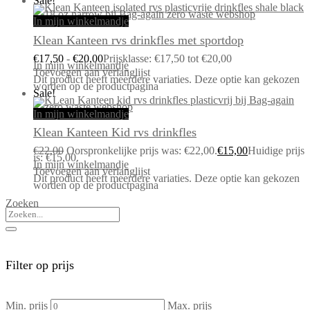
Sale!
In mijn winkelmandje
Klean Kanteen rvs drinkfles met sportdop
€
17,50
-
€
20,00
Prijsklasse: €17,50 tot €20,00
In mijn winkelmandje
Toevoegen aan verlanglijst
Dit product heeft meerdere variaties. Deze optie kan gekozen
worden op de productpagina
Sale!
In mijn winkelmandje
Klean Kanteen Kid rvs drinkfles
€
22,00
Oorspronkelijke prijs was: €22,00.
€
15,00
Huidige prijs
is: €15,00.
In mijn winkelmandje
Toevoegen aan verlanglijst
Dit product heeft meerdere variaties. Deze optie kan gekozen
worden op de productpagina
Zoeken
Filter op prijs
Min. prijs
Max. prijs