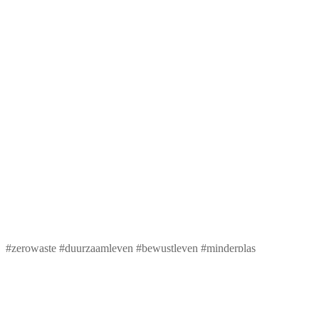
#zerowaste #duurzaamleven #bewustleven #minderplas