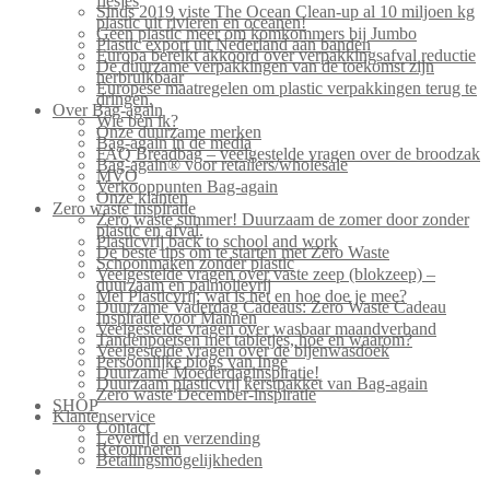
flesjes
Sinds 2019 viste The Ocean Clean-up al 10 miljoen kg
plastic uit rivieren en oceanen!
Geen plastic meer om komkommers bij Jumbo
Plastic export uit Nederland aan banden
Europa bereikt akkoord over verpakkingsafval reductie
De duurzame verpakkingen van de toekomst zijn
herbruikbaar
Europese maatregelen om plastic verpakkingen terug te
dringen.
Over Bag-again
Wie ben ik?
Onze duurzame merken
Bag-again in de media
FAQ Breadbag – veelgestelde vragen over de broodzak
Bag-again® voor retailers/wholesale
MVO
Verkooppunten Bag-again
Onze klanten
Zero waste inspiratie
Zero waste summer! Duurzaam de zomer door zonder
plastic en afval.
Plasticvrij back to school and work
De beste tips om te starten met Zero Waste
Schoonmaken zonder plastic
Veelgestelde vragen over vaste zeep (blokzeep) –
duurzaam en palmolievrij
Mei Plasticvrij: wat is het en hoe doe je mee?
Duurzame Vaderdag Cadeaus: Zero Waste Cadeau
Inspiratie voor Mannen
Veelgestelde vragen over wasbaar maandverband
Tandenpoetsen met tabletjes, hoe en waarom?
Veelgestelde vragen over de bijenwasdoek
Persoonlijke blogs van Inge
Duurzame Moederdaginspiratie!
Duurzaam plasticvrij kerstpakket van Bag-again
Zero waste December-inspiratie
SHOP
Klantenservice
Contact
Levertijd en verzending
Retourneren
Betalingsmogelijkheden