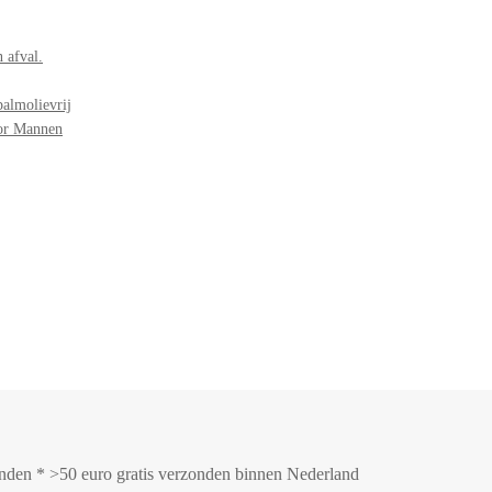
 afval.
palmolievrij
oor Mannen
zonden * >50 euro gratis verzonden binnen Nederland