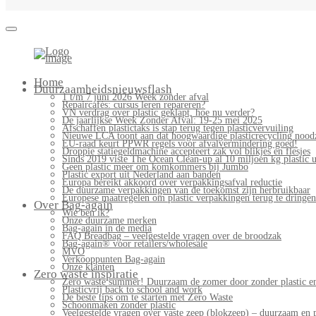
Bag-
again
Primary
Home
Menu
Duurzaamheidsnieuwsflash
1 t/m 7 juni 2026 Week zonder afval
Repaircafés: cursus leren repareren?
VN verdrag over plastic geklapt, hoe nu verder?
De jaarlijkse Week Zonder Afval: 19-25 mei 2025
Afschaffen plastictaks is stap terug tegen plasticvervuiling
Nieuwe LCA toont aan dat hoogwaardige plasticrecycling noodz
EU-raad keurt PPWR regels voor afvalvermindering goed!
Droppie statiegeldmachine accepteert zak vol blikjes en flesjes
Sinds 2019 viste The Ocean Clean-up al 10 miljoen kg plastic u
Geen plastic meer om komkommers bij Jumbo
Plastic export uit Nederland aan banden
Europa bereikt akkoord over verpakkingsafval reductie
De duurzame verpakkingen van de toekomst zijn herbruikbaar
Europese maatregelen om plastic verpakkingen terug te dringen
Over Bag-again
Wie ben ik?
Onze duurzame merken
Bag-again in de media
FAQ Breadbag – veelgestelde vragen over de broodzak
Bag-again® voor retailers/wholesale
MVO
Verkooppunten Bag-again
Onze klanten
Zero waste inspiratie
Zero waste summer! Duurzaam de zomer door zonder plastic en
Plasticvrij back to school and work
De beste tips om te starten met Zero Waste
Schoonmaken zonder plastic
Veelgestelde vragen over vaste zeep (blokzeep) – duurzaam en 