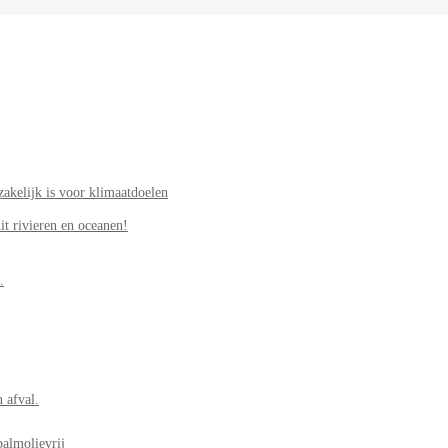
akelijk is voor klimaatdoelen
it rivieren en oceanen!
.
 afval.
palmolievrij