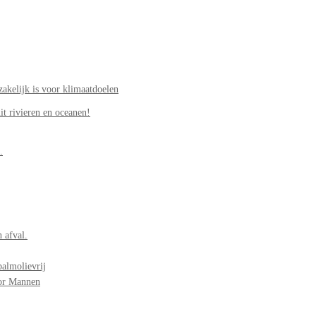
akelijk is voor klimaatdoelen
it rivieren en oceanen!
.
 afval.
palmolievrij
oor Mannen