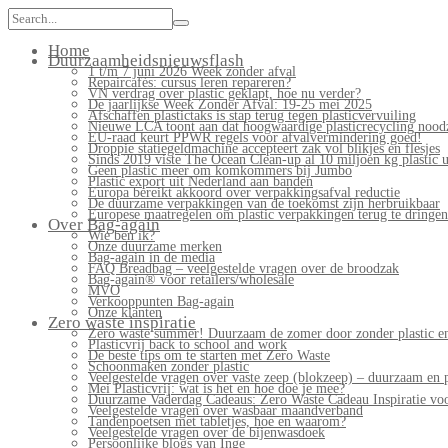
Search
for:
Home
Duurzaamheidsnieuwsflash
1 t/m 7 juni 2026 Week zonder afval
Repaircafés: cursus leren repareren?
VN verdrag over plastic geklapt, hoe nu verder?
De jaarlijkse Week Zonder Afval: 19-25 mei 2025
Afschaffen plastictaks is stap terug tegen plasticvervuiling
Nieuwe LCA toont aan dat hoogwaardige plasticrecycling noodz
EU-raad keurt PPWR regels voor afvalvermindering goed!
Droppie statiegeldmachine accepteert zak vol blikjes en flesjes
Sinds 2019 viste The Ocean Clean-up al 10 miljoen kg plastic u
Geen plastic meer om komkommers bij Jumbo
Plastic export uit Nederland aan banden
Europa bereikt akkoord over verpakkingsafval reductie
De duurzame verpakkingen van de toekomst zijn herbruikbaar
Europese maatregelen om plastic verpakkingen terug te dringen
Over Bag-again
Wie ben ik?
Onze duurzame merken
Bag-again in de media
FAQ Breadbag – veelgestelde vragen over de broodzak
Bag-again® voor retailers/wholesale
MVO
Verkooppunten Bag-again
Onze klanten
Zero waste inspiratie
Zero waste summer! Duurzaam de zomer door zonder plastic en
Plasticvrij back to school and work
De beste tips om te starten met Zero Waste
Schoonmaken zonder plastic
Veelgestelde vragen over vaste zeep (blokzeep) – duurzaam en 
Mei Plasticvrij: wat is het en hoe doe je mee?
Duurzame Vaderdag Cadeaus: Zero Waste Cadeau Inspiratie v
Veelgestelde vragen over wasbaar maandverband
Tandenpoetsen met tabletjes, hoe en waarom?
Veelgestelde vragen over de bijenwasdoek
Persoonlijke blogs van Inge