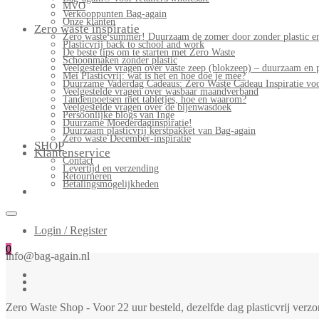
MVO
Verkooppunten Bag-again
Onze klanten
Zero waste inspiratie
Zero waste summer! Duurzaam de zomer door zonder plastic en
Plasticvrij back to school and work
De beste tips om te starten met Zero Waste
Schoonmaken zonder plastic
Veelgestelde vragen over vaste zeep (blokzeep) – duurzaam en 
Mei Plasticvrij: wat is het en hoe doe je mee?
Duurzame Vaderdag Cadeaus: Zero Waste Cadeau Inspiratie v
Veelgestelde vragen over wasbaar maandverband
Tandenpoetsen met tabletjes, hoe en waarom?
Veelgestelde vragen over de bijenwasdoek
Persoonlijke blogs van Inge
Duurzame Moederdaginspiratie!
Duurzaam plasticvrij kerstpakket van Bag-again
Zero waste December-inspiratie
SHOP
Klantenservice
Contact
Levertijd en verzending
Retourneren
Betalingsmogelijkheden
Login / Register
0
info@bag-again.nl
Zero Waste Shop - Voor 22 uur besteld, dezelfde dag plasticvrij ver