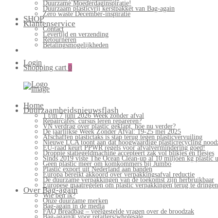
Duurzame Moederdaginspiratie!
Duurzaam plasticvrij kerstpakket van Bag-again
Zero waste December-inspiratie
SHOP
Klantenservice
Contact
Levertijd en verzending
Retourneren
Betalingsmogelijkheden
Login
Shopping cart
0
Bag-
again
Primary
Home
Menu
Duurzaamheidsnieuwsflash
1 t/m 7 juni 2026 Week zonder afval
Repaircafés: cursus leren repareren?
VN verdrag over plastic geklapt, hoe nu verder?
De jaarlijkse Week Zonder Afval: 19-25 mei 2025
Afschaffen plastictaks is stap terug tegen plasticvervuiling
Nieuwe LCA toont aan dat hoogwaardige plasticrecycling noodz
EU-raad keurt PPWR regels voor afvalvermindering goed!
Droppie statiegeldmachine accepteert zak vol blikjes en flesjes
Sinds 2019 viste The Ocean Clean-up al 10 miljoen kg plastic u
Geen plastic meer om komkommers bij Jumbo
Plastic export uit Nederland aan banden
Europa bereikt akkoord over verpakkingsafval reductie
De duurzame verpakkingen van de toekomst zijn herbruikbaar
Europese maatregelen om plastic verpakkingen terug te dringen
Over Bag-again
Wie ben ik?
Onze duurzame merken
Bag-again in de media
FAQ Breadbag – veelgestelde vragen over de broodzak
Bag-again® voor retailers/wholesale