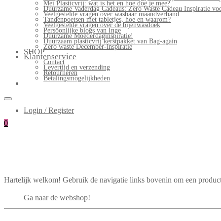
Mei Plasticvrij: wat is het en hoe doe je mee?
Duurzame Vaderdag Cadeaus: Zero Waste Cadeau Inspiratie v
Veelgestelde vragen over wasbaar maandverband
Tandenpoetsen met tabletjes, hoe en waarom?
Veelgestelde vragen over de bijenwasdoek
Persoonlijke blogs van Inge
Duurzame Moederdaginspiratie!
Duurzaam plasticvrij kerstpakket van Bag-again
Zero waste December-inspiratie
SHOP
Klantenservice
Contact
Levertijd en verzending
Retourneren
Betalingsmogelijkheden
Login / Register
0
Hartelijk welkom! Gebruik de navigatie links bovenin om een product
Ga naar de webshop!