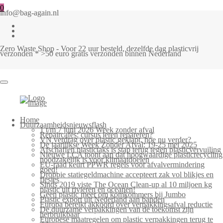
0
info@bag-again.nl
Zero Waste Shop - Voor 22 uur besteld, dezelfde dag plasticvrij
verzonden * >50 euro gratis verzonden binnen Nederland
Home
Duurzaamheidsnieuwsflash
1 t/m 7 juni 2026 Week zonder afval
Repaircafés: cursus leren repareren?
VN verdrag over plastic geklapt, hoe nu verder?
De jaarlijkse Week Zonder Afval: 19-25 mei 2025
Afschaffen plastictaks is stap terug tegen plasticvervuiling
Nieuwe LCA toont aan dat hoogwaardige plasticrecycling
noodzakelijk is voor klimaatdoelen
EU-raad keurt PPWR regels voor afvalvermindering
goed!
Droppie statiegeldmachine accepteert zak vol blikjes en
flesjes
Sinds 2019 viste The Ocean Clean-up al 10 miljoen kg
plastic uit rivieren en oceanen!
Geen plastic meer om komkommers bij Jumbo
Plastic export uit Nederland aan banden
Europa bereikt akkoord over verpakkingsafval reductie
De duurzame verpakkingen van de toekomst zijn
herbruikbaar
Europese maatregelen om plastic verpakkingen terug te