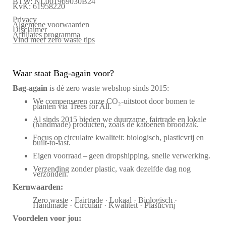
BTW: NL001969030B24
KvK: 61958220
Privacy
Algemene voorwaarden
Disclaimer
Affiliates programma
Vind meer zero waste tips
Waar staat Bag-again voor?
Bag‑again
is dé zero waste webshop sinds 2015:
We compenseren onze CO₂-uitstoot door bomen te
planten via Trees for All.
Al sinds 2015 bieden we duurzame, fairtrade en lokale
(handmade) producten, zoals de katoenen broodzak.
Focus op circulaire kwaliteit: biologisch, plasticvrij en
built-to-last.
Eigen voorraad – geen dropshipping, snelle verwerking.
Verzending zonder plastic, vaak dezelfde dag nog
verzonden.
Kernwaarden:
Zero waste · Fairtrade · Lokaal · Biologisch ·
Handmade · Circulair · Kwaliteit · Plasticvrij
Voordelen voor jou: