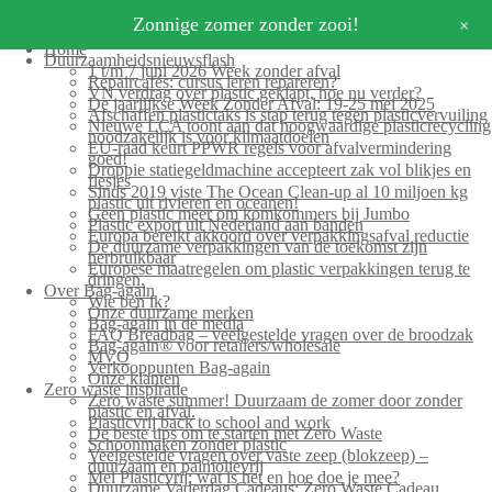
+
Zonnige zomer zonder zooi!
Home
Duurzaamheidsnieuwsflash
1 t/m 7 juni 2026 Week zonder afval
Repaircafés: cursus leren repareren?
VN verdrag over plastic geklapt, hoe nu verder?
De jaarlijkse Week Zonder Afval: 19-25 mei 2025
Afschaffen plastictaks is stap terug tegen plasticvervuiling
Nieuwe LCA toont aan dat hoogwaardige plasticrecycling
noodzakelijk is voor klimaatdoelen
EU-raad keurt PPWR regels voor afvalvermindering
goed!
Droppie statiegeldmachine accepteert zak vol blikjes en
flesjes
Sinds 2019 viste The Ocean Clean-up al 10 miljoen kg
plastic uit rivieren en oceanen!
Geen plastic meer om komkommers bij Jumbo
Plastic export uit Nederland aan banden
Europa bereikt akkoord over verpakkingsafval reductie
De duurzame verpakkingen van de toekomst zijn
herbruikbaar
Europese maatregelen om plastic verpakkingen terug te
dringen.
Over Bag-again
Wie ben ik?
Onze duurzame merken
Bag-again in de media
FAQ Breadbag – veelgestelde vragen over de broodzak
Bag-again® voor retailers/wholesale
MVO
Verkooppunten Bag-again
Onze klanten
Zero waste inspiratie
Zero waste summer! Duurzaam de zomer door zonder
plastic en afval.
Plasticvrij back to school and work
De beste tips om te starten met Zero Waste
Schoonmaken zonder plastic
Veelgestelde vragen over vaste zeep (blokzeep) –
duurzaam en palmolievrij
Mei Plasticvrij: wat is het en hoe doe je mee?
Duurzame Vaderdag Cadeaus: Zero Waste Cadeau