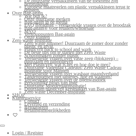
De duurzame verpakkingen van de toekomst zijn
herbruikbaar
Europese maatregelen om plastic verpakkingen terug te
dringen.
Over Bag-again
Wie ben ik?
Onze duurzame merken
Bag-again in de media
FAQ Breadbag – veelgestelde vragen over de broodzak
Bag-again® voor retailers/wholesale
MVO
Verkooppunten Bag-again
Onze klanten
Zero waste inspiratie
Zero waste summer! Duurzaam de zomer door zonder
plastic en afval.
Plasticvrij back to school and work
De beste tips om te starten met Zero Waste
Schoonmaken zonder plastic
Veelgestelde vragen over vaste zeep (blokzeep) –
duurzaam en palmolievrij
Mei Plasticvrij: wat is het en hoe doe je mee?
Duurzame Vaderdag Cadeaus: Zero Waste Cadeau
Inspiratie voor Mannen
Veelgestelde vragen over wasbaar maandverband
Tandenpoetsen met tabletjes, hoe en waarom?
Veelgestelde vragen over de bijenwasdoek
Persoonlijke blogs van Inge
Duurzame Moederdaginspiratie!
Duurzaam plasticvrij kerstpakket van Bag-again
Zero waste December-inspiratie
SHOP
Klantenservice
Contact
Levertijd en verzending
Retourneren
Betalingsmogelijkheden
Login / Register