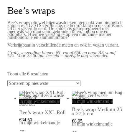
Bee’s wraps
Bee’s wraps oftewel bijenwasdoeken, gemaakt van biologisch
katoen met GOTS certificatie, de bedrukking op de stof is ook
GOTS gecertificeerd. De katoen is geïmpregneerd met
bijenwas van duurzaam gehouden bijen, jojoba olie en
boomhars. Hiermee vervang je op een duurzame manier
huishoudfolie en aluminiumfolie.
Verkrijgbaar in verschillende maten en ook in vegan variant.
Gratis verzending binnen NL vanaf €50 en naar BE vanaf
€75. Voor 22.00 uur besteld = dezelfde dag verzonden.
Toont alle 6 resultaten
In mijn winkelmandje
In mijn winkelmandje
Sold out
Bee’s wrap Medium 25
Bee’s wrap XXL Roll
x 27,5 cm
€
34,50
€
8,95
In mijn winkelmandje
In mijn winkelmandje