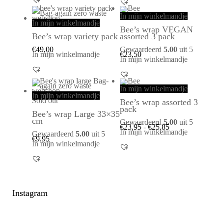
In mijn winkelmandje
In mijn winkelmandje
Bee’s wrap VEGAN
Bee’s wrap variety pack
assorted 3 pack
€
49,00
Gewaardeerd
5.00
uit 5
In mijn winkelmandje
€
23,50
In mijn winkelmandje
In mijn winkelmandje
In mijn winkelmandje
Sold out
Bee’s wrap assorted 3
pack
Bee’s wrap Large 33×35
cm
Gewaardeerd
5.00
uit 5
€
23,95
-
€
25,85
In mijn winkelmandje
Gewaardeerd
5.00
uit 5
€
9,95
In mijn winkelmandje
Instagram