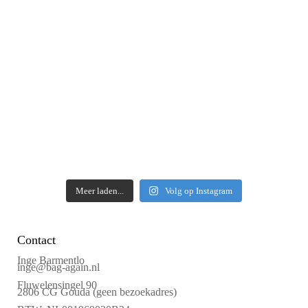
Meer laden...
Volg op Instagram
Contact
Inge Barmentlo
inge@bag-again.nl
Fluwelensingel 90
2806 CG Gouda (geen bezoekadres)