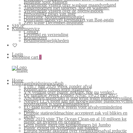
Inspiratie voor Mannen
Veelgestelde vragen over wasbaar maandverband
Tandenpoetsen met tabletjes, hoe en waarom?
Veelgestelde vragen over de bijenwasdoek
Persoonlijke blogs van Inge
Duurzame Moederdaginspiratie!
Duurzaam plasticvrij kerstpakket van Bag-again
Zero waste December-inspiratie
SHOP
Klantenservice
Contact
Levertijd en verzending
Retourneren
Betalingsmogelijkheden
Login
Shopping cart
0
Home
Duurzaamheidsnieuwsflash
1 t/m 7 juni 2026 Week zonder afval
Repaircafés: cursus leren repareren?
VN verdrag over plastic geklapt, hoe nu verder?
De jaarlijkse Week Zonder Afval: 19-25 mei 2025
Afschaffen plastictaks is stap terug tegen plasticvervuiling
Nieuwe LCA toont aan dat hoogwaardige plasticrecycling
noodzakelijk is voor klimaatdoelen
EU-raad keurt PPWR regels voor afvalvermindering
goed!
Droppie statiegeldmachine accepteert zak vol blikjes en
flesjes
Sinds 2019 viste The Ocean Clean-up al 10 miljoen kg
plastic uit rivieren en oceanen!
Geen plastic meer om komkommers bij Jumbo
Plastic export uit Nederland aan banden
Europa bereikt akkoord over verpakkingsafval reductie