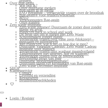
dringen.
Over Bag-again
Wie ben ik?
Onze duurzame merken
Bag-again in de media
FAQ Breadbag – veelgestelde vragen over de broodzak
Bag-again® voor retailers/wholesale
MVO
Verkooppunten Bag-again
Onze klanten
Zero waste inspiratie
Zero waste summer! Duurzaam de zomer door zonder
plastic en afval.
Plasticvrij back to school and work
De beste tips om te starten met Zero Waste
Schoonmaken zonder plastic
Veelgestelde vragen over vaste zeep (blokzeep) –
duurzaam en palmolievrij
Mei Plasticvrij: wat is het en hoe doe je mee?
Duurzame Vaderdag Cadeaus: Zero Waste Cadeau
Inspiratie voor Mannen
Veelgestelde vragen over wasbaar maandverband
Tandenpoetsen met tabletjes, hoe en waarom?
Veelgestelde vragen over de bijenwasdoek
Persoonlijke blogs van Inge
Duurzame Moederdaginspiratie!
Duurzaam plasticvrij kerstpakket van Bag-again
Zero waste December-inspiratie
SHOP
Klantenservice
Contact
Levertijd en verzending
Retourneren
Betalingsmogelijkheden
Login / Register
0