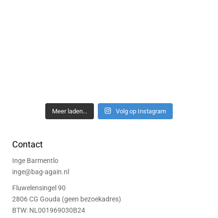
Meer laden...
Volg op Instagram
Contact
Inge Barmentlo
inge@bag-again.nl
Fluwelensingel 90
2806 CG Gouda (geen bezoekadres)
BTW: NL001969030B24