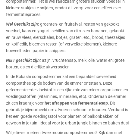
compostemmer. Het is wel raadzaam grotere stukken voedsel in
kleinere stukjes te snijden, omdat dit zorgt voor een effectiever
fermentatieproces.
Wel Geschikt zijn:
groenten- en fruitafval, resten van gekookt
voedsel, kaas en yogurt, schillen van citrus en bananen, gekookt
en rauw vlees, eierschalen, botjes, graten, etc., brood, theezakjes
en koffiedik, bloemen resten (of verwelkte bloemen), kleinere
hoeveelheden papier in snippers.
NIET geschikt zijn:
azijn, vruchtensap, melk, olie, water en: grote
botten, as en dierlijke uitwerpselen
In de Bokashi compostemmer zal een bepaalde hoeveelheid
compostthee op de bodem van de emmer ontstaan. Deze
gefermenteerde vloeistof is een rijke mix van micro-organismen en
voedingsstoffen (vitamines, mineralen, etc). Onderaan de emmer
zit een kraantje voor
het aftappen van fermentatiesap
. Dit
gebruik je bijvoorbeeld om afvoeren schoon te houden. Verdund is
het een goede voedingsstof voor planten of balkonbakken of
gewoon in je tuin. Ideaal voor je urban jungle binnen en buiten dus!
Wil je liever meteen twee mooie compostemmers? Kijk dan snel