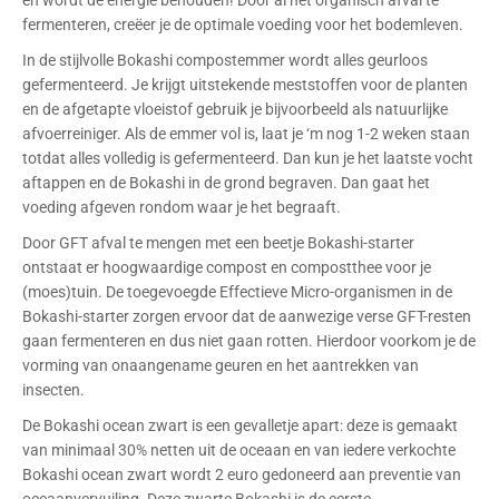
en wordt de energie behouden! Door al het organisch afval te
fermenteren, creëer je de optimale voeding voor het bodemleven.
In de stijlvolle Bokashi compostemmer wordt alles geurloos
gefermenteerd. Je krijgt uitstekende meststoffen voor de planten
en de afgetapte vloeistof gebruik je bijvoorbeeld als natuurlijke
afvoerreiniger. Als de emmer vol is, laat je ‘m nog 1-2 weken staan
totdat alles volledig is gefermenteerd. Dan kun je het laatste vocht
aftappen en de Bokashi in de grond begraven. Dan gaat het
voeding afgeven rondom waar je het begraaft.
Door GFT afval te mengen met een beetje Bokashi-starter
ontstaat er hoogwaardige compost en compostthee voor je
(moes)tuin. De toegevoegde Effectieve Micro-organismen in de
Bokashi-starter zorgen ervoor dat de aanwezige verse GFT-resten
gaan fermenteren en dus niet gaan rotten. Hierdoor voorkom je de
vorming van onaangename geuren en het aantrekken van
insecten.
De Bokashi ocean zwart is een gevalletje apart: deze is gemaakt
van minimaal 30% netten uit de oceaan en van iedere verkochte
Bokashi ocean zwart wordt 2 euro gedoneerd aan preventie van