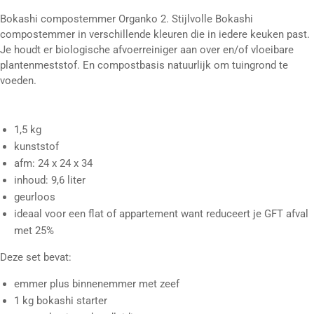
Bokashi compostemmer Organko 2. Stijlvolle Bokashi
compostemmer in verschillende kleuren die in iedere keuken past.
Je houdt er biologische afvoerreiniger aan over en/of vloeibare
plantenmeststof. En compostbasis natuurlijk om tuingrond te
voeden.
1,5 kg
kunststof
afm: 24 x 24 x 34
inhoud: 9,6 liter
geurloos
ideaal voor een flat of appartement want reduceert je GFT afval
met 25%
Deze set bevat:
emmer plus binnenemmer met zeef
1 kg bokashi starter