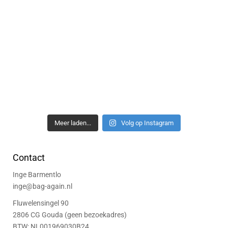
Meer laden...
Volg op Instagram
Contact
Inge Barmentlo
inge@bag-again.nl
Fluwelensingel 90
2806 CG Gouda (geen bezoekadres)
BTW: NL001969030B24