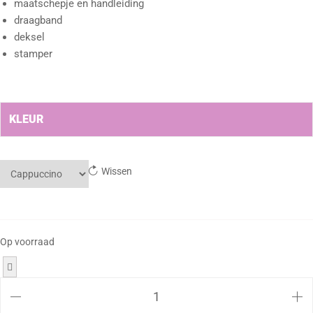
maatschepje en handleiding
draagband
deksel
stamper
KLEUR
Wissen
Op voorraad