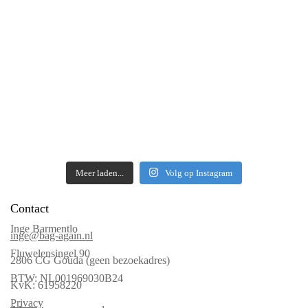
Meer laden...
Volg op Instagram
Contact
Inge Barmentlo
inge@bag-again.nl
Fluwelensingel 90
2806 CG Gouda (geen bezoekadres)
BTW: NL001969030B24
KvK: 61958220
Privacy