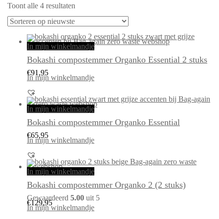
Gesorteerd
Toont alle 4 resultaten
op
nieuwste
In mijn winkelmandje
Bokashi compostemmer Organko Essential 2 stuks
€
91,95
In mijn winkelmandje
Dit
product
heeft
In mijn winkelmandje
meerdere
variaties.
Bokashi compostemmer Organko Essential
Deze
optie
kan
€
65,95
gekozen
In mijn winkelmandje
worden
op
de
productpagina
Dit
product
heeft
In mijn winkelmandje
meerdere
variaties.
Bokashi compostemmer Organko 2 (2 stuks)
Deze
optie
kan
Gewaardeerd
5.00
uit 5
gekozen
€
129,95
worden
In mijn winkelmandje
op
de