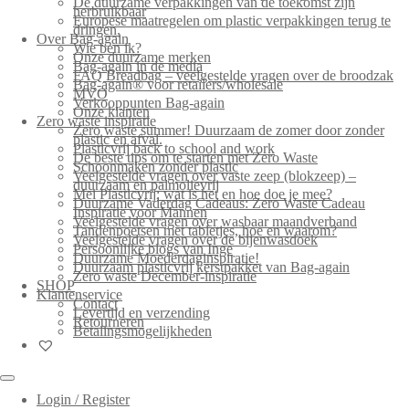
De duurzame verpakkingen van de toekomst zijn
herbruikbaar
Europese maatregelen om plastic verpakkingen terug te
dringen.
Over Bag-again
Wie ben ik?
Onze duurzame merken
Bag-again in de media
FAQ Breadbag – veelgestelde vragen over de broodzak
Bag-again® voor retailers/wholesale
MVO
Verkooppunten Bag-again
Onze klanten
Zero waste inspiratie
Zero waste summer! Duurzaam de zomer door zonder
plastic en afval.
Plasticvrij back to school and work
De beste tips om te starten met Zero Waste
Schoonmaken zonder plastic
Veelgestelde vragen over vaste zeep (blokzeep) –
duurzaam en palmolievrij
Mei Plasticvrij: wat is het en hoe doe je mee?
Duurzame Vaderdag Cadeaus: Zero Waste Cadeau
Inspiratie voor Mannen
Veelgestelde vragen over wasbaar maandverband
Tandenpoetsen met tabletjes, hoe en waarom?
Veelgestelde vragen over de bijenwasdoek
Persoonlijke blogs van Inge
Duurzame Moederdaginspiratie!
Duurzaam plasticvrij kerstpakket van Bag-again
Zero waste December-inspiratie
SHOP
Klantenservice
Contact
Levertijd en verzending
Retourneren
Betalingsmogelijkheden
Login / Register