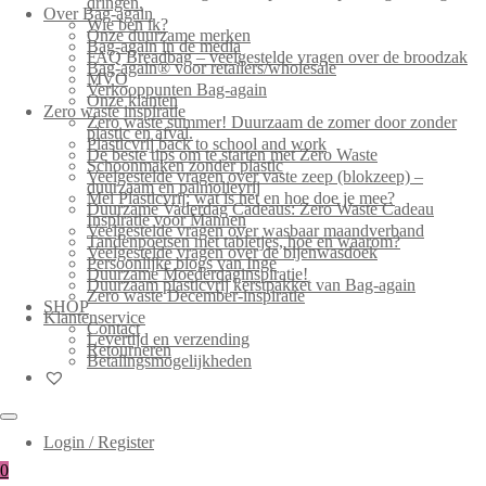
dringen.
Over Bag-again
Wie ben ik?
Onze duurzame merken
Bag-again in de media
FAQ Breadbag – veelgestelde vragen over de broodzak
Bag-again® voor retailers/wholesale
MVO
Verkooppunten Bag-again
Onze klanten
Zero waste inspiratie
Zero waste summer! Duurzaam de zomer door zonder
plastic en afval.
Plasticvrij back to school and work
De beste tips om te starten met Zero Waste
Schoonmaken zonder plastic
Veelgestelde vragen over vaste zeep (blokzeep) –
duurzaam en palmolievrij
Mei Plasticvrij: wat is het en hoe doe je mee?
Duurzame Vaderdag Cadeaus: Zero Waste Cadeau
Inspiratie voor Mannen
Veelgestelde vragen over wasbaar maandverband
Tandenpoetsen met tabletjes, hoe en waarom?
Veelgestelde vragen over de bijenwasdoek
Persoonlijke blogs van Inge
Duurzame Moederdaginspiratie!
Duurzaam plasticvrij kerstpakket van Bag-again
Zero waste December-inspiratie
SHOP
Klantenservice
Contact
Levertijd en verzending
Retourneren
Betalingsmogelijkheden
Login / Register
0