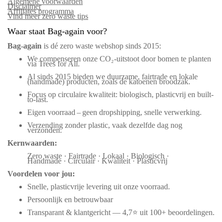
Algemene voorwaarden
Disclaimer
Affiliates programma
Vind meer zero waste tips
Waar staat Bag-again voor?
Bag‑again
is dé zero waste webshop sinds 2015:
We compenseren onze CO₂-uitstoot door bomen te planten
via Trees for All.
Al sinds 2015 bieden we duurzame, fairtrade en lokale
(handmade) producten, zoals de katoenen broodzak.
Focus op circulaire kwaliteit: biologisch, plasticvrij en built-
to-last.
Eigen voorraad – geen dropshipping, snelle verwerking.
Verzending zonder plastic, vaak dezelfde dag nog
verzonden.
Kernwaarden:
Zero waste · Fairtrade · Lokaal · Biologisch ·
Handmade · Circulair · Kwaliteit · Plasticvrij
Voordelen voor jou:
Snelle, plasticvrije levering uit onze voorraad.
Persoonlijk en betrouwbaar
Transparant & klantgericht — 4,7⭐ uit 100+ beoordelingen.