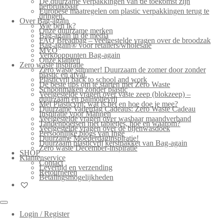
De duurzame verpakkingen van de toekomst zijn
herbruikbaar
Europese maatregelen om plastic verpakkingen terug te
dringen.
Over Bag-again
Wie ben ik?
Onze duurzame merken
Bag-again in de media
FAQ Breadbag – veelgestelde vragen over de broodzak
Bag-again® voor retailers/wholesale
MVO
Verkooppunten Bag-again
Onze klanten
Zero waste inspiratie
Zero waste summer! Duurzaam de zomer door zonder
plastic en afval.
Plasticvrij back to school and work
De beste tips om te starten met Zero Waste
Schoonmaken zonder plastic
Veelgestelde vragen over vaste zeep (blokzeep) –
duurzaam en palmolievrij
Mei Plasticvrij: wat is het en hoe doe je mee?
Duurzame Vaderdag Cadeaus: Zero Waste Cadeau
Inspiratie voor Mannen
Veelgestelde vragen over wasbaar maandverband
Tandenpoetsen met tabletjes, hoe en waarom?
Veelgestelde vragen over de bijenwasdoek
Persoonlijke blogs van Inge
Duurzame Moederdaginspiratie!
Duurzaam plasticvrij kerstpakket van Bag-again
Zero waste December-inspiratie
SHOP
Klantenservice
Contact
Levertijd en verzending
Retourneren
Betalingsmogelijkheden
Login / Register