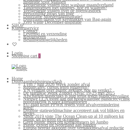
Inspiratie voor Mannen
Veelgestelde vragen over wasbaar maandverband
Tandenpoetsen met tabletjes, hoe en waarom?
Veelgestelde vragen over de bijenwasdoek
Persoonlijke blogs van Inge
Duurzame Moederdaginspiratie!
Duurzaam plasticvrij kerstpakket van Bag-again
Zero waste December-inspiratie
SHOP
Klantenservice
Contact
Levertijd en verzending
Retourneren
Betalingsmogelijkheden
Login
Shopping cart
0
Home
Duurzaamheidsnieuwsflash
1 t/m 7 juni 2026 Week zonder afval
Repaircafés: cursus leren repareren?
VN verdrag over plastic geklapt, hoe nu verder?
De jaarlijkse Week Zonder Afval: 19-25 mei 2025
Afschaffen plastictaks is stap terug tegen plasticvervuiling
Nieuwe LCA toont aan dat hoogwaardige plasticrecycling
noodzakelijk is voor klimaatdoelen
EU-raad keurt PPWR regels voor afvalvermindering
goed!
Droppie statiegeldmachine accepteert zak vol blikjes en
flesjes
Sinds 2019 viste The Ocean Clean-up al 10 miljoen kg
plastic uit rivieren en oceanen!
Geen plastic meer om komkommers bij Jumbo
Plastic export uit Nederland aan banden
Europa bereikt akkoord over verpakkingsafval reductie