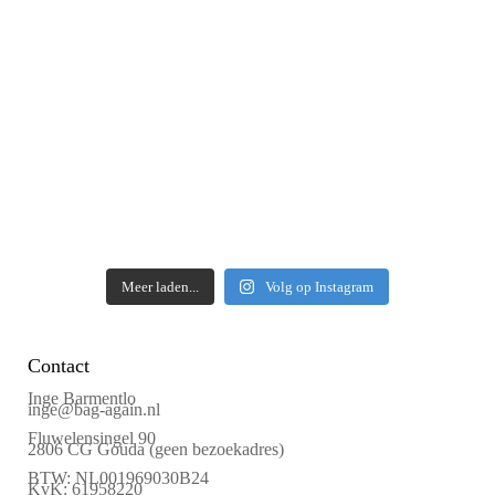
Meer laden...
Volg op Instagram
Contact
Inge Barmentlo
inge@bag-again.nl
Fluwelensingel 90
2806 CG Gouda (geen bezoekadres)
BTW: NL001969030B24
KvK: 61958220