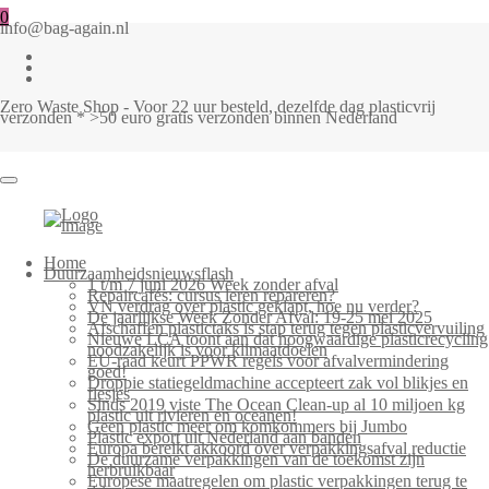
0
info@bag-again.nl
Zero Waste Shop - Voor 22 uur besteld, dezelfde dag plasticvrij
verzonden * >50 euro gratis verzonden binnen Nederland
Home
Duurzaamheidsnieuwsflash
1 t/m 7 juni 2026 Week zonder afval
Repaircafés: cursus leren repareren?
VN verdrag over plastic geklapt, hoe nu verder?
De jaarlijkse Week Zonder Afval: 19-25 mei 2025
Afschaffen plastictaks is stap terug tegen plasticvervuiling
Nieuwe LCA toont aan dat hoogwaardige plasticrecycling
noodzakelijk is voor klimaatdoelen
EU-raad keurt PPWR regels voor afvalvermindering
goed!
Droppie statiegeldmachine accepteert zak vol blikjes en
flesjes
Sinds 2019 viste The Ocean Clean-up al 10 miljoen kg
plastic uit rivieren en oceanen!
Geen plastic meer om komkommers bij Jumbo
Plastic export uit Nederland aan banden
Europa bereikt akkoord over verpakkingsafval reductie
De duurzame verpakkingen van de toekomst zijn
herbruikbaar
Europese maatregelen om plastic verpakkingen terug te