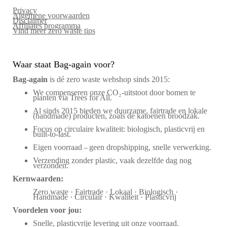
Privacy
Algemene voorwaarden
Disclaimer
Affiliates programma
Vind meer zero waste tips
Waar staat Bag-again voor?
Bag‑again
is dé zero waste webshop sinds 2015:
We compenseren onze CO₂-uitstoot door bomen te
planten via Trees for All.
Al sinds 2015 bieden we duurzame, fairtrade en lokale
(handmade) producten, zoals de katoenen broodzak.
Focus op circulaire kwaliteit: biologisch, plasticvrij en
built-to-last.
Eigen voorraad – geen dropshipping, snelle verwerking.
Verzending zonder plastic, vaak dezelfde dag nog
verzonden.
Kernwaarden:
Zero waste · Fairtrade · Lokaal · Biologisch ·
Handmade · Circulair · Kwaliteit · Plasticvrij
Voordelen voor jou:
Snelle, plasticvrije levering uit onze voorraad.