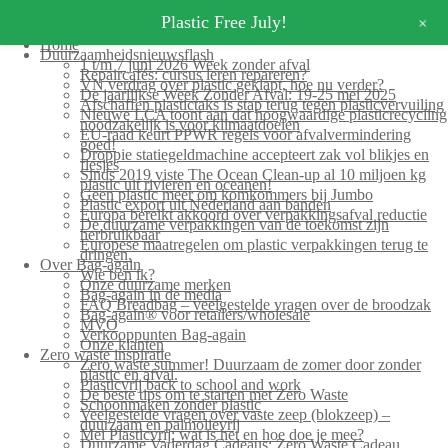
+
Plastic Free July!
Home
Duurzaamheidsnieuwsflash
1 t/m 7 juni 2026 Week zonder afval
Repaircafés: cursus leren repareren?
VN verdrag over plastic geklapt, hoe nu verder?
De jaarlijkse Week Zonder Afval: 19-25 mei 2025
Afschaffen plastictaks is stap terug tegen plasticvervuiling
Nieuwe LCA toont aan dat hoogwaardige plasticrecycling
noodzakelijk is voor klimaatdoelen
EU-raad keurt PPWR regels voor afvalvermindering
goed!
Droppie statiegeldmachine accepteert zak vol blikjes en
flesjes
Sinds 2019 viste The Ocean Clean-up al 10 miljoen kg
plastic uit rivieren en oceanen!
Geen plastic meer om komkommers bij Jumbo
Plastic export uit Nederland aan banden
Europa bereikt akkoord over verpakkingsafval reductie
De duurzame verpakkingen van de toekomst zijn
herbruikbaar
Europese maatregelen om plastic verpakkingen terug te
dringen.
Over Bag-again
Wie ben ik?
Onze duurzame merken
Bag-again in de media
FAQ Breadbag – veelgestelde vragen over de broodzak
Bag-again® voor retailers/wholesale
MVO
Verkooppunten Bag-again
Onze klanten
Zero waste inspiratie
Zero waste summer! Duurzaam de zomer door zonder
plastic en afval.
Plasticvrij back to school and work
De beste tips om te starten met Zero Waste
Schoonmaken zonder plastic
Veelgestelde vragen over vaste zeep (blokzeep) –
duurzaam en palmolievrij
Mei Plasticvrij: wat is het en hoe doe je mee?
Duurzame Vaderdag Cadeaus: Zero Waste Cadeau