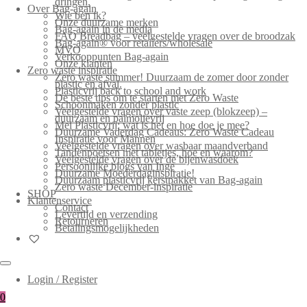
dringen.
Over Bag-again
Wie ben ik?
Onze duurzame merken
Bag-again in de media
FAQ Breadbag – veelgestelde vragen over de broodzak
Bag-again® voor retailers/wholesale
MVO
Verkooppunten Bag-again
Onze klanten
Zero waste inspiratie
Zero waste summer! Duurzaam de zomer door zonder
plastic en afval.
Plasticvrij back to school and work
De beste tips om te starten met Zero Waste
Schoonmaken zonder plastic
Veelgestelde vragen over vaste zeep (blokzeep) –
duurzaam en palmolievrij
Mei Plasticvrij: wat is het en hoe doe je mee?
Duurzame Vaderdag Cadeaus: Zero Waste Cadeau
Inspiratie voor Mannen
Veelgestelde vragen over wasbaar maandverband
Tandenpoetsen met tabletjes, hoe en waarom?
Veelgestelde vragen over de bijenwasdoek
Persoonlijke blogs van Inge
Duurzame Moederdaginspiratie!
Duurzaam plasticvrij kerstpakket van Bag-again
Zero waste December-inspiratie
SHOP
Klantenservice
Contact
Levertijd en verzending
Retourneren
Betalingsmogelijkheden
Login / Register
0