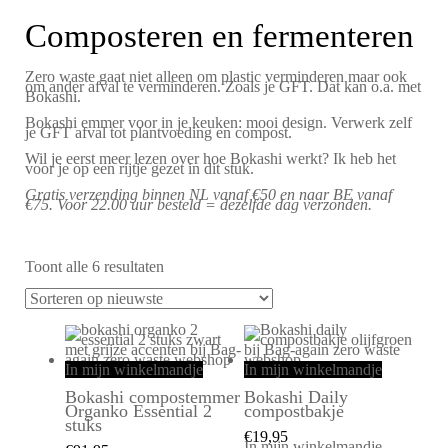
Composteren en fermenteren
Zero waste gaat niet alleen om plastic verminderen maar ook
om ander afval te verminderen. Zoals je GFT. Dat kan o.a. met
Bokashi.
Bokashi emmer voor in je keuken: mooi design. Verwerk zelf
je GFT afval tot plantvoeding en compost.
Wil je eerst meer lezen over hoe Bokashi werkt? Ik heb het
voor je op een rijtje gezet in
dit stuk
.
Gratis verzending binnen NL vanaf €50 en naar BE vanaf
€75. Voor 22.00 uur besteld = dezelfde dag verzonden.
Toont alle 6 resultaten
In mijn winkelmandje
In mijn winkelmandje
Bokashi compostemmer
Bokashi Daily
Organko Essential 2
compostbakje
stuks
€
19,95
In mijn winkelmandje