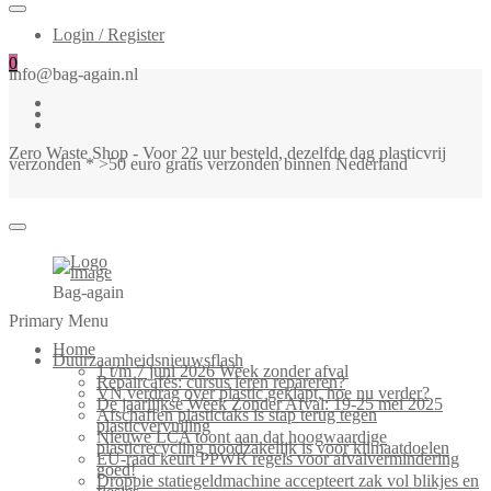
Login / Register
0
info@bag-again.nl
Zero Waste Shop - Voor 22 uur besteld, dezelfde dag plasticvrij
verzonden * >50 euro gratis verzonden binnen Nederland
Bag-again
Primary Menu
Home
Duurzaamheidsnieuwsflash
1 t/m 7 juni 2026 Week zonder afval
Repaircafés: cursus leren repareren?
VN verdrag over plastic geklapt, hoe nu verder?
De jaarlijkse Week Zonder Afval: 19-25 mei 2025
Afschaffen plastictaks is stap terug tegen
plasticvervuiling
Nieuwe LCA toont aan dat hoogwaardige
plasticrecycling noodzakelijk is voor klimaatdoelen
EU-raad keurt PPWR regels voor afvalvermindering
goed!
Droppie statiegeldmachine accepteert zak vol blikjes en