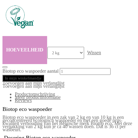
HOEVEELHEID
Wissen
Biotop eco waspoeder aantal
In mijn winkelmandje
Toevoegen aan mijn verlanglijst
Toevoegen aan mijn verlanglijst
Productomschrijving
Meer productinformatie
Reviews
Biotop eco waspoeder
Biotop eco waspoeder in een zak van 2 kg en van 10 kg is een
geconcentreerd ecologisch waspoeder en met een goede prijs-
kwaliteit verhouding van het Belgische merk Biotop eco. Met deze
verpakking van 2 kg kun je ca 40 wassen doen. Dat is 36 ct per
wasbeurt.
Dosering Biotop eco waspoeder