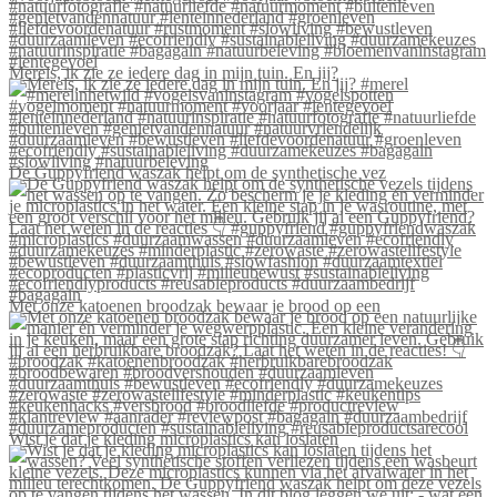
Merels, ik zie ze iedere dag in mijn tuin. En jij?
De Guppyfriend waszak helpt om de synthetische vez
Met onze katoenen broodzak bewaar je brood op een
Wist je dat je kleding microplastics kan loslaten