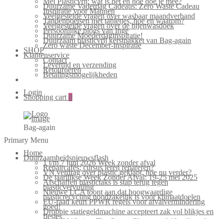
Mei Plasticvrij: wat is het en hoe doe je mee?
Duurzame Vaderdag Cadeaus: Zero Waste Cadeau
Inspiratie voor Mannen
Veelgestelde vragen over wasbaar maandverband
Tandenpoetsen met tabletjes, hoe en waarom?
Veelgestelde vragen over de bijenwasdoek
Persoonlijke blogs van Inge
Duurzame Moederdaginspiratie!
Duurzaam plasticvrij kerstpakket van Bag-again
Zero waste December-inspiratie
SHOP
Klantenservice
Contact
Levertijd en verzending
Retourneren
Betalingsmogelijkheden
Login
Shopping cart
0
Bag-again
Primary Menu
Home
Duurzaamheidsnieuwsflash
1 t/m 7 juni 2026 Week zonder afval
Repaircafés: cursus leren repareren?
VN verdrag over plastic geklapt, hoe nu verder?
De jaarlijkse Week Zonder Afval: 19-25 mei 2025
Afschaffen plastictaks is stap terug tegen
plasticvervuiling
Nieuwe LCA toont aan dat hoogwaardige
plasticrecycling noodzakelijk is voor klimaatdoelen
EU-raad keurt PPWR regels voor afvalvermindering
goed!
Droppie statiegeldmachine accepteert zak vol blikjes en
flesjes