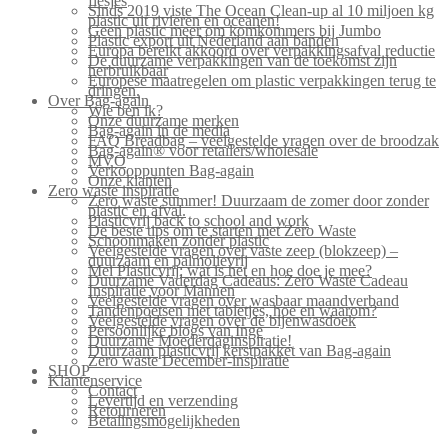
flesjes
Sinds 2019 viste The Ocean Clean-up al 10 miljoen kg
plastic uit rivieren en oceanen!
Geen plastic meer om komkommers bij Jumbo
Plastic export uit Nederland aan banden
Europa bereikt akkoord over verpakkingsafval reductie
De duurzame verpakkingen van de toekomst zijn
herbruikbaar
Europese maatregelen om plastic verpakkingen terug te
dringen.
Over Bag-again
Wie ben ik?
Onze duurzame merken
Bag-again in de media
FAQ Breadbag – veelgestelde vragen over de broodzak
Bag-again® voor retailers/wholesale
MVO
Verkooppunten Bag-again
Onze klanten
Zero waste inspiratie
Zero waste summer! Duurzaam de zomer door zonder
plastic en afval.
Plasticvrij back to school and work
De beste tips om te starten met Zero Waste
Schoonmaken zonder plastic
Veelgestelde vragen over vaste zeep (blokzeep) –
duurzaam en palmolievrij
Mei Plasticvrij: wat is het en hoe doe je mee?
Duurzame Vaderdag Cadeaus: Zero Waste Cadeau
Inspiratie voor Mannen
Veelgestelde vragen over wasbaar maandverband
Tandenpoetsen met tabletjes, hoe en waarom?
Veelgestelde vragen over de bijenwasdoek
Persoonlijke blogs van Inge
Duurzame Moederdaginspiratie!
Duurzaam plasticvrij kerstpakket van Bag-again
Zero waste December-inspiratie
SHOP
Klantenservice
Contact
Levertijd en verzending
Retourneren
Betalingsmogelijkheden