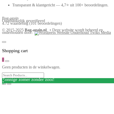
Transparant & klantgericht — 4,7⭐ uit 100+ beoordelingen.
Bag-again
Onafhankelijk geverifieerd
4.72 waardering
(101 beoordelingen)
© 2015-2025
Bag-again.nl
• Deze website wordt beheerd en
onderhouden door:
Shopping cart
0
Geen producten in de winkelwagen.
Zonnige zomer zonder zooi!
+