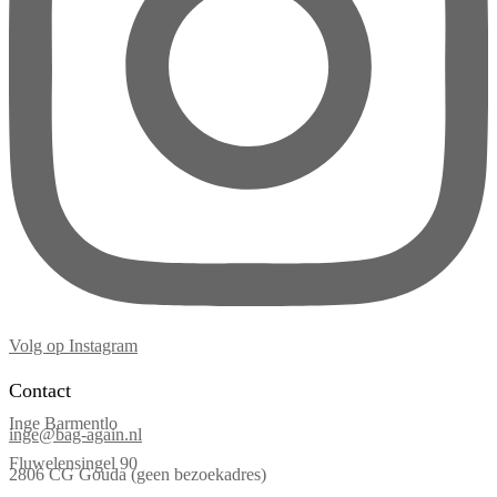
Volg op Instagram
Contact
Inge Barmentlo
inge@bag-again.nl
Fluwelensingel 90
2806 CG Gouda (geen bezoekadres)