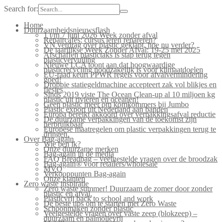
Search for:
Home
Duurzaamheidsnieuwsflash
1 t/m 7 juni 2026 Week zonder afval
Repaircafés: cursus leren repareren?
VN verdrag over plastic geklapt, hoe nu verder?
De jaarlijkse Week Zonder Afval: 19-25 mei 2025
Afschaffen plastictaks is stap terug tegen
plasticvervuiling
Nieuwe LCA toont aan dat hoogwaardige
plasticrecycling noodzakelijk is voor klimaatdoelen
EU-raad keurt PPWR regels voor afvalvermindering
goed!
Droppie statiegeldmachine accepteert zak vol blikjes en
flesjes
Sinds 2019 viste The Ocean Clean-up al 10 miljoen kg
plastic uit rivieren en oceanen!
Geen plastic meer om komkommers bij Jumbo
Plastic export uit Nederland aan banden
Europa bereikt akkoord over verpakkingsafval reductie
De duurzame verpakkingen van de toekomst zijn
herbruikbaar
Europese maatregelen om plastic verpakkingen terug te
dringen.
Over Bag-again
Wie ben ik?
Onze duurzame merken
Bag-again in de media
FAQ Breadbag – veelgestelde vragen over de broodzak
Bag-again® voor retailers/wholesale
MVO
Verkooppunten Bag-again
Onze klanten
Zero waste inspiratie
Zero waste summer! Duurzaam de zomer door zonder
plastic en afval.
Plasticvrij back to school and work
De beste tips om te starten met Zero Waste
Schoonmaken zonder plastic
Veelgestelde vragen over vaste zeep (blokzeep) –
duurzaam en palmolievrij