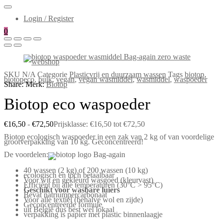
Login / Register
0
SKU
N/A
Categorie
Plasticvrij en duurzaam wassen
Tags
biotop
,
biotopeco
,
bulk
,
vegan
,
vegan wasmiddel
,
wasmiddel
,
waspoeder
Share:
Merk:
Biotop
Biotop eco waspoeder
€
16,50
-
€
72,50
Prijsklasse: €16,50 tot €72,50
Biotop ecologisch waspoeder in een zak van 2 kg of van voordelige
grootverpakking van 10 kg. Geconcentreerd!
De voordelen:
40 wassen (2 kg) of 200 wassen (10 kg)
ecologisch en toch betaalbaar
Voor wit en gekleurd wasgoed (kleurvast)
Efficiënt bij alle temperaturen (30°C > 95°C)
Geschikt voor wasbare luiers
Bevat natriumpercarbonaat
Voor alle textiel (behalve wol en zijde)
Geconcentreerde formule
uit België dus best wel lokaal
verpakking is papier met plastic binnenlaagje