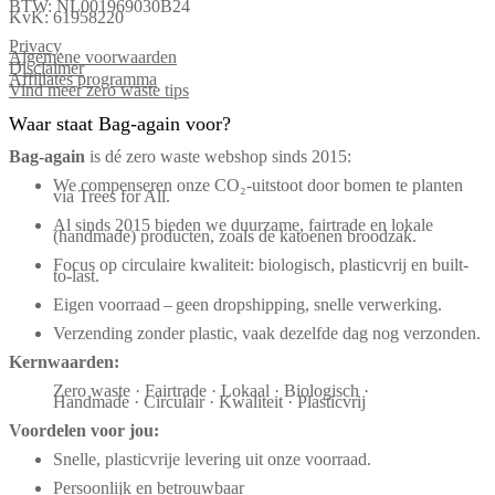
BTW: NL001969030B24
KvK: 61958220
Privacy
Algemene voorwaarden
Disclaimer
Affiliates programma
Vind meer zero waste tips
Waar staat Bag-again voor?
Bag‑again
is dé zero waste webshop sinds 2015:
We compenseren onze CO₂-uitstoot door bomen te planten
via Trees for All.
Al sinds 2015 bieden we duurzame, fairtrade en lokale
(handmade) producten, zoals de katoenen broodzak.
Focus op circulaire kwaliteit: biologisch, plasticvrij en built-
to-last.
Eigen voorraad – geen dropshipping, snelle verwerking.
Verzending zonder plastic, vaak dezelfde dag nog verzonden.
Kernwaarden:
Zero waste · Fairtrade · Lokaal · Biologisch ·
Handmade · Circulair · Kwaliteit · Plasticvrij
Voordelen voor jou:
Snelle, plasticvrije levering uit onze voorraad.
Persoonlijk en betrouwbaar