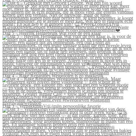
Dag 5 – Heerlijk Hergebruik Wat voor de één klaar
Dag 4 – Rake Reparaties Weggooien is zo makkelijk
Dag 3 – VerpakkingsVrij (mijn persoonlijke favorie