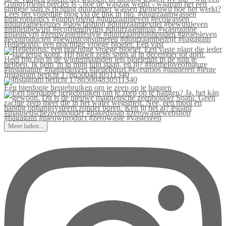
Helleborus: een prachtige vroege bloeier. Een vast
Instagram bericht 17865004830511340
Een bierdopje hergebruiken om je zeep op te hangen
Meer laden...