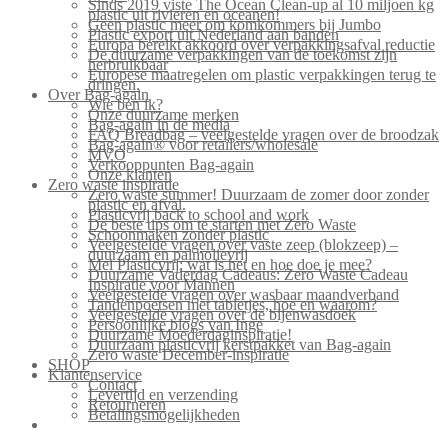
Sinds 2019 viste The Ocean Clean-up al 10 miljoen kg
plastic uit rivieren en oceanen!
Geen plastic meer om komkommers bij Jumbo
Plastic export uit Nederland aan banden
Europa bereikt akkoord over verpakkingsafval reductie
De duurzame verpakkingen van de toekomst zijn
herbruikbaar
Europese maatregelen om plastic verpakkingen terug te
dringen.
Over Bag-again
Wie ben ik?
Onze duurzame merken
Bag-again in de media
FAQ Breadbag – veelgestelde vragen over de broodzak
Bag-again® voor retailers/wholesale
MVO
Verkooppunten Bag-again
Onze klanten
Zero waste inspiratie
Zero waste summer! Duurzaam de zomer door zonder
plastic en afval.
Plasticvrij back to school and work
De beste tips om te starten met Zero Waste
Schoonmaken zonder plastic
Veelgestelde vragen over vaste zeep (blokzeep) –
duurzaam en palmolievrij
Mei Plasticvrij: wat is het en hoe doe je mee?
Duurzame Vaderdag Cadeaus: Zero Waste Cadeau
Inspiratie voor Mannen
Veelgestelde vragen over wasbaar maandverband
Tandenpoetsen met tabletjes, hoe en waarom?
Veelgestelde vragen over de bijenwasdoek
Persoonlijke blogs van Inge
Duurzame Moederdaginspiratie!
Duurzaam plasticvrij kerstpakket van Bag-again
Zero waste December-inspiratie
SHOP
Klantenservice
Contact
Levertijd en verzending
Retourneren
Betalingsmogelijkheden