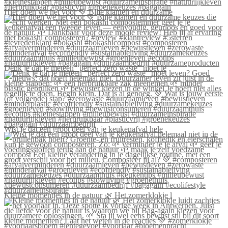
Hier doen we het voor 💚 Blije klanten én duurzame
Denk je dat je meteen “perfect zero waste” moet le
Wist je dat een groot deel van je keukenafval hele
Kleine momentjes in de natuur 🌿 Het zomerklokje l