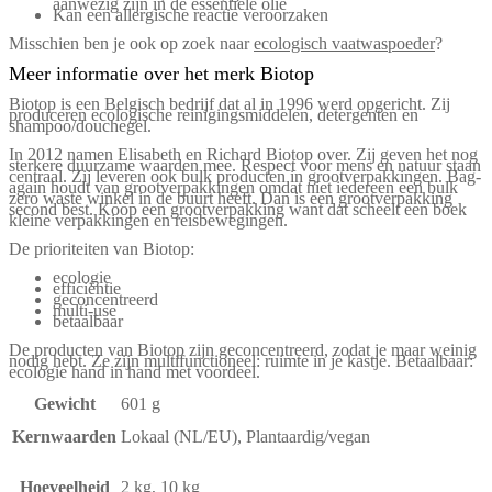
aanwezig zijn in de essentiële olie
Kan een allergische reactie veroorzaken
Misschien ben je ook op zoek naar
ecologisch vaatwaspoeder
?
Meer informatie over het merk Biotop
Biotop is een Belgisch bedrijf dat al in 1996 werd opgericht. Zij
produceren ecologische reinigingsmiddelen, detergenten en
shampoo/douchegel.
In 2012 namen Elisabeth en Richard Biotop over. Zij geven het nog
sterkere duurzame waarden mee. Respect voor mens en natuur staan
centraal. Zij leveren ook bulk producten in grootverpakkingen. Bag-
again houdt van grootverpakkingen omdat niet iedereen een bulk
zero waste winkel in de buurt heeft. Dan is een grootverpakking
second best. Koop een grootverpakking want dat scheelt een boek
kleine verpakkingen en reisbewegingen.
De prioriteiten van Biotop:
ecologie
efficiëntie
geconcentreerd
multi-use
betaalbaar
De producten van Biotop zijn geconcentreerd, zodat je maar weinig
nodig hebt. Ze zijn multifunctioneel: ruimte in je kastje. Betaalbaar:
ecologie hand in hand met voordeel.
Gewicht
601 g
Kernwaarden
Lokaal (NL/EU), Plantaardig/vegan
Hoeveelheid
2 kg, 10 kg