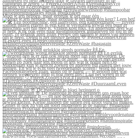
Moet je iets hebben, maar gebruik je het maar één
Tweedehands wordt gelukkig steeds normaler 🙌 En
Even stilstaan 🌸 De magnolia in bloei herinnert o
#zerowaste #duurzaamleven #bewustleven #minderplas