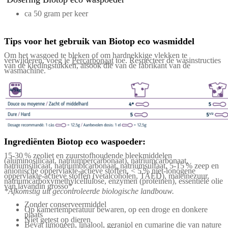
ca 50 gram per keer
Tips voor het gebruik van Biotop eco wasmiddel
Om het wasgoed te bleken of om hardnekkige vlekken te
verwijderen, voeg je
Percarbonaat
toe. Respecteer de wasinstructies
van de kledingstukken, alsook die van de fabrikant van de
wasmachine.
Ingrediënten Biotop eco waspoeder:
15-30 % zeoliet en zuurstofhoudende bleekmiddelen
(aluminosilicaat, natriumpercarbonaat), natriumcarbonaat,
natriumsilicaat, natriumbicarbonaat, natriumsulfaat, 5-15 % zeep en
anionische oppervlakte-actieve stoffen, < 5 % niet-ionogene
oppervlakte-actieve stoffen (vetalcoholen, TAED), maleïnezuur,
natriumcarboxymethylcellulose, enzymen (proteïnen), essentiële olie
van lavandin grosso*.
*Afkomstig uit gecontroleerde biologische landbouw.
Zonder conserveermiddel
Op kamertemperatuur bewaren, op een droge en donkere
plaats
Niet getest op dieren
Bevat limoneen, linalool, geraniol en cumarine die van nature