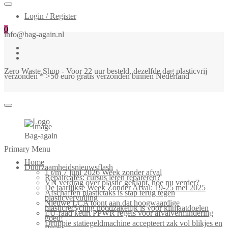
Login / Register
0
info@bag-again.nl
Zero Waste Shop - Voor 22 uur besteld, dezelfde dag plasticvrij
verzonden * >50 euro gratis verzonden binnen Nederland
Bag-again
Primary Menu
Home
Duurzaamheidsnieuwsflash
1 t/m 7 juni 2026 Week zonder afval
Repaircafés: cursus leren repareren?
VN verdrag over plastic geklapt, hoe nu verder?
De jaarlijkse Week Zonder Afval: 19-25 mei 2025
Afschaffen plastictaks is stap terug tegen
plasticvervuiling
Nieuwe LCA toont aan dat hoogwaardige
plasticrecycling noodzakelijk is voor klimaatdoelen
EU-raad keurt PPWR regels voor afvalvermindering
goed!
Droppie statiegeldmachine accepteert zak vol blikjes en