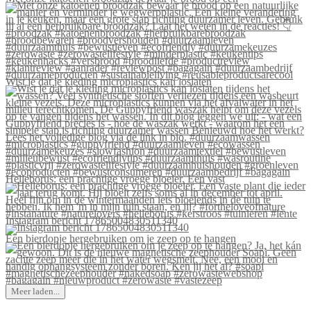
Wist je dat je kleding microplastics kan loslaten
Helleborus: een prachtige vroege bloeier. Een vast
Instagram bericht 17865004830511340
Een bierdopje hergebruiken om je zeep op te hangen
Meer laden...