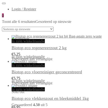
Login / Register
0
Toont alle 6 resultaten
Gesorteerd op nieuwste
In mijn winkelmandje
Biotop eco regenereerzout 2 kg
€
5,25
In mijn winkelmandje
Toevoegen aan verlanglijst
In mijn winkelmandje
Biotop eco vloerreiniger geconcentreerd
€
5,75
In mijn winkelmandje
Toevoegen aan verlanglijst
In mijn winkelmandje
Sold out
Biotop eco vlekkenzout en bleekmiddel 1kg
Gewaardeerd
4.50
uit 5
€
6,95