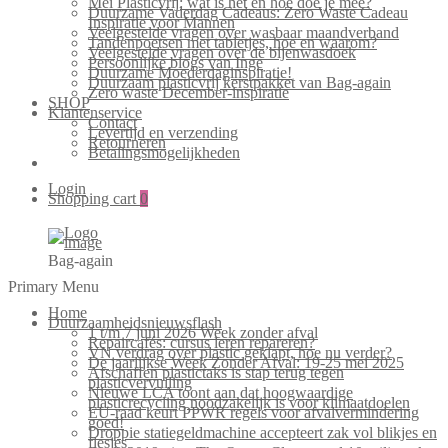
Mei Plasticvrij: wat is het en hoe doe je mee?
Duurzame Vaderdag Cadeaus: Zero Waste Cadeau
Inspiratie voor Mannen
Veelgestelde vragen over wasbaar maandverband
Tandenpoetsen met tabletjes, hoe en waarom?
Veelgestelde vragen over de bijenwasdoek
Persoonlijke blogs van Inge
Duurzame Moederdaginspiratie!
Duurzaam plasticvrij kerstpakket van Bag-again
Zero waste December-inspiratie
SHOP
Klantenservice
Contact
Levertijd en verzending
Retourneren
Betalingsmogelijkheden
Login
Shopping cart
0
Bag-again
Primary Menu
Home
Duurzaamheidsnieuwsflash
1 t/m 7 juni 2026 Week zonder afval
Repaircafés: cursus leren repareren?
VN verdrag over plastic geklapt, hoe nu verder?
De jaarlijkse Week Zonder Afval: 19-25 mei 2025
Afschaffen plastictaks is stap terug tegen
plasticvervuiling
Nieuwe LCA toont aan dat hoogwaardige
plasticrecycling noodzakelijk is voor klimaatdoelen
EU-raad keurt PPWR regels voor afvalvermindering
goed!
Droppie statiegeldmachine accepteert zak vol blikjes en
flesjes