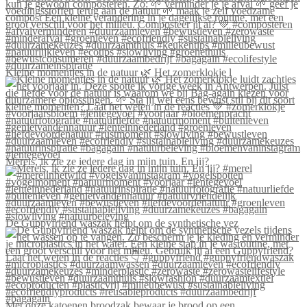
Kleine momentjes in de natuur 🌿 Het zomerklokje l
Merels, ik zie ze iedere dag in mijn tuin. En jij?
De Guppyfriend waszak helpt om de synthetische vez
Met onze katoenen broodzak bewaar je brood op een