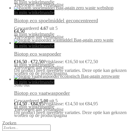
In mijn winkelmandje
Toevoegen aan verlanglijst
In mijn winkelmandje
Biotop eco spoelmiddel geconcentreerd
Gewaardeerd
4.67
uit 5
€
4,50
In mijn winkelmandje
Toevoegen aan verlanglijst
In mijn winkelmandje
Biotop eco waspoeder
€
16,50
-
€
72,50
Prijsklasse: €16,50 tot €72,50
In mijn winkelmandje
Toevoegen aan verlanglijst
Dit product heeft meerdere variaties. Deze optie kan gekozen
worden op de productpagina
In mijn winkelmandje
Sold out
Biotop eco vaatwaspoeder
Gewaardeerd
5.00
uit 5
€
14,50
-
€
84,95
Prijsklasse: €14,50 tot €84,95
In mijn winkelmandje
Toevoegen aan verlanglijst
Dit product heeft meerdere variaties. Deze optie kan gekozen
worden op de productpagina
Zoeken