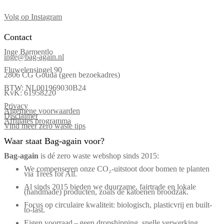
Volg op Instagram
Contact
Inge Barmentlo
inge@bag-again.nl
Fluwelensingel 90
2806 CG Gouda (geen bezoekadres)
BTW: NL001969030B24
KvK: 61958220
Privacy
Algemene voorwaarden
Disclaimer
Affiliates programma
Vind meer zero waste tips
Waar staat Bag-again voor?
Bag‑again
is dé zero waste webshop sinds 2015:
We compenseren onze CO₂-uitstoot door bomen te planten
via Trees for All.
Al sinds 2015 bieden we duurzame, fairtrade en lokale
(handmade) producten, zoals de katoenen broodzak.
Focus op circulaire kwaliteit: biologisch, plasticvrij en built-
to-last.
Eigen voorraad – geen dropshipping, snelle verwerking.