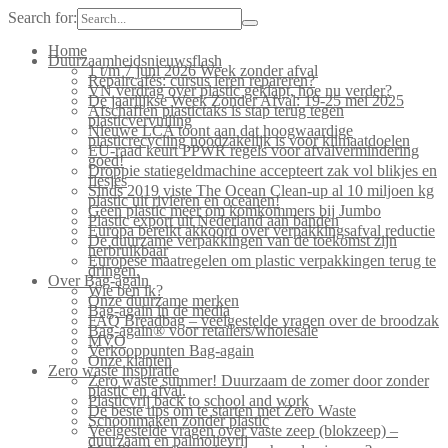
Search for:
Home
Duurzaamheidsnieuwsflash
1 t/m 7 juni 2026 Week zonder afval
Repaircafés: cursus leren repareren?
VN verdrag over plastic geklapt, hoe nu verder?
De jaarlijkse Week Zonder Afval: 19-25 mei 2025
Afschaffen plastictaks is stap terug tegen
plasticvervuiling
Nieuwe LCA toont aan dat hoogwaardige
plasticrecycling noodzakelijk is voor klimaatdoelen
EU-raad keurt PPWR regels voor afvalvermindering
goed!
Droppie statiegeldmachine accepteert zak vol blikjes en
flesjes
Sinds 2019 viste The Ocean Clean-up al 10 miljoen kg
plastic uit rivieren en oceanen!
Geen plastic meer om komkommers bij Jumbo
Plastic export uit Nederland aan banden
Europa bereikt akkoord over verpakkingsafval reductie
De duurzame verpakkingen van de toekomst zijn
herbruikbaar
Europese maatregelen om plastic verpakkingen terug te
dringen.
Over Bag-again
Wie ben ik?
Onze duurzame merken
Bag-again in de media
FAQ Breadbag – veelgestelde vragen over de broodzak
Bag-again® voor retailers/wholesale
MVO
Verkooppunten Bag-again
Onze klanten
Zero waste inspiratie
Zero waste summer! Duurzaam de zomer door zonder
plastic en afval.
Plasticvrij back to school and work
De beste tips om te starten met Zero Waste
Schoonmaken zonder plastic
Veelgestelde vragen over vaste zeep (blokzeep) –
duurzaam en palmolievrij