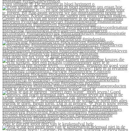
Even stilstaan 🌸 De magnolia in bloei herinnert o
#zerowaste #duurzaamleven #bewustleven #minderplas
Hier doen we het voor 💚 Blije klanten én duurzame
Denk je dat je meteen “perfect zero waste” moet le
Wist je dat een groot deel van je keukenafval hele