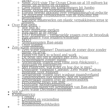
flesjes
Sinds 2019 viste The Ocean Clean-up al 10 miljoen kg
plastic uit rivieren en oceanen!
Geen plastic meer om komkommers bij Jumbo
Plastic export uit Nederland aan banden
Europa bereikt akkoord over verpakkingsafval reductie
De duurzame verpakkingen van de toekomst zijn
herbruikbaar
Europese maatregelen om plastic verpakkingen terug te
dringen.
Over Bag-again
Wie ben ik?
Onze duurzame merken
Bag-again in de media
FAQ Breadbag – veelgestelde vragen over de broodzak
Bag-again® voor retailers/wholesale
MVO
Verkooppunten Bag-again
Onze klanten
Zero waste inspiratie
Zero waste summer! Duurzaam de zomer door zonder
plastic en afval.
Plasticvrij back to school and work
De beste tips om te starten met Zero Waste
Schoonmaken zonder plastic
Veelgestelde vragen over vaste zeep (blokzeep) –
duurzaam en palmolievrij
Mei Plasticvrij: wat is het en hoe doe je mee?
Duurzame Vaderdag Cadeaus: Zero Waste Cadeau
Inspiratie voor Mannen
Veelgestelde vragen over wasbaar maandverband
Tandenpoetsen met tabletjes, hoe en waarom?
Veelgestelde vragen over de bijenwasdoek
Persoonlijke blogs van Inge
Duurzame Moederdaginspiratie!
Duurzaam plasticvrij kerstpakket van Bag-again
Zero waste December-inspiratie
SHOP
Klantenservice
Contact
Levertijd en verzending
Retourneren
Betalingsmogelijkheden