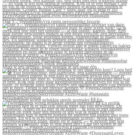
Dag 3 – VerpakkingsVrij (mijn persoonlijke favorie
Moet je iets hebben, maar gebruik je het maar één
Tweedehands wordt gelukkig steeds normaler 🙌 En