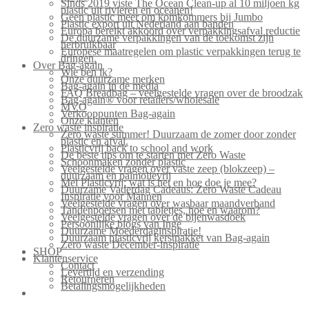
Sinds 2019 viste The Ocean Clean-up al 10 miljoen kg
plastic uit rivieren en oceanen!
Geen plastic meer om komkommers bij Jumbo
Plastic export uit Nederland aan banden
Europa bereikt akkoord over verpakkingsafval reductie
De duurzame verpakkingen van de toekomst zijn
herbruikbaar
Europese maatregelen om plastic verpakkingen terug te
dringen.
Over Bag-again
Wie ben ik?
Onze duurzame merken
Bag-again in de media
FAQ Breadbag – veelgestelde vragen over de broodzak
Bag-again® voor retailers/wholesale
MVO
Verkooppunten Bag-again
Onze klanten
Zero waste inspiratie
Zero waste summer! Duurzaam de zomer door zonder
plastic en afval.
Plasticvrij back to school and work
De beste tips om te starten met Zero Waste
Schoonmaken zonder plastic
Veelgestelde vragen over vaste zeep (blokzeep) –
duurzaam en palmolievrij
Mei Plasticvrij: wat is het en hoe doe je mee?
Duurzame Vaderdag Cadeaus: Zero Waste Cadeau
Inspiratie voor Mannen
Veelgestelde vragen over wasbaar maandverband
Tandenpoetsen met tabletjes, hoe en waarom?
Veelgestelde vragen over de bijenwasdoek
Persoonlijke blogs van Inge
Duurzame Moederdaginspiratie!
Duurzaam plasticvrij kerstpakket van Bag-again
Zero waste December-inspiratie
SHOP
Klantenservice
Contact
Levertijd en verzending
Retourneren
Betalingsmogelijkheden