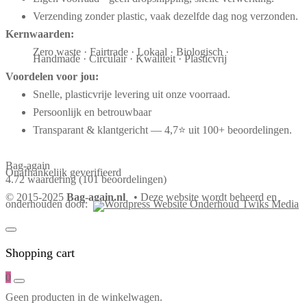
Verzending zonder plastic, vaak dezelfde dag nog verzonden.
Kernwaarden:
Zero waste · Fairtrade · Lokaal · Biologisch ·
Handmade · Circulair · Kwaliteit · Plasticvrij
Voordelen voor jou:
Snelle, plasticvrije levering uit onze voorraad.
Persoonlijk en betrouwbaar
Transparant & klantgericht — 4,7⭐ uit 100+ beoordelingen.
Bag-again
Onafhankelijk geverifieerd
4.72 waardering
(101 beoordelingen)
© 2015-2025
Bag-again.nl
• Deze website wordt beheerd en
onderhouden door:
Shopping cart
0
Geen producten in de winkelwagen.