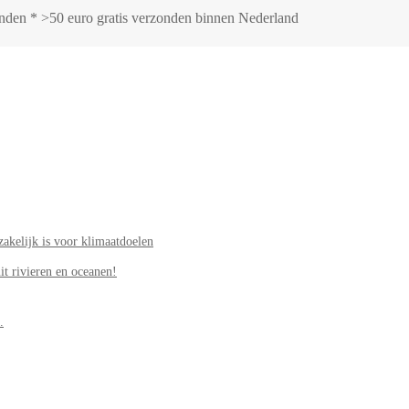
zonden * >50 euro gratis verzonden binnen Nederland
akelijk is voor klimaatdoelen
it rivieren en oceanen!
.