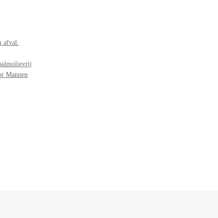
 afval.
palmolievrij
oor Mannen