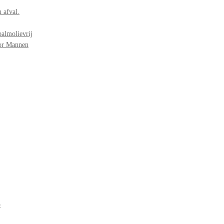
 afval.
palmolievrij
oor Mannen