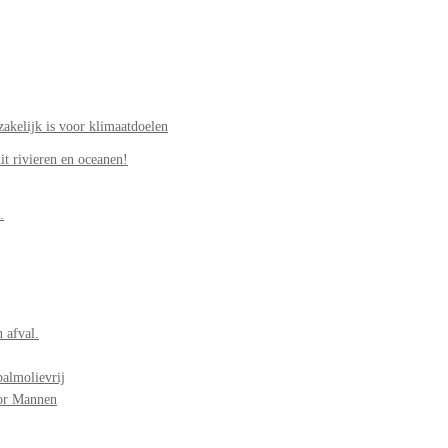
akelijk is voor klimaatdoelen
it rivieren en oceanen!
.
 afval.
palmolievrij
oor Mannen