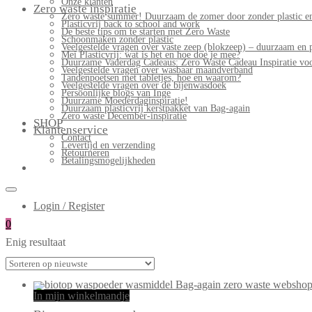
Onze klanten
Zero waste inspiratie
Zero waste summer! Duurzaam de zomer door zonder plastic en
Plasticvrij back to school and work
De beste tips om te starten met Zero Waste
Schoonmaken zonder plastic
Veelgestelde vragen over vaste zeep (blokzeep) – duurzaam en 
Mei Plasticvrij: wat is het en hoe doe je mee?
Duurzame Vaderdag Cadeaus: Zero Waste Cadeau Inspiratie v
Veelgestelde vragen over wasbaar maandverband
Tandenpoetsen met tabletjes, hoe en waarom?
Veelgestelde vragen over de bijenwasdoek
Persoonlijke blogs van Inge
Duurzame Moederdaginspiratie!
Duurzaam plasticvrij kerstpakket van Bag-again
Zero waste December-inspiratie
SHOP
Klantenservice
Contact
Levertijd en verzending
Retourneren
Betalingsmogelijkheden
Login / Register
0
Enig resultaat
In mijn winkelmandje