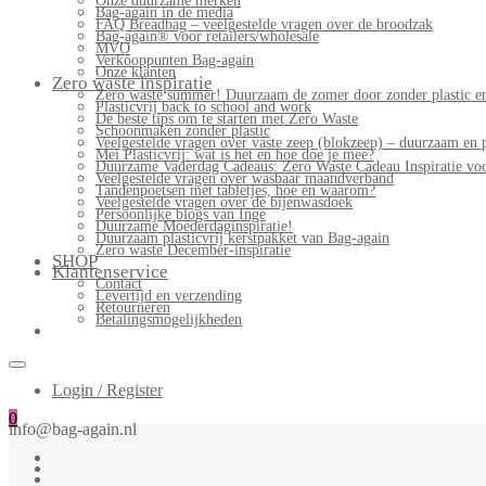
Onze duurzame merken
Bag-again in de media
FAQ Breadbag – veelgestelde vragen over de broodzak
Bag-again® voor retailers/wholesale
MVO
Verkooppunten Bag-again
Onze klanten
Zero waste inspiratie
Zero waste summer! Duurzaam de zomer door zonder plastic en
Plasticvrij back to school and work
De beste tips om te starten met Zero Waste
Schoonmaken zonder plastic
Veelgestelde vragen over vaste zeep (blokzeep) – duurzaam en 
Mei Plasticvrij: wat is het en hoe doe je mee?
Duurzame Vaderdag Cadeaus: Zero Waste Cadeau Inspiratie v
Veelgestelde vragen over wasbaar maandverband
Tandenpoetsen met tabletjes, hoe en waarom?
Veelgestelde vragen over de bijenwasdoek
Persoonlijke blogs van Inge
Duurzame Moederdaginspiratie!
Duurzaam plasticvrij kerstpakket van Bag-again
Zero waste December-inspiratie
SHOP
Klantenservice
Contact
Levertijd en verzending
Retourneren
Betalingsmogelijkheden
Login / Register
0
info@bag-again.nl