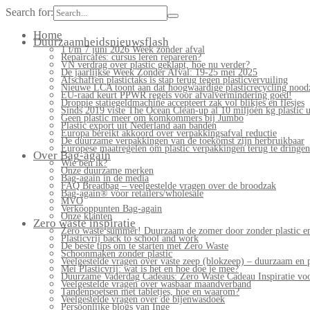
Search for:
Home
Duurzaamheidsnieuwsflash
1 t/m 7 juni 2026 Week zonder afval
Repaircafés: cursus leren repareren?
VN verdrag over plastic geklapt, hoe nu verder?
De jaarlijkse Week Zonder Afval: 19-25 mei 2025
Afschaffen plastictaks is stap terug tegen plasticvervuiling
Nieuwe LCA toont aan dat hoogwaardige plasticrecycling noodz
EU-raad keurt PPWR regels voor afvalvermindering goed!
Droppie statiegeldmachine accepteert zak vol blikjes en flesjes
Sinds 2019 viste The Ocean Clean-up al 10 miljoen kg plastic u
Geen plastic meer om komkommers bij Jumbo
Plastic export uit Nederland aan banden
Europa bereikt akkoord over verpakkingsafval reductie
De duurzame verpakkingen van de toekomst zijn herbruikbaar
Europese maatregelen om plastic verpakkingen terug te dringen
Over Bag-again
Wie ben ik?
Onze duurzame merken
Bag-again in de media
FAQ Breadbag – veelgestelde vragen over de broodzak
Bag-again® voor retailers/wholesale
MVO
Verkooppunten Bag-again
Onze klanten
Zero waste inspiratie
Zero waste summer! Duurzaam de zomer door zonder plastic en
Plasticvrij back to school and work
De beste tips om te starten met Zero Waste
Schoonmaken zonder plastic
Veelgestelde vragen over vaste zeep (blokzeep) – duurzaam en 
Mei Plasticvrij: wat is het en hoe doe je mee?
Duurzame Vaderdag Cadeaus: Zero Waste Cadeau Inspiratie v
Veelgestelde vragen over wasbaar maandverband
Tandenpoetsen met tabletjes, hoe en waarom?
Veelgestelde vragen over de bijenwasdoek
Persoonlijke blogs van Inge