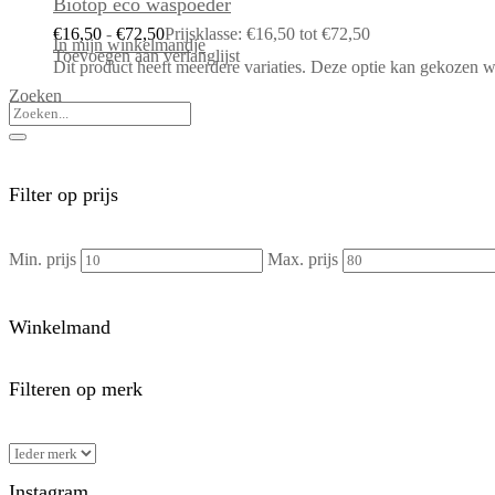
Biotop eco waspoeder
€
16,50
-
€
72,50
Prijsklasse: €16,50 tot €72,50
In mijn winkelmandje
Toevoegen aan verlanglijst
Dit product heeft meerdere variaties. Deze optie kan gekozen 
Zoeken
Filter op prijs
Min. prijs
Max. prijs
Winkelmand
Filteren op merk
Instagram