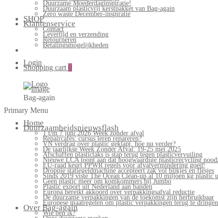
Duurzame Moederdaginspiratie!
Duurzaam plasticvrij kerstpakket van Bag-again
Zero waste December-inspiratie
SHOP
Klantenservice
Contact
Levertijd en verzending
Retourneren
Betalingsmogelijkheden
Login
Shopping cart
0
Bag-again
Primary Menu
Home
Duurzaamheidsnieuwsflash
1 t/m 7 juni 2026 Week zonder afval
Repaircafés: cursus leren repareren?
VN verdrag over plastic geklapt, hoe nu verder?
De jaarlijkse Week Zonder Afval: 19-25 mei 2025
Afschaffen plastictaks is stap terug tegen plasticvervuiling
Nieuwe LCA toont aan dat hoogwaardige plasticrecycling noodz
EU-raad keurt PPWR regels voor afvalvermindering goed!
Droppie statiegeldmachine accepteert zak vol blikjes en flesjes
Sinds 2019 viste The Ocean Clean-up al 10 miljoen kg plastic u
Geen plastic meer om komkommers bij Jumbo
Plastic export uit Nederland aan banden
Europa bereikt akkoord over verpakkingsafval reductie
De duurzame verpakkingen van de toekomst zijn herbruikbaar
Europese maatregelen om plastic verpakkingen terug te dringen
Over Bag-again
Wie ben ik?