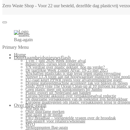
Zero Waste Shop - Voor 22 uur besteld, dezelfde dag plasticvrij ver
Bag-again
Primary Menu
Home
Duurzaamheidsnieuwsflash
1 t/m 7 juni 2026 Week zonder afval
Repaircafés: cursus leren repareren?
VN verdrag over plastic geklapt, hoe nu verder?
De jaarlijkse Week Zonder Afval: 19-25 mei 2025
Afschaffen plastictaks is stap terug tegen plasticvervuiling
Nieuwe LCA toont aan dat hoogwaardige plasticrecycling noodz
EU-raad keurt PPWR regels voor afvalvermindering goed!
Droppie statiegeldmachine accepteert zak vol blikjes en flesjes
Sinds 2019 viste The Ocean Clean-up al 10 miljoen kg plastic u
Geen plastic meer om komkommers bij Jumbo
Plastic export uit Nederland aan banden
Europa bereikt akkoord over verpakkingsafval reductie
De duurzame verpakkingen van de toekomst zijn herbruikbaar
Europese maatregelen om plastic verpakkingen terug te dringen
Over Bag-again
Wie ben ik?
Onze duurzame merken
Bag-again in de media
FAQ Breadbag – veelgestelde vragen over de broodzak
Bag-again® voor retailers/wholesale
MVO
Verkooppunten Bag-again