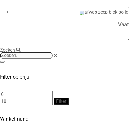
Vaat
Zoeken
Filter op prijs
Min.
Max.
prijs
prijs
Filter
Winkelmand