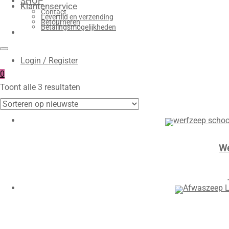
SHOP
Klantenservice
Contact
Levertijd en verzending
Retourneren
Betalingsmogelijkheden
Login / Register
0
Gesorteerd
Toont alle 3 resultaten
op
nieuwste
We