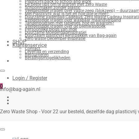
Plasticvrij back to school and work
De beste tips om te starten met Zero Waste
Schoonmaken zonder plastic
Veelgestelde vragen over vaste zeep (blokzeep) – duurzaam 
Mei Plasticvrij: wat is het en hoe doe je mee?
Duurzame Vaderdag Cadeaus: Zero Waste Cadeau Inspirat
Veelgestelde vragen over wasbaar maandverband
Tandenpoetsen met tabletjes, hoe en waarom?
Veelgestelde vragen over de bijenwasdoek
Persoonlijke blogs van Inge
Duurzame Moederdaginspiratie!
Duurzaam plasticvrij kerstpakket van Bag-again
Zero waste December-inspiratie
SHOP
Klantenservice
Contact
Levertijd en verzending
Retourneren
Betalingsmogelijkheden
Login / Register
0
info@bag-again.nl
Zero Waste Shop - Voor 22 uur besteld, dezelfde dag plasticvri