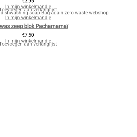
€
3,95
In mijn winkelmandje
Toevoegen aan verlanglijst
In mijn winkelmandje
was zeep blok Pachamamaï
€
7,50
In mijn winkelmandje
Toevoegen aan verlanglijst