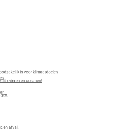
odzakelijk is voor klimaatdoelen
jes
 uit rivieren en oceanen!
ar
ngen.
 en afval.