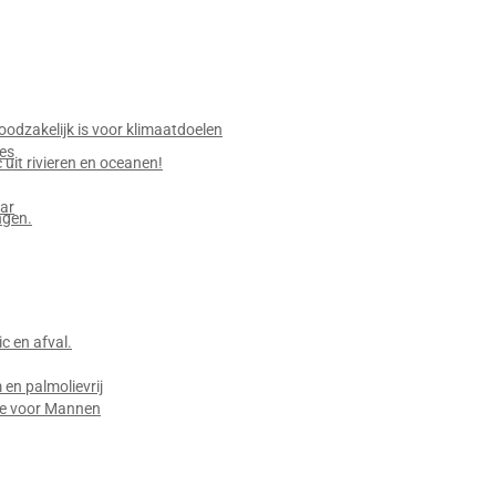
odzakelijk is voor klimaatdoelen
jes
 uit rivieren en oceanen!
ar
ngen.
 en afval.
en palmolievrij
ie voor Mannen