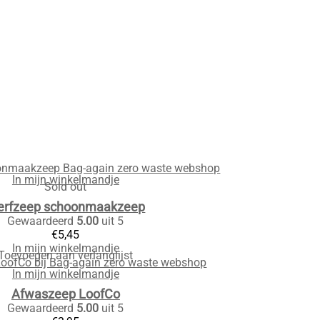
In mijn winkelmandje
Sold out
rfzeep schoonmaakzeep
Gewaardeerd
5.00
uit 5
€
5,45
In mijn winkelmandje
Toevoegen aan verlanglijst
In mijn winkelmandje
Afwaszeep LoofCo
Gewaardeerd
5.00
uit 5