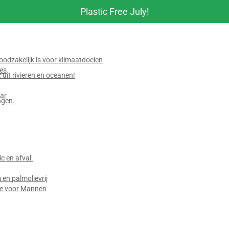
Plastic Free July!
odzakelijk is voor klimaatdoelen
jes
 uit rivieren en oceanen!
ar
ngen.
 en afval.
en palmolievrij
ie voor Mannen