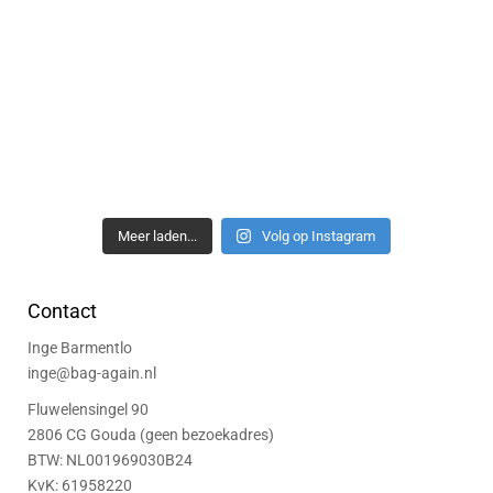
Meer laden...
Volg op Instagram
Contact
Inge Barmentlo
inge@bag-again.nl
Fluwelensingel 90
2806 CG Gouda (geen bezoekadres)
BTW: NL001969030B24
KvK: 61958220