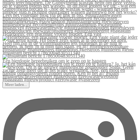
Helleborus: een prachtige vroege bloeier. Een vast
Instagram bericht 17865004830511340
Een bierdopje hergebruiken om je zeep op te hangen
Meer laden...