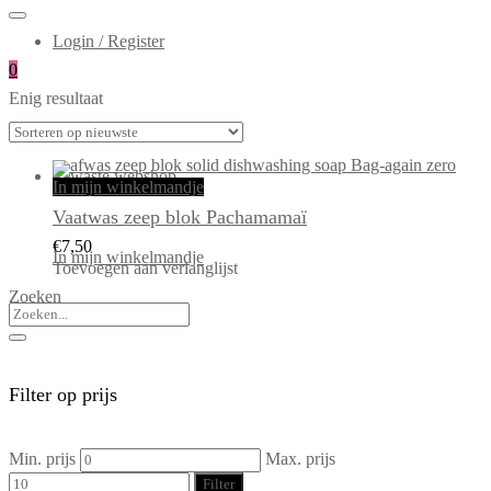
Login / Register
0
Enig resultaat
In mijn winkelmandje
Vaatwas zeep blok Pachamamaï
€
7,50
In mijn winkelmandje
Toevoegen aan verlanglijst
Zoeken
Filter op prijs
Min. prijs
Max. prijs
Filter