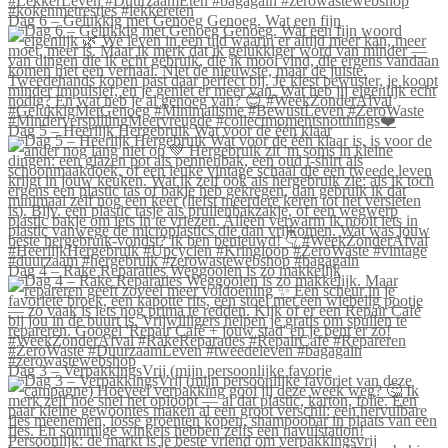
Dag 6 – Gelukkig met Genoeg Genoeg. Wat een fijn
Dag 5 – Heerlijk Hergebruik Wat voor de één klaar
Dag 4 – Rake Reparaties Weggooien is zo makkelijk
Dag 3 – VerpakkingsVrij (mijn persoonlijke favorie