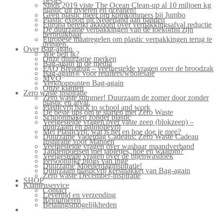
flesjes
Sinds 2019 viste The Ocean Clean-up al 10 miljoen kg
plastic uit rivieren en oceanen!
Geen plastic meer om komkommers bij Jumbo
Plastic export uit Nederland aan banden
Europa bereikt akkoord over verpakkingsafval reductie
De duurzame verpakkingen van de toekomst zijn
herbruikbaar
Europese maatregelen om plastic verpakkingen terug te
dringen.
Over Bag-again
Wie ben ik?
Onze duurzame merken
Bag-again in de media
FAQ Breadbag – veelgestelde vragen over de broodzak
Bag-again® voor retailers/wholesale
MVO
Verkooppunten Bag-again
Onze klanten
Zero waste inspiratie
Zero waste summer! Duurzaam de zomer door zonder
plastic en afval.
Plasticvrij back to school and work
De beste tips om te starten met Zero Waste
Schoonmaken zonder plastic
Veelgestelde vragen over vaste zeep (blokzeep) –
duurzaam en palmolievrij
Mei Plasticvrij: wat is het en hoe doe je mee?
Duurzame Vaderdag Cadeaus: Zero Waste Cadeau
Inspiratie voor Mannen
Veelgestelde vragen over wasbaar maandverband
Tandenpoetsen met tabletjes, hoe en waarom?
Veelgestelde vragen over de bijenwasdoek
Persoonlijke blogs van Inge
Duurzame Moederdaginspiratie!
Duurzaam plasticvrij kerstpakket van Bag-again
Zero waste December-inspiratie
SHOP
Klantenservice
Contact
Levertijd en verzending
Retourneren
Betalingsmogelijkheden