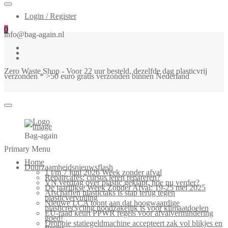
Login / Register
0
info@bag-again.nl
Zero Waste Shop - Voor 22 uur besteld, dezelfde dag plasticvrij
verzonden * >50 euro gratis verzonden binnen Nederland
Bag-again
Primary Menu
Home
Duurzaamheidsnieuwsflash
1 t/m 7 juni 2026 Week zonder afval
Repaircafés: cursus leren repareren?
VN verdrag over plastic geklapt, hoe nu verder?
De jaarlijkse Week Zonder Afval: 19-25 mei 2025
Afschaffen plastictaks is stap terug tegen
plasticvervuiling
Nieuwe LCA toont aan dat hoogwaardige
plasticrecycling noodzakelijk is voor klimaatdoelen
EU-raad keurt PPWR regels voor afvalvermindering
goed!
Droppie statiegeldmachine accepteert zak vol blikjes en