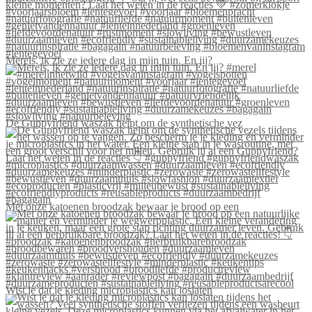
Merels, ik zie ze iedere dag in mijn tuin. En jij?
De Guppyfriend waszak helpt om de synthetische vez
Met onze katoenen broodzak bewaar je brood op een
Wist je dat je kleding microplastics kan loslaten