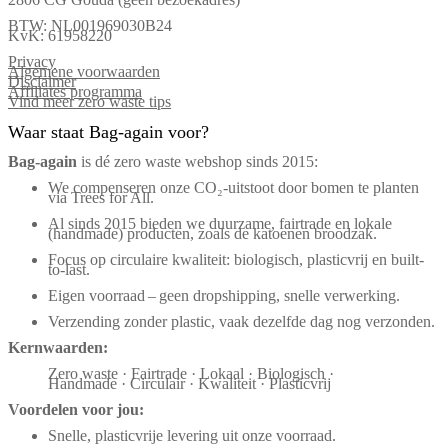
BTW: NL001969030B24
KvK: 61958220
Privacy
Algemene voorwaarden
Disclaimer
Affiliates programma
Vind meer zero waste tips
Waar staat Bag-again voor?
Bag‑again
is dé zero waste webshop sinds 2015:
We compenseren onze CO₂-uitstoot door bomen te planten
via Trees for All.
Al sinds 2015 bieden we duurzame, fairtrade en lokale
(handmade) producten, zoals de katoenen broodzak.
Focus op circulaire kwaliteit: biologisch, plasticvrij en built-
to-last.
Eigen voorraad – geen dropshipping, snelle verwerking.
Verzending zonder plastic, vaak dezelfde dag nog verzonden.
Kernwaarden:
Zero waste · Fairtrade · Lokaal · Biologisch ·
Handmade · Circulair · Kwaliteit · Plasticvrij
Voordelen voor jou:
Snelle, plasticvrije levering uit onze voorraad.