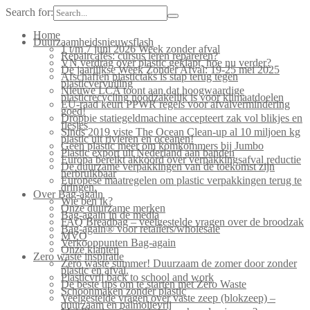
Search for:
Home
Duurzaamheidsnieuwsflash
1 t/m 7 juni 2026 Week zonder afval
Repaircafés: cursus leren repareren?
VN verdrag over plastic geklapt, hoe nu verder?
De jaarlijkse Week Zonder Afval: 19-25 mei 2025
Afschaffen plastictaks is stap terug tegen
plasticvervuiling
Nieuwe LCA toont aan dat hoogwaardige
plasticrecycling noodzakelijk is voor klimaatdoelen
EU-raad keurt PPWR regels voor afvalvermindering
goed!
Droppie statiegeldmachine accepteert zak vol blikjes en
flesjes
Sinds 2019 viste The Ocean Clean-up al 10 miljoen kg
plastic uit rivieren en oceanen!
Geen plastic meer om komkommers bij Jumbo
Plastic export uit Nederland aan banden
Europa bereikt akkoord over verpakkingsafval reductie
De duurzame verpakkingen van de toekomst zijn
herbruikbaar
Europese maatregelen om plastic verpakkingen terug te
dringen.
Over Bag-again
Wie ben ik?
Onze duurzame merken
Bag-again in de media
FAQ Breadbag – veelgestelde vragen over de broodzak
Bag-again® voor retailers/wholesale
MVO
Verkooppunten Bag-again
Onze klanten
Zero waste inspiratie
Zero waste summer! Duurzaam de zomer door zonder
plastic en afval.
Plasticvrij back to school and work
De beste tips om te starten met Zero Waste
Schoonmaken zonder plastic
Veelgestelde vragen over vaste zeep (blokzeep) –
duurzaam en palmolievrij