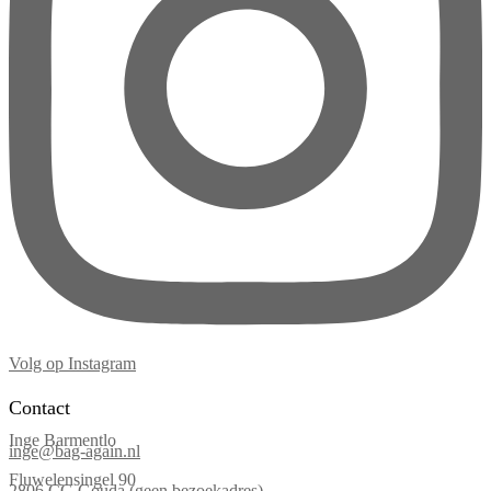
Volg op Instagram
Contact
Inge Barmentlo
inge@bag-again.nl
Fluwelensingel 90
2806 CG Gouda (geen bezoekadres)