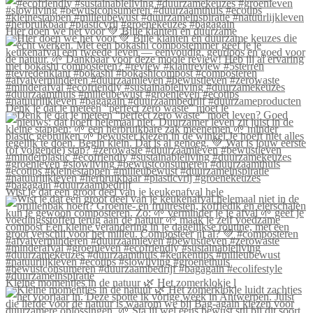
Hier doen we het voor 💚 Blije klanten én duurzame
Denk je dat je meteen “perfect zero waste” moet le
Wist je dat een groot deel van je keukenafval hele
Kleine momentjes in de natuur 🌿 Het zomerklokje l