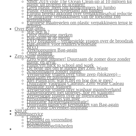
Sinds 2019 viste The Ocean Clean-up al 10 miljoen kg
plastic uit rivieren en oceanen!
Geen plastic meer om komkommers bij Jumbo
Plastic export uit Nederland aan banden
Europa bereikt akkoord over verpakkingsafval reductie
De duurzame verpakkingen van de toekomst zijn
herbruikbaar
Europese maatregelen om plastic verpakkingen terug te
dringen.
Over Bag-again
Wie ben ik?
Onze duurzame merken
Bag-again in de media
FAQ Breadbag – veelgestelde vragen over de broodzak
Bag-again® voor retailers/wholesale
MVO
Verkooppunten Bag-again
Onze klanten
Zero waste inspiratie
Zero waste summer! Duurzaam de zomer door zonder
plastic en afval.
Plasticvrij back to school and work
De beste tips om te starten met Zero Waste
Schoonmaken zonder plastic
Veelgestelde vragen over vaste zeep (blokzeep) –
duurzaam en palmolievrij
Mei Plasticvrij: wat is het en hoe doe je mee?
Duurzame Vaderdag Cadeaus: Zero Waste Cadeau
Inspiratie voor Mannen
Veelgestelde vragen over wasbaar maandverband
Tandenpoetsen met tabletjes, hoe en waarom?
Veelgestelde vragen over de bijenwasdoek
Persoonlijke blogs van Inge
Duurzame Moederdaginspiratie!
Duurzaam plasticvrij kerstpakket van Bag-again
Zero waste December-inspiratie
SHOP
Klantenservice
Contact
Levertijd en verzending
Retourneren
Betalingsmogelijkheden