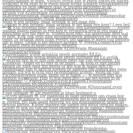
Moet je iets hebben, maar gebruik je het maar één
Tweedehands wordt gelukkig steeds normaler 🙌 En
Even stilstaan 🌸 De magnolia in bloei herinnert o
#zerowaste #duurzaamleven #bewustleven #minderplas