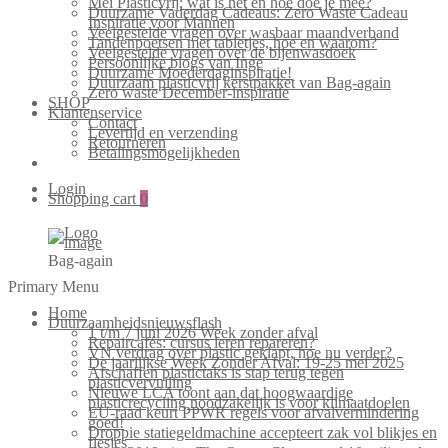
Mei Plasticvrij: wat is het en hoe doe je mee?
Duurzame Vaderdag Cadeaus: Zero Waste Cadeau
Inspiratie voor Mannen
Veelgestelde vragen over wasbaar maandverband
Tandenpoetsen met tabletjes, hoe en waarom?
Veelgestelde vragen over de bijenwasdoek
Persoonlijke blogs van Inge
Duurzame Moederdaginspiratie!
Duurzaam plasticvrij kerstpakket van Bag-again
Zero waste December-inspiratie
SHOP
Klantenservice
Contact
Levertijd en verzending
Retourneren
Betalingsmogelijkheden
Login
Shopping cart
0
Bag-again
Primary Menu
Home
Duurzaamheidsnieuwsflash
1 t/m 7 juni 2026 Week zonder afval
Repaircafés: cursus leren repareren?
VN verdrag over plastic geklapt, hoe nu verder?
De jaarlijkse Week Zonder Afval: 19-25 mei 2025
Afschaffen plastictaks is stap terug tegen
plasticvervuiling
Nieuwe LCA toont aan dat hoogwaardige
plasticrecycling noodzakelijk is voor klimaatdoelen
EU-raad keurt PPWR regels voor afvalvermindering
goed!
Droppie statiegeldmachine accepteert zak vol blikjes en
flesjes