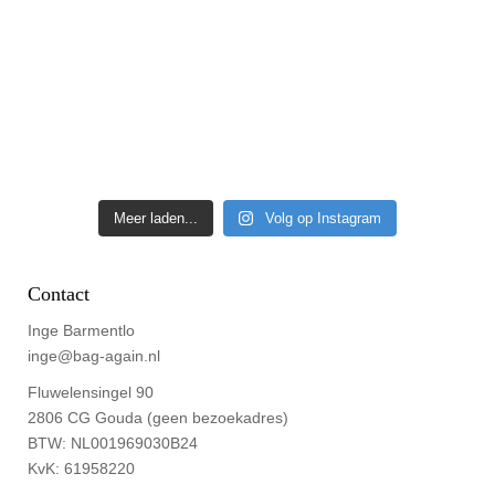
Meer laden...
Volg op Instagram
Contact
Inge Barmentlo
inge@bag-again.nl
Fluwelensingel 90
2806 CG Gouda (geen bezoekadres)
BTW: NL001969030B24
KvK: 61958220