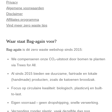
Privacy
Algemene voorwaarden
Disclaimer
Affiliates programma
Vind meer zero waste tips
Waar staat Bag-again voor?
is dé zero waste webshop sinds 2015:
Bag‑again
We compenseren onze CO₂-uitstoot door bomen te planten
via Trees for All.
Al sinds 2015 bieden we duurzame, fairtrade en lokale
(handmade) producten, zoals de katoenen broodzak.
Focus op circulaire kwaliteit: biologisch, plasticvrij en built-
to-last.
Eigen voorraad – geen dropshipping, snelle verwerking.
Verzending zonder plastic, vaak dezelfde dag nog