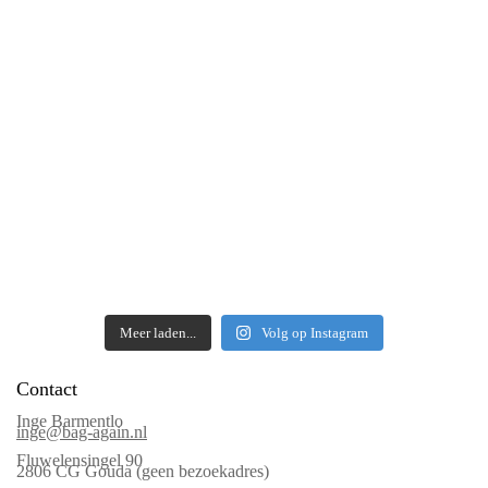
Meer laden...
Volg op Instagram
Contact
Inge Barmentlo
inge@bag-again.nl
Fluwelensingel 90
2806 CG Gouda (geen bezoekadres)