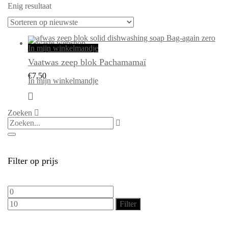
Enig resultaat
In mijn winkelmandje
Vaatwas zeep blok Pachamamaï
€
7,50
In mijn winkelmandje
Zoeken
Filter op prijs
Min.
Max.
prijs
prijs
Filter