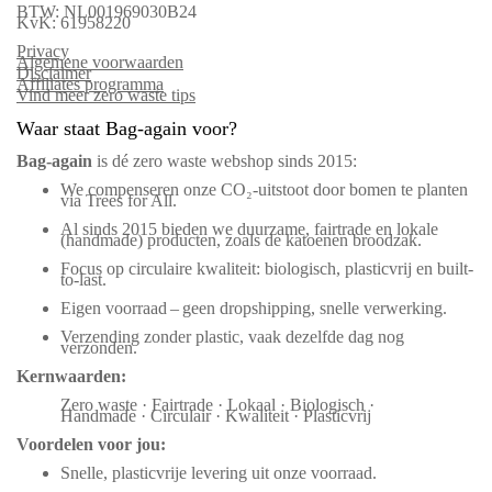
BTW: NL001969030B24
KvK: 61958220
Privacy
Algemene voorwaarden
Disclaimer
Affiliates programma
Vind meer zero waste tips
Waar staat Bag-again voor?
Bag‑again
is dé zero waste webshop sinds 2015:
We compenseren onze CO₂-uitstoot door bomen te planten
via Trees for All.
Al sinds 2015 bieden we duurzame, fairtrade en lokale
(handmade) producten, zoals de katoenen broodzak.
Focus op circulaire kwaliteit: biologisch, plasticvrij en built-
to-last.
Eigen voorraad – geen dropshipping, snelle verwerking.
Verzending zonder plastic, vaak dezelfde dag nog
verzonden.
Kernwaarden:
Zero waste · Fairtrade · Lokaal · Biologisch ·
Handmade · Circulair · Kwaliteit · Plasticvrij
Voordelen voor jou:
Snelle, plasticvrije levering uit onze voorraad.