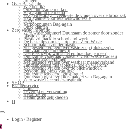
dringen.
Over Bag-again
Wie ben ik?
Onze duurzame merken
Bag-again in de media
FAQ Breadbag – veelgestelde vragen over de broodzak
Bag-again® voor retailers/wholesale
MVO
Verkooppunten Bag-again
Onze klanten
Zero waste inspiratie
Zero waste summer! Duurzaam de zomer door zonder
plastic en afval.
Plasticvrij back to school and work
De beste tips om te starten met Zero Waste
Schoonmaken zonder plastic
Veelgestelde vragen over vaste zeep (blokzeep) –
duurzaam en palmolievrij
Mei Plasticvrij: wat is het en hoe doe je mee?
Duurzame Vaderdag Cadeaus: Zero Waste Cadeau
Inspiratie voor Mannen
Veelgestelde vragen over wasbaar maandverband
Tandenpoetsen met tabletjes, hoe en waarom?
Veelgestelde vragen over de bijenwasdoek
Persoonlijke blogs van Inge
Duurzame Moederdaginspiratie!
Duurzaam plasticvrij kerstpakket van Bag-again
Zero waste December-inspiratie
SHOP
Klantenservice
Contact
Levertijd en verzending
Retourneren
Betalingsmogelijkheden
Login / Register
0