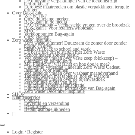
De duurzame verpakkingen van de toekomst zijn
herbruikbaar
Europese maatregelen om plastic verpakkingen terug te
dringen.
Over Bag-again
Wie ben ik?
Onze duurzame merken
Bag-again in de media
FAQ Breadbag – veelgestelde vragen over de broodzak
Bag-again® voor retailers/wholesale
MVO
Verkooppunten Bag-again
Onze klanten
Zero waste inspiratie
Zero waste summer! Duurzaam de zomer door zonder
plastic en afval.
Plasticvrij back to school and work
De beste tips om te starten met Zero Waste
Schoonmaken zonder plastic
Veelgestelde vragen over vaste zeep (blokzeep) –
duurzaam en palmolievrij
Mei Plasticvrij: wat is het en hoe doe je mee?
Duurzame Vaderdag Cadeaus: Zero Waste Cadeau
Inspiratie voor Mannen
Veelgestelde vragen over wasbaar maandverband
Tandenpoetsen met tabletjes, hoe en waarom?
Veelgestelde vragen over de bijenwasdoek
Persoonlijke blogs van Inge
Duurzame Moederdaginspiratie!
Duurzaam plasticvrij kerstpakket van Bag-again
Zero waste December-inspiratie
SHOP
Klantenservice
Contact
Levertijd en verzending
Retourneren
Betalingsmogelijkheden
Login / Register