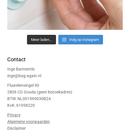
Meer laden...
Volg op Instagram
Contact
Inge Barmentlo
inge@bag-again.nl
Fluwelensingel 90
2806 CG Gouda (geen bezoekadres)
BTW: NL001969030B24
KvK: 61958220
Privacy
Algemene voorwaarden
Disclaimer