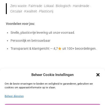
Zero waste · Fairtrade · Lokaal · Biologisch · Handmade ·
Circulair · Kwaliteit · Plasticvrij
Voordelen voor jou:
Snelle, plasticvrije levering uit onze voorraad.
Persoonlijk en betrouwbaar
Transparant & klantgericht — 4,7
uit 100+ beoordelingen.
Beheer Cookie Instellingen
Bag-again
Om de beste ervaringen te bieden en veiligheid te garanderen, gebruiken we
cookies om apparaatinformatie op te slaan.
Onafhankelijk geverifieerd
Beheer diensten
4.72 waardering
(101 beoordelingen)