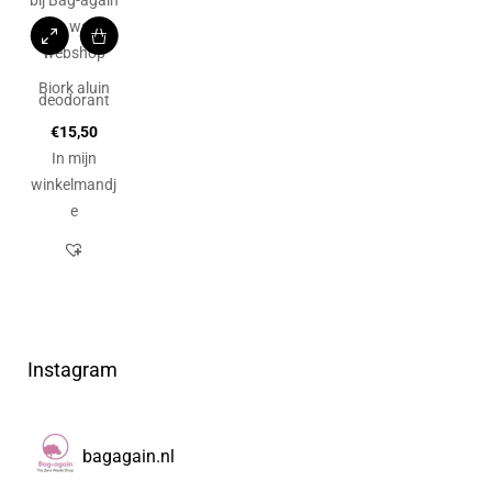
Biork aluin
deodorant
€
15,50
In mijn
winkelmandj
e
Instagram
bagagain.nl