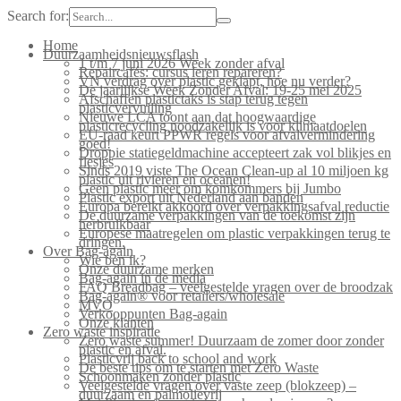
Search for:
Home
Duurzaamheidsnieuwsflash
1 t/m 7 juni 2026 Week zonder afval
Repaircafés: cursus leren repareren?
VN verdrag over plastic geklapt, hoe nu verder?
De jaarlijkse Week Zonder Afval: 19-25 mei 2025
Afschaffen plastictaks is stap terug tegen
plasticvervuiling
Nieuwe LCA toont aan dat hoogwaardige
plasticrecycling noodzakelijk is voor klimaatdoelen
EU-raad keurt PPWR regels voor afvalvermindering
goed!
Droppie statiegeldmachine accepteert zak vol blikjes en
flesjes
Sinds 2019 viste The Ocean Clean-up al 10 miljoen kg
plastic uit rivieren en oceanen!
Geen plastic meer om komkommers bij Jumbo
Plastic export uit Nederland aan banden
Europa bereikt akkoord over verpakkingsafval reductie
De duurzame verpakkingen van de toekomst zijn
herbruikbaar
Europese maatregelen om plastic verpakkingen terug te
dringen.
Over Bag-again
Wie ben ik?
Onze duurzame merken
Bag-again in de media
FAQ Breadbag – veelgestelde vragen over de broodzak
Bag-again® voor retailers/wholesale
MVO
Verkooppunten Bag-again
Onze klanten
Zero waste inspiratie
Zero waste summer! Duurzaam de zomer door zonder
plastic en afval.
Plasticvrij back to school and work
De beste tips om te starten met Zero Waste
Schoonmaken zonder plastic
Veelgestelde vragen over vaste zeep (blokzeep) –
duurzaam en palmolievrij