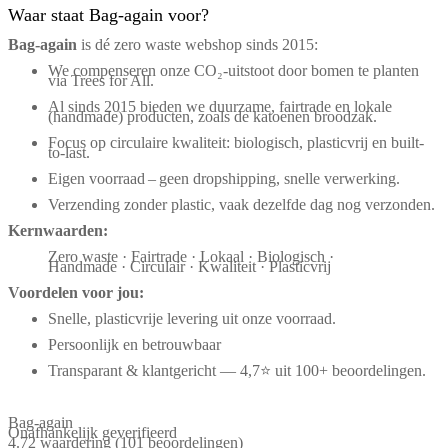
Waar staat Bag-again voor?
Bag‑again
is dé zero waste webshop sinds 2015:
We compenseren onze CO₂-uitstoot door bomen te planten
via Trees for All.
Al sinds 2015 bieden we duurzame, fairtrade en lokale
(handmade) producten, zoals de katoenen broodzak.
Focus op circulaire kwaliteit: biologisch, plasticvrij en built-
to-last.
Eigen voorraad – geen dropshipping, snelle verwerking.
Verzending zonder plastic, vaak dezelfde dag nog verzonden.
Kernwaarden:
Zero waste · Fairtrade · Lokaal · Biologisch ·
Handmade · Circulair · Kwaliteit · Plasticvrij
Voordelen voor jou:
Snelle, plasticvrije levering uit onze voorraad.
Persoonlijk en betrouwbaar
Transparant & klantgericht — 4,7⭐ uit 100+ beoordelingen.
Bag-again
Onafhankelijk geverifieerd
4.72 waardering
(101 beoordelingen)