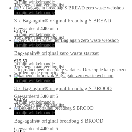
In mijn winkelmandje
Toevoegen aan verlanglijst
In mijn winkelmandje
3 x Bag-again® original breadbag S BREAD
Gewaardeerd
4.00
uit 5
€
13,95
In mijn winkelmandje
Toevoegen aan verlanglijst
In mijn winkelmandje
Bag-again® original zero waste startset
€
19,50
In mijn winkelmandje
Toevoegen aan verlanglijst
Dit product heeft meerdere variaties. Deze optie kan gekozen
worden op de productpagina
In mijn winkelmandje
3 x Bag-again® original breadbag S BROOD
Gewaardeerd
5.00
uit 5
€
13,95
In mijn winkelmandje
Toevoegen aan verlanglijst
In mijn winkelmandje
Bag-again® original breadbag S BROOD
Gewaardeerd
4.00
uit 5
€
4,95