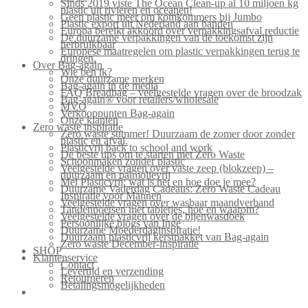
Sinds 2019 viste The Ocean Clean-up al 10 miljoen kg
plastic uit rivieren en oceanen!
Geen plastic meer om komkommers bij Jumbo
Plastic export uit Nederland aan banden
Europa bereikt akkoord over verpakkingsafval reductie
De duurzame verpakkingen van de toekomst zijn
herbruikbaar
Europese maatregelen om plastic verpakkingen terug te
dringen.
Over Bag-again
Wie ben ik?
Onze duurzame merken
Bag-again in de media
FAQ Breadbag – veelgestelde vragen over de broodzak
Bag-again® voor retailers/wholesale
MVO
Verkooppunten Bag-again
Onze klanten
Zero waste inspiratie
Zero waste summer! Duurzaam de zomer door zonder
plastic en afval.
Plasticvrij back to school and work
De beste tips om te starten met Zero Waste
Schoonmaken zonder plastic
Veelgestelde vragen over vaste zeep (blokzeep) –
duurzaam en palmolievrij
Mei Plasticvrij: wat is het en hoe doe je mee?
Duurzame Vaderdag Cadeaus: Zero Waste Cadeau
Inspiratie voor Mannen
Veelgestelde vragen over wasbaar maandverband
Tandenpoetsen met tabletjes, hoe en waarom?
Veelgestelde vragen over de bijenwasdoek
Persoonlijke blogs van Inge
Duurzame Moederdaginspiratie!
Duurzaam plasticvrij kerstpakket van Bag-again
Zero waste December-inspiratie
SHOP
Klantenservice
Contact
Levertijd en verzending
Retourneren
Betalingsmogelijkheden