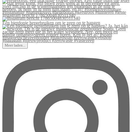
Instagram bericht 17865004830511340
Een bierdopje hergebruiken om je zeep op te hangen
Meer laden...