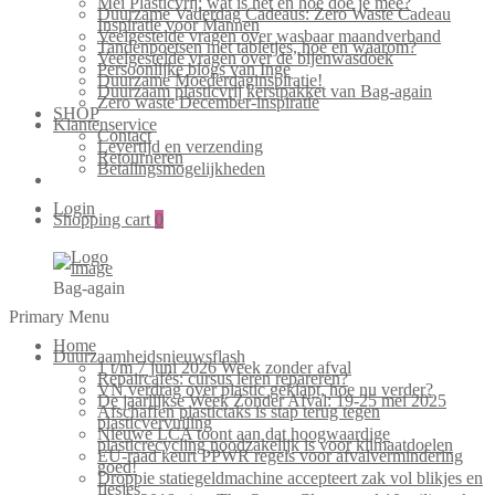
Mei Plasticvrij: wat is het en hoe doe je mee?
Duurzame Vaderdag Cadeaus: Zero Waste Cadeau
Inspiratie voor Mannen
Veelgestelde vragen over wasbaar maandverband
Tandenpoetsen met tabletjes, hoe en waarom?
Veelgestelde vragen over de bijenwasdoek
Persoonlijke blogs van Inge
Duurzame Moederdaginspiratie!
Duurzaam plasticvrij kerstpakket van Bag-again
Zero waste December-inspiratie
SHOP
Klantenservice
Contact
Levertijd en verzending
Retourneren
Betalingsmogelijkheden
Login
Shopping cart
0
Bag-again
Primary Menu
Home
Duurzaamheidsnieuwsflash
1 t/m 7 juni 2026 Week zonder afval
Repaircafés: cursus leren repareren?
VN verdrag over plastic geklapt, hoe nu verder?
De jaarlijkse Week Zonder Afval: 19-25 mei 2025
Afschaffen plastictaks is stap terug tegen
plasticvervuiling
Nieuwe LCA toont aan dat hoogwaardige
plasticrecycling noodzakelijk is voor klimaatdoelen
EU-raad keurt PPWR regels voor afvalvermindering
goed!
Droppie statiegeldmachine accepteert zak vol blikjes en
flesjes