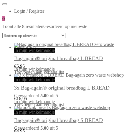
Login / Register
0
Toont alle 8 resultaten
Gesorteerd op nieuwste
In mijn winkelmandje
Bag-again® original breadbag L BREAD
€
5,95
In mijn winkelmandje
Toevoegen aan verlanglijst
In mijn winkelmandje
3x Bag-again® original breadbag L BREAD
Gewaardeerd
5.00
uit 5
€
16,95
In mijn winkelmandje
Toevoegen aan verlanglijst
In mijn winkelmandje
Bag-again® original breadbag S BREAD
Gewaardeerd
5.00
uit 5
€
4,95