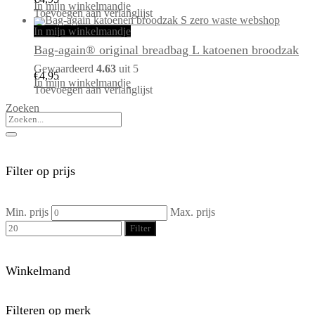
In mijn winkelmandje
Toevoegen aan verlanglijst
In mijn winkelmandje
Bag-again® original breadbag L katoenen broodzak
Gewaardeerd
4.63
uit 5
€
4,95
In mijn winkelmandje
Toevoegen aan verlanglijst
Zoeken
Filter op prijs
Min. prijs
Max. prijs
Filter
Winkelmand
Filteren op merk