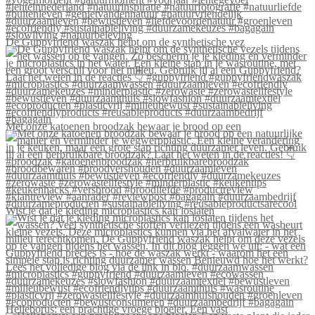
De Guppyfriend waszak helpt om de synthetische vez
Met onze katoenen broodzak bewaar je brood op een
Wist je dat je kleding microplastics kan loslaten
Helleborus: een prachtige vroege bloeier. Een vast