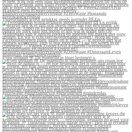
Tweedehands wordt gelukkig steeds normaler 🙌 En
Even stilstaan 🌸 De magnolia in bloei herinnert o
#zerowaste #duurzaamleven #bewustleven #minderplas
Hier doen we het voor 💚 Blije klanten én duurzame