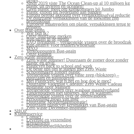
flesjes
Sinds 2019 viste The Ocean Clean-up al 10 miljoen kg
plastic uit rivieren en oceanen!
Geen plastic meer om komkommers bij Jumbo
Plastic export uit Nederland aan banden
Europa bereikt akkoord over verpakkingsafval reductie
De duurzame verpakkingen van de toekomst zijn
herbruikbaar
Europese maatregelen om plastic verpakkingen terug te
dringen.
Over Bag-again
Wie ben ik?
Onze duurzame merken
Bag-again in de media
FAQ Breadbag – veelgestelde vragen over de broodzak
Bag-again® voor retailers/wholesale
MVO
Verkooppunten Bag-again
Onze klanten
Zero waste inspiratie
Zero waste summer! Duurzaam de zomer door zonder
plastic en afval.
Plasticvrij back to school and work
De beste tips om te starten met Zero Waste
Schoonmaken zonder plastic
Veelgestelde vragen over vaste zeep (blokzeep) –
duurzaam en palmolievrij
Mei Plasticvrij: wat is het en hoe doe je mee?
Duurzame Vaderdag Cadeaus: Zero Waste Cadeau
Inspiratie voor Mannen
Veelgestelde vragen over wasbaar maandverband
Tandenpoetsen met tabletjes, hoe en waarom?
Veelgestelde vragen over de bijenwasdoek
Persoonlijke blogs van Inge
Duurzame Moederdaginspiratie!
Duurzaam plasticvrij kerstpakket van Bag-again
Zero waste December-inspiratie
SHOP
Klantenservice
Contact
Levertijd en verzending
Retourneren
Betalingsmogelijkheden