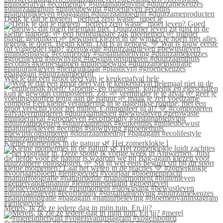
Denk je dat je meteen “perfect zero waste” moet le
Wist je dat een groot deel van je keukenafval hele
Kleine momentjes in de natuur 🌿 Het zomerklokje l
Merels, ik zie ze iedere dag in mijn tuin. En jij?