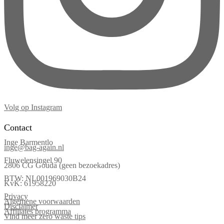
Volg op Instagram
Contact
Inge Barmentlo
inge@bag-again.nl
Fluwelensingel 90
2806 CG Gouda (geen bezoekadres)
BTW: NL001969030B24
KvK: 61958220
Privacy
Algemene voorwaarden
Disclaimer
Affiliates programma
Vind meer zero waste tips