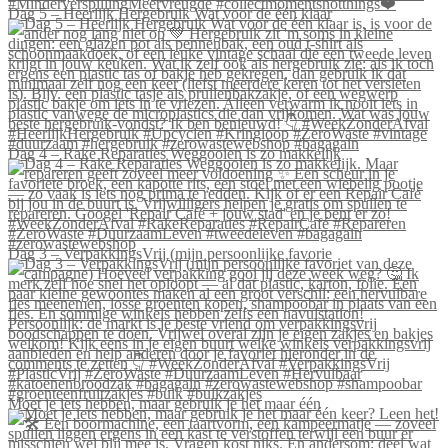
Dag 5 – Heerlijk Hergebruik Wat voor de één klaar
Dag 4 – Rake Reparaties Weggooien is zo makkelijk
Dag 3 – VerpakkingsVrij (mijn persoonlijke favorie
Moet je iets hebben, maar gebruik je het maar één