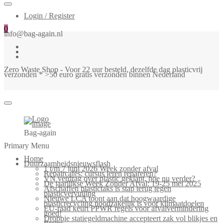
Login / Register
0
info@bag-again.nl
Zero Waste Shop - Voor 22 uur besteld, dezelfde dag plasticvrij
verzonden * >50 euro gratis verzonden binnen Nederland
Bag-again
Primary Menu
Home
Duurzaamheidsnieuwsflash
1 t/m 7 juni 2026 Week zonder afval
Repaircafés: cursus leren repareren?
VN verdrag over plastic geklapt, hoe nu verder?
De jaarlijkse Week Zonder Afval: 19-25 mei 2025
Afschaffen plastictaks is stap terug tegen
plasticvervuiling
Nieuwe LCA toont aan dat hoogwaardige
plasticrecycling noodzakelijk is voor klimaatdoelen
EU-raad keurt PPWR regels voor afvalvermindering
goed!
Droppie statiegeldmachine accepteert zak vol blikjes en