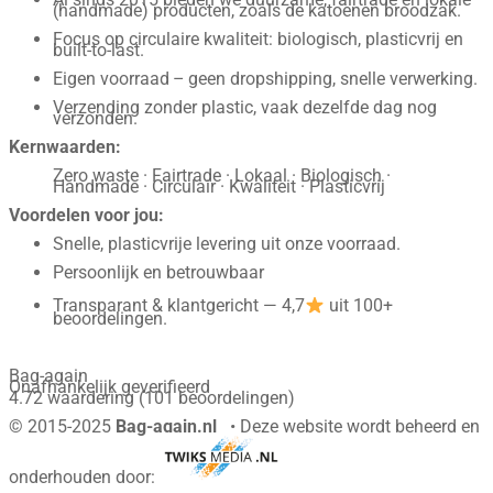
(handmade) producten, zoals de katoenen broodzak.
Focus op circulaire kwaliteit: biologisch, plasticvrij en
built-to-last.
Eigen voorraad – geen dropshipping, snelle verwerking.
Verzending zonder plastic, vaak dezelfde dag nog
verzonden.
Kernwaarden:
Zero waste · Fairtrade · Lokaal · Biologisch ·
Handmade · Circulair · Kwaliteit · Plasticvrij
Voordelen voor jou:
Snelle, plasticvrije levering uit onze voorraad.
Persoonlijk en betrouwbaar
Transparant & klantgericht — 4,7
uit 100+
beoordelingen.
Bag-again
Onafhankelijk geverifieerd
4.72 waardering
(101 beoordelingen)
© 2015-2025
Bag-again.nl
• Deze website wordt beheerd en
onderhouden door: