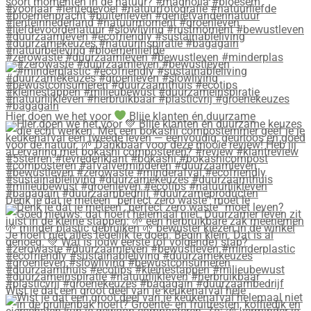
#zerowaste #duurzaamleven #bewustleven #minderplas
Hier doen we het voor
Blije klanten én duurzame
Denk je dat je meteen “perfect zero waste” moet le
Wist je dat een groot deel van je keukenafval hele