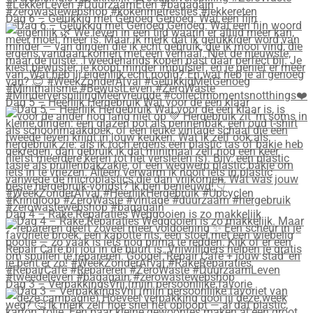
Dag 6 – Gelukkig met Genoeg Genoeg. Wat een fijn
Dag 5 – Heerlijk Hergebruik Wat voor de één klaar
Dag 4 – Rake Reparaties Weggooien is zo makkelijk
Dag 3 – VerpakkingsVrij (mijn persoonlijke favorie