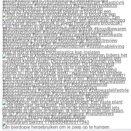
Met onze katoenen broodzak bewaar je brood op een
Wist je dat je kleding microplastics kan loslaten
Helleborus: een prachtige vroege bloeier. Een vast
Instagram bericht 17865004830511340
Een bierdopje hergebruiken om je zeep op te hangen