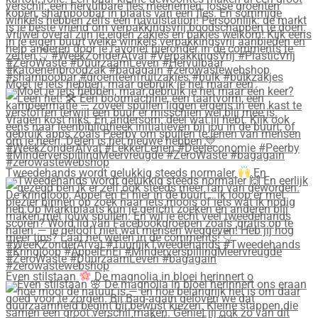
Moet je iets hebben, maar gebruik je het maar één
Tweedehands wordt gelukkig steeds normaler
En
Even stilstaan
De magnolia in bloei herinnert o