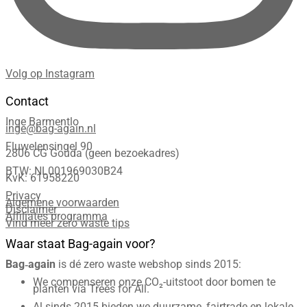
Volg op Instagram
Contact
Inge Barmentlo
inge@bag-again.nl
Fluwelensingel 90
2806 CG Gouda (geen bezoekadres)
BTW: NL001969030B24
KvK: 61958220
Privacy
Algemene voorwaarden
Disclaimer
Affiliates programma
Vind meer zero waste tips
Waar staat Bag-again voor?
Bag‑again
is dé zero waste webshop sinds 2015:
We compenseren onze CO₂-uitstoot door bomen te
planten via Trees for All.
Al sinds 2015 bieden we duurzame, fairtrade en lokale