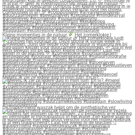
Kleine momentjes in de natuur
Het zomerklokje l
Merels, ik zie ze iedere dag in mijn tuin. En jij?
De Guppyfriend waszak helpt om de synthetische vez