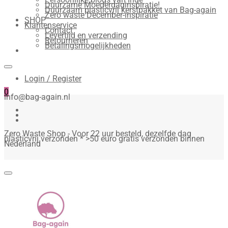
Duurzame Moederdaginspiratie!
Duurzaam plasticvrij kerstpakket van Bag-again
Zero waste December-inspiratie
SHOP
Klantenservice
Contact
Levertijd en verzending
Retourneren
Betalingsmogelijkheden
Login / Register
0
info@bag-again.nl
Zero Waste Shop - Voor 22 uur besteld, dezelfde dag
plasticvrij verzonden * >50 euro gratis verzonden binnen
Nederland