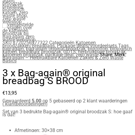
SKU
8720256977322
Categorieën
Katoenen
broodzakken/Breadbags
,
Package deals/voordeelsets
Tags
bag-again
,
bag-again original broodzak
,
biocotton
,
biologisch
katoen
,
breadbag
,
broodzak
,
GOTS
,
herbruikbare broodzak
,
katoenen broodzak
,
package deal
,
zero waste
Share:
Merk:
Bag-again – Herbruikbare Katoenen Zakjes & Zero Waste
Basics
3 x Bag-again® original
breadbag S BROOD
€
13,95
Gewaardeerd
5.00
op 5 gebaseerd op
2
klant waarderingen
(
klantbeoordelingen)
Set van 3 bedrukte Bag-again® original broodzak S: hoe gaaf
is dat!
Afmetingen: 30×38 cm