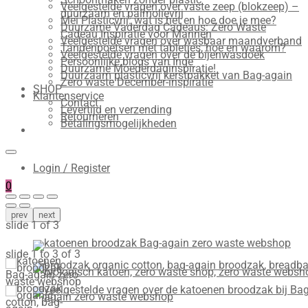
Veelgestelde vragen over vaste zeep (blokzeep) –
duurzaam en palmolievrij
Mei Plasticvrij: wat is het en hoe doe je mee?
Duurzame Vaderdag Cadeaus: Zero Waste
Cadeau Inspiratie voor Mannen
Veelgestelde vragen over wasbaar maandverband
Tandenpoetsen met tabletjes, hoe en waarom?
Veelgestelde vragen over de bijenwasdoek
Persoonlijke blogs van Inge
Duurzame Moederdaginspiratie!
Duurzaam plasticvrij kerstpakket van Bag-again
Zero waste December-inspiratie
SHOP
Klantenservice
Contact
Levertijd en verzending
Retourneren
Betalingsmogelijkheden
Login / Register
0
prev
next
slide
1
of 3
slide
1 to 3
of 3