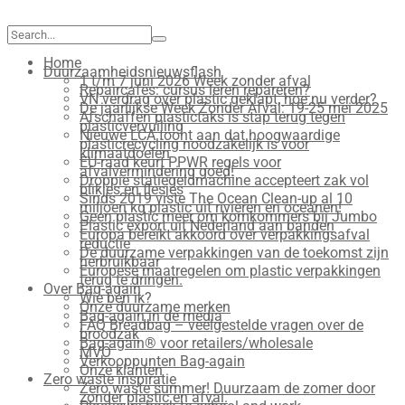
Search
for:
Home
Duurzaamheidsnieuwsflash
1 t/m 7 juni 2026 Week zonder afval
Repaircafés: cursus leren repareren?
VN verdrag over plastic geklapt, hoe nu verder?
De jaarlijkse Week Zonder Afval: 19-25 mei 2025
Afschaffen plastictaks is stap terug tegen
plasticvervuiling
Nieuwe LCA toont aan dat hoogwaardige
plasticrecycling noodzakelijk is voor
klimaatdoelen
EU-raad keurt PPWR regels voor
afvalvermindering goed!
Droppie statiegeldmachine accepteert zak vol
blikjes en flesjes
Sinds 2019 viste The Ocean Clean-up al 10
miljoen kg plastic uit rivieren en oceanen!
Geen plastic meer om komkommers bij Jumbo
Plastic export uit Nederland aan banden
Europa bereikt akkoord over verpakkingsafval
reductie
De duurzame verpakkingen van de toekomst zijn
herbruikbaar
Europese maatregelen om plastic verpakkingen
terug te dringen.
Over Bag-again
Wie ben ik?
Onze duurzame merken
Bag-again in de media
FAQ Breadbag – veelgestelde vragen over de
broodzak
Bag-again® voor retailers/wholesale
MVO
Verkooppunten Bag-again
Onze klanten
Zero waste inspiratie
Zero waste summer! Duurzaam de zomer door
zonder plastic en afval.