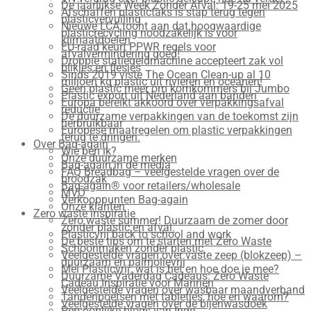
De jaarlijkse Week Zonder Afval: 19-25 mei 2025
Afschaffen plastictaks is stap terug tegen
plasticvervuiling
Nieuwe LCA toont aan dat hoogwaardige
plasticrecycling noodzakelijk is voor
klimaatdoelen
EU-raad keurt PPWR regels voor
afvalvermindering goed!
Droppie statiegeldmachine accepteert zak vol
blikjes en flesjes
Sinds 2019 viste The Ocean Clean-up al 10
miljoen kg plastic uit rivieren en oceanen!
Geen plastic meer om komkommers bij Jumbo
Plastic export uit Nederland aan banden
Europa bereikt akkoord over verpakkingsafval
reductie
De duurzame verpakkingen van de toekomst zijn
herbruikbaar
Europese maatregelen om plastic verpakkingen
terug te dringen.
Over Bag-again
Wie ben ik?
Onze duurzame merken
Bag-again in de media
FAQ Breadbag – veelgestelde vragen over de
broodzak
Bag-again® voor retailers/wholesale
MVO
Verkooppunten Bag-again
Onze klanten
Zero waste inspiratie
Zero waste summer! Duurzaam de zomer door
zonder plastic en afval.
Plasticvrij back to school and work
De beste tips om te starten met Zero Waste
Schoonmaken zonder plastic
Veelgestelde vragen over vaste zeep (blokzeep) –
duurzaam en palmolievrij
Mei Plasticvrij: wat is het en hoe doe je mee?
Duurzame Vaderdag Cadeaus: Zero Waste
Cadeau Inspiratie voor Mannen
Veelgestelde vragen over wasbaar maandverband
Tandenpoetsen met tabletjes, hoe en waarom?
Veelgestelde vragen over de bijenwasdoek
Persoonlijke blogs van Inge