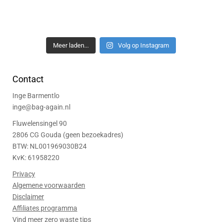
Meer laden...
Volg op Instagram
Contact
Inge Barmentlo
inge@bag-again.nl
Fluwelensingel 90
2806 CG Gouda (geen bezoekadres)
BTW: NL001969030B24
KvK: 61958220
Privacy
Algemene voorwaarden
Disclaimer
Affiliates programma
Vind meer zero waste tips