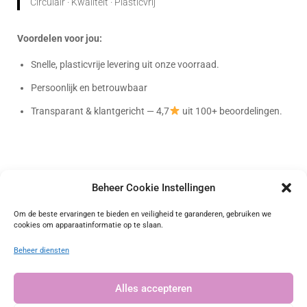
Circulair · Kwaliteit · Plasticvrij
Voordelen voor jou:
Snelle, plasticvrije levering uit onze voorraad.
Persoonlijk en betrouwbaar
Transparant & klantgericht — 4,7
uit 100+ beoordelingen.
Beheer Cookie Instellingen
Bag-again
Om de beste ervaringen te bieden en veiligheid te garanderen, gebruiken we
cookies om apparaatinformatie op te slaan.
Onafhankelijk geverifieerd
Beheer diensten
4.72 waardering
(101 beoordelingen)
Alles accepteren