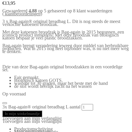
€
13,95
Gewaardeerd
4.88
op 5 gebaseerd op
8
klant waarderingen
(
klantbeoordelingen)
3 x Bag-again® original breadbag L. Dit is nog steeds de meest
verkochte katoenen broodzak.
Met deze katoenen broodzak is Bag-again in 2015 begonnen, een
iconisch product inmiddels! Met deze broodzak van biologisch
katoen bespaar je veel plastic broodzakken.
Bag-again brengt verandering teweeg door middel van herbruikbare
producten. Wat in 2015 nog heel bijzonder was, is nu niet meer weg
te denken.
Drie van deze Bag-again original broodzakken in een voordelige
set.
Fair gemaakt.
Biologisch katoen GOTS.
wasbaar tot 30 graden, maar het beste met de hand
de stof wordt heerlijk zacht na het wassen
Op voorraad
3x Bag-again® original breadbag L aantal
In mijn winkelmandje
Toevoegen aan mijn verlanglijst
Toevoegen aan mijn verlanglijst
Productomschrijving
Meer productinformatie