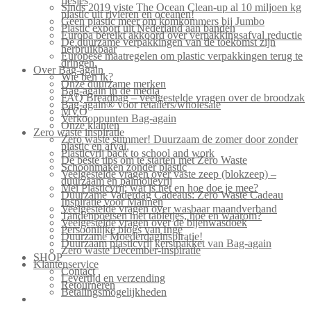
flesjes
Sinds 2019 viste The Ocean Clean-up al 10 miljoen kg
plastic uit rivieren en oceanen!
Geen plastic meer om komkommers bij Jumbo
Plastic export uit Nederland aan banden
Europa bereikt akkoord over verpakkingsafval reductie
De duurzame verpakkingen van de toekomst zijn
herbruikbaar
Europese maatregelen om plastic verpakkingen terug te
dringen.
Over Bag-again
Wie ben ik?
Onze duurzame merken
Bag-again in de media
FAQ Breadbag – veelgestelde vragen over de broodzak
Bag-again® voor retailers/wholesale
MVO
Verkooppunten Bag-again
Onze klanten
Zero waste inspiratie
Zero waste summer! Duurzaam de zomer door zonder
plastic en afval.
Plasticvrij back to school and work
De beste tips om te starten met Zero Waste
Schoonmaken zonder plastic
Veelgestelde vragen over vaste zeep (blokzeep) –
duurzaam en palmolievrij
Mei Plasticvrij: wat is het en hoe doe je mee?
Duurzame Vaderdag Cadeaus: Zero Waste Cadeau
Inspiratie voor Mannen
Veelgestelde vragen over wasbaar maandverband
Tandenpoetsen met tabletjes, hoe en waarom?
Veelgestelde vragen over de bijenwasdoek
Persoonlijke blogs van Inge
Duurzame Moederdaginspiratie!
Duurzaam plasticvrij kerstpakket van Bag-again
Zero waste December-inspiratie
SHOP
Klantenservice
Contact
Levertijd en verzending
Retourneren
Betalingsmogelijkheden