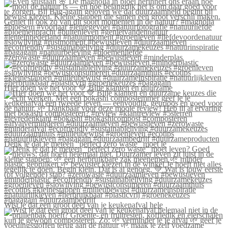
#zerowaste #duurzaamleven #bewustleven #minderplas
Hier doen we het voor 💚 Blije klanten én duurzame
Denk je dat je meteen “perfect zero waste” moet le
Wist je dat een groot deel van je keukenafval hele