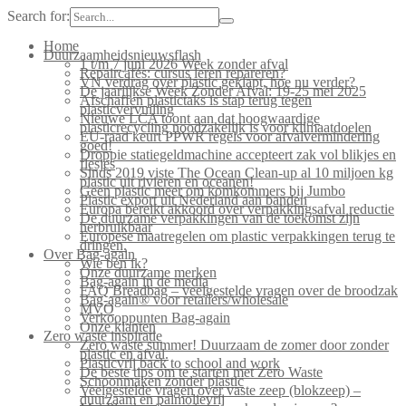
Search for:
Home
Duurzaamheidsnieuwsflash
1 t/m 7 juni 2026 Week zonder afval
Repaircafés: cursus leren repareren?
VN verdrag over plastic geklapt, hoe nu verder?
De jaarlijkse Week Zonder Afval: 19-25 mei 2025
Afschaffen plastictaks is stap terug tegen
plasticvervuiling
Nieuwe LCA toont aan dat hoogwaardige
plasticrecycling noodzakelijk is voor klimaatdoelen
EU-raad keurt PPWR regels voor afvalvermindering
goed!
Droppie statiegeldmachine accepteert zak vol blikjes en
flesjes
Sinds 2019 viste The Ocean Clean-up al 10 miljoen kg
plastic uit rivieren en oceanen!
Geen plastic meer om komkommers bij Jumbo
Plastic export uit Nederland aan banden
Europa bereikt akkoord over verpakkingsafval reductie
De duurzame verpakkingen van de toekomst zijn
herbruikbaar
Europese maatregelen om plastic verpakkingen terug te
dringen.
Over Bag-again
Wie ben ik?
Onze duurzame merken
Bag-again in de media
FAQ Breadbag – veelgestelde vragen over de broodzak
Bag-again® voor retailers/wholesale
MVO
Verkooppunten Bag-again
Onze klanten
Zero waste inspiratie
Zero waste summer! Duurzaam de zomer door zonder
plastic en afval.
Plasticvrij back to school and work
De beste tips om te starten met Zero Waste
Schoonmaken zonder plastic
Veelgestelde vragen over vaste zeep (blokzeep) –
duurzaam en palmolievrij