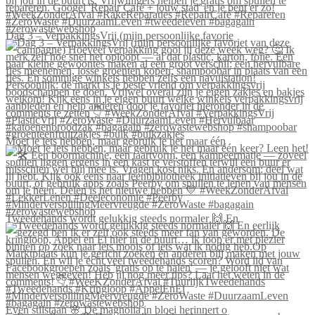
Dag 3 – VerpakkingsVrij (mijn persoonlijke favorie
Moet je iets hebben, maar gebruik je het maar één
Tweedehands wordt gelukkig steeds normaler 🙌 En
Even stilstaan 🌸 De magnolia in bloei herinnert o