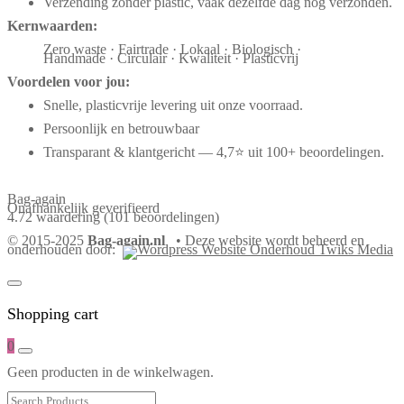
Verzending zonder plastic, vaak dezelfde dag nog verzonden.
Kernwaarden:
Zero waste · Fairtrade · Lokaal · Biologisch ·
Handmade · Circulair · Kwaliteit · Plasticvrij
Voordelen voor jou:
Snelle, plasticvrije levering uit onze voorraad.
Persoonlijk en betrouwbaar
Transparant & klantgericht — 4,7⭐ uit 100+ beoordelingen.
Bag-again
Onafhankelijk geverifieerd
4.72 waardering
(101 beoordelingen)
© 2015-2025
Bag-again.nl
• Deze website wordt beheerd en
onderhouden door:
Shopping cart
0
Geen producten in de winkelwagen.