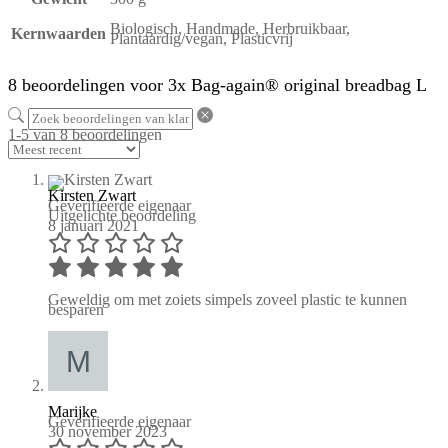
Biologisch, Handmade, Herbruikbaar,
Kernwaarden
Plantaardig/vegan, Plasticvrij
8 beoordelingen voor
3x Bag-again® original breadbag L
1-5 van 8 beoordelingen
Kirsten Zwart
Geverifieerde eigenaar
Uitgelichte beoordeling
8 januari 2021
Geweldig om met zoiets simpels zoveel plastic te kunnen
besparen
Marijke
Geverifieerde eigenaar
30 november 2023