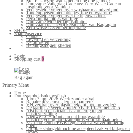
Mei Plasticvrij: wat is het en hoe doe je mee?
Duurzame Vaderdag Cadeaus: Zero Waste Cadeau
Inspiratie voor Mannen
Veelgestelde vragen over wasbaar maandverband
Tandenpoetsen met tabletjes, hoe en waarom?
Veelgestelde vragen over de bijenwasdoek
Persoonlijke blogs van Inge
Duurzame Moederdaginspiratie!
Duurzaam plasticvrij kerstpakket van Bag-again
Zero waste December-inspiratie
SHOP
Klantenservice
Contact
Levertijd en verzending
Retourneren
Betalingsmogelijkheden
Login
Shopping cart
0
Bag-again
Primary Menu
Home
Duurzaamheidsnieuwsflash
1 t/m 7 juni 2026 Week zonder afval
Repaircafés: cursus leren repareren?
VN verdrag over plastic geklapt, hoe nu verder?
De jaarlijkse Week Zonder Afval: 19-25 mei 2025
Afschaffen plastictaks is stap terug tegen
plasticvervuiling
Nieuwe LCA toont aan dat hoogwaardige
plasticrecycling noodzakelijk is voor klimaatdoelen
EU-raad keurt PPWR regels voor afvalvermindering
goed!
Droppie statiegeldmachine accepteert zak vol blikjes en
flesjes