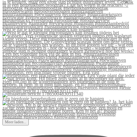
Wist je dat je kleding microplastics kan loslaten
Helleborus: een prachtige vroege bloeier. Een vast
Instagram bericht 17865004830511340
Een bierdopje hergebruiken om je zeep op te hangen
Meer laden...