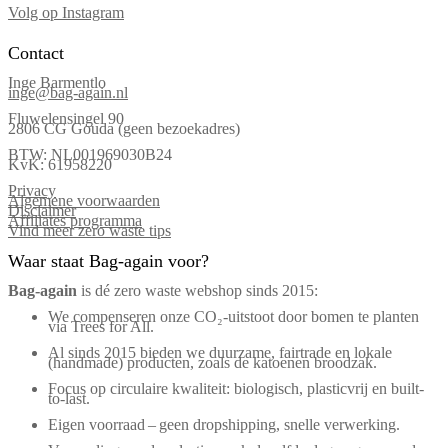
Volg op Instagram
Contact
Inge Barmentlo
inge@bag-again.nl
Fluwelensingel 90
2806 CG Gouda (geen bezoekadres)
BTW: NL001969030B24
KvK: 61958220
Privacy
Algemene voorwaarden
Disclaimer
Affiliates programma
Vind meer zero waste tips
Waar staat Bag-again voor?
Bag‑again
is dé zero waste webshop sinds 2015:
We compenseren onze CO₂-uitstoot door bomen te planten
via Trees for All.
Al sinds 2015 bieden we duurzame, fairtrade en lokale
(handmade) producten, zoals de katoenen broodzak.
Focus op circulaire kwaliteit: biologisch, plasticvrij en built-
to-last.
Eigen voorraad – geen dropshipping, snelle verwerking.