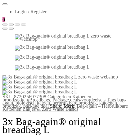
Login / Register
0
SKU
8720256977308
Categorieën
Katoenen
broodzakken/Breadbags
,
Package deals/voordeelsets
Tags
bag-
again
,
biologisch katoen
,
herbruikbare broodzak
,
katoenen
broodzak
,
package deal
Share:
Merk:
Bag-again – Herbruikbare
Katoenen Zakjes & Zero Waste Basics
3x Bag-again® original
breadbag L