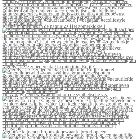
Kleine momentjes in de natuur 🌿 Het zomerklokje l
Merels, ik zie ze iedere dag in mijn tuin. En jij?
De Guppyfriend waszak helpt om de synthetische vez
Met onze katoenen broodzak bewaar je brood op een