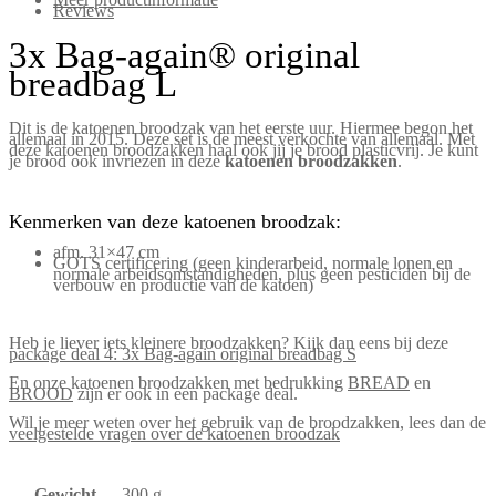
Reviews
3x Bag-again® original
breadbag L
Dit is de katoenen broodzak van het eerste uur. Hiermee begon het
allemaal in 2015. Deze set is de meest verkochte van allemaal. Met
deze katoenen broodzakken haal ook jij je brood plasticvrij. Je kunt
je brood ook invriezen in deze
katoenen broodzakken
.
Kenmerken van deze katoenen broodzak:
afm. 31×47 cm
GOTS certificering (geen kinderarbeid, normale lonen en
normale arbeidsomstandigheden, plus geen pesticiden bij de
verbouw en productie van de katoen)
Heb je liever iets kleinere broodzakken? Kijk dan eens bij deze
package deal 4: 3x Bag-again original breadbag S
En onze katoenen broodzakken met bedrukking
BREAD
en
BROOD
zijn er ook in een package deal.
Wil je meer weten over het gebruik van de broodzakken, lees dan de
veelgestelde vragen over de katoenen broodzak
Gewicht
300 g