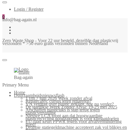
Login / Register
0
info@bag-again.nl
Zero Waste Shop - Voor 22 uur besteld, dezelfde dag plasticvrij
verzonden * >50 euro gratis verzonden binnen Nederland
Bag-again
Primary Menu
Home
Duurzaamheidsnieuwsflash
1 t/m 7 juni 2026 Week zonder afval
Repaircafés: cursus leren repareren?
VN verdrag over plastic geklapt, hoe nu verder?
De jaarlijkse Week Zonder Afval: 19-25 mei 2025
Afschaffen plastictaks is stap terug tegen
plasticvervuiling
Nieuwe LCA toont aan dat hoogwaardige
plasticrecycling noodzakelijk is voor klimaatdoelen
EU-raad keurt PPWR regels voor afvalvermindering
goed!
Droppie statiegeldmachine accepteert zak vol blikjes en