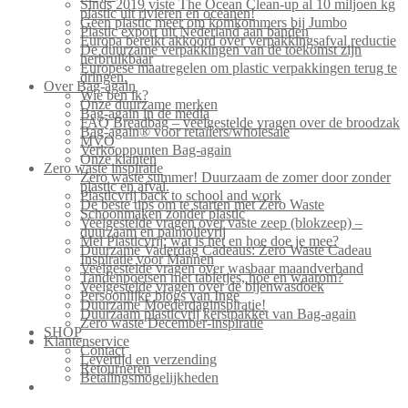
Sinds 2019 viste The Ocean Clean-up al 10 miljoen kg
plastic uit rivieren en oceanen!
Geen plastic meer om komkommers bij Jumbo
Plastic export uit Nederland aan banden
Europa bereikt akkoord over verpakkingsafval reductie
De duurzame verpakkingen van de toekomst zijn
herbruikbaar
Europese maatregelen om plastic verpakkingen terug te
dringen.
Over Bag-again
Wie ben ik?
Onze duurzame merken
Bag-again in de media
FAQ Breadbag – veelgestelde vragen over de broodzak
Bag-again® voor retailers/wholesale
MVO
Verkooppunten Bag-again
Onze klanten
Zero waste inspiratie
Zero waste summer! Duurzaam de zomer door zonder
plastic en afval.
Plasticvrij back to school and work
De beste tips om te starten met Zero Waste
Schoonmaken zonder plastic
Veelgestelde vragen over vaste zeep (blokzeep) –
duurzaam en palmolievrij
Mei Plasticvrij: wat is het en hoe doe je mee?
Duurzame Vaderdag Cadeaus: Zero Waste Cadeau
Inspiratie voor Mannen
Veelgestelde vragen over wasbaar maandverband
Tandenpoetsen met tabletjes, hoe en waarom?
Veelgestelde vragen over de bijenwasdoek
Persoonlijke blogs van Inge
Duurzame Moederdaginspiratie!
Duurzaam plasticvrij kerstpakket van Bag-again
Zero waste December-inspiratie
SHOP
Klantenservice
Contact
Levertijd en verzending
Retourneren
Betalingsmogelijkheden