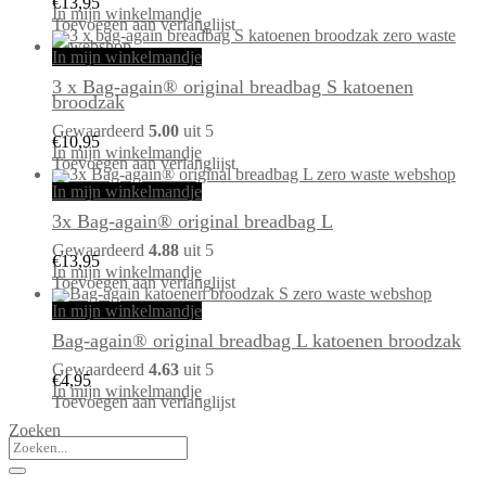
€
13,95
In mijn winkelmandje
Toevoegen aan verlanglijst
In mijn winkelmandje
3 x Bag-again® original breadbag S katoenen
broodzak
Gewaardeerd
5.00
uit 5
€
10,95
In mijn winkelmandje
Toevoegen aan verlanglijst
In mijn winkelmandje
3x Bag-again® original breadbag L
Gewaardeerd
4.88
uit 5
€
13,95
In mijn winkelmandje
Toevoegen aan verlanglijst
In mijn winkelmandje
Bag-again® original breadbag L katoenen broodzak
Gewaardeerd
4.63
uit 5
€
4,95
In mijn winkelmandje
Toevoegen aan verlanglijst
Zoeken