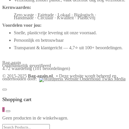
Kernwaarden:
Zero waste · Fairtrade · Lokaal · Biologisch ·
Handmade · Circulair · Kwaliteit · Plasticvrij
Voordelen voor jou:
Snelle, plasticvrije levering uit onze voorraad.
Persoonlijk en betrouwbaar
Transparant & klantgericht — 4,7⭐ uit 100+ beoordelingen.
Bag-again
Onafhankelijk geverifieerd
4.72 waardering
(101 beoordelingen)
© 2015-2025
Bag-again.nl
• Deze website wordt beheerd en
onderhouden door:
Shopping cart
0
Geen producten in de winkelwagen.