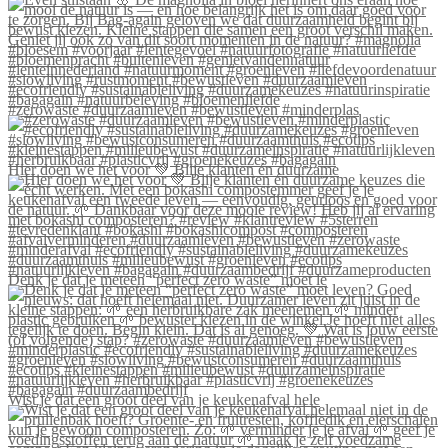
#zerowaste #duurzaamleven #bewustleven #minderplas
Hier doen we het voor 💚 Blije klanten én duurzame
Denk je dat je meteen “perfect zero waste” moet le
Wist je dat een groot deel van je keukenafval hele