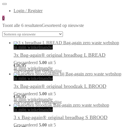
Login / Register
0
Toont alle 6 resultaten
Gesorteerd op nieuwste
In mijn winkelmandje
3x Bag-again® original breadbag L BREAD
Gewaardeerd
5.00
uit 5
€
16,95
In mijn winkelmandje
Toevoegen aan verlanglijst
In mijn winkelmandje
3x Bag-again® original broodzak L BROOD
Gewaardeerd
5.00
uit 5
€
16,95
In mijn winkelmandje
Toevoegen aan verlanglijst
In mijn winkelmandje
3 x Bag-again® original breadbag S BROOD
Gewaardeerd
5.00
uit 5