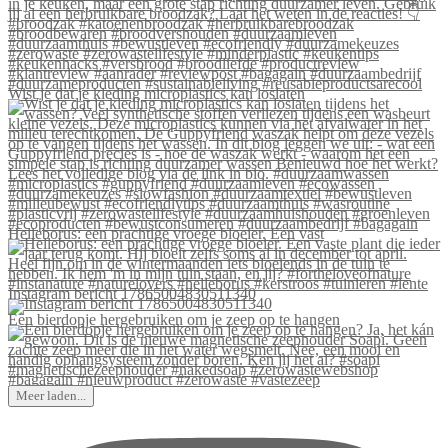
Wist je dat je kleding microplastics kan loslaten
Helleborus: een prachtige vroege bloeier. Een vast
Instagram bericht 17865004830511340
Een bierdopje hergebruiken om je zeep op te hangen
Meer laden...