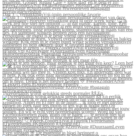
Dag 3 – VerpakkingsVrij (mijn persoonlijke favorie
Moet je iets hebben, maar gebruik je het maar één
Tweedehands wordt gelukkig steeds normaler 🙌 En
Even stilstaan 🌸 De magnolia in bloei herinnert o