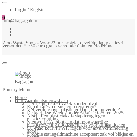
Login / Register
0
info@bag-again.nl
Zero Waste Shop - Voor 22 uur besteld, dezelfde dag plasticvrij
verzonden * >50 euro gratis verzonden binnen Nederland
Bag-again
Primary Menu
Home
Duurzaamheidsnieuwsflash
1 t/m 7 juni 2026 Week zonder afval
Repaircafés: cursus leren repareren?
VN verdrag over plastic geklapt, hoe nu verder?
De jaarlijkse Week Zonder Afval: 19-25 mei 2025
Afschaffen plastictaks is stap terug tegen
plasticvervuiling
Nieuwe LCA toont aan dat hoogwaardige
plasticrecycling noodzakelijk is voor klimaatdoelen
EU-raad keurt PPWR regels voor afvalvermindering
goed!
Droppie statiegeldmachine accepteert zak vol blikjes en