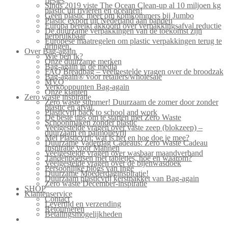
flesjes
Sinds 2019 viste The Ocean Clean-up al 10 miljoen kg
plastic uit rivieren en oceanen!
Geen plastic meer om komkommers bij Jumbo
Plastic export uit Nederland aan banden
Europa bereikt akkoord over verpakkingsafval reductie
De duurzame verpakkingen van de toekomst zijn
herbruikbaar
Europese maatregelen om plastic verpakkingen terug te
dringen.
Over Bag-again
Wie ben ik?
Onze duurzame merken
Bag-again in de media
FAQ Breadbag – veelgestelde vragen over de broodzak
Bag-again® voor retailers/wholesale
MVO
Verkooppunten Bag-again
Onze klanten
Zero waste inspiratie
Zero waste summer! Duurzaam de zomer door zonder
plastic en afval.
Plasticvrij back to school and work
De beste tips om te starten met Zero Waste
Schoonmaken zonder plastic
Veelgestelde vragen over vaste zeep (blokzeep) –
duurzaam en palmolievrij
Mei Plasticvrij: wat is het en hoe doe je mee?
Duurzame Vaderdag Cadeaus: Zero Waste Cadeau
Inspiratie voor Mannen
Veelgestelde vragen over wasbaar maandverband
Tandenpoetsen met tabletjes, hoe en waarom?
Veelgestelde vragen over de bijenwasdoek
Persoonlijke blogs van Inge
Duurzame Moederdaginspiratie!
Duurzaam plasticvrij kerstpakket van Bag-again
Zero waste December-inspiratie
SHOP
Klantenservice
Contact
Levertijd en verzending
Retourneren
Betalingsmogelijkheden