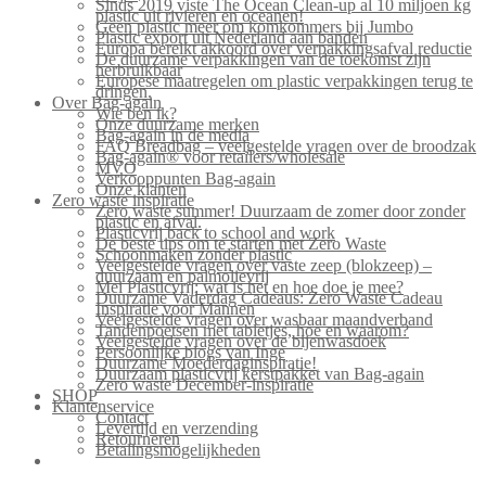
Sinds 2019 viste The Ocean Clean-up al 10 miljoen kg
plastic uit rivieren en oceanen!
Geen plastic meer om komkommers bij Jumbo
Plastic export uit Nederland aan banden
Europa bereikt akkoord over verpakkingsafval reductie
De duurzame verpakkingen van de toekomst zijn
herbruikbaar
Europese maatregelen om plastic verpakkingen terug te
dringen.
Over Bag-again
Wie ben ik?
Onze duurzame merken
Bag-again in de media
FAQ Breadbag – veelgestelde vragen over de broodzak
Bag-again® voor retailers/wholesale
MVO
Verkooppunten Bag-again
Onze klanten
Zero waste inspiratie
Zero waste summer! Duurzaam de zomer door zonder
plastic en afval.
Plasticvrij back to school and work
De beste tips om te starten met Zero Waste
Schoonmaken zonder plastic
Veelgestelde vragen over vaste zeep (blokzeep) –
duurzaam en palmolievrij
Mei Plasticvrij: wat is het en hoe doe je mee?
Duurzame Vaderdag Cadeaus: Zero Waste Cadeau
Inspiratie voor Mannen
Veelgestelde vragen over wasbaar maandverband
Tandenpoetsen met tabletjes, hoe en waarom?
Veelgestelde vragen over de bijenwasdoek
Persoonlijke blogs van Inge
Duurzame Moederdaginspiratie!
Duurzaam plasticvrij kerstpakket van Bag-again
Zero waste December-inspiratie
SHOP
Klantenservice
Contact
Levertijd en verzending
Retourneren
Betalingsmogelijkheden