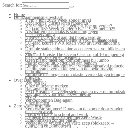
Search for:
Home
Duurzaamheidsnieuwsflash
1 t/m 7 juni 2026 Week zonder afval
Repaircafés: cursus leren repareren?
VN verdrag over plastic geklapt, hoe nu verder?
De jaarlijkse Week Zonder Afval: 19-25 mei 2025
Afschaffen plastictaks is stap terug tegen
plasticvervuiling
Nieuwe LCA toont aan dat hoogwaardige
plasticrecycling noodzakelijk is voor klimaatdoelen
EU-raad keurt PPWR regels voor afvalvermindering
goed!
Droppie statiegeldmachine accepteert zak vol blikjes en
flesjes
Sinds 2019 viste The Ocean Clean-up al 10 miljoen kg
plastic uit rivieren en oceanen!
Geen plastic meer om komkommers bij Jumbo
Plastic export uit Nederland aan banden
Europa bereikt akkoord over verpakkingsafval reductie
De duurzame verpakkingen van de toekomst zijn
herbruikbaar
Europese maatregelen om plastic verpakkingen terug te
dringen.
Over Bag-again
Wie ben ik?
Onze duurzame merken
Bag-again in de media
FAQ Breadbag – veelgestelde vragen over de broodzak
Bag-again® voor retailers/wholesale
MVO
Verkooppunten Bag-again
Onze klanten
Zero waste inspiratie
Zero waste summer! Duurzaam de zomer door zonder
plastic en afval.
Plasticvrij back to school and work
De beste tips om te starten met Zero Waste
Schoonmaken zonder plastic
Veelgestelde vragen over vaste zeep (blokzeep) –
duurzaam en palmolievrij