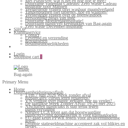
Mei Plasticvrij: wat is het en hoe doe je mee?
Duurzame Vaderdag Cadeaus: Zero Waste Cadeau
Inspiratie voor Mannen
Veelgestelde vragen over wasbaar maandverband
Tandenpoetsen met tabletjes, hoe en waarom?
Veelgestelde vragen over de bijenwasdoek
Persoonlijke blogs van Inge
Duurzame Moederdaginspiratie!
Duurzaam plasticvrij kerstpakket van Bag-again
Zero waste December-inspiratie
SHOP
Klantenservice
Contact
Levertijd en verzending
Retourneren
Betalingsmogelijkheden
Login
Shopping cart
0
Bag-again
Primary Menu
Home
Duurzaamheidsnieuwsflash
1 t/m 7 juni 2026 Week zonder afval
Repaircafés: cursus leren repareren?
VN verdrag over plastic geklapt, hoe nu verder?
De jaarlijkse Week Zonder Afval: 19-25 mei 2025
Afschaffen plastictaks is stap terug tegen
plasticvervuiling
Nieuwe LCA toont aan dat hoogwaardige
plasticrecycling noodzakelijk is voor klimaatdoelen
EU-raad keurt PPWR regels voor afvalvermindering
goed!
Droppie statiegeldmachine accepteert zak vol blikjes en
flesjes