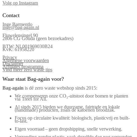
Volg op Instagram
Contact
Inge Barmentlo
inge@bag-again.nl
Fluwelensingel 90
2806 CG Gouda (geen bezoekadres)
BTW: NL001969030B24
KvK: 61958220
Privacy
Algemene voorwaarden
Disclaimer
Affiliates programma
Vind meer zero waste tips
Waar staat Bag-again voor?
Bag‑again
is dé zero waste webshop sinds 2015:
We compenseren onze CO₂-uitstoot door bomen te planten
via Trees for All.
Al sinds 2015 bieden we duurzame, fairtrade en lokale
(handmade) producten, zoals de katoenen broodzak.
Focus op circulaire kwaliteit: biologisch, plasticvrij en built-
to-last.
Eigen voorraad – geen dropshipping, snelle verwerking.
Verzending zonder plastic, vaak dezelfde dag nog verzonden.