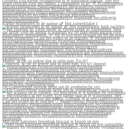
Kleine momentjes in de natuur 🌿 Het zomerklokje l
Merels, ik zie ze iedere dag in mijn tuin. En jij?
De Guppyfriend waszak helpt om de synthetische vez
Met onze katoenen broodzak bewaar je brood op een