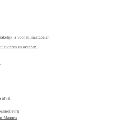
akelijk is voor klimaatdoelen
it rivieren en oceanen!
.
 afval.
palmolievrij
oor Mannen