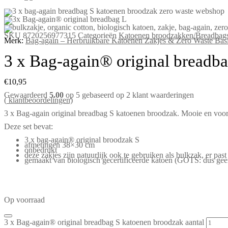
SKU
8720256977315
Categorieën
Katoenen broodzakken/Breadbag
Merk:
Bag-again – Herbruikbare Katoenen Zakjes & Zero Waste Bas
3 x Bag-again® original breadb
€
10,95
Gewaardeerd
5.00
op 5 gebaseerd op
2
klant waarderingen
(
klantbeoordelingen)
3 x Bag-again original breadbag S katoenen broodzak. Mooie en voord
Deze set bevat:
3 x bag-again® original broodzak S
afmetingen 38×30 cm
onbedrukt
deze zakjes zijn natuurlijk ook te gebruiken als bulkzak, er past 
gemaakt van biologisch gecertificeerde katoen (GOTS: dus gee
Op voorraad
3 x Bag-again® original breadbag S katoenen broodzak aantal