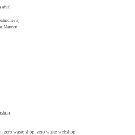
 afval.
palmolievrij
oor Mannen