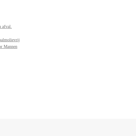
 afval.
palmolievrij
oor Mannen