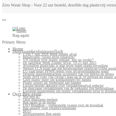
Zero Waste Shop - Voor 22 uur besteld, dezelfde dag plasticvrij ver
Bag-again
Primary Menu
Home
Duurzaamheidsnieuwsflash
1 t/m 7 juni 2026 Week zonder afval
Repaircafés: cursus leren repareren?
VN verdrag over plastic geklapt, hoe nu verder?
De jaarlijkse Week Zonder Afval: 19-25 mei 2025
Afschaffen plastictaks is stap terug tegen plasticvervuiling
Nieuwe LCA toont aan dat hoogwaardige plasticrecycling noodz
EU-raad keurt PPWR regels voor afvalvermindering goed!
Droppie statiegeldmachine accepteert zak vol blikjes en flesjes
Sinds 2019 viste The Ocean Clean-up al 10 miljoen kg plastic u
Geen plastic meer om komkommers bij Jumbo
Plastic export uit Nederland aan banden
Europa bereikt akkoord over verpakkingsafval reductie
De duurzame verpakkingen van de toekomst zijn herbruikbaar
Europese maatregelen om plastic verpakkingen terug te dringen
Over Bag-again
Wie ben ik?
Onze duurzame merken
Bag-again in de media
FAQ Breadbag – veelgestelde vragen over de broodzak
Bag-again® voor retailers/wholesale
MVO
Verkooppunten Bag-again