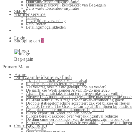
Duurzame Moederdaginspiratie!
Duurzaam plasticvrij kerstpakket van Bag-again
Zero waste December-inspiratie
SHOP
Klantenservice
Contact
Levertijd en verzending
Retourneren
Betalingsmogelijkheden
Login
Shopping cart
0
Bag-again
Primary Menu
Home
Duurzaamheidsnieuwsflash
1 t/m 7 juni 2026 Week zonder afval
Repaircafés: cursus leren repareren?
VN verdrag over plastic geklapt, hoe nu verder?
De jaarlijkse Week Zonder Afval: 19-25 mei 2025
Afschaffen plastictaks is stap terug tegen plasticvervuiling
Nieuwe LCA toont aan dat hoogwaardige plasticrecycling noodz
EU-raad keurt PPWR regels voor afvalvermindering goed!
Droppie statiegeldmachine accepteert zak vol blikjes en flesjes
Sinds 2019 viste The Ocean Clean-up al 10 miljoen kg plastic u
Geen plastic meer om komkommers bij Jumbo
Plastic export uit Nederland aan banden
Europa bereikt akkoord over verpakkingsafval reductie
De duurzame verpakkingen van de toekomst zijn herbruikbaar
Europese maatregelen om plastic verpakkingen terug te dringen
Over Bag-again
Wie ben ik?