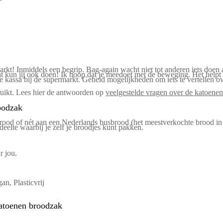
kt! Inmiddels een begrip. Bag-again wacht niet tot anderen iets doen 
 kun jij ook doen! Ik hoop dat je meedoet met de beweging. Het helpt na
f de kassa bij de supermarkt. Geheid mogelijkheden om iets te vertellen o
ruikt. Lees hier de antwoorden op
veelgestelde vragen over de katoene
oodzak
 brood of nét aan een Nederlands busbrood (het meestverkochte brood in
eelte waarbij je zelf je broodjes kunt pakken.
r jou.
n, Plasticvrij
katoenen broodzak