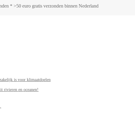
zonden * >50 euro gratis verzonden binnen Nederland
akelijk is voor klimaatdoelen
it rivieren en oceanen!
.