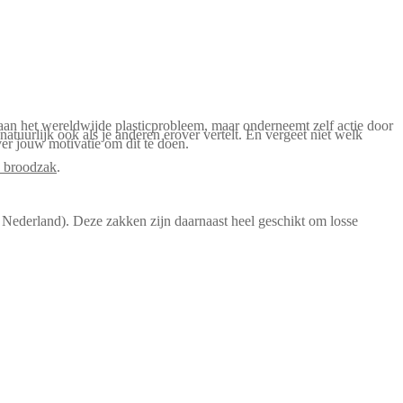
aan het wereldwijde plasticprobleem, maar onderneemt zelf actie door
tuurlijk ook als je anderen erover vertelt. En vergeet niet welk
ver jouw motivatie om dit te doen.
n broodzak
.
 Nederland). Deze zakken zijn daarnaast heel geschikt om losse