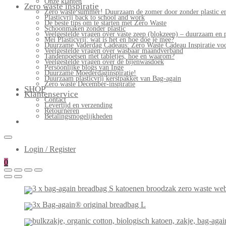
Onze klanten
Zero waste inspiratie
Zero waste summer! Duurzaam de zomer door zonder plastic en
Plasticvrij back to school and work
De beste tips om te starten met Zero Waste
Schoonmaken zonder plastic
Veelgestelde vragen over vaste zeep (blokzeep) – duurzaam en 
Mei Plasticvrij: wat is het en hoe doe je mee?
Duurzame Vaderdag Cadeaus: Zero Waste Cadeau Inspiratie v
Veelgestelde vragen over wasbaar maandverband
Tandenpoetsen met tabletjes, hoe en waarom?
Veelgestelde vragen over de bijenwasdoek
Persoonlijke blogs van Inge
Duurzame Moederdaginspiratie!
Duurzaam plasticvrij kerstpakket van Bag-again
Zero waste December-inspiratie
SHOP
Klantenservice
Contact
Levertijd en verzending
Retourneren
Betalingsmogelijkheden
Login / Register
0