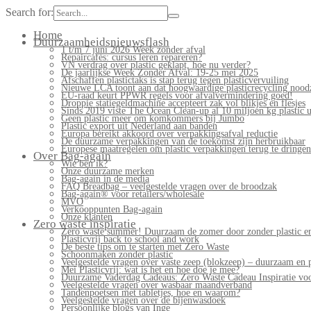
Search for:
Home
Duurzaamheidsnieuwsflash
1 t/m 7 juni 2026 Week zonder afval
Repaircafés: cursus leren repareren?
VN verdrag over plastic geklapt, hoe nu verder?
De jaarlijkse Week Zonder Afval: 19-25 mei 2025
Afschaffen plastictaks is stap terug tegen plasticvervuiling
Nieuwe LCA toont aan dat hoogwaardige plasticrecycling noodz
EU-raad keurt PPWR regels voor afvalvermindering goed!
Droppie statiegeldmachine accepteert zak vol blikjes en flesjes
Sinds 2019 viste The Ocean Clean-up al 10 miljoen kg plastic u
Geen plastic meer om komkommers bij Jumbo
Plastic export uit Nederland aan banden
Europa bereikt akkoord over verpakkingsafval reductie
De duurzame verpakkingen van de toekomst zijn herbruikbaar
Europese maatregelen om plastic verpakkingen terug te dringen
Over Bag-again
Wie ben ik?
Onze duurzame merken
Bag-again in de media
FAQ Breadbag – veelgestelde vragen over de broodzak
Bag-again® voor retailers/wholesale
MVO
Verkooppunten Bag-again
Onze klanten
Zero waste inspiratie
Zero waste summer! Duurzaam de zomer door zonder plastic en
Plasticvrij back to school and work
De beste tips om te starten met Zero Waste
Schoonmaken zonder plastic
Veelgestelde vragen over vaste zeep (blokzeep) – duurzaam en 
Mei Plasticvrij: wat is het en hoe doe je mee?
Duurzame Vaderdag Cadeaus: Zero Waste Cadeau Inspiratie v
Veelgestelde vragen over wasbaar maandverband
Tandenpoetsen met tabletjes, hoe en waarom?
Veelgestelde vragen over de bijenwasdoek
Persoonlijke blogs van Inge