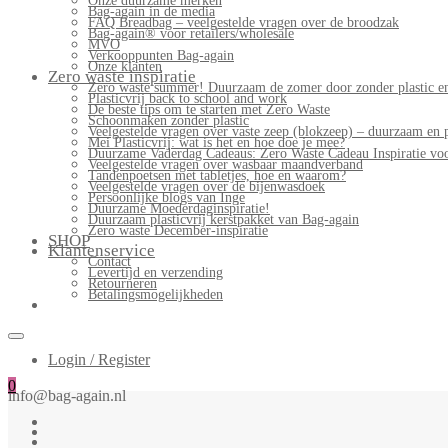
Onze duurzame merken
Bag-again in de media
FAQ Breadbag – veelgestelde vragen over de broodzak
Bag-again® voor retailers/wholesale
MVO
Verkooppunten Bag-again
Onze klanten
Zero waste inspiratie
Zero waste summer! Duurzaam de zomer door zonder plastic en
Plasticvrij back to school and work
De beste tips om te starten met Zero Waste
Schoonmaken zonder plastic
Veelgestelde vragen over vaste zeep (blokzeep) – duurzaam en 
Mei Plasticvrij: wat is het en hoe doe je mee?
Duurzame Vaderdag Cadeaus: Zero Waste Cadeau Inspiratie v
Veelgestelde vragen over wasbaar maandverband
Tandenpoetsen met tabletjes, hoe en waarom?
Veelgestelde vragen over de bijenwasdoek
Persoonlijke blogs van Inge
Duurzame Moederdaginspiratie!
Duurzaam plasticvrij kerstpakket van Bag-again
Zero waste December-inspiratie
SHOP
Klantenservice
Contact
Levertijd en verzending
Retourneren
Betalingsmogelijkheden
Login / Register
0
info@bag-again.nl