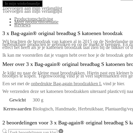
In mijn winkelmandje
Toevoegen aan mijn verlanglijst
Toevoegen aan mijn verlanglijst
Productomschrijving
Meer productinformatie
Reviews
3 x Bag-again® original breadbag S katoenen broodzak
Wij brachten de broodzak van katoen al in 2015 op de Nederlandse mar
herbruikbare producten te gebruiken en op de markt te brengen. En dat
effect het heeft als je je katoenen broodzak laat zien bij de bakker o
Ik kan me voorstellen dat je vragen hebt over hoe je de broodzak geb
Meer over 3 x Bag-again® original breadbag S katoenen br
Je kijkt nu naar de kleine maat broodzakken. Hierin past een kleiner
broodjes te kopen. Tegenwoordig vind je in veel supermarkten een ged
Een set met de
onbedrukte Bag-again broodzakken L
vind je hier.
We verzenden deze set katoenen broodzakken uiteraard plasticvrij naa
Gewicht
300 g
Kernwaarden
Biologisch, Handmade, Herbruikbaar, Plantaardig/vega
2 beoordelingen voor
3 x Bag-again® original breadbag S 