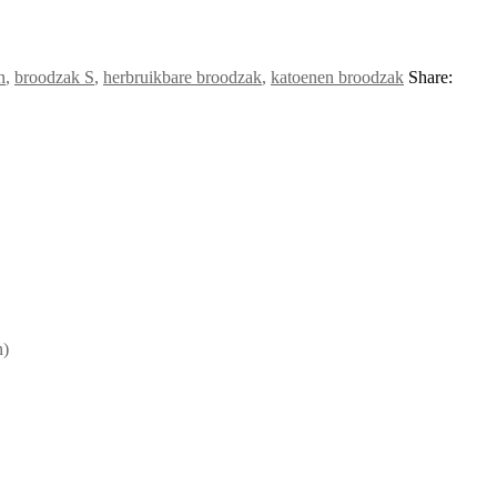
n
,
broodzak S
,
herbruikbare broodzak
,
katoenen broodzak
Share:
n)