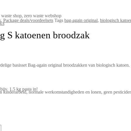
s
,
Package deals/voordeelsets
Tags
bag-again original
,
biologisch katoe
ics
ag S katoenen broodzak
elige basisset Bag-again original broodzakken van biologisch katoen.
bijv. 1.5 kg pasta in!
n kinderarbeid, normale werkomstandigheden en lonen, geen pesticide